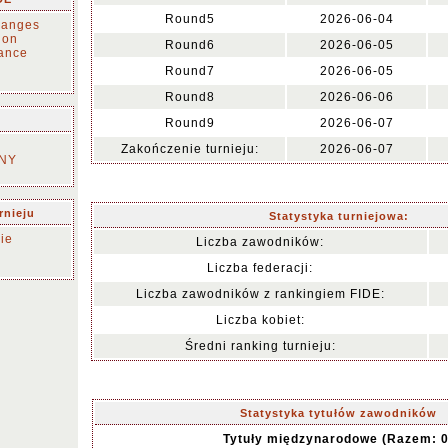
Round5
2026-06-04
changes
tion
Round6
2026-06-05
ance
Round7
2026-06-05
Round8
2026-06-06
Round9
2026-06-07
Zakończenie turnieju:
2026-06-07
NY
rnieju
Statystyka turniejowa:
ie
Liczba zawodników:
Liczba federacji:
Liczba zawodników z rankingiem FIDE:
Liczba kobiet:
Średni ranking turnieju:
Statystyka tytułów zawodników
Tytuły międzynarodowe (Razem: 0