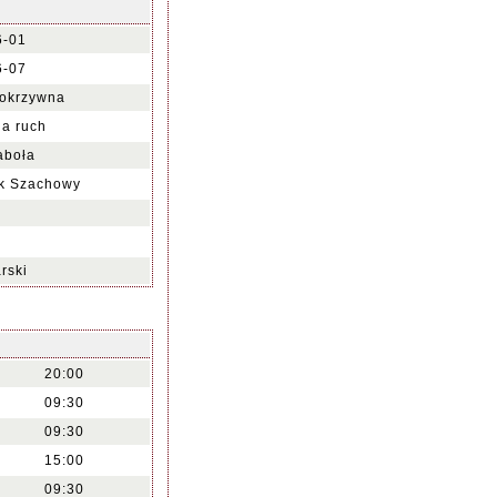
6-01
6-07
okrzywna
na ruch
aboła
ek Szachowy
rski
20:00
09:30
09:30
15:00
09:30