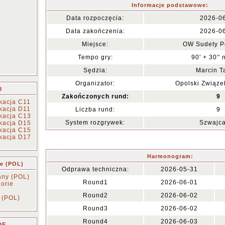
Informacje podstawowe:
Data rozpoczęcia:
2026-0
Data zakończenia:
2026-0
Miejsce:
OW Sudety P
Tempo gry:
90' + 30'' 
Sędzia:
Marcin T
Organizator:
Opolski Związ
I
Zakończonych rund:
9
ikacja C11
ikacja D11
Liczba rund:
9
ikacja C13
System rozgrywek:
Szwajca
ikacja D15
ikacja C15
ikacja D17
Harmonogram:
ie (POL)
Odprawa techniczna:
2026-05-31
any (POL)
Round1
2026-06-01
orie
Round2
2026-06-02
 (POL)
Round3
2026-06-02
Round4
2026-06-03
DE