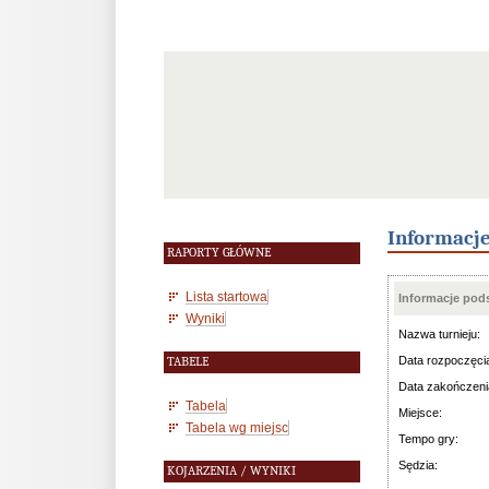
Informacj
RAPORTY GŁÓWNE
Lista startowa
Informacje po
Wyniki
Nazwa turnieju:
Data rozpoczęci
TABELE
Data zakończeni
Tabela
Miejsce:
Tabela wg miejsc
Tempo gry:
Sędzia:
KOJARZENIA / WYNIKI