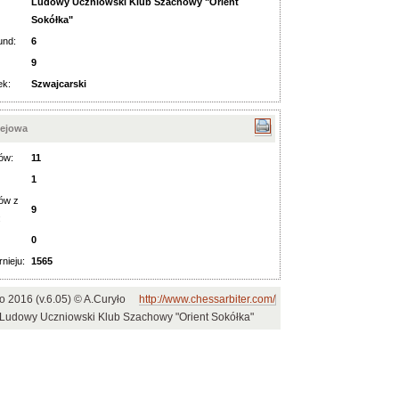
Ludowy Uczniowski Klub Szachowy "Orient
Sokółka"
und:
6
9
ek:
Szwajcarski
iejowa
ów:
11
1
ów z
9
:
0
rnieju:
1565
ro 2016 (v.6.05) © A.Curyło
http://www.chessarbiter.com/
: Ludowy Uczniowski Klub Szachowy "Orient Sokółka"