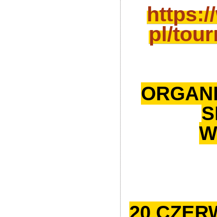
https:
pl/tou
ORGAN
S
W
20 CZERW