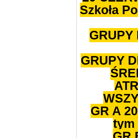
Szkoła P
GRUPY
GRUPY D
ŚRE
AT
WSZY
GR A 2
tym
GR B