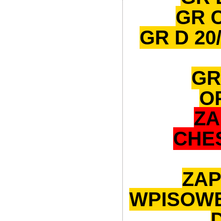
GR C
GR D 20/
GR
O
ZA
CHE
ZAP
WPISOWE –