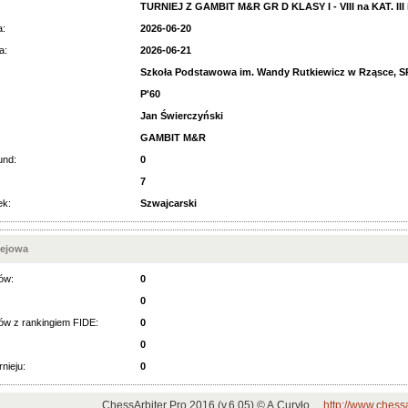
TURNIEJ Z GAMBIT M&R GR D KLASY I - VIII na KAT. III 
a:
2026-06-20
a:
2026-06-21
Szkoła Podstawowa im. Wandy Rutkiewicz w Rząsce, SP
P'60
Jan Świerczyński
GAMBIT M&R
und:
0
7
ek:
Szwajcarski
iejowa
ów:
0
0
ów z rankingiem FIDE:
0
0
rnieju:
0
ChessArbiter Pro 2016 (v.6.05) © A.Curyło
http://www.chessa