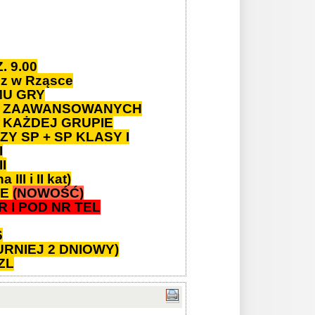
 9.00
cz w Rząsce
MU GRY
IO ZAAWANSOWANYCH
 KAŻDEJ GRUPIE
RZY SP +
SP KLASY I
I
I
III i II kat)
IE
(NOWOŚĆ)
 I POD NR TEL
6
TURNIEJ 2 DNIOWY)
ZL