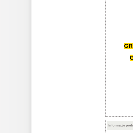
GR
G
Informacje po