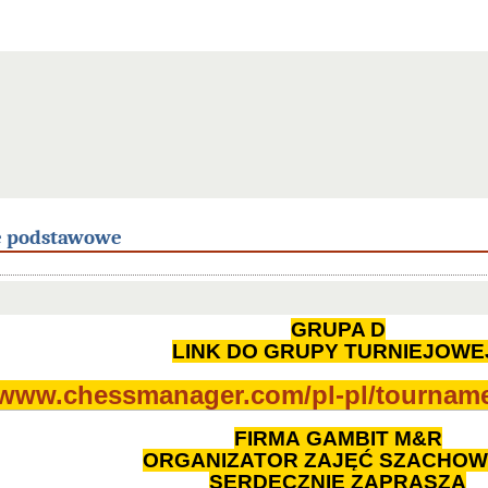
e podstawowe
GRUPA D
LINK DO GRUPY TURNIEJOWE
//www.chessmanager.com/
pl-pl/tournam
FIRMA
GAMBIT M&R
ORGANIZATOR ZAJĘĆ SZACHO
SERDECZNIE ZAPRASZA