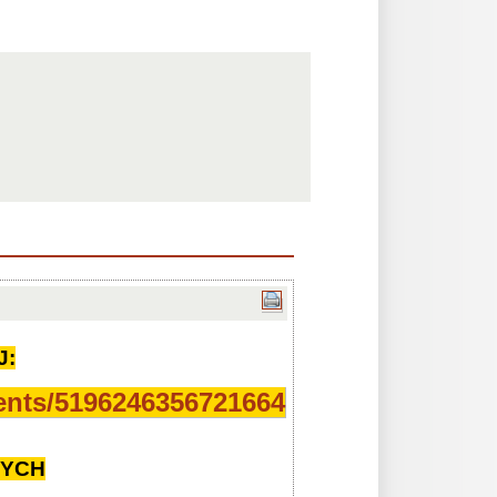
J:
ents/
5196246356721664
WYCH