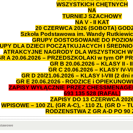
WSZYSTKICH CHĘTNYCH
NA
TURNIEJ SZACHOWY
NA V - II KAT
20 CZERWCA 2026 (SOBOTA) GODZ.
Szkoła Podstawowa im. Wandy Rutkiewi
GRUPY DOSTOSOWANE DO POZIO
UPY DLA DZIECI POCZĄTKUJACYCH I ŚREDN
ATRAKCYJNE NAGRODY DLA WSZYSTKICH W
R A 20.06.2026 – PRZEDSZKOLAKI w tym OP P
GR B 20.06.2026 – KLASY II - II
GR C 20.06.2026 – KLASY IV-VII
GR D 20/21.06.2026 – KLASY I-VIII (2 dni na 
GR E 20.06.2026 - RODZICE i OPIEKUNOW
ZAPISY WYŁĄCZNIE PRZEZ CHESSMENAGER
693 135 528 (RAFAL)
ZAPISY DO 13 CZERWCA 202
WPISOWE – 100 ZL (GR A-C), - 110 ZL (GR D – 
RODZENSTWA Z GR A-D PO 90 
dstawowe