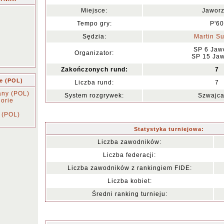
Miejsce:
Jawor
Tempo gry:
P'60
Sędzia:
Martin S
SP 6 Jaw
Organizator:
SP 15 Ja
Zakończonych rund:
7
ie (POL)
Liczba rund:
7
any (POL)
System rozgrywek:
Szwajca
orie
 (POL)
Statystyka turniejowa:
Liczba zawodników:
Liczba federacji:
Liczba zawodników z rankingiem FIDE:
Liczba kobiet:
Średni ranking turnieju: