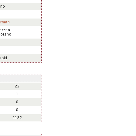
zno
urman
orzno
worzno
rski
22
1
0
0
1182