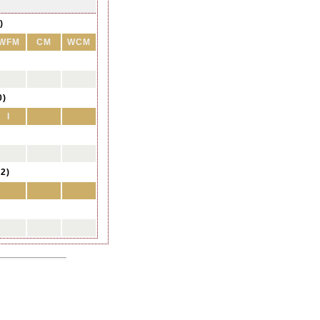
)
WFM
CM
WCM
0)
I
2)