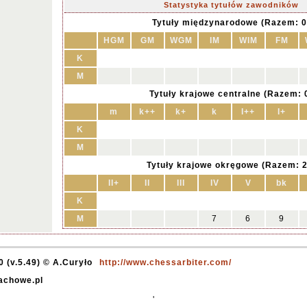
Statystyka tytułów zawodników
Tytuły międzynarodowe (Razem: 0
HGM
GM
WGM
IM
WIM
FM
K
M
Tytuły krajowe centralne (Razem: 
m
k++
k+
k
I++
I+
K
M
Tytuły krajowe okręgowe (Razem: 2
II+
II
III
IV
V
bk
K
M
7
6
9
 (v.5.49) © A.Curyło
http://www.chessarbiter.com/
zachowe.pl
'