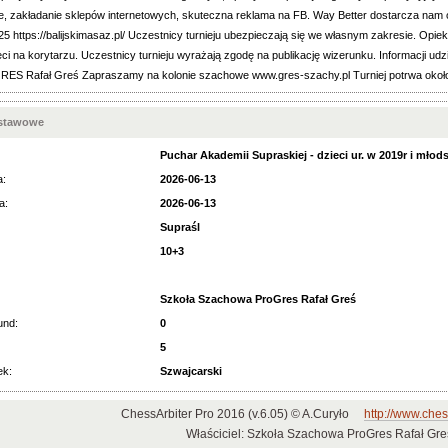
we, zakładanie sklepów internetowych, skuteczna reklama na FB. Way Better dostarcza na
5 https://balijskimasaz.pl/ Uczestnicy turnieju ubezpieczają się we własnym zakresie. Opiek
ci na korytarzu. Uczestnicy turnieju wyrażają zgodę na publikację wizerunku. Informacji udzi
S Rafał Greś Zapraszamy na kolonie szachowe www.gres-szachy.pl Turniej potrwa około
dstawowe
Puchar Akademii Supraskiej - dzieci ur. w 2019r i mło
a:
2026-06-13
a:
2026-06-13
Supraśl
10+3
Szkoła Szachowa ProGres Rafał Greś
und:
0
5
ek:
Szwajcarski
ChessArbiter Pro 2016 (v.6.05) © A.Curyło
http://www.ches
Właściciel: Szkoła Szachowa ProGres Rafał Gre