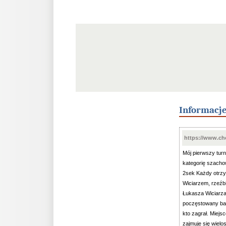
Informacj
https://www.ch
Mój pierwszy tur
kategorię szachow
2sek Każdy otrzy
Wiciarzem, rzeźb
Łukasza Wiciarza
poczęstowany bat
kto zagrał. Miejs
zajmuje się wielo