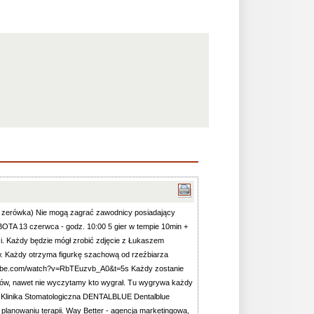
i i zerówka) Nie mogą zagrać zawodnicy posiadający
SOBOTA 13 czerwca - godz. 10:00 5 gier w tempie 10min +
. Każdy będzie mógł zrobić zdjęcie z Łukaszem
. Każdy otrzyma figurkę szachową od rzeźbiarza
outube.com/watch?v=RbTEuzvb_A0&t=5s Każdy zostanie
arów, nawet nie wyczytamy kto wygrał. Tu wygrywa każdy
4zł Klinika Stomatologiczna DENTALBLUE Dentalblue
planowaniu terapii. Way Better - agencja marketingowa,