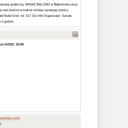
m oprawę graficzną. MASAŻ BALIJSKI w Białymstoku przy
ę nad dziećmi w trakcie turnieju sprawują rodzice,
eli Rafał Greś: tel. 517 315 444 Organizator: Szkoła
 2 godzin.
dsze GODZ. 10:00
sarbiter.com/
ś