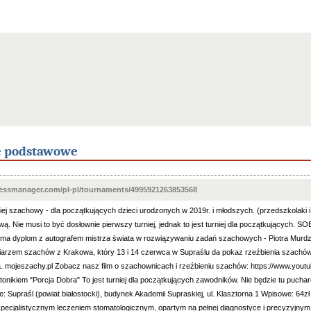
e podstawowe
essmanager.com/pl-pl/tournaments/4995921263853568
niej szachowy - dla początkujących dzieci urodzonych w 2019r. i młodszych. (przedszkolak
ą. Nie musi to być dosłownie pierwszy turniej, jednak to jest turniej dla początkujących. 
ma dyplom z autografem mistrza świata w rozwiązywaniu zadań szachowych - Piotra Murdzi
iarzem szachów z Krakowa, który 13 i 14 czerwca w Supraślu da pokaz rzeźbienia szachów
. mojeszachy.pl Zobacz nasz film o szachownicach i rzeźbieniu szachów: https://www.y
onikiem "Porcja Dobra" To jest turniej dla początkujących zawodników. Nie będzie tu puch
ce: Supraśl (powiat białostocki), budynek Akademii Supraskiej, ul. Klasztorna 1 Wpisowe: 6
specjalistycznym leczeniem stomatologicznym, opartym na pełnej diagnostyce i precyzyjnym 