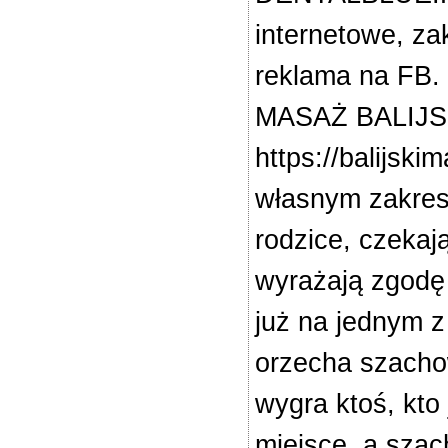
internetowe, za
reklama na FB.
MASAŻ BALIJSKI
https://balijski
własnym zakresi
rodzice, czekają
wyrażają zgodę 
już na jednym z
orzecha szachow
wygra ktoś, kto
miejsce, a sza