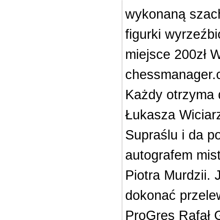
wykonaną szacho
figurki wyrzeźb
miejsce 200zł W
chessmanager.co
Każdy otrzyma 
Łukasza Wiciar
Supraślu i da 
autografem mis
Piotra Murdzii.
dokonać przele
ProGres Rafał 