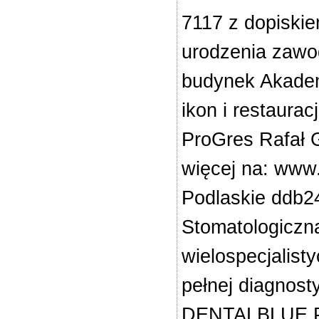
7117 z dopiskiem
urodzenia zawod
budynek Akadem
ikon i restaura
ProGres Rafał 
więcej na: www.
Podlaskie ddb
Stomatologiczn
wielospecjalis
pełnej diagnost
DENTALBLUE.PL 