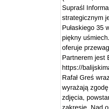
Supraśl Informa
strategicznym j
Pułaskiego 35 
piękny uśmiech
oferuje przewagę
Partnerem jest 
https://balijs
Rafał Greś wra
wyrażają zgodę 
zdjęcia, powsta
zakresie. Nad o