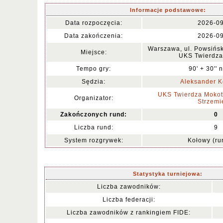
Informacje podstawowe:
Data rozpoczęcia:
2026-0
Data zakończenia:
2026-0
Warszawa, ul. Powsińsk
Miejsce:
UKS Twierdz
Tempo gry:
90' + 30'' 
Sędzia:
Aleksander K
UKS Twierdza Mokot
Organizator:
Strzemi
Zakończonych rund:
0
Liczba rund:
9
System rozgrywek:
Kołowy (ru
Statystyka turniejowa:
Liczba zawodników:
Liczba federacji:
Liczba zawodników z rankingiem FIDE: