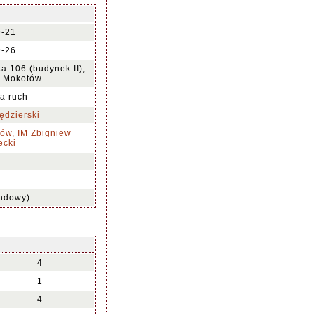
9-21
9-26
a 106 (budynek II),
a Mokotów
na ruch
ędzierski
ów, IM Zbigniew
ecki
ndowy)
4
1
4