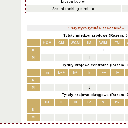
Liczba kobiet:
Średni ranking turnieju:
Statystyka tytułów zawodników
Tytuły międzynarodowe (Razem: 3
HGM
GM
WGM
IM
WIM
FM
K
1
M
1
Tytuły krajowe centralne (Razem: 
m
k++
k+
k
I++
I+
K
M
1
Tytuły krajowe okręgowe (Razem: 
II+
II
III
IV
V
bk
K
M