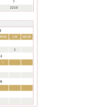
1
2210
)
WFM
CM
WCM
1
1)
I
0)