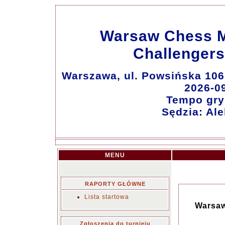
Warsaw Chess M
Challengers
Warszawa, ul. Powsińska 106
2026-0
Tempo gry:
Sędzia: Al
MENU
RAPORTY GŁÓWNE
Lista startowa
Warsaw
Zgłoszenia do turnieju