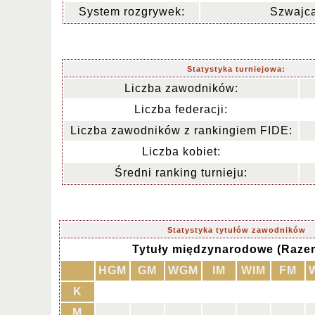
System rozgrywek:
Szwajca
Statystyka turniejowa:
Liczba zawodników:
Liczba federacji:
Liczba zawodników z rankingiem FIDE:
Liczba kobiet:
Średni ranking turnieju:
Statystyka tytułów zawodników
Tytuły międzynarodowe (Razem
HGM
GM
WGM
IM
WIM
FM
K
M