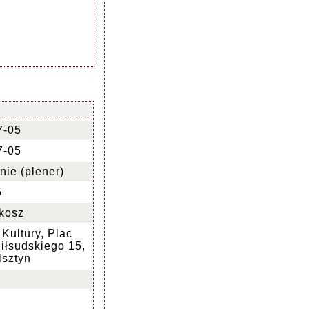
7-05
7-05
nie (plener)
5
rkosz
Kultury, Plac
iłsudskiego 15,
lsztyn