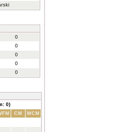
rski
0
0
0
0
0
: 0)
WFM
CM
WCM