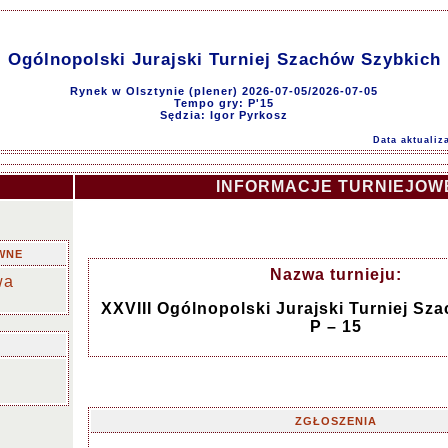
I Ogólnopolski Jurajski Turniej Szachów Szybkich 
Rynek w Olsztynie (plener) 2026-07-05/2026-07-05
Tempo gry: P'15
Sędzia: Igor Pyrkosz
Data aktualiz
INFORMACJE TURNIEJOW
WNE
Nazwa turnieju:
wa
XXVIII Ogólnopolski Jurajski Turniej Sz
P – 15
ZGŁOSZENIA