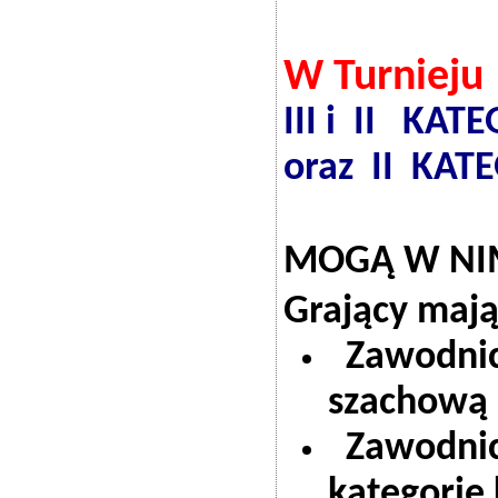
W Turnieju
III i II KA
oraz II KAT
MOGĄ W NIM
Grający mają
Zawodnicy
szachową 
Zawodnicz
kategorię 