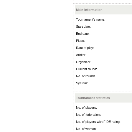
Main information
Tournament's name:
Start date:
End date:
Place:
Rate of play:
Arbiter:
Organizer:
Current round:
No. of rounds:
System:
Tournament statistics
No. of players:
No. of federations:
No. of players with FIDE rating:
No. of women: