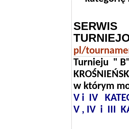
SERWIS
TURNIEJ
pl/tourname
Turnieju "
KROŚNIEŃSK
w którym mo
V i IV KAT
V , IV i II