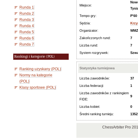
Nowe
Miejsce:
Runda 1
Tysi
Runda 2
Tempo gry:
P'60
Runda 3
Sędzia:
Krzy
Runda 4
Organizator:
WMZ
Runda 5
Runda 6
Zakończonych rund:
7
Runda 7
Liczba rund:
7
System rozgrywek:
Szwa
Rankingi i kategorie (POL)
Statystyka turniejowa
Ranking uzyskany (POL)
Normy na kategorie
Liczba zawodników:
37
(POL)
Liczba federacji:
1
Klasy sportowe (POL)
Liczba zawodników z rankingiem
9
FIDE:
Liczba kobiet:
0
Średni ranking turnieju:
1352
ChessArbiter Pro 20