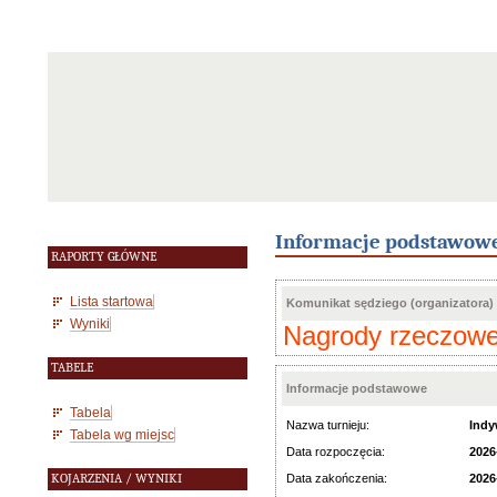
Informacje podstawow
RAPORTY GŁÓWNE
Lista startowa
Komunikat sędziego (organizatora)
Wyniki
Nagrody rzeczowe 
TABELE
Informacje podstawowe
Tabela
Nazwa turnieju:
Indy
Tabela wg miejsc
Data rozpoczęcia:
2026
KOJARZENIA / WYNIKI
Data zakończenia:
2026