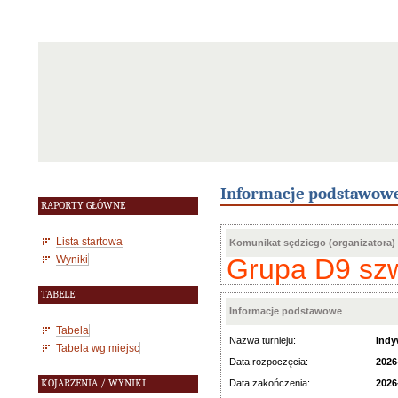
Informacje podstawow
RAPORTY GŁÓWNE
Lista startowa
Komunikat sędziego (organizatora)
Wyniki
Grupa D9 szw
TABELE
Informacje podstawowe
Tabela
Nazwa turnieju:
Indy
Tabela wg miejsc
Data rozpoczęcia:
2026
KOJARZENIA / WYNIKI
Data zakończenia:
2026