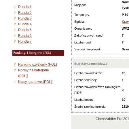
Nowe
Miejsce:
Runda 1
Tysi
Runda 2
Tempo gry:
P'60
Runda 3
Sędzia:
Krzy
Runda 4
Organizator:
WMZ
Runda 5
Runda 6
Zakończonych rund:
7
Runda 7
Liczba rund:
7
System rozgrywek:
Szwa
Rankingi i kategorie (POL)
Statystyka turniejowa
Ranking uzyskany (POL)
Normy na kategorie
Liczba zawodników:
10
(POL)
Liczba federacji:
1
Klasy sportowe (POL)
Liczba zawodników z rankingiem
0
FIDE:
Liczba kobiet:
10
Średni ranking turnieju:
1310
ChessArbiter Pro 20