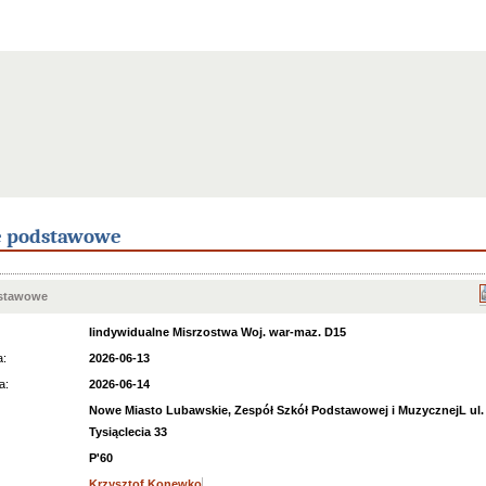
e podstawowe
dstawowe
Iindywidualne Misrzostwa Woj. war-maz. D15
a:
2026-06-13
a:
2026-06-14
Nowe Miasto Lubawskie, Zespół Szkół Podstawowej i MuzycznejL ul.
Tysiąclecia 33
P'60
Krzysztof Konewko