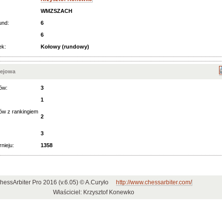
WMZSZACH
und:
6
6
ek:
Kołowy (rundowy)
iejowa
ów:
3
1
ów z rankingiem
2
3
rnieju:
1358
hessArbiter Pro 2016 (v.6.05) © A.Curyło
http://www.chessarbiter.com/
Właściciel: Krzysztof Konewko