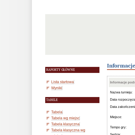
Informacj
RAPORTY GŁÓWNE
Lista startowa
Informacje po
Wyniki
Nazwa turnieju:
Data rozpoczęci
TABELE
Data zakończeni
Tabela
Miejsce:
Tabela wg miejsc
Tabela klasyczna
Tempo gry:
Tabela klasyczna wg
Sędzia: