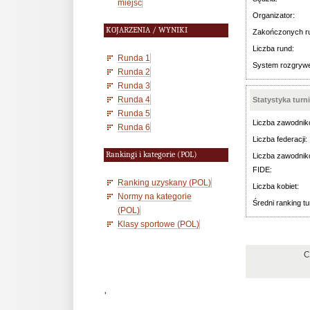
miejsc
Organizator:
KOJARZENIA / WYNIKI
Zakończonych r
Liczba rund:
Runda 1
System rozgryw
Runda 2
Runda 3
Runda 4
Statystyka turn
Runda 5
Liczba zawodnik
Runda 6
Liczba federacji:
Rankingi i kategorie (POL)
Liczba zawodnik
FIDE:
Ranking uzyskany (POL)
Liczba kobiet:
Normy na kategorie
Średni ranking tu
(POL)
Klasy sportowe (POL)
C
'