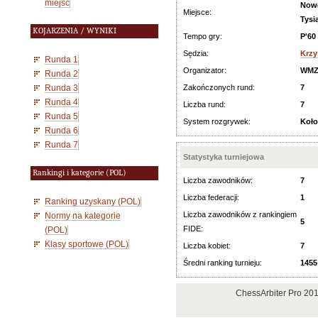
miejsc
Nowe
Miejsce:
Tysi
KOJARZENIA / WYNIKI
Tempo gry:
P'60
Sędzia:
Krzy
Runda 1
Organizator:
WMZ
Runda 2
Runda 3
Zakończonych rund:
7
Runda 4
Liczba rund:
7
Runda 5
System rozgrywek:
Koło
Runda 6
Runda 7
Statystyka turniejowa
Rankingi i kategorie (POL)
Liczba zawodników:
7
Liczba federacji:
1
Ranking uzyskany (POL)
Liczba zawodników z rankingiem
Normy na kategorie
5
FIDE:
(POL)
Klasy sportowe (POL)
Liczba kobiet:
7
Średni ranking turnieju:
1455
ChessArbiter Pro 20