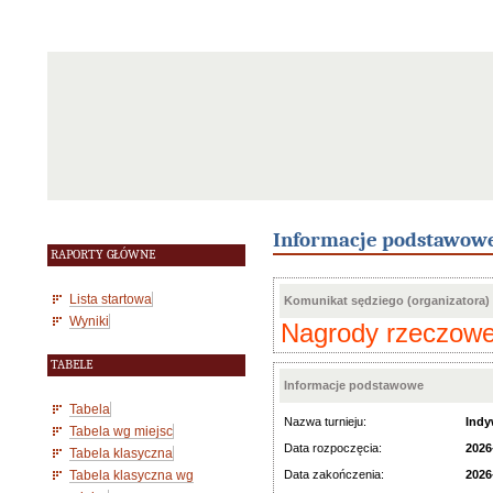
Informacje podstawow
RAPORTY GŁÓWNE
Lista startowa
Komunikat sędziego (organizatora)
Wyniki
Nagrody rzeczowe 
TABELE
Informacje podstawowe
Tabela
Nazwa turnieju:
Indy
Tabela wg miejsc
Data rozpoczęcia:
2026
Tabela klasyczna
Tabela klasyczna wg
Data zakończenia:
2026