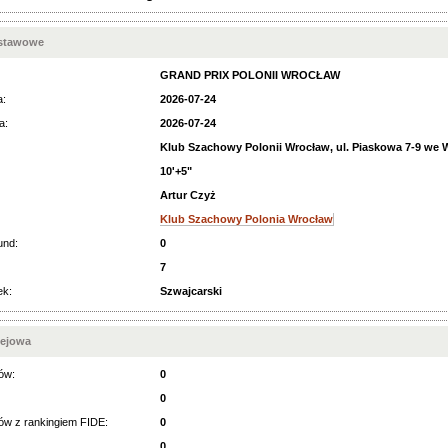
dstawowe
GRAND PRIX POLONII WROCŁAW
a:
2026-07-24
a:
2026-07-24
Klub Szachowy Polonii Wrocław, ul. Piaskowa 7-9 we 
10'+5"
Artur Czyż
Klub Szachowy Polonia Wrocław
und:
0
7
ek:
Szwajcarski
iejowa
ów:
0
0
ów z rankingiem FIDE:
0
0