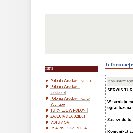
Informacj
INNE
Polonia Wrocław - strona
Komunikat sędz
Polonia Wrocław -
SERWIS TU
facebook
Polonia Wrocław - kanał
W turnieju m
YouTube
ograniczona
TURNIEJE W POLONII
ZAJĘCIA DLA DZIECI
Zapisy do tu
VOTUM SA
DSA INVESTMENT SA
Komunikat z