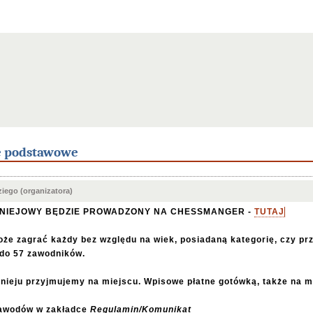
e podstawowe
iego (organizatora)
RNIEJOWY BĘDZIE PROWADZONY NA CHESSMANGER -
TUTAJ
oże zagrać każdy bez względu na wiek, posiadaną kategorię, czy pr
 do 57 zawodników.
rnieju przyjmujemy na miejscu. Wpisowe płatne gotówką, także na m
awodów w zakładce
Regulamin/Komunikat