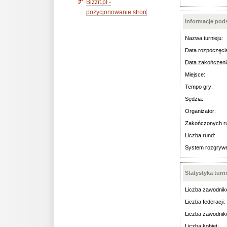
Bizzit.pl -
pozycjonowanie stron
Informacje po
Nazwa turnieju:
Data rozpoczęci
Data zakończeni
Miejsce:
Tempo gry:
Sędzia:
Organizator:
Zakończonych r
Liczba rund:
System rozgryw
Statystyka turn
Liczba zawodnik
Liczba federacji:
Liczba zawodnik
Liczba kobiet: