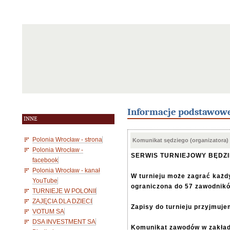
Informacje podstawow
INNE
Polonia Wrocław - strona
Komunikat sędziego (organizatora)
Polonia Wrocław -
SERWIS TURNIEJOWY BĘDZ
facebook
Polonia Wrocław - kanał
W turnieju może zagrać każdy
YouTube
ograniczona do 57 zawodnik
TURNIEJE W POLONII
ZAJĘCIA DLA DZIECI
Zapisy do turnieju przyjmuje
VOTUM SA
DSA INVESTMENT SA
Komunikat zawodów w zakła