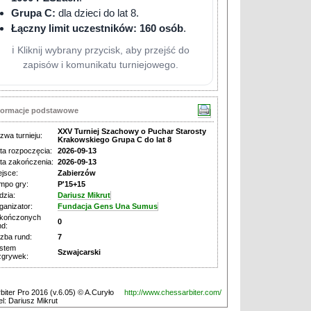
Grupa C:
dla dzieci do lat 8.
Łączny limit uczestników:
160 osób
.
ℹ️ Kliknij wybrany przycisk, aby przejść do
zapisów i komunikatu turniejowego.
formacje podstawowe
XXV Turniej Szachowy o Puchar Starosty
zwa turnieju:
Krakowskiego Grupa C do lat 8
ta rozpoczęcia:
2026-09-13
ta zakończenia:
2026-09-13
ejsce:
Zabierzów
mpo gry:
P'15+15
dzia:
Dariusz Mikrut
ganizator:
Fundacja Gens Una Sumus
kończonych
0
nd:
czba rund:
7
stem
Szwajcarski
zgrywek:
biter Pro 2016 (v.6.05) © A.Curyło
http://www.chessarbiter.com/
el: Dariusz Mikrut