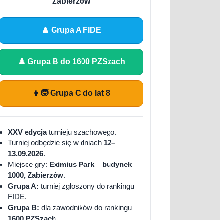
Zabierzów
♟️ Grupa A FIDE
♟️ Grupa B do 1600 PZSzach
👧🧒 Grupa C do lat 8
XXV edycja
turnieju szachowego.
Turniej odbędzie się w dniach
12–
13.09.2026
.
Miejsce gry:
Eximius Park – budynek
1000, Zabierzów
.
Grupa A:
turniej zgłoszony do rankingu
FIDE.
Grupa B:
dla zawodników do rankingu
1600 PZSzach
.