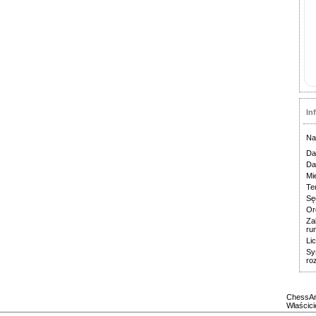
In
Na
Da
Da
Mi
Te
Sę
Or
Za
ru
Li
Sy
ro
ChessAr
Właścici