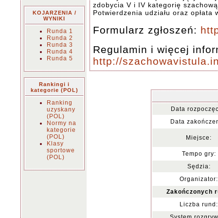
zdobycia V i IV kategorię szachową
Potwierdzenia udziału oraz opłata
KOJARZENIA /
WYNIKI
Formularz zgłoszeń:
htt
Runda 1
Runda 2
Runda 3
Regulamin i więcej infor
Runda 4
Runda 5
http://szachowavistula.
Rankingi i
kategorie (POL)
Ranking
Data rozpoczęc
uzyskany
(POL)
Data zakończen
Normy na
kategorie
(POL)
Miejsce:
Klasy
sportowe
Tempo gry:
(POL)
Sędzia:
Organizator:
Zakończonych r
Liczba rund:
System rozgryw