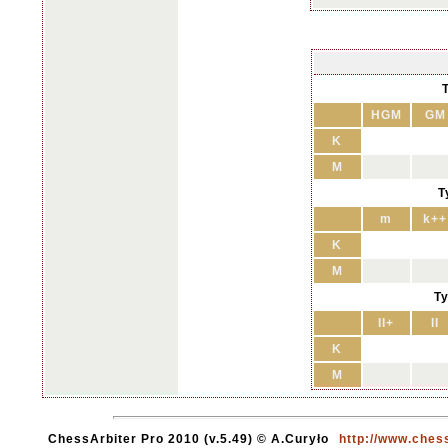
HGM
GM
K
M
T
m
k++
K
M
Ty
II+
II
K
M
ChessArbiter Pro 2010 (v.5.49) © A.Curyło
http://www.ches