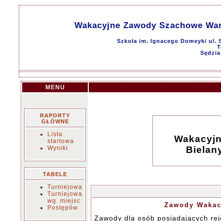
Wakacyjne Zawody Szachowe Wars
Szkoła im. Ignacego Domeyki ul. S
T
Sędzia
MENU
RAPORTY
GŁÓWNE
Lista
Wakacyj
startowa
Wyniki
Bielan
TABELE
Turniejowa
Turniejowa
wg. miejsc
Zawody Wakacy
Postępów
Zawody dla osób posiadających rej