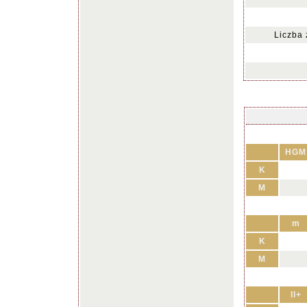
Liczba
HGM
K
M
m
K
M
II+