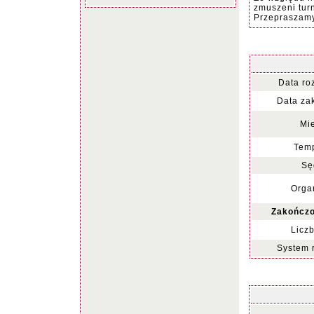
zmuszeni turn
Przepraszamy
Data ro
Data za
Mie
Temp
Sę
Organ
Zakończo
Liczb
System 