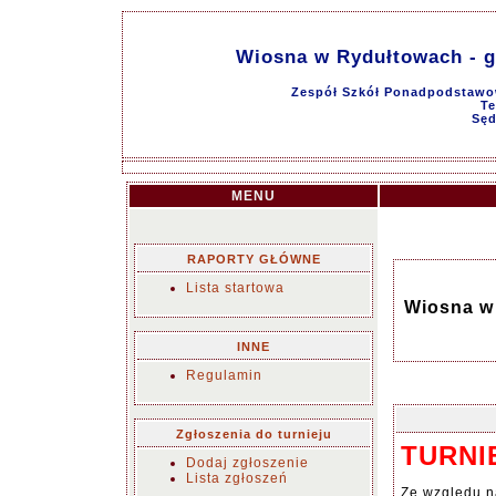
Wiosna w Rydułtowach - gr
Zespół Szkół Ponadpodstawo
Te
Sęd
MENU
RAPORTY GŁÓWNE
Lista startowa
Wiosna w 
INNE
Regulamin
Zgłoszenia do turnieju
TURNI
Dodaj zgłoszenie
Lista zgłoszeń
Ze względu n