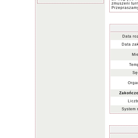
zmuszeni turn
Przepraszamy
Data ro
Data za
Mie
Temp
Sę
Organ
Zakończo
Liczb
System 