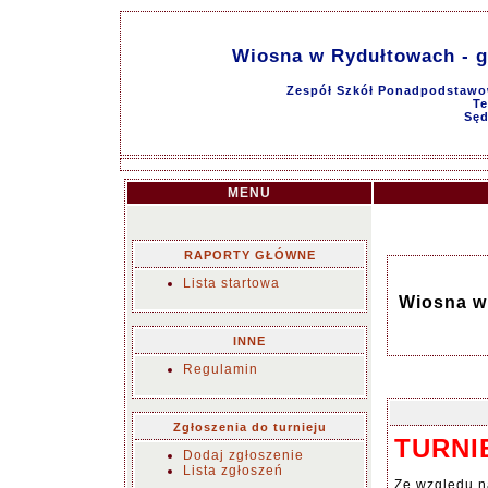
Wiosna w Rydułtowach - gr
Zespół Szkół Ponadpodstawo
Te
Sęd
MENU
RAPORTY GŁÓWNE
Lista startowa
Wiosna w 
INNE
Regulamin
Zgłoszenia do turnieju
TURNI
Dodaj zgłoszenie
Lista zgłoszeń
Ze względu n