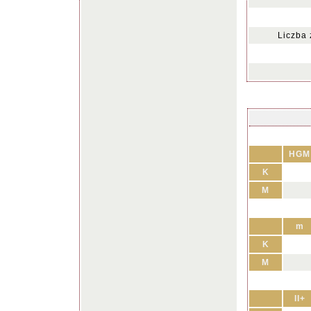
Liczba
HGM
K
M
m
K
M
II+