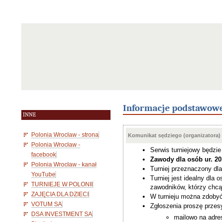
Informacje podstawow
INNE
Polonia Wrocław - strona
Komunikat sędziego (organizatora)
Polonia Wrocław -
Serwis turniejowy będzi
facebook
Zawody dla osób ur. 20
Polonia Wrocław - kanał
Turniej przeznaczony d
YouTube
Turniej jest idealny dla 
TURNIEJE W POLONII
zawodników, którzy chc
ZAJĘCIA DLA DZIECI
W turnieju można zdobyć
VOTUM SA
Zgłoszenia proszę przesy
DSA INVESTMENT SA
mailowo na adres