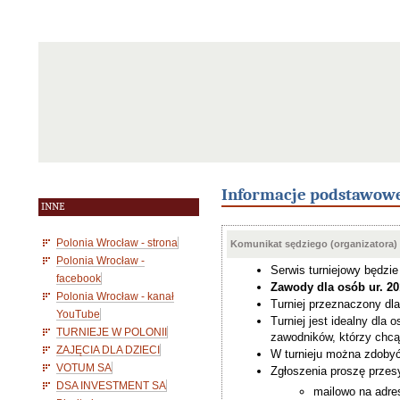
Informacje podstawow
INNE
Polonia Wrocław - strona
Komunikat sędziego (organizatora)
Polonia Wrocław -
Serwis turniejowy będzi
facebook
Zawody dla osób ur. 20
Polonia Wrocław - kanał
Turniej przeznaczony d
YouTube
Turniej jest idealny dla 
TURNIEJE W POLONII
zawodników, którzy chc
ZAJĘCIA DLA DZIECI
W turnieju można zdobyć
VOTUM SA
Zgłoszenia proszę przesy
DSA INVESTMENT SA
mailowo na adres