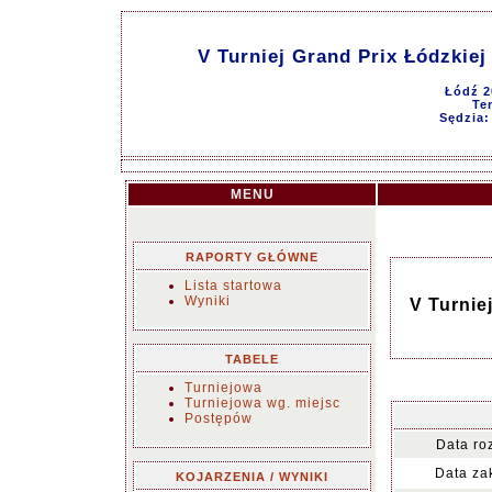
V Turniej Grand Prix Łódzkie
Łódź 2
Te
Sędzia:
MENU
RAPORTY GŁÓWNE
Lista startowa
Wyniki
V Turnie
TABELE
Turniejowa
Turniejowa wg. miejsc
Postępów
Data ro
Data za
KOJARZENIA / WYNIKI