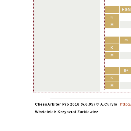
HGM
K
M
m
K
M
II+
K
M
ChessArbiter Pro 2016 (v.6.05) © A.Curyło
http:
Właściciel: Krzysztof Żurkiewicz