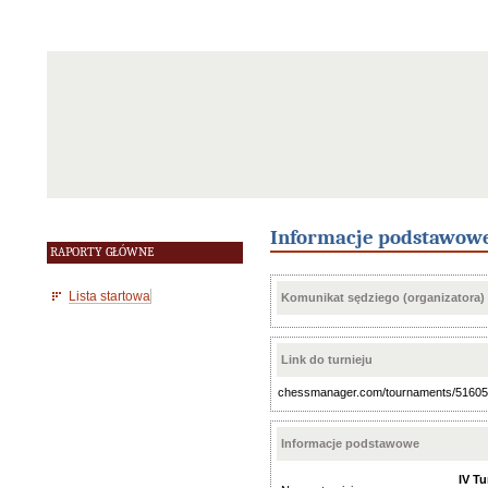
Informacje podstawow
RAPORTY GŁÓWNE
Lista startowa
Komunikat sędziego (organizatora)
Link do turnieju
chessmanager.com/tournaments/5160
Informacje podstawowe
IV T