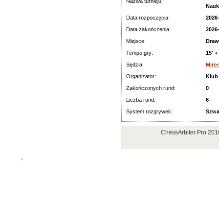
Nazwa turnieju:
Nauki
Data rozpoczęcia:
2026
Data zakończenia:
2026
Miejsce:
Draw
Tempo gry:
15' +
Sędzia:
Miro
Organizator:
Klub
Zakończonych rund:
0
Liczba rund:
6
System rozgrywek:
Szwa
ChessArbiter Pro 201
'