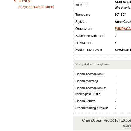
Bizzit.pl -
Klub Szach
Miejsce:
pozycjonowanie stron
Wrocławiu
Tempo gry:
30'+30"
Sędzia:
Artur Czyż
Organizator:
FUNDACJA
Zakończonych rund:
0
Liczba rund:
8
System rozgrywek:
Szwajcars
Statystyka turniejowa
Liczba zawodników:
0
Liczba federacji:
0
Liczba zawodników z
0
rankingiem FIDE:
Liczba kobiet:
0
Średni ranking turnieju:
0
ChessArbiter Pro 2016 (v.6.0
Właśc