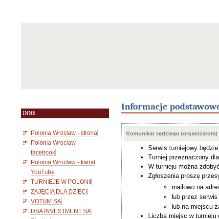
Informacje podstawow
INNE
Polonia Wrocław - strona
Komunikat sędziego (organizatora)
Polonia Wrocław -
Serwis turniejowy będzi
facebook
Turniej przeznaczony dl
Polonia Wrocław - kanał
W turnieju można zdobyć 
YouTube
Zgłoszenia proszę przesy
TURNIEJE W POLONII
mailowo na adre
ZAJĘCIA DLA DZIECI
lub przez serwi
VOTUM SA
lub na miejscu 
DSA INVESTMENT SA
Liczba miejsc w turnieju