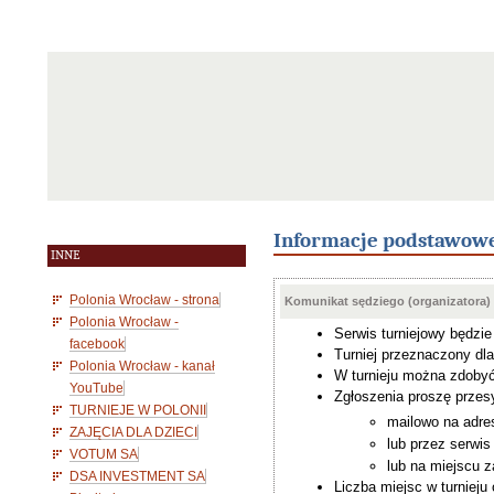
Informacje podstawow
INNE
Polonia Wrocław - strona
Komunikat sędziego (organizatora)
Polonia Wrocław -
Serwis turniejowy będzi
facebook
Turniej przeznaczony dl
Polonia Wrocław - kanał
W turnieju można zdobyć 
YouTube
Zgłoszenia proszę przesy
TURNIEJE W POLONII
mailowo na adre
ZAJĘCIA DLA DZIECI
lub przez serwi
VOTUM SA
lub na miejscu 
DSA INVESTMENT SA
Liczba miejsc w turnieju