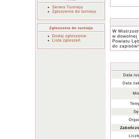
Serwis Turnieju
Zgłoszenie do turnieju
Zgłoszenia do turnieju
W Mistrzost
w dowolnej 
Dodaj zgłoszenie
Lista zgłoszeń
Powiatu Lęb
do zapisów!
Data ro
Data za
Mie
Temp
Sę
Organ
Zakończo
Liczb