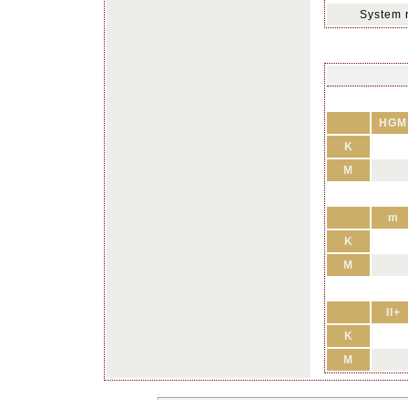
System 
HGM
K
M
m
K
M
II+
K
M