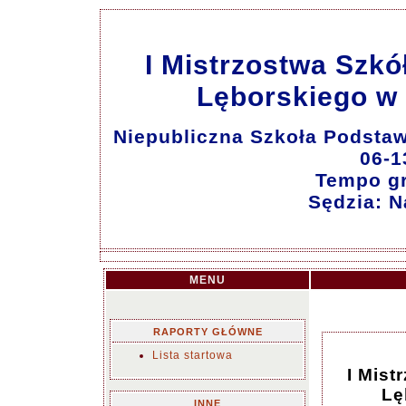
I Mistrzostwa Szk
Lęborskiego w S
Niepubliczna Szkoła Podsta
06-1
Tempo gr
Sędzia: N
MENU
RAPORTY GŁÓWNE
Lista startowa
I Mis
Lę
INNE