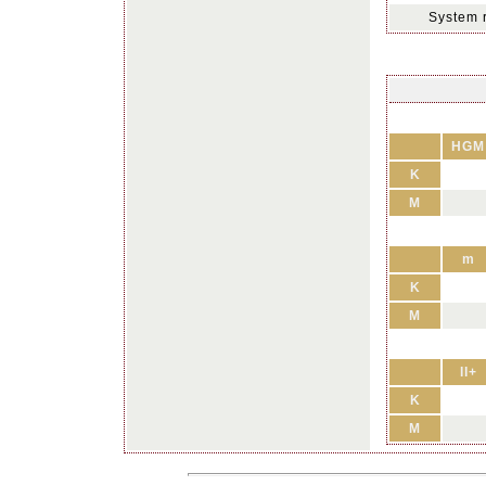
System 
HGM
K
M
m
K
M
II+
K
M