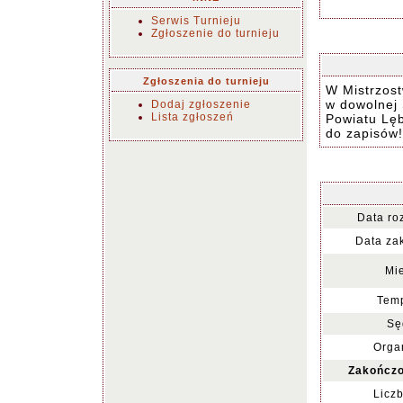
Serwis Turnieju
Zgłoszenie do turnieju
Zgłoszenia do turnieju
W Mistrzost
w dowolnej 
Dodaj zgłoszenie
Lista zgłoszeń
Powiatu Lęb
do zapisów!
Data ro
Data za
Mie
Temp
Sę
Organ
Zakończo
Liczb