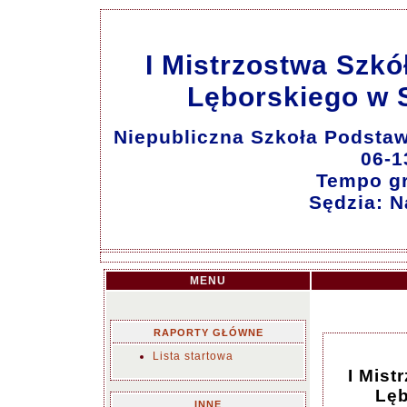
I Mistrzostwa Szk
Lęborskiego w S
Niepubliczna Szkoła Podsta
06-1
Tempo gr
Sędzia: N
MENU
RAPORTY GŁÓWNE
Lista startowa
I Mis
Lęb
INNE