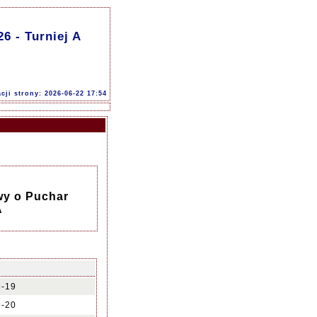
6 - Turniej A
acji strony: 2026-06-22 17:54
wy o Puchar
A
9-19
9-20