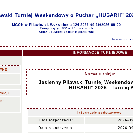
awski Turniej Weekendowy o Puchar „HUSARII” 202
MGOK w Pilawie, al. Wyzwolenia 124 2026-09-19/2026-09-20
Tempo gry: 60' + 30'' na ruch
Sędzia: Aleksander Kędzierski
Data aktualiz
INFORMACJE TURNIEJOWE
WNE
Nazwa turnieju:
Jesienny Pilawski Turniej Weekendo
„HUSARII” 2026 - Turniej 
rnieju
ie
Informacje podstawowe:
Data rozpoczęcia:
2026-0
Data zakończenia:
2026-0