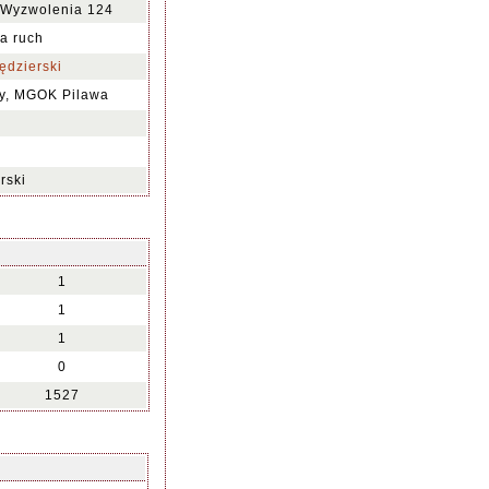
 Wyzwolenia 124
na ruch
ędzierski
y, MGOK Pilawa
rski
1
1
1
0
1527