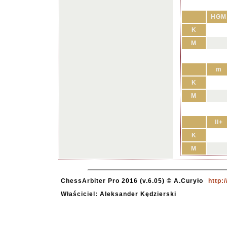
HGM
K
M
m
K
M
II+
K
M
ChessArbiter Pro 2016 (v.6.05) © A.Curyło
http:
Właściciel: Aleksander Kędzierski