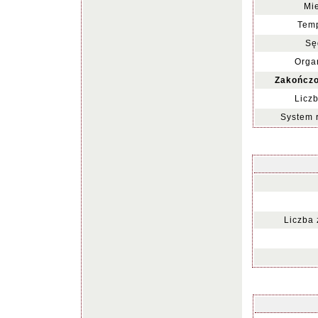
Mie
Temp
Sę
Organ
Zakończo
Liczb
System 
Liczba