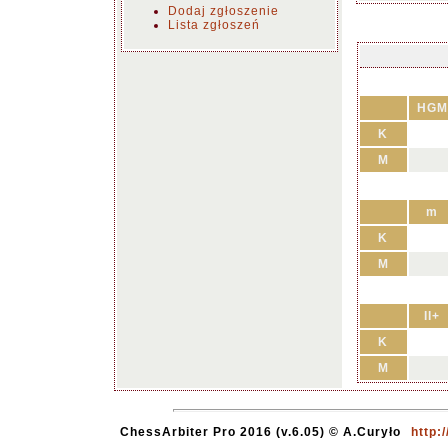
Dodaj zgłoszenie
Lista zgłoszeń
HGM
K
M
m
K
M
II+
K
M
ChessArbiter Pro 2016 (v.6.05) © A.Curyło
http: