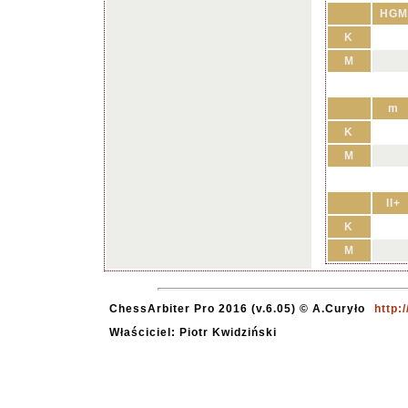
HGM
K
M
m
K
M
II+
K
M
ChessArbiter Pro 2016 (v.6.05) © A.Curyło
http:
Właściciel: Piotr Kwidziński