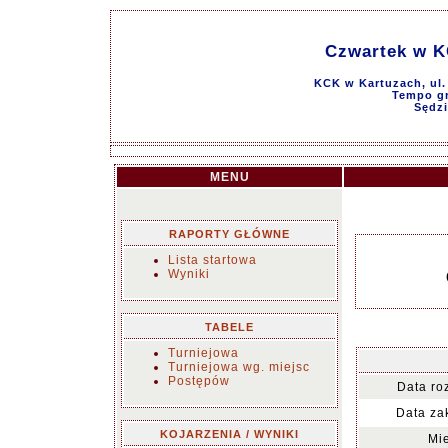
Czwartek w KC
KCK w Kartuzach, ul.
Tempo gr
Sędzi
MENU
RAPORTY GŁÓWNE
Lista startowa
Wyniki
TABELE
Turniejowa
Turniejowa wg. miejsc
Postępów
Data ro
Data za
KOJARZENIA / WYNIKI
Mie