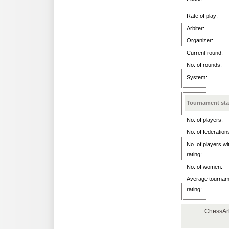
Rate of play:
Arbiter:
Organizer:
Current round:
No. of rounds:
System:
Tournament stat
No. of players:
No. of federation
No. of players w
rating:
No. of women:
Average tournam
rating:
ChessArb