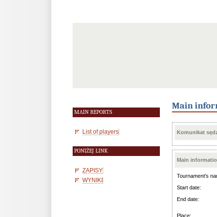
Main infor
MAIN REPORTS
List of players
Komunikat sędz
PONIŻEJ LINK
Main informati
ZAPISY
Tournament's na
WYNIKI
Start date:
End date:
Place: