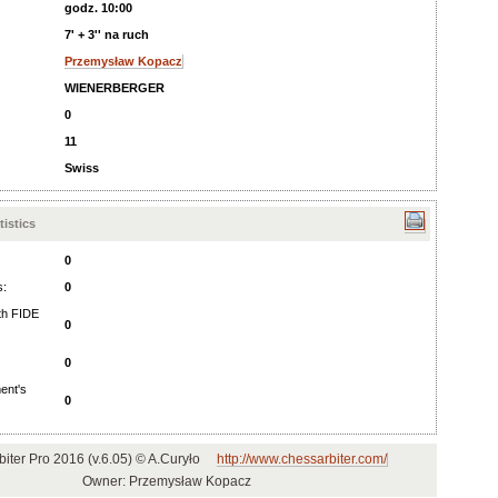
godz. 10:00
7' + 3'' na ruch
Przemysław Kopacz
WIENERBERGER
0
11
Swiss
istics
0
s:
0
ith FIDE
0
0
ent's
0
iter Pro 2016 (v.6.05) © A.Curyło
http://www.chessarbiter.com/
Owner: Przemysław Kopacz