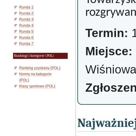
Towarzysk
Runda 1
rozgrywan
Runda 2
Runda 3
Runda 4
Termin:
1
Runda 5
Runda 6
Runda 7
Miejsce:
Rankingi i kategorie (POL)
Wiśniowa
Ranking uzyskany (POL)
Normy na kategorie
(POL)
Zgłoszen
Klasy sportowe (POL)
Najważniej