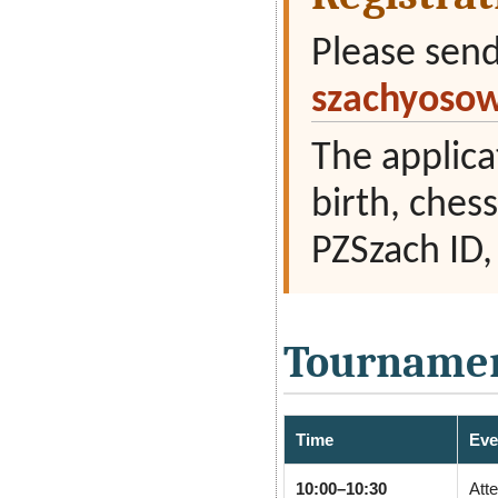
Please send
szachyoso
The applica
birth, chess
PZSzach ID,
Tournamen
Time
Eve
10:00–10:30
Atte