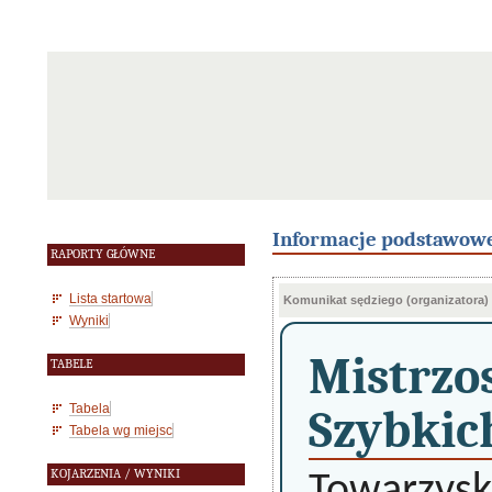
Informacje podstawow
RAPORTY GŁÓWNE
Lista startowa
Komunikat sędziego (organizatora)
Wyniki
Mistrzo
TABELE
Tabela
Szybkic
Tabela wg miejsc
KOJARZENIA / WYNIKI