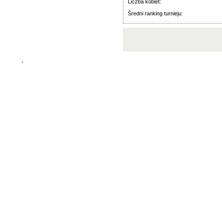
Liczba kobiet:
Średni ranking turnieju:
'