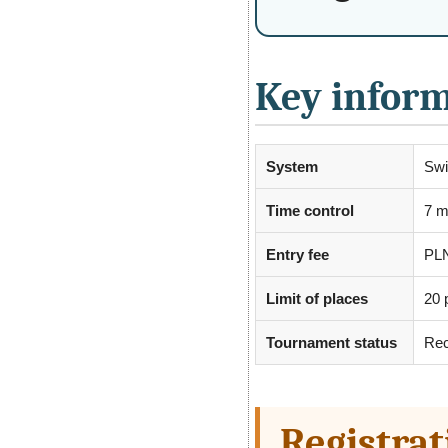
Key infor
System
Swi
Time control
7 m
Entry fee
PLN
Limit of places
20 
Tournament status
Rec
Registrat