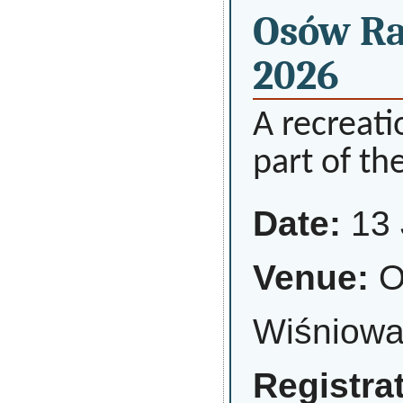
Osów Ra
2026
A recreati
part of th
Date:
13 
Venue:
Os
Wiśniowa
Registra