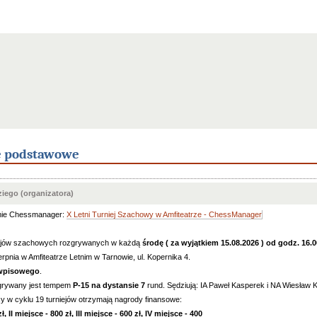
e podstawowe
iego (organizatora)
mie Chessmanager:
X Letni Turniej Szachowy w Amfiteatrze - ChessManager
niejów szachowych rozgrywanych w każdą
środę ( za wyjątkiem 15.08.2026 ) od godz. 16.
rpnia w Amfiteatrze Letnim w Tarnowie, ul. Kopernika 4.
 wpisowego
.
zgrywany jest tempem
P-15 na dystansie 7
rund. Sędziują: IA Paweł Kasperek i NA Wiesław 
y w cyklu 19 turniejów otrzymają nagrody finansowe:
ł, II miejsce - 800 zł, III miejsce - 600 zł,
IV miejsce - 400