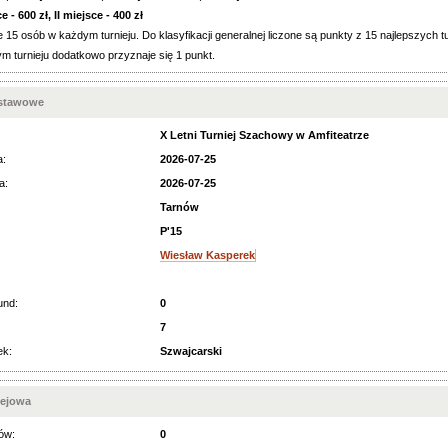
 - 600 zł, II miejsce - 400 zł
 15 osób w każdym turnieju. Do klasyfikacji generalnej liczone są punkty z 15 najlepszych t
m turnieju dodatkowo przyznaje się 1 punkt.
dstawowe
X Letni Turniej Szachowy w Amfiteatrze
a:
2026-07-25
a:
2026-07-25
Tarnów
P'15
Wiesław Kasperek
und:
0
7
ek:
Szwajcarski
iejowa
ów:
0