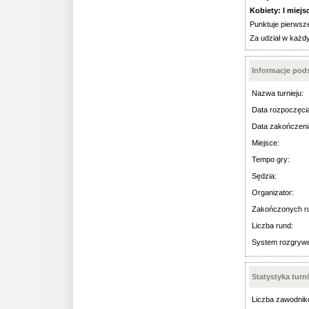
Kobiety: I miejsce
Punktuje pierwsze
Za udział w każdy
Informacje po
Nazwa turnieju:
Data rozpoczęci
Data zakończeni
Miejsce:
Tempo gry:
Sędzia:
Organizator:
Zakończonych r
Liczba rund:
System rozgryw
Statystyka turn
Liczba zawodnik