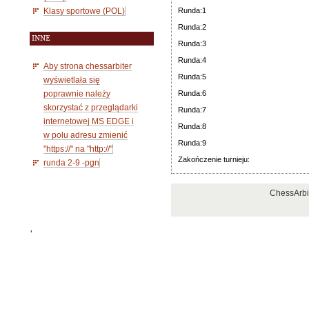
Klasy sportowe (POL)
Runda:1
Runda:2
INNE
Runda:3
Runda:4
Aby strona chessarbiter
Runda:5
wyświetlała się
poprawnie należy
Runda:6
skorzystać z przeglądarki
Runda:7
internetowej MS EDGE i
Runda:8
w polu adresu zmienić
Runda:9
"https://" na "http://"
Zakończenie turnieju:
runda 2-9 -pgn
ChessArbi
'