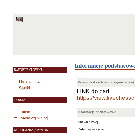
Informacje podstawow
RAPORTY GŁÓWNE
Lista startowa
Komunikat sędziego (organizatora)
Wyniki
LINK
do partii
-
https://view.liveche
TABELE
Tabela
Informacje podstawowe
Tabela wg miejsc
Nazwa turnieju:
Data rozpoczęcia:
KOJARZENIA / WYNIKI