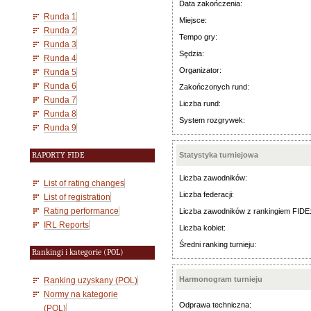
Data zakończenia:
Runda 1
Miejsce:
Runda 2
Tempo gry:
Runda 3
Sędzia:
Runda 4
Organizator:
Runda 5
Runda 6
Zakończonych rund:
Runda 7
Liczba rund:
Runda 8
System rozgrywek:
Runda 9
RAPORTY FIDE
Statystyka turniejowa
Liczba zawodników:
List of rating changes
Liczba federacji:
List of registration
Rating performance
Liczba zawodników z rankingiem FIDE
IRL Reports
Liczba kobiet:
Średni ranking turnieju:
Rankingi i kategorie (POL)
Harmonogram turnieju
Ranking uzyskany (POL)
Normy na kategorie
Odprawa techniczna:
(POL)