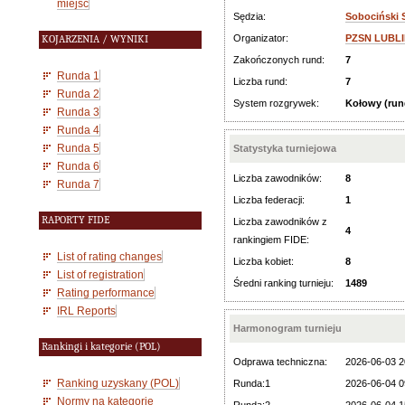
miejsc
Sędzia:
Sobociński 
Organizator:
PZSN LUBLIN
KOJARZENIA / WYNIKI
Zakończonych rund:
7
Runda 1
Liczba rund:
7
Runda 2
System rozgrywek:
Kołowy (ru
Runda 3
Runda 4
Runda 5
Statystyka turniejowa
Runda 6
Liczba zawodników:
8
Runda 7
Liczba federacji:
1
RAPORTY FIDE
Liczba zawodników z
4
rankingiem FIDE:
List of rating changes
Liczba kobiet:
8
List of registration
Średni ranking turnieju:
1489
Rating performance
IRL Reports
Harmonogram turnieju
Rankingi i kategorie (POL)
Odprawa techniczna:
2026-06-03 2
Ranking uzyskany (POL)
Runda:1
2026-06-04 0
Normy na kategorie