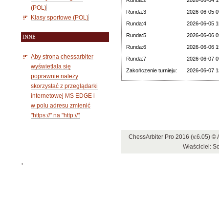
Runda:2
2026-06-04 1
(POL)
Runda:3
2026-06-05 0
Klasy sportowe (POL)
Runda:4
2026-06-05 1
Runda:5
2026-06-06 0
INNE
Runda:6
2026-06-06 1
Aby strona chessarbiter
Runda:7
2026-06-07 0
wyświetlała się
Zakończenie turnieju:
2026-06-07 1
poprawnie należy
skorzystać z przeglądarki
internetowej MS EDGE i
w polu adresu zmienić
"https://" na "http://"
ChessArbiter Pro 2016 (v.6.05) 
Właściciel: S
'