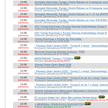
12-09
Zamojskie Memoriały: Pamięci Józefa Rybaka na II kategorię sza
planowany
Zamość [aktualizacja:18-05-2026]
12-09
Zamojskie Memoriały: Pamięci Józefa Rybaka na III kategorię sz
planowany
Zamość [aktualizacja:18-05-2026]
12-09
Zamojskie Memoriały: Pamięci Józefa Rybaka na V i IV kat (RAPI
planowany
Zamość [aktualizacja:18-05-2026]
12-09
Zamojskie Memoriały: Pamięci Józefa Rybaka na I kat i KM (FIDE)
planowany
Zamość [aktualizacja:18-05-2026]
12-09
XXV Turniej Szachowy o Puchar Starosty Krakowskiego Grupa A
planowany
Zabierzów [aktualizacja:27-07-2026]
12-09
XXV Turniej Szachowy o Puchar Starosty Krakowskiego Grupa B
planowany
Zabierzów [aktualizacja:27-07-2026]
12-09
Turniej Szachowy o Puchar św. Franciszka
planowany
Chorzów [aktualizacja:18-06-2026]
12-09
" Pierwszy Dzień Jesieni 2026 " Turniej B z okazji " Zabrzańskieg
planowany
Grzybowice [aktualizacja:05-08-2026]
12-09
Memoriał Szachowy Henryka Gudojcia - FIDE
planowany
Giżycko [aktualizacja:22-07-2026]
12-09
WRZEŚNIOWY Turniej o TYSIAKA
planowany
Wrocław [
aktualizacja:dzisiaj 08:47
]
12-09
Szansa Chess Open Rapid 2026
planowany
Warszawa [aktualizacja:07-07-2026]
12-09
" Pierwszy Dzień Jesieni 2026 " Turniej C z okazji "Zabrzańskiego
planowany
Grzybowice [aktualizacja:05-08-2026]
12-09
" Pierwszy Dzień Jesieni 2026 " Turniej D do lat 10 z okazji "Zab
planowany
Grzybowice [aktualizacja:05-08-2026]
12-09
" Pierwszy Dzień Jesieni 2026 " Turniej E do lat 7 z okazji "Zabrz
planowany
Grzybowice [aktualizacja:05-08-2026]
12-09
Otwarte Indywidualne Mistrzostwa Małopolski w Szachach Szybki
planowany
Borzęcin [aktualizacja:24-07-2026]
12-09
87 rocznica śmierci kpt. pilota Mieczysława Medweckiego
planowany
MORAWICA 24 (Gmina Liszki) - Świetlica wiejska [
aktualizacja:dzisiaj 0
12-09
V MEMORIAŁ PRABUCKICH SZACHISTÓW
planowany
Prabuty [
aktualizacja:wczoraj 08:30
]