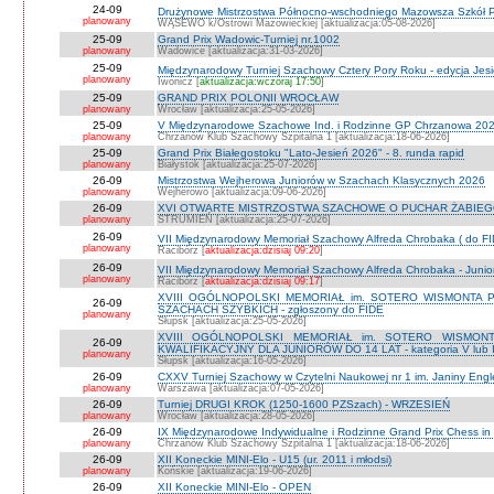
24-09
Drużynowe Mistrzostwa Północno-wschodniego Mazowsza Szkół
planowany
WĄSEWO k/Ostrowi Mazowieckiej [aktualizacja:05-08-2026]
25-09
Grand Prix Wadowic-Turniej nr.1002
planowany
Wadowice [aktualizacja:31-03-2026]
25-09
Międzynarodowy Turniej Szachowy Cztery Pory Roku - edycja Jes
planowany
Iwonicz [
aktualizacja:wczoraj 17:50
]
25-09
GRAND PRIX POLONII WROCŁAW
planowany
Wrocław [aktualizacja:25-05-2026]
25-09
V Międzynarodowe Szachowe Ind. i Rodzinne GP Chrzanowa 2026
planowany
Chrzanów Klub Szachowy Szpitalna 1 [aktualizacja:18-06-2026]
25-09
Grand Prix Białegostoku "Lato-Jesień 2026" - 8. runda rapid
planowany
Białystok [aktualizacja:25-07-2026]
26-09
Mistrzostwa Wejherowa Juniorów w Szachach Klasycznych 2026
planowany
Wejherowo [aktualizacja:09-06-2026]
26-09
XVI OTWARTE MISTRZOSTWA SZACHOWE O PUCHAR ŻABIEGO K
planowany
STRUMIEŃ [aktualizacja:25-07-2026]
26-09
VII Międzynarodowy Memoriał Szachowy Alfreda Chrobaka ( do FI
planowany
Racibórz [
aktualizacja:dzisiaj 09:20
]
26-09
VII Międzynarodowy Memoriał Szachowy Alfreda Chrobaka - Junior
planowany
Racibórz [
aktualizacja:dzisiaj 09:17
]
XVIII OGÓLNOPOLSKI MEMORIAŁ im. SOTERO WISMONTA 
26-09
SZACHACH SZYBKICH - zgłoszony do FIDE
planowany
Słupsk [aktualizacja:25-05-2026]
XVIII OGÓLNOPOLSKI MEMORIAŁ im. SOTERO WISMON
26-09
KWALIFIKACYJNY DLA JUNIORÓW DO 14 LAT - kategoria V lub IV 
planowany
Słupsk [aktualizacja:16-05-2026]
26-09
CXXV Turniej Szachowy w Czytelni Naukowej nr 1 im. Janiny Engler
planowany
Warszawa [aktualizacja:07-05-2026]
26-09
Turniej DRUGI KROK (1250-1600 PZSzach) - WRZESIEŃ
planowany
Wrocław [aktualizacja:28-05-2026]
26-09
IX Międzynarodowe Indywidualne i Rodzinne Grand Prix Chess i
planowany
Chrzanów Klub Szachowy Szpitalna 1 [aktualizacja:18-06-2026]
26-09
XII Koneckie MINI-Elo - U15 (ur. 2011 i młodsi)
planowany
Końskie [aktualizacja:19-06-2026]
26-09
XII Koneckie MINI-Elo - OPEN