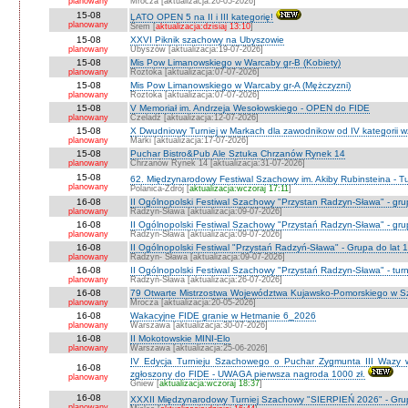
planowany
Mrocza [aktualizacja:20-05-2026]
15-08
LATO OPEN 5 na II i III kategorię!
planowany
Śrem [
aktualizacja:dzisiaj 13:10
]
15-08
XXVI Piknik szachowy na Ubyszowie
planowany
Ubyszów [aktualizacja:19-07-2026]
15-08
Mis Pow Limanowskiego w Warcaby gr-B (Kobiety)
planowany
Roztoka [aktualizacja:07-07-2026]
15-08
Mis Pow Limanowskiego w Warcaby gr-A (Mężczyzni)
planowany
Roztoka [aktualizacja:07-07-2026]
15-08
V Memoriał im. Andrzeja Wesołowskiego - OPEN do FIDE
planowany
Czeladź [aktualizacja:12-07-2026]
15-08
X Dwudniowy Turniej w Markach dla zawodnikow od IV kategorii 
planowany
Marki [aktualizacja:17-07-2026]
15-08
Puchar Bistro&Pub Ale Sztuka Chrzanów Rynek 14
planowany
Chrzanów Rynek 14 [aktualizacja:31-07-2026]
15-08
62. Międzynarodowy Festiwal Szachowy im. Akiby Rubinsteina - Tu
planowany
Polanica-Zdrój [
aktualizacja:wczoraj 17:11
]
16-08
II Ogólnopolski Festiwal Szachowy "Przystan Radzyn-Sława" - gr
planowany
Radzyn-Sława [aktualizacja:09-07-2026]
16-08
II Ogólnopolski Festiwal Szachowy "Przystań Radzyn-Sława" - gru
planowany
Radzyn-Sława [aktualizacja:09-07-2026]
16-08
II Ogólnopolski Festiwal "Przystań Radzyń-Sława" - Grupa do lat 
planowany
Radzyn- Sława [aktualizacja:09-07-2026]
16-08
II Ogólnopolski Festiwal Szachowy "Przystań Radzyn-Sława" - turni
planowany
Radzyń-Sława [aktualizacja:26-07-2026]
16-08
79 Otwarte Mistrzostwa Województwa Kujawsko-Pomorskiego w Sz
planowany
Mrocza [aktualizacja:20-05-2026]
16-08
Wakacyjne FIDE granie w Hetmanie 6_2026
planowany
Warszawa [aktualizacja:30-07-2026]
16-08
II Mokotowskie MINI-Elo
planowany
Warszawa [aktualizacja:25-06-2026]
IV Edycja Turnieju Szachowego o Puchar Zygmunta III Wazy w
16-08
zgłoszony do FIDE - UWAGA pierwsza nagroda 1000 zł.
planowany
Gniew [
aktualizacja:wczoraj 18:37
]
16-08
XXXII Międzynarodowy Turniej Szachowy "SIERPIEŃ 2026" - Grup
planowany