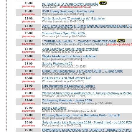
13-09
61. MOKATE_O Puchar Gminy Goleszów
planowany
GOLESZÓW [
aktualizacja:dzisiaj 07:12
]
13-09
XVIII Turniej Szachowy o Puchar Lata
planowany
Wiśniew [aktualizacja:30-01-2026]
13-09
Turniej Szachowy "Z wisienką w tle" B juniorzy
planowany
Wiśniew [aktualizacja:30-01-2026]
13-09
XXV Turniej Szachowy o Puchar Starosty Krakowskiego Grupa C d
planowany
Zabierzów [aktualizacja:27-07-2026]
13-09
Szansa Chess Open Blitz 2026
planowany
Warszawa [aktualizacja:07-07-2026]
13-09
" TURNIEJ dla LAURKI " - ZAWODY CHARYTATYWNE
planowany
MORAWICA 24 ( Gmina Liszki) - Świetlica Wiejska [
aktualizacja:dzisiaj 
13-09
XXIII Szachowy Turniej Pamięci Września
planowany
Wieluń [aktualizacja:31-07-2026]
17-09
Śląska Akademia Szachowa - szkolenie
planowany
Ustroń [aktualizacja:28-06-2026]
18-09
Szachy Fischera nr.65
planowany
Wadowice [aktualizacja:31-03-2026]
18-09
Grand Prix Białegostoku "Lato-Jesień 2026" - 7. runda blitz
planowany
Białystok [aktualizacja:18-07-2026]
18-09
GRAND PRIX POLONII WROCŁAW
planowany
Wrocław [aktualizacja:25-05-2026]
18-09
Kurs Instruktorów Szachowych (online)
planowany
Warszawa (online) [aktualizacja:30-05-2026]
19-09
Weekend Szachowy w Wadowicach IX Turniej Szachowy o Puchar S
planowany
Wadowice [aktualizacja:13-07-2026]
19-09
Zdobywamy Kategorie - Jesień 2026
planowany
Nowe Żabno - Gmina Nowa Sól [aktualizacja:18-01-2026]
19-09
Szachy Dla Dzieci
planowany
Strzelce Krajeńskie [aktualizacja:01-02-2026]
19-09
IV Turniej Szachowy o Puchar Burmistrza Dukli - Turniej B
planowany
Dukla [aktualizacja:02-06-2026]
19-09
Świętokrzyska Liga Szachowa 2026 - Turniej III (A) - od 1600 PZ
planowany
Kielce [aktualizacja:26-07-2026]
19-09
PAWŁOWICKI KLASYFIKACYJNY OTWARTY TURNIEJ NA V IV i I