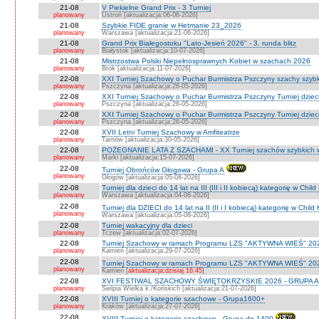
21-08
V Piekielne Grand Prix - 3 Turniej
planowany
Ustroń [aktualizacja:06-06-2026]
21-08
Szybkie FIDE granie w Hetmanie 23_2026
planowany
Warszawa [aktualizacja:21-06-2026]
21-08
Grand Prix Białegostoku "Lato-Jesień 2026" - 3. runda blitz
planowany
Białystok [aktualizacja:10-07-2026]
21-08
Mistrzostwa Polski Niepełnosprawnych Kobiet w szachach 2026
planowany
Brok [aktualizacja:11-07-2026]
22-08
XXI Turniej Szachowy o Puchar Burmistrza Pszczyny szachy szyb
planowany
Pszczyna [aktualizacja:26-05-2026]
22-08
XXI Turniej Szachowy o Puchar Burmistrza Pszczyny Turniej dzieci
planowany
Pszczyna [aktualizacja:26-05-2026]
22-08
XXI Turniej Szachowy o Puchar Burmistrza Pszczyny Turniej dzieci
planowany
Pszczyna [aktualizacja:26-05-2026]
22-08
XVII Letni Turniej Szachowy w Amfiteatrze
planowany
Tarnów [aktualizacja:30-05-2026]
22-08
POŻEGNANIE LATA Z SZACHAMI - XX Turniej szachów szybkich 
planowany
Marki [aktualizacja:15-07-2026]
22-08
Turniej Obrońców Głogowa - Grupa A
planowany
Głogów [aktualizacja:05-08-2026]
22-08
Turniej dla dzieci do 14 lat na III (III i II kobiecą) kategorię w Chi
planowany
Warszawa [aktualizacja:04-08-2026]
22-08
Turniej dla DZIECI do 14 lat na II (II i I kobiecą) kategorię w Chil
planowany
Warszawa [aktualizacja:05-08-2026]
22-08
Turniej wakacyjny dla dzieci
planowany
Tczew [aktualizacja:02-07-2026]
22-08
Turniej Szachowy w ramach Programu LZS "AKTYWNA WIEŚ" 202
planowany
Kamień [aktualizacja:29-07-2026]
22-08
Turniej Szachowy w ramach Programu LZS "AKTYWNA WIEŚ" 202
planowany
Kamień [
aktualizacja:dzisiaj 16:45
]
22-08
XVI FESTIWAL SZACHOWY ŚWIĘTOKRZYSKIE 2026 - GRUPA A 
planowany
Sielpia Wielka k./Końskich [aktualizacja:21-07-2026]
22-08
XVIII Turniej o kategorie szachowe - Grupa1600+
planowany
Kraków [aktualizacja:27-07-2026]
22-08
XVIII Turniej o kategorie szachowe - Grupa do 1400