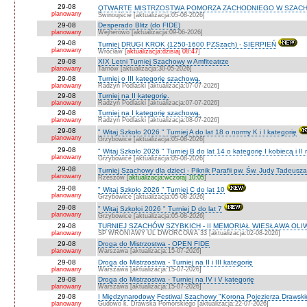
29-08
OTWARTE MISTRZOSTWA POMORZA ZACHODNIEGO W SZACH
planowany
Świnoujście [aktualizacja:05-08-2026]
29-08
Desperado Blitz (do FIDE)
planowany
Wejherowo [aktualizacja:09-06-2026]
29-08
Turniej DRUGI KROK (1250-1600 PZSzach) - SIERPIEŃ
planowany
Wrocław [
aktualizacja:dzisiaj 08:47
]
29-08
XIX Letni Turniej Szachowy w Amfiteatrze
planowany
Tarnów [aktualizacja:30-05-2026]
29-08
Turniej o III kategorię szachową.
planowany
Radzyń Podlaski [aktualizacja:07-07-2026]
29-08
Turniej na II kategorię.
planowany
Radzyń Podlaski [aktualizacja:07-07-2026]
29-08
Turniej na I kategorię szachową.
planowany
Radzyń Podlaski [aktualizacja:08-07-2026]
29-08
" Witaj Szkoło 2026 " Turniej A do lat 18 o normy K i I kategorię
planowany
Grzybowice [aktualizacja:05-08-2026]
29-08
" Witaj Szkoło 2026 " Turniej B do lat 14 o kategorię I kobiecą i I
planowany
Grzybowice [aktualizacja:05-08-2026]
29-08
Turniej Szachowy dla dzieci - Piknik Parafii pw. Św. Judy Tadeus
planowany
Rzeszów [
aktualizacja:wczoraj 10:05
]
29-08
" Witaj Szkoło 2026 " Turniej C do lat 10
planowany
Grzybowice [aktualizacja:05-08-2026]
29-08
" Witaj Szkołoi 2026 " Turniej D do lat 7
planowany
Grzybowice [aktualizacja:05-08-2026]
29-08
TURNIEJ SZACHÓW SZYBKICH - II MEMORIAŁ WIESŁAWA OLI
planowany
SP WRONIAWY UL DWORCOWA 33 [aktualizacja:02-08-2026]
29-08
Droga do Mistrzostwa - OPEN FIDE
planowany
Warszawa [aktualizacja:15-07-2026]
29-08
Droga do Mistrzostwa - Turniej na II i III kategorię
planowany
Warszawa [aktualizacja:15-07-2026]
29-08
Droga do Mistrzostwa - Turniej na IV i V kategorię
planowany
Warszawa [aktualizacja:15-07-2026]
29-08
I Międzynarodowy Festiwal Szachowy "Korona Pojezierza Drawski
planowany
Gudowo k. Drawska Pomorskiego [aktualizacja:22-07-2026]