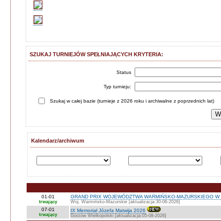
SZUKAJ TURNIEJÓW SPEŁNIAJĄCYCH KRYTERIA:
Status
Typ turnieju:
Szukaj w całej bazie (turnieje z 2026 roku i archiwalne z poprzednich lat)
Kalendarz/archiwum
01-01
GRAND PRIX WOJEWÓDZTWA WARMIŃSKO-MAZURSKIEGO W 
trwający
Woj. Warmińsko-Mazurskie [aktualizacja:30-06-2026]
07-01
IX Memoriał Józefa Matwija 2026
trwający
Gorzów Wielkopolski [aktualizacja:05-08-2026]