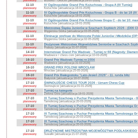
planowany
Brzesko - Okocim [aktualizacja:24-07-2026]
11-10
IV Ogólnopolskie Grand Prix Kożuchowa - Grupa A (III Turniej)
planowany
Kożuchów [aktualizacja:18-01-2026]
11-10
IV Ogólnopolskie Grand Prix Kożuchowa - Grupa B - do lat 18 (III 
planowany
Kożuchów [aktualizacja:18-01-2026]
11-10
IV Ogólnopolskie Grand Prix Kożuchowa Grupa C - do lat 10; max 
planowany
Kożuchów [aktualizacja:18-01-2026]
11-10
Mistrzostwa Śląska Juniorów w Szachach Szybkich 2026 - (D06 
planowany
Węgierska Górka [aktualizacja:03-05-2026]
11-10
Eliminacje strefowe do Mistrzostw Polski Juniorów i Młodzików (O
planowany
Węgierska Górka [aktualizacja:02-05-2026]
11-10
Drużynowe Mistrzostwa Województwa Seniorów w Szachach Szyb
planowany
Prabuty [aktualizacja:31-07-2026]
14-10
Internetowe Grand Prix Wadowic - Turniej nr 68 (Nagrody: Diamen
planowany
Wadowice / chess.com [aktualizacja:10-03-2026]
16-10
Grand Prix Wadowic-Turniej nr.1004
planowany
Wadowice [aktualizacja:31-03-2026]
16-10
GRAND PRIX POLONII WROCŁAW
planowany
Wrocław [aktualizacja:25-05-2026]
16-10
Grand Prix Białegostoku "Lato-Jesień 2026" - 11. runda blitz
planowany
Białystok [aktualizacja:18-07-2026]
17-10
ŚWINOUJŚCIE CHESS TOUR 2026 - Uznam Chess Cup
planowany
Świnoujście [aktualizacja:01-01-2026]
17-10
Turniej na kategorie
planowany
Zielona Góra [aktualizacja:18-01-2026]
17-10
IX Turniej Szachowy o Puchar Prezydenta Miasta Tarnobrzega - G
planowany
Tarnobrzeg [aktualizacja:20-03-2026]
17-10
IX Turniej Szachowy o Puchar Prezydenta Miasta Tarnobrzega Gr
planowany
Tarnobrzeg [aktualizacja:20-03-2026]
17-10
IX Turniej Szachowy o Puchar Prezydenta Miasta Tarnobrzega Gr
planowany
Tarnobrzeg [aktualizacja:20-03-2026]
17-10
IX Turniej Szachowy o Puchar Prezydenta Miasta Tarnobrzega Gr 
planowany
Tarnobrzeg [aktualizacja:20-03-2026]
17-10
DRUŻYNOWE MISTRZOSTWA WOJEWÓDZTWA PODLASKIEGO 
planowany
Suwałki [aktualizacja:21-07-2026]