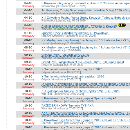
04-10
II Kujawski Integracyjny Festiwal Feniksa - C2 "Szansa na kategor
planowany
Inowrocław [aktualizacja:23-07-2026]
04-10
Jubileuszowy Turniej Szachowy w Niedźwiadzie Dolnej 2026 - Gr
planowany
Niedżwiada [aktualizacja:03-08-2026]
04-10
XIII Zawody o Puchar Wójta Gminy Koszęcin Tadeusz Bobecki pam
planowany
Rusinowice [aktualizacja:02-08-2026]
04-10
Kurs sędziowski na klasy okręgowe - Wrocław 4.10.2026
planowany
Wrocław [
aktualizacja:wczoraj 22:18
]
07-10
Igrzyska Dzieci i Młodzierzy szkolnej el. Powiatowe
planowany
Strzelce Krajeńskie [aktualizacja:01-02-2026]
08-10
XX Międzynarodowy Turniej Szachowy im. " Bohaterów Akcji V2" g
planowany
Sarnaki [aktualizacja:28-06-2026]
08-10
XX Międzynarodowy Turniej Szachowy im. " Bohaterów Akcji V2" 
planowany
Sarnaki [aktualizacja:28-06-2026]
09-10
GRAND PRIX POLONII WROCŁAW
planowany
Wrocław [aktualizacja:25-05-2026]
09-10
Grand Prix Białegostoku "Lato-Jesień 2026" - 10. runda rapid
planowany
Białystok [aktualizacja:25-07-2026]
10-10
X Turniej witomiński w szchach szybkich 2026
planowany
Gdynia [aktualizacja:19-12-2025]
10-10
X Turniej witomiński w szachach szybkich 2026
planowany
Gdynia [aktualizacja:27-02-2026]
10-10
IX Międz. Indywidualne i Rodzinne Grand Prix o Puchar Chess i
planowany
Wołowice Szkoła Podstawowa [aktualizacja:18-06-2026]
10-10
XI Ogólnopolski Turniej Szachów Szybkich WIELGIE 2026
planowany
WIELGIE [aktualizacja:09-07-2026]
10-10
II Powiatowa Liga Szachowa - grupa A Open - turniej #4
planowany
Brzesko - Okocim [aktualizacja:24-07-2026]
10-10
PAŹDZIERNIKOWY Turniej o TYSIAKA
planowany
Wrocław [aktualizacja:07-07-2026]
10-10
XXXIII EDYCJA SUWALSKIEJ SZKOLNEJ LIGI SZACHOWEJ - TU
planowany
Suwałki Plaza [aktualizacja:21-07-2026]
10-10
II Powiatowa Liga Szachowa - grupa B 2012 i mł. oraz do 1600 - t
planowany
Brzesko - Okocim [aktualizacja:24-07-2026]
10-10
II Powiatowa Liga Szachowa - grupa C 2016 i mł. oraz do 1400 - t