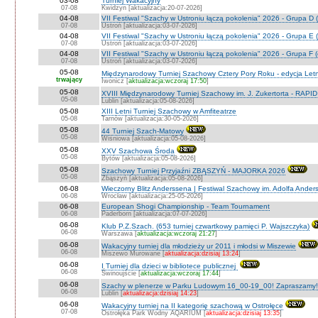
03-08
Turniej Wakacyjny
07-08
Kwidzyn [aktualizacja:20-07-2026]
04-08
VII Festiwal "Szachy w Ustroniu łączą pokolenia" 2026 - Grupa D (
07-08
Ustroń [aktualizacja:03-07-2026]
04-08
VII Festiwal "Szachy w Ustroniu łączą pokolenia" 2026 - Grupa E (
07-08
Ustroń [aktualizacja:03-07-2026]
04-08
VII Festiwal "Szachy w Ustroniu łączą pokolenia" 2026 - Grupa F (
07-08
Ustroń [aktualizacja:03-07-2026]
05-08
Międzynarodowy Turniej Szachowy Cztery Pory Roku - edycja Let
trwający
Iwonicz [
aktualizacja:wczoraj 17:50
]
05-08
XVIII Międzynarodowy Turniej Szachowy im. J. Zukertorta - RAPI
05-08
Lublin [aktualizacja:05-08-2026]
05-08
XIII Letni Turniej Szachowy w Amfiteatrze
05-08
Tarnów [aktualizacja:30-05-2026]
05-08
44 Turniej Szach-Matowy
05-08
Wiśniowa [aktualizacja:05-08-2026]
05-08
XXV Szachowa Środa
05-08
Bytów [aktualizacja:05-08-2026]
05-08
Szachowy Turniej Przyjaźni ZBĄSZYŃ - MAJORKA 2026
05-08
Zbąszyń [aktualizacja:05-08-2026]
06-08
Wieczorny Blitz Anderssena | Festiwal Szachowy im. Adolfa Ande
06-08
Wrocław [aktualizacja:25-05-2026]
06-08
European Shogi Championship - Team Tournament
06-08
Paderborn [aktualizacja:07-07-2026]
06-08
Klub P.Z.Szach. (653 turniej czwartkowy pamięci P. Wajszczyka)
06-08
Warszawa [
aktualizacja:wczoraj 21:27
]
06-08
Wakacyjny turniej dla młodzieży ur 2011 i młodsi w Miszewie
06-08
Miszewo Murowane [
aktualizacja:dzisiaj 13:24
]
06-08
I Turniej dla dzieci w bibliotece publicznej
06-08
Świnoujście [
aktualizacja:wczoraj 17:44
]
06-08
Szachy w plenerze w Parku Ludowym 16_00-19_00! Zapraszamy!
06-08
Lublin [
aktualizacja:dzisiaj 14:23
]
06-08
Wakacyjny turniej na II kategorię szachową w Ostrołęce
07-08
Ostrołęka Park Wodny AQARIUM [
aktualizacja:dzisiaj 13:35
]