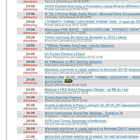
planowany
Pyrzyce [aktualizacja:30-06-2026]
23-08
XXXIII Festiwal Szachowy w Poznaniu) z okazji 90-lecia WZSzach
planowany
Poznań [aktualizacja:25-06-2026]
23-08
III TSz o Puchar Wójta Gminy Piecki - Memoriał Piotra Szczepan
planowany
Cierzpięty [aktualizacja:30-06-2026]
23-08
I OTWARTY TURNIEJ SZACHOWY RYBNIK 2026 - 2 rapid (do FI
planowany
Rybnik [aktualizacja:28-07-2026]
23-08
Wakacyjny FIDE RAPID - "SZACH KRÓLOWI - PIERWSZY KROK" O
planowany
Lublin [aktualizacja:18-07-2026]
23-08
Turniej szachowy dla dzieci na Bemowie ur. 2012 i młodsi
planowany
Warszawa [aktualizacja:26-07-2026]
24-08
I TEBowy Festiwal Szachowy - szachy klasyczne
planowany
Bydgoszcz [aktualizacja:02-08-2026]
24-08
VII Puchar Prezesa ŁZSach
planowany
Rawa Mazowiecka [aktualizacja:05-02-2026]
24-08
#9 Półkolonie w UKS Twierdzy Mokotów
planowany
Warszawa [aktualizacja:15-05-2026]
24-08
Warsztaty szachowe w czasie wakacji na Bemowie (24-25 sierpnia
planowany
Warszawa [aktualizacja:04-06-2026]
WAKACYJNY BLITZ. OTWARTY TURNIEJ SZACHOWY - RO
24-08
SZACHOWĄ
planowany
Słupsk [aktualizacja:05-08-2026]
24-08
Wakacje z UKS Debiut Dziesiątka Olsztyn - od BK do I kat
planowany
Olsztyn [aktualizacja:25-07-2026]
25-08
Turniej Szachów Fischera
planowany
Gliwice [aktualizacja:28-07-2026]
25-08
Szachy w plenerze w Parku Ludowym 16_00-19_00! Zapraszamy!
planowany
Lublin [aktualizacja:30-07-2026]
26-08
Nocne Internetowe Grand Prix Wadowic - Turniej nr 20
planowany
Wadowice / chess.com [aktualizacja:10-03-2026]
26-08
XVIII Letni Turniej Szachowy w Amfiteatrze
planowany
Tarnów [aktualizacja:30-05-2026]
26-08
Warsztaty szachowe w czasie wakacji na Bemowie (26-27 sierpnia
planowany
Warszawa [aktualizacja:04-06-2026]
27-08
MEGA BIG NORMS WARSAW SUMMER '26 WIM ROUND-ROBIN