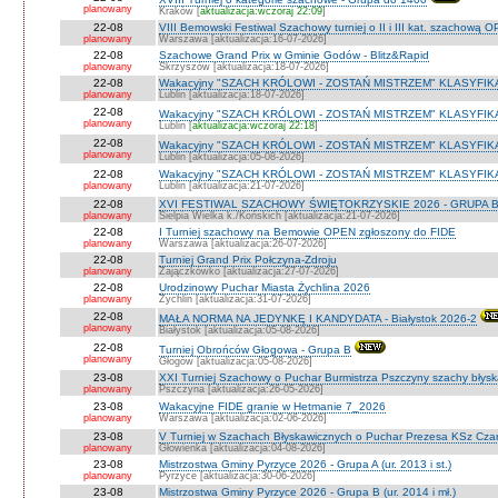
planowany
Kraków [
aktualizacja:wczoraj 22:09
]
22-08
VIII Bemowski Festiwal Szachowy turniej o II i III kat. szachową 
planowany
Warszawa [aktualizacja:16-07-2026]
22-08
Szachowe Grand Prix w Gminie Godów - Blitz&Rapid
planowany
Skrzyszów [aktualizacja:18-07-2026]
22-08
Wakacyjny "SZACH KRÓLOWI - ZOSTAŃ MISTRZEM" KLASYFIK
planowany
Lublin [aktualizacja:18-07-2026]
22-08
Wakacyjny "SZACH KRÓLOWI - ZOSTAŃ MISTRZEM" KLASYFIK
planowany
Lublin [
aktualizacja:wczoraj 22:18
]
22-08
Wakacyjny "SZACH KRÓLOWI - ZOSTAŃ MISTRZEM" KLASYFI
planowany
Lublin [aktualizacja:05-08-2026]
22-08
Wakacyjny "SZACH KRÓLOWI - ZOSTAŃ MISTRZEM" KLASYFIKA
planowany
Lublin [aktualizacja:21-07-2026]
22-08
XVI FESTIWAL SZACHOWY ŚWIĘTOKRZYSKIE 2026 - GRUPA 
planowany
Sielpia Wielka k./Końskich [aktualizacja:21-07-2026]
22-08
I Turniej szachowy na Bemowie OPEN zgłoszony do FIDE
planowany
Warszawa [aktualizacja:26-07-2026]
22-08
Turniej Grand Prix Połczyna-Zdroju
planowany
Zajączkówko [aktualizacja:27-07-2026]
22-08
Urodzinowy Puchar Miasta Żychlina 2026
planowany
Żychlin [aktualizacja:31-07-2026]
22-08
MAŁA NORMA NA JEDYNKĘ I KANDYDATA - Białystok 2026-2
planowany
Białystok [aktualizacja:05-08-2026]
22-08
Turniej Obrońców Głogowa - Grupa B
planowany
Głogów [aktualizacja:05-08-2026]
23-08
XXI Turniej Szachowy o Puchar Burmistrza Pszczyny szachy błys
planowany
Pszczyna [aktualizacja:26-05-2026]
23-08
Wakacyjne FIDE granie w Hetmanie 7_2026
planowany
Warszawa [aktualizacja:02-06-2026]
23-08
V Turniej w Szachach Błyskawicznych o Puchar Prezesa KSz Cza
planowany
Głowienka [aktualizacja:04-08-2026]
23-08
Mistrzostwa Gminy Pyrzyce 2026 - Grupa A (ur. 2013 i st.)
planowany
Pyrzyce [aktualizacja:30-06-2026]
23-08
Mistrzostwa Gminy Pyrzyce 2026 - Grupa B (ur. 2014 i mł.)