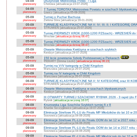
04-09
Drużynowe Mistrzostwa Polski - I Liga
planowany
Chotowa [aktualizacja:23-07-2026]
04-09
7 Turniej TOROTAX Mistrzostwa Powiatu w szachach błyskawiczn
planowany
Łowicz [aktualizacja:05-08-2026]
05-09
Turniej o Puchar Bachusa
planowany
Zielona Góra [aktualizacja:18-01-2026]
05-09
TURNIEJE KLASYFIKACYJNE NA V; IV; III; II; I KATEGORIĘ OR
planowany
STRUMIEŃ [aktualizacja:25-07-2026]
05-09
Turniej PIERWSZY KROK (1000-1200 PZSzach) - WRZESIEŃ do l
planowany
Wrocław [
aktualizacja:dzisiaj 08:47
]
05-09
Turniej PIERWSZY KROK (1000-1200 PZSzach) - WRZESIEŃ od l
planowany
Wrocław [
aktualizacja:dzisiaj 08:47
]
05-09
Otwarte Mistrzostwa Kwidzyna w szachach szybkich
planowany
Kwidzyn [aktualizacja:24-07-2026]
05-09
150 lecie powstania Szkoły Podstawowej w Piekarach
planowany
PIEKARY (Gmina Liszki) [
aktualizacja:dzisiaj 06:23
]
05-09
Turniej na V-IV kategorię w Child Kingdom
planowany
Warszawa [aktualizacja:26-07-2026]
05-09
Turniej na IV kategorię w Child Kingdom
planowany
Warszawa [aktualizacja:26-07-2026]
06-09
TURNIEJE KLASYFIKACYJNE NA V; IV KATEGORIĘ oraz III KOB
planowany
STRUMIEŃ [aktualizacja:25-07-2026]
06-09
Otwarte Mistrzostwa Kwidzyna w szachach błyskawicznych
planowany
Kwidzyn [aktualizacja:24-07-2026]
06-09
III OTWARTY TURNIEJ SZACHOWY RYBNIK 2026 - 3 rapid (do F
planowany
Rybnik [
aktualizacja:wczoraj 16:07
]
08-09
Knurowska Liga Szachów Szybkich turniej 6 z 8
planowany
Knurów Szczygłowice [aktualizacja:19-07-2026]
09-09
Eliminacje Strefowe PL-LU do Finału MP Młodzików do lat 10 w 20
planowany
Sosnowica [aktualizacja:04-08-2026]
09-09
Eliminacje Strefowe PL-LU do Finału OOM do lat 12 w 2027 roku -
planowany
Sosnowica [aktualizacja:04-08-2026]
09-09
Eliminacje Strefowe PL-LU do Finału OOM do lat 14 w 2027 roku 
planowany
Sosnowica [aktualizacja:04-08-2026]
09-09
Eliminacje Strefowe PL-LU do Finału MP Młodziczek do lat 10 w 2