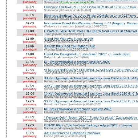
planowany
Sosnowica [
aktualizacja:wczoraj 14:25
]
09-09
Eliminacje Strefowe PL-LU do Finału OOM do lat 12 w 2027 roku 
planowany
Sosnowica [aktualizacja:04-08-2026]
09-09
Eliminacje Strefowe PL-LU do Finału OOM do lat 14 w 2027 roku 
planowany
Sosnowica [aktualizacja:05-08-2026]
09-09
Internetowe Grand Prix Wadowic - Turniej nr 67 (Nagrody: Diamen
planowany
Wadowice / chess.com [aktualizacja:10-03-2026]
11-09
OTWARTE MISTRZOSTWA TORUNIA W SZACHACH BŁYSKAWIC
planowany
Toruń [aktualizacja:01-01-2026]
11-09
Grand Prix Wadowic-Turniej nr.999
planowany
Wadowice [aktualizacja:31-03-2026]
11-09
GRAND PRIX POLONII WROCŁAW
planowany
Wrocław [aktualizacja:25-05-2026]
11-09
Grand Prix Białegostoku "Lato-Jesień 2026" - 6. runda rapid
planowany
Białystok [aktualizacja:25-07-2026]
12-09
IX Turniej witomiński w szchach szybkich 2026
planowany
Gdynia [aktualizacja:19-12-2025]
12-09
VI MIĘDZYNARODOWY FESTIWAL SZACHOWY KOPERNIK 202
planowany
Toruń [aktualizacja:01-01-2026]
12-09
XXXVI Ogólnopolski Memoriał Szachowy Jana Gietki 2026 Gr A 
planowany
Rudnik nad Sanem [aktualizacja:10-02-2026]
12-09
XXXVI Ogólnopolski Memoriał Szachowy Jana Gietki 2026 Gr B 
planowany
Rudnik nad Sanem [aktualizacja:03-08-2026]
12-09
XXXVI Ogólnopolski Memoriał Szachowy Jana Gietki 2026 Gr C Ju
planowany
Rudnik nad Sanem [aktualizacja:03-08-2026]
12-09
XXXVI Ogólnopolski Memoriał Szachowy Jana Gietki 2026 Gr D Jun.
planowany
Rudnik nad Sanem [aktualizacja:03-08-2026]
12-09
IX Turniej witomiński w szachach szybkich 2026
planowany
Gdynia [aktualizacja:13-03-2026]
12-09
" Pierwszy Dzień Jesieni 2026 " Turniej A z okazji " Zabrzańskiego
planowany
Grzybowice [aktualizacja:05-08-2026]
12-09
GRAND PRIX - Szacho-Tenis Stołowy - edycja 2026 - 3 turniej
planowany
Poczesna [aktualizacja:26-04-2026]
12-09
XXI Ekumeniczna Olimpiada Szachowa
planowany
Gorlice [aktualizacja:08-05-2026]