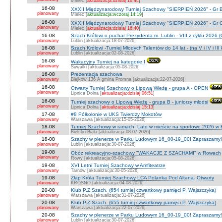
Mielec [
aktualizacja:dzisiaj 16:44
]
16-08
XXXII Międzynarodowy Turniej Szachowy "SIERPIEŃ 2026" - Gr B
planowany
Mielec [
aktualizacja:wczoraj 14:19
]
16-08
XXXII Międzynarodowy Turniej Szachowy "SIERPIEŃ 2026" - Gr C J
planowany
Mielec [
aktualizacja:dzisiaj 16:40
]
16-08
Szach Królowi o puchar Prezydenta m. Lublin - VIII z cyklu 2026
planowany
Lublin [aktualizacja:18-07-2026]
16-08
Szach Królowi -Turniej Młodych Talentów do 14 lat - (na V i IV i III
planowany
Lublin [aktualizacja:02-08-2026]
16-08
Wakacyjny Turniej na kategorie I
planowany
Suwałki [aktualizacja:05-08-2026]
16-08
Prezentacja szachowa
planowany
Biejków 136 A gmina Promna [aktualizacja:22-07-2026]
16-08
Otwarty Turniej Szachowy o Lipową Wieżę - grupa A - OPEN
planowany
Lipnica Dolna [
aktualizacja:dzisiaj 06:51
]
16-08
Turniej szachowy o Lipową Wieżę - grupa B - juniorzy młodsi
planowany
Lipnica Dolna [
aktualizacja:dzisiaj 15:13
]
17-08
#8 Półkolonie w UKS Twierdzy Mokotów
planowany
Warszawa [aktualizacja:15-05-2026]
18-08
Turniej Szachowy w ramach: Lato w mieście na sportowo 2026 w Bie
planowany
Bielsko-Biała [aktualizacja:08-07-2026]
18-08
Szachy w plenerze w Parku Ludowym 16_00-19_00! Zapraszamy!
planowany
Lublin [aktualizacja:30-07-2026]
19-08
Obóz rekreacyjno-szachowy "WAKACJE Z SZACHAMI" w Rowach
planowany
Rowy [aktualizacja:05-08-2026]
19-08
XVI Letni Turniej Szachowy w Amfiteatrze
planowany
Tarnów [aktualizacja:30-05-2026]
19-08
Złap Króla Turniej Szachowy LCA Polanka Pod Altaną- Otwarty
planowany
KROSNO [aktualizacja:04-08-2026]
20-08
Klub P.Z.Szach. (654 turniej czwartkowy pamięci P. Wajszczyka)
planowany
Warszawa [aktualizacja:31-07-2026]
20-08
Klub P.Z.Szach. (655 turniej czwartkowy pamięci P. Wajszczyka)
planowany
Warszawa [aktualizacja:22-07-2026]
20-08
Szachy w plenerze w Parku Ludowym 16_00-19_00! Zapraszamy!
planowany
Lublin [aktualizacja:30-07-2026]