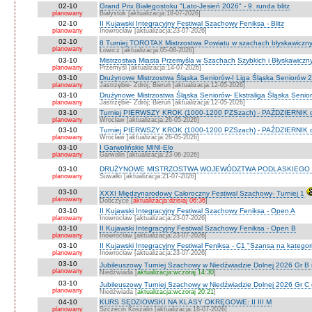
02-10
Grand Prix Białegostoku "Lato-Jesień 2026" - 9. runda blitz
planowany
Białystok [aktualizacja:18-07-2026]
02-10
II Kujawski Integracyjny Festiwal Szachowy Feniksa - Blitz
planowany
Inowrocław [aktualizacja:23-07-2026]
02-10
8 Turniej TOROTAX Mistrzostwa Powiatu w szachach błyskawiczn
planowany
Łowicz [aktualizacja:05-08-2026]
03-10
Mistrzostwa Miasta Przemyśla w Szachach Szybkich i Błyskawiczn
planowany
Przemyśl [aktualizacja:14-07-2026]
03-10
Drużynowe Mistrzostwa Śląska Seniorów-I Liga Śląska Seniorów 
planowany
Jastrzębie- Zdrój; Bieruń [aktualizacja:12-05-2026]
03-10
Drużynowe Mistrzostwa Śląska Seniorów- Ekstraliga Śląska Seni
planowany
Jastrzębie- Zdrój; Bieruń [aktualizacja:12-05-2026]
03-10
Turniej PIERWSZY KROK (1000-1200 PZSzach) - PAŹDZIERNIK d
planowany
Wrocław [aktualizacja:26-05-2026]
03-10
Turniej PIERWSZY KROK (1000-1200 PZSzach) - PAŹDZIERNIK o
planowany
Wrocław [aktualizacja:26-05-2026]
03-10
I Garwolińskie MINI-Elo
planowany
Garwolin [aktualizacja:23-06-2026]
03-10
DRUŻYNOWE MISTRZOSTWA WOJEWÓDZTWA PODLASKIEGO 
planowany
Suwałki [aktualizacja:21-07-2026]
03-10
XXXI Międzynarodowy Całoroczny Festiwal Szachowy- Turniej 1
planowany
Dobczyce [
aktualizacja:dzisiaj 06:36
]
03-10
II Kujawski Integracyjny Festiwal Szachowy Feniksa - Open A
planowany
Inowrocław [aktualizacja:23-07-2026]
03-10
II Kujawski Integracyjny Festiwal Szachowy Feniksa - Open B
planowany
Inowrocław [aktualizacja:23-07-2026]
03-10
II Kujawski Integracyjny Festiwal Feniksa - C1 "Szansa na kategor
planowany
Inowrocław [aktualizacja:23-07-2026]
03-10
Jubileuszowy Turniej Szachowy w Niedźwiadzie Dolnej 2026 Gr B
planowany
Niedźwiada [
aktualizacja:wczoraj 14:30
]
03-10
Jubileuszowy Turniej Szachowy w Niedźwiadzie Dolnej 2026 Gr C
planowany
Niedźwiada [
aktualizacja:wczoraj 20:21
]
04-10
KURS SĘDZIOWSKI NA KLASY OKRĘGOWE: II III M
planowany
Szczecin Koszalin [aktualizacja:18-07-2026]