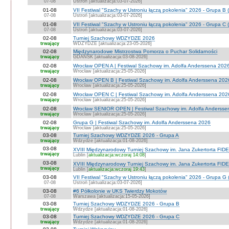
07-08
Ustroń [aktualizacja:03-07-2026]
01-08
VII Festiwal "Szachy w Ustroniu łączą pokolenia" 2026 - Grupa B 
07-08
Ustroń [aktualizacja:03-07-2026]
01-08
VII Festiwal "Szachy w Ustroniu łączą pokolenia" 2026 - Grupa C 
07-08
Ustroń [aktualizacja:03-07-2026]
02-08
Turniej Szachowy WDZYDZE 2026
trwający
WDZYDZE [aktualizacja:23-05-2026]
02-08
Międzynarodowe Mistrzostwa Pomorza o Puchar Solidarności
trwający
GDAŃSK [aktualizacja:03-08-2026]
02-08
Wrocław OPEN A | Festiwal Szachowy im. Adolfa Anderssena 202
trwający
Wrocław [aktualizacja:25-05-2026]
02-08
Wrocław OPEN B | Festiwal Szachowy im. Adolfa Anderssena 202
trwający
Wrocław [aktualizacja:25-05-2026]
02-08
Wrocław OPEN C | Festiwal Szachowy im. Adolfa Anderssena 202
trwający
Wrocław [aktualizacja:25-05-2026]
02-08
Wrocław SENIOR OPEN | Festiwal Szachowy im. Adolfa Andersse
trwający
Wrocław [aktualizacja:25-05-2026]
02-08
Grupa G | Festiwal Szachowy im. Adolfa Anderssena 2026
trwający
Wrocław [aktualizacja:25-05-2026]
03-08
Turniej Szachowy WDZYDZE 2026 - Grupa A
trwający
Wdzydze [aktualizacja:01-08-2026]
03-08
XVIII Międzynarodowy Turniej Szachowy im. Jana Zukertorta FIDE
trwający
Lublin [
aktualizacja:wczoraj 14:08
]
03-08
XVIII Międzynarodowy Turniej Szachowy im. Jana Zukertorta FID
trwający
Lublin [
aktualizacja:wczoraj 19:43
]
03-08
VII Festiwal "Szachy w Ustroniu łączą pokolenia" 2026 - Grupa G 
07-08
Ustroń [aktualizacja:03-07-2026]
03-08
#6 Półkolonie w UKS Twierdzy Mokotów
07-08
Warszawa [aktualizacja:15-05-2026]
03-08
Turniej Szachowy WDZYDZE 2026 - Grupa B
trwający
Wdzydze [aktualizacja:01-08-2026]
03-08
Turniej Szachowy WDZYDZE 2026 - Grupa C
trwający
Wdzydze [aktualizacja:01-08-2026]