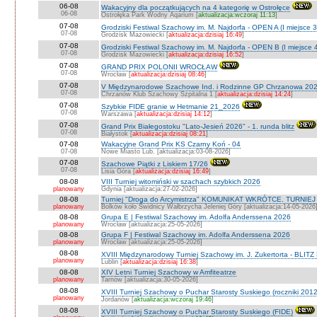
06-08
Wakacyjny dla początkujących na 4 kategorię w Ostrołęce
06-08
Ostrołęka Park Wodny Aqarium [
aktualizacja:wczoraj 11:13
]
07-08
Grodziski Festiwal Szachowy im. M. Najdorfa - OPEN A (I miejsce 
07-08
Grodzisk Mazowiecki [
aktualizacja:dzisiaj 16:49
]
07-08
Grodziski Festiwal Szachowy im. M. Najdorfa - OPEN B (I miejsce 
07-08
Grodzisk Mazowiecki [
aktualizacja:dzisiaj 16:52
]
07-08
GRAND PRIX POLONII WROCŁAW
07-08
Wrocław [
aktualizacja:dzisiaj 08:46
]
07-08
V Międzynarodowe Szachowe Ind. i Rodzinne GP Chrzanowa 202
07-08
Chrzanów Klub Szachowy Szpitalna 1 [
aktualizacja:dzisiaj 14:24
]
07-08
Szybkie FIDE granie w Hetmanie 21_2026
07-08
Warszawa [
aktualizacja:dzisiaj 14:12
]
07-08
Grand Prix Białegostoku "Lato-Jesień 2026" - 1. runda blitz
07-08
Białystok [
aktualizacja:dzisiaj 08:21
]
07-08
Wakacyjne Grand Prix KS Czarny Koń - 04
07-08
Nowe Miasto Lub. [aktualizacja:03-08-2026]
07-08
Szachowe Piątki z Liskiem 17/26
07-08
Lisia Góra [
aktualizacja:dzisiaj 16:49
]
08-08
VIII Turniej witomiński w szachach szybkich 2026
planowany
Gdynia [aktualizacja:27-02-2026]
08-08
Turniej "Droga do Arcymistrza" KOMUNIKAT WKRÓTCE. TURNIEJ O V
planowany
Bolków koło Świdnicy Wałbrzycha Jeleniej Góry [aktualizacja:14-05-2026
08-08
Grupa E | Festiwal Szachowy im. Adolfa Anderssena 2026
planowany
Wrocław [aktualizacja:25-05-2026]
08-08
Grupa F | Festiwal Szachowy im. Adolfa Anderssena 2026
planowany
Wrocław [aktualizacja:25-05-2026]
08-08
XVIII Międzynarodowy Turniej Szachowy im. J. Zukertorta - BLITZ
planowany
Lublin [
aktualizacja:dzisiaj 16:38
]
08-08
XIV Letni Turniej Szachowy w Amfiteatrze
planowany
Tarnów [aktualizacja:30-05-2026]
08-08
XVIII Turniej Szachowy o Puchar Starosty Suskiego (roczniki 201
planowany
Jordanów [
aktualizacja:wczoraj 19:46
]
08-08
XVIII Turniej Szachowy o Puchar Starosty Suskiego (FIDE)