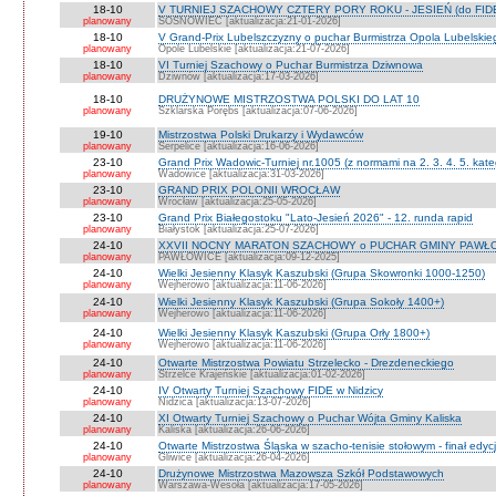
18-10
V TURNIEJ SZACHOWY CZTERY PORY ROKU - JESIEŃ (do FID
planowany
SOSNOWIEC [aktualizacja:21-01-2026]
18-10
V Grand-Prix Lubelszczyzny o puchar Burmistrza Opola Lubelskie
planowany
Opole Lubelskie [aktualizacja:21-07-2026]
18-10
VI Turniej Szachowy o Puchar Burmistrza Dziwnowa
planowany
Dziwnów [aktualizacja:17-03-2026]
18-10
DRUŻYNOWE MISTRZOSTWA POLSKI DO LAT 10
planowany
Szklarska Porębs [aktualizacja:07-06-2026]
19-10
Mistrzostwa Polski Drukarzy i Wydawców
planowany
Serpelice [aktualizacja:16-06-2026]
23-10
Grand Prix Wadowic-Turniej nr.1005 (z normami na 2. 3. 4. 5. kate
planowany
Wadowice [aktualizacja:31-03-2026]
23-10
GRAND PRIX POLONII WROCŁAW
planowany
Wrocław [aktualizacja:25-05-2026]
23-10
Grand Prix Białegostoku "Lato-Jesień 2026" - 12. runda rapid
planowany
Białystok [aktualizacja:25-07-2026]
24-10
XXVII NOCNY MARATON SZACHOWY o PUCHAR GMINY PAWŁOW
planowany
PAWŁOWICE [aktualizacja:09-12-2025]
24-10
Wielki Jesienny Klasyk Kaszubski (Grupa Skowronki 1000-1250)
planowany
Wejherowo [aktualizacja:11-06-2026]
24-10
Wielki Jesienny Klasyk Kaszubski (Grupa Sokoły 1400+)
planowany
Wejherowo [aktualizacja:11-06-2026]
24-10
Wielki Jesienny Klasyk Kaszubski (Grupa Orły 1800+)
planowany
Wejherowo [aktualizacja:11-06-2026]
24-10
Otwarte Mistrzostwa Powiatu Strzelecko - Drezdeneckiego
planowany
Strzelce Krajeńskie [aktualizacja:01-02-2026]
24-10
IV Otwarty Turniej Szachowy FIDE w Nidzicy
planowany
Nidzica [aktualizacja:13-07-2026]
24-10
XI Otwarty Turniej Szachowy o Puchar Wójta Gminy Kaliska
planowany
Kaliska [aktualizacja:26-06-2026]
24-10
Otwarte Mistrzostwa Śląska w szacho-tenisie stołowym - finał edyc
planowany
Gliwice [aktualizacja:26-04-2026]
24-10
Drużynowe Mistrzostwa Mazowsza Szkół Podstawowych
planowany
Warszawa-Wesoła [aktualizacja:17-05-2026]