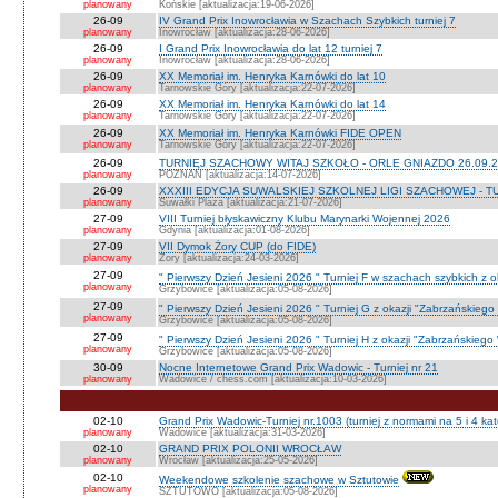
planowany
Końskie [aktualizacja:19-06-2026]
26-09
IV Grand Prix Inowrocławia w Szachach Szybkich turniej 7
planowany
Inowrocław [aktualizacja:28-06-2026]
26-09
I Grand Prix Inowrocławia do lat 12 turniej 7
planowany
Inowrocław [aktualizacja:28-06-2026]
26-09
XX Memoriał im. Henryka Karnówki do lat 10
planowany
Tarnowskie Góry [aktualizacja:22-07-2026]
26-09
XX Memoriał im. Henryka Karnówki do lat 14
planowany
Tarnowskie Góry [aktualizacja:22-07-2026]
26-09
XX Memoriał im. Henryka Karnówki FIDE OPEN
planowany
Tarnowskie Góry [aktualizacja:22-07-2026]
26-09
TURNIEJ SZACHOWY WITAJ SZKOŁO - ORLE GNIAZDO 26.09.2
planowany
POZNAŃ [aktualizacja:14-07-2026]
26-09
XXXIII EDYCJA SUWALSKIEJ SZKOLNEJ LIGI SZACHOWEJ - TU
planowany
Suwałki Plaza [aktualizacja:21-07-2026]
27-09
VIII Turniej błyskawiczny Klubu Marynarki Wojennej 2026
planowany
Gdynia [aktualizacja:01-08-2026]
27-09
VII Dymok Żory CUP (do FIDE)
planowany
Żory [aktualizacja:24-03-2026]
27-09
" Pierwszy Dzień Jesieni 2026 " Turniej F w szachach szybkich z 
planowany
Grzybowice [aktualizacja:05-08-2026]
27-09
" Pierwszy Dzień Jesieni 2026 " Turniej G z okazji "Zabrzańskiego
planowany
Grzybowice [aktualizacja:05-08-2026]
27-09
" Pierwszy Dzień Jesieni 2026 " Turniej H z okazji "Zabrzańskiego
planowany
Grzybowice [aktualizacja:05-08-2026]
30-09
Nocne Internetowe Grand Prix Wadowic - Turniej nr 21
planowany
Wadowice / chess.com [aktualizacja:10-03-2026]
02-10
Grand Prix Wadowic-Turniej nr.1003 (turniej z normami na 5 i 4 kat
planowany
Wadowice [aktualizacja:31-03-2026]
02-10
GRAND PRIX POLONII WROCŁAW
planowany
Wrocław [aktualizacja:25-05-2026]
02-10
Weekendowe szkolenie szachowe w Sztutowie
planowany
SZTUTOWO [aktualizacja:05-08-2026]