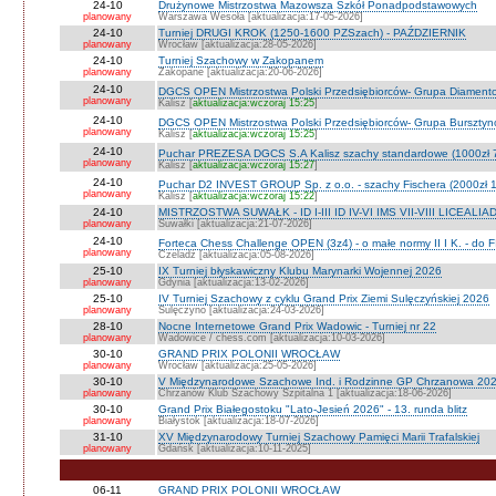
24-10
Drużynowe Mistrzostwa Mazowsza Szkół Ponadpodstawowych
planowany
Warszawa Wesoła [aktualizacja:17-05-2026]
24-10
Turniej DRUGI KROK (1250-1600 PZSzach) - PAŹDZIERNIK
planowany
Wrocław [aktualizacja:28-05-2026]
24-10
Turniej Szachowy w Zakopanem
planowany
Zakopane [aktualizacja:20-06-2026]
24-10
DGCS OPEN Mistrzostwa Polski Przedsiębiorców- Grupa Diament
planowany
Kalisz [
aktualizacja:wczoraj 15:25
]
24-10
DGCS OPEN Mistrzostwa Polski Przedsiębiorców- Grupa Burszty
planowany
Kalisz [
aktualizacja:wczoraj 15:25
]
24-10
Puchar PREZESA DGCS S.A Kalisz szachy standardowe (1000zł 
planowany
Kalisz [
aktualizacja:wczoraj 15:27
]
24-10
Puchar D2 INVEST GROUP Sp. z o.o. - szachy Fischera (2000zł 1
planowany
Kalisz [
aktualizacja:wczoraj 15:22
]
24-10
MISTRZOSTWA SUWAŁK - ID I-III ID IV-VI IMS VII-VIII LICEALIA
planowany
Suwałki [aktualizacja:21-07-2026]
24-10
Forteca Chess Challenge OPEN (3z4) - o małe normy II I K. - do F
planowany
Czeladź [aktualizacja:05-08-2026]
25-10
IX Turniej błyskawiczny Klubu Marynarki Wojennej 2026
planowany
Gdynia [aktualizacja:13-02-2026]
25-10
IV Turniej Szachowy z cyklu Grand Prix Ziemi Sulęczyńskiej 2026
planowany
Sulęczyno [aktualizacja:24-03-2026]
28-10
Nocne Internetowe Grand Prix Wadowic - Turniej nr 22
planowany
Wadowice / chess.com [aktualizacja:10-03-2026]
30-10
GRAND PRIX POLONII WROCŁAW
planowany
Wrocław [aktualizacja:25-05-2026]
30-10
V Międzynarodowe Szachowe Ind. i Rodzinne GP Chrzanowa 2026
planowany
Chrzanów Klub Szachowy Szpitalna 1 [aktualizacja:18-06-2026]
30-10
Grand Prix Białegostoku "Lato-Jesień 2026" - 13. runda blitz
planowany
Białystok [aktualizacja:18-07-2026]
31-10
XV Międzynarodowy Turniej Szachowy Pamięci Marii Trafalskiej
planowany
Gdańsk [aktualizacja:10-11-2025]
06-11
GRAND PRIX POLONII WROCŁAW