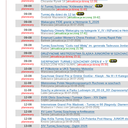
planowany
Chrzanów Rynek 14 [
aktualizacja:dzisiaj 12:29
]
09-08
IV Turniej Szachowy "Królewska Wieża"
planowany
Ostrzeszów [
aktualizacja:dzisiaj 11:43
]
09-08
Turniej dla dzieci do 12 lat
planowany
Grodzisk Mazowiecki [
aktualizacja:wczoraj 19:42
]
09-08
Wakacyjne FIDE granie w Hetmanie 5_2026
planowany
Warszawa [aktualizacja:30-07-2026]
09-08
Najtańszy Otwarty Wakacyjny na kategorie V_IV i III(Panie) w He
planowany
Warszawa [
aktualizacja:wczoraj 17:41
]
09-08
Emanuel Lasker Women's Chess Festival - Turniej Rapid Fide
planowany
Barlinek [aktualizacja:17-07-2026]
09-08
Turniej Szachowy "Cudu nad Wisłą" im. generała Tadeusza Jord
planowany
Radom [
aktualizacja:wczoraj 21:59
]
09-08
DRUŻYNOWE MISTRZOSTWA ŚLĄSKA JUNIORÓW W SZACHACH S
planowany
Ustroń [
aktualizacja:dzisiaj 15:11
]
09-08
SIERPNIOWY TURNIEJ SZACHOWY OPEN 8' + 5"
planowany
KLESZCZÓW KOŁO GLIWIC [
aktualizacja:dzisiaj 05:50
]
10-08
#7 Półkolonie w UKS Twierdzy Mokotów
planowany
Warszawa [aktualizacja:15-05-2026]
10-08
Szachowe Grand Prix w Gminie Godów - Klasyk - Na III i II Katego
planowany
Gołkowice [aktualizacja:28-07-2026]
11-08
Mistrzostwa Polski Niepełnosprawnych Ruchowo w szachach
planowany
Pokrzywna [aktualizacja:03-08-2026]
11-08
Szachy w plenerze w Parku Ludowym 16_00-19_00! Zapraszamy!
planowany
Lublin [aktualizacja:30-07-2026]
12-08
XVIII Obóz Szachowy i Turnieje Open - XIV Dąbki
planowany
DĄBKI [aktualizacja:29-04-2026]
12-08
Internetowe Grand Prix Wadowic - Turniej nr 66 (Nagrody: Diamen
planowany
Wadowice / chess.com [aktualizacja:10-03-2026]
12-08
XV Letni Turniej Szachowy w Amfiteatrze
planowany
Tarnów [aktualizacja:30-05-2026]
12-08
Złap Króla Turniej Szachowy LCA Polanka Pod Altaną- JUNIOR do 
planowany
Krosno [aktualizacja:04-08-2026]
13-08
XIV Turniej Szachowy - Dąbki 2026