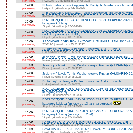
planowany
PAWŁOWICE [aktualizacja:24-06-2026]
19-09
III Mistrzostwa Polski Księgowych i Biegłych Rewidentów - turniej d
planowany
Białystok [aktualizacja:04-08-2026]
19-09
III Indywidualne Mistrzostwa Polski Księgowych i Biegłych Rewid
planowany
Białystok [aktualizacja:04-08-2026]
ROZPOCZĘCIE ROKU SZKOLNEGO 2026 ZE SŁUPSKĄ AKADEMIĄ 
19-09
kategorię kobiecą
planowany
Słupsk [aktualizacja:02-06-2026]
ROZPOCZĘCIE ROKU SZKOLNEGO 2026 ZE SŁUPSKĄ AKADEMIĄ
19-09
na I i k (zgłoszony do FIDE)
planowany
Słupsk [aktualizacja:03-07-2026]
19-09
SZACHOWE PORY ROKU W ŻYWCU - TURNIEJ LETNI 2026 dla dzie
planowany
ŻYWIEC [aktualizacja:25-07-2026]
19-09
IV Turniej Szachowy o Puchar Burmistrza Dukli - Turniej C
planowany
Dukla [aktualizacja:02-06-2026]
19-09
Jesienny Pilawski Turniej Weekendowy o Puchar �HUSARII� 2026
planowany
Pilawa [aktualizacja:22-06-2026]
19-09
Jesienny Pilawski Turniej Weekendowy o Puchar �HUSARII� 2026
planowany
Pilawa [aktualizacja:22-06-2026]
19-09
Jesienny Pilawski Turniej Weekendowy o Puchar �HUSARII� 2026
planowany
Pilawa [aktualizacja:28-05-2026]
19-09
IV Turniej Szachowy o Puchar Burmistrza Dukli - Turniej A
planowany
Dukla [aktualizacja:02-06-2026]
ROZPOCZĘCIE ROKU SZKOLNEGO 2026 ZE SŁUPSKĄ AKADEMI
19-09
kategorię kobiecą
planowany
Słupsk [aktualizacja:02-06-2026]
ROZPOCZĘCIE ROKU SZKOLNEGO 2026 ZE SŁUPSKĄ AKADEMI
19-09
kategorię kobiecą (juniorzy od 13 lat oraz seniorzy)
planowany
Słupsk [aktualizacja:05-08-2026]
ROZPOCZĘCIE ROKU SZKOLNEGO 2025 ZE SŁUPSKĄ AKADEMI
19-09
kategorię kobiecą (juniorzy do 12 lat)
planowany
Słupsk [aktualizacja:02-06-2026]
19-09
PAWŁOWICKI OTWARTY TURNIEJ dla DZIECI do LAT 13 o III II i I
planowany
PAWŁOWICE [aktualizacja:24-06-2026]
19-09
PAWŁOWICKI KLASYFIKACYJNY OTWARTY TURNIEJ NA II KATEG
planowany
PAWŁOWICE [aktualizacja:24-06-2026]