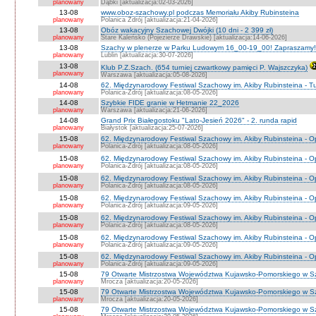
planowany
Dąbki [aktualizacja:02-03-2026]
13-08
www.oboz-szachowy.pl podczas Memoriału Akiby Rubinsteina
planowany
Polanica Zdrój [aktualizacja:21-04-2026]
13-08
Obóz wakacyjny Szachowej Dwójki (10 dni - 2 399 zł)
planowany
Stare Kaleńsko (Pojezierze Drawskie) [aktualizacja:14-06-2026]
13-08
Szachy w plenerze w Parku Ludowym 16_00-19_00! Zapraszamy!
planowany
Lublin [aktualizacja:30-07-2026]
13-08
Klub P.Z.Szach. (654 turniej czwartkowy pamięci P. Wajszczyka)
planowany
Warszawa [aktualizacja:05-08-2026]
14-08
62. Międzynarodowy Festiwal Szachowy im. Akiby Rubinsteina - Tu
planowany
Polanica-Zdrój [aktualizacja:08-05-2026]
14-08
Szybkie FIDE granie w Hetmanie 22_2026
planowany
Warszawa [aktualizacja:21-06-2026]
14-08
Grand Prix Białegostoku "Lato-Jesień 2026" - 2. runda rapid
planowany
Białystok [aktualizacja:25-07-2026]
15-08
62. Międzynarodowy Festiwal Szachowy im. Akiby Rubinsteina - O
planowany
Polanica-Zdrój [aktualizacja:08-05-2026]
15-08
62. Międzynarodowy Festiwal Szachowy im. Akiby Rubinsteina - 
planowany
Polanica-Zdrój [aktualizacja:08-05-2026]
15-08
62. Międzynarodowy Festiwal Szachowy im. Akiby Rubinsteina - O
planowany
Polanica-Zdrój [aktualizacja:08-05-2026]
15-08
62. Międzynarodowy Festiwal Szachowy im. Akiby Rubinsteina - O
planowany
Polanica-Zdrój [aktualizacja:09-05-2026]
15-08
62. Międzynarodowy Festiwal Szachowy im. Akiby Rubinsteina - O
planowany
Polanica-Zdrój [aktualizacja:08-05-2026]
15-08
62. Międzynarodowy Festiwal Szachowy im. Akiby Rubinsteina - 
planowany
Polanica-Zdrój [aktualizacja:09-05-2026]
15-08
62. Międzynarodowy Festiwal Szachowy im. Akiby Rubinsteina - 
planowany
Polanica-Zdrój [aktualizacja:09-05-2026]
15-08
79 Otwarte Mistrzostwa Województwa Kujawsko-Pomorskiego w S
planowany
Mrocza [aktualizacja:20-05-2026]
15-08
79 Otwarte Mistrzostwa Województwa Kujawsko-Pomorskiego w 
planowany
Mrocza [aktualizacja:20-05-2026]
15-08
79 Otwarte Mistrzostwa Województwa Kujawsko-Pomorskiego w Sz