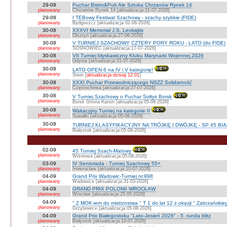
29-08
Puchar Bistro&Pub Ale Sztuka Chrzanów Rynek 14
planowany
Chrzanów Rynek 14 [aktualizacja:31-07-2026]
29-08
I TEBowy Festiwal Szachowy - szachy szybkie (FIDE)
planowany
Bydgoszcz [aktualizacja:02-08-2026]
30-08
XXXVI Memoriał J.S. Leokajtis
planowany
Olsztyn [aktualizacja:27-06-2026]
30-08
V TURNIEJ SZACHOWY CZTERY PORY ROKU - LATO (do FIDE)
planowany
SOSNOWIEC [aktualizacja:17-07-2026]
30-08
VII Turniej błyskawiczny Klubu Marynarki Wojennej 2026
planowany
Gdynia [aktualizacja:31-07-2026]
30-08
LATO OPEN 6 na IV i V kategorię!
planowany
Śrem [
aktualizacja:dzisiaj 12:01
]
30-08
XXXI Puchar Przewodniczącego NSZZ Solidarność
planowany
Częstochowa [aktualizacja:27-07-2026]
30-08
V Turniej Szachowy o Puchar Sołtys Borsk
planowany
Borsk Gmina Karsin [aktualizacja:05-08-2026]
30-08
Wakacyjny Turniej na kategorie II
planowany
Suwałki [aktualizacja:05-08-2026]
30-08
TURNIEJ KLASYFIKACYJNY NA TRÓJKĘ I DWÓJKĘ - SP 45 BI
planowany
Białystok [aktualizacja:05-08-2026]
02-09
45 Turniej Szach-Matowy
planowany
Wiśniowa [aktualizacja:05-08-2026]
03-09
IV Senioriada - Turniej Szachowy 55+
planowany
Inowrocław [aktualizacja:10-07-2026]
04-09
Grand Prix Wadowic-Turniej nr.998
planowany
Wadowice [aktualizacja:31-03-2026]
04-09
GRAND PRIX POLONII WROCŁAW
planowany
Wrocław [aktualizacja:25-05-2026]
04-09
" Z MOK-iem do mistrzostwa " T 1 do lat 12 z okazji " Zabrzańskie
planowany
Grzybowice [aktualizacja:05-08-2026]
04-09
Grand Prix Białegostoku "Lato-Jesień 2026" - 5. runda blitz
planowany
Białystok [aktualizacja:10-07-2026]