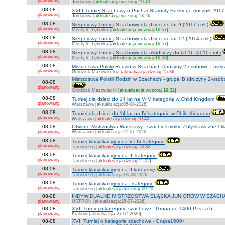
planowany
Jordanów [
aktualizacja:wczoraj 19:43
]
08-08
XVIII Turniej Szachowy o Puchar Starosty Suskiego (rocznik 2017 
planowany
Jordanów [
aktualizacja:wczoraj 13:26
]
08-08
Sierpniowy Turniej Szachowy dla dzieci do lat 9 (2017 i mł.)
planowany
Mosty k. Lęborka [
aktualizacja:wczoraj 16:57
]
08-08
Sierpniowy Turniej Szachowy dla dzieci do lat 12 (2014 i mł.)
planowany
Mosty k. Lęborka [
aktualizacja:wczoraj 16:57
]
08-08
Sierpniowy Turniej Szachowy dla młodzieży do lat 16 (2010 i mł.)
planowany
Mosty k. Lęborka [
aktualizacja:wczoraj 16:58
]
08-08
Mistrzostwa Polski Rodzin w Szachach (drużyny 2-osobowe I miejs
planowany
Grodzisk Mazowieckiz [
aktualizacja:dzisiaj 15:36
]
Mistrzostwa Polski Rodzin w Szachach - grupa B (drużyny 2-osobo
08-08
planowany
Grodzisk Mazowiecki [
aktualizacja:wczoraj 19:32
]
08-08
Turniej dla dzieci do 14 lat na V-IV kategorię w Child Kingdom
planowany
Warszawa [aktualizacja:05-08-2026]
08-08
Turniej dla dzieci do 14 lat na IV kategorię w Child Kingdom
planowany
Warszawa [
aktualizacja:dzisiaj 10:40
]
08-08
Otwarte Mistrzostwa Warszawy - szachy szybkie / błyskawiczne / k
planowany
Warszawa [aktualizacja:27-07-2026]
08-08
Turniej klasyfikacyjny na V i IV kategorię
planowany
Tarnobrzeg [
aktualizacja:dzisiaj 13:32
]
08-08
Turniej klasyfikacyjny na III kategorię
planowany
Tarnobrzeg [
aktualizacja:dzisiaj 11:02
]
08-08
Turniej klasyfikacyjny na II kategorię
planowany
Tarnobrzeg [aktualizacja:05-08-2026]
08-08
Turniej klasyfikaxyjny na I kategorię
planowany
Tarnobrzeg [
aktualizacja:wczoraj 09:20
]
08-08
INDYWIDUALNE MISTRZOSTWA ŚLĄSKA JUNIORÓW W SZACHAC
planowany
USTROŃ [aktualizacja:25-07-2026]
08-08
XVII Turniej o kategorie szachowe - Grupa do 1400 Pzszach
planowany
Kraków [aktualizacja:27-07-2026]
08-08
XVII Turniej o kategorie szachowe - Grupa1600+