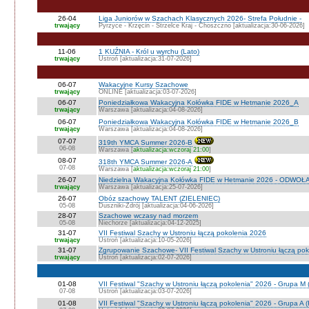
26-04
Liga Juniorów w Szachach Klasycznych 2026- Strefa Południe -
trwający
Pyrzyce - Krzęcin - Strzelce Kraj - Choszczno [aktualizacja:30-06-2026]
11-06
1 KUŹNIA - Król u wyrchu (Lato)
trwający
Ustroń [aktualizacja:31-07-2026]
06-07
Wakacyjne Kursy Szachowe
trwający
ONLINE [aktualizacja:03-07-2026]
06-07
Poniedziałkowa Wakacyjna Kołówka FIDE w Hetmanie 2026_A
trwający
Warszawa [aktualizacja:04-08-2026]
06-07
Poniedziałkowa Wakacyjna Kołówka FIDE w Hetmanie 2026_B
trwający
Warszawa [aktualizacja:04-08-2026]
07-07
319th YMCA Summer 2026-B
06-08
Warszawa [
aktualizacja:wczoraj 21:00
]
08-07
318th YMCA Summer 2026-A
07-08
Warszawa [
aktualizacja:wczoraj 21:00
]
26-07
Niedzielna Wakacyjna Kołówka FIDE w Hetmanie 2026 - ODWOŁ
trwający
Warszawa [aktualizacja:25-07-2026]
26-07
Obóz szachowy TALENT (ZIELENIEC)
05-08
Duszniki-Zdrój [aktualizacja:04-06-2026]
28-07
Szachowe wczasy nad morzem
05-08
Niechorze [aktualizacja:04-12-2025]
31-07
VII Festiwal Szachy w Ustroniu łączą pokolenia 2026
trwający
Ustroń [aktualizacja:10-05-2026]
31-07
Zgrupowanie Szachowe- VII Festiwal Szachy w Ustroniu łączą po
trwający
Ustroń [aktualizacja:02-07-2026]
01-08
VII Festiwal "Szachy w Ustroniu łączą pokolenia" 2026 - Grupa M
07-08
Ustroń [aktualizacja:03-07-2026]
01-08
VII Festiwal "Szachy w Ustroniu łączą pokolenia" 2026 - Grupa A