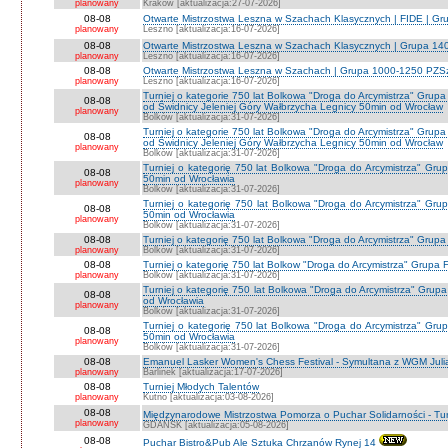
planowany
Kraków [aktualizacja:27-07-2026]
08-08
Otwarte Mistrzostwa Leszna w Szachach Klasycznych | FIDE | G
planowany
Leszno [aktualizacja:16-07-2026]
08-08
Otwarte Mistrzostwa Leszna w Szachach Klasycznych | Grupa 1
planowany
Leszno [aktualizacja:16-07-2026]
08-08
Otwarte Mistrzostwa Leszna w Szachach | Grupa 1000-1250 PZS
planowany
Leszno [aktualizacja:16-07-2026]
Turniej o kategorie 750 lat Bolkowa "Droga do Arcymistrza" G
08-08
od Świdnicy Jeleniej Góry Wałbrzycha Legnicy 50min od Wrocław
planowany
Bolków [aktualizacja:31-07-2026]
Turniej o kategorie 750 lat Bolkowa "Droga do Arcymistrza" G
08-08
od Świdnicy Jeleniej Góry Wałbrzycha Legnicy 50min od Wrocław
planowany
Bolków [aktualizacja:31-07-2026]
Turniej o kategorię 750 lat Bolkowa "Droga do Arcymistrza" Gr
08-08
50min od Wrocławia
planowany
Bolków [aktualizacja:31-07-2026]
Turniej o kategorię 750 lat Bolkowa "Droga do Arcymistrza" Gr
08-08
50min od Wrocławia
planowany
Bolków [aktualizacja:31-07-2026]
08-08
Turniej o kategorię 750 lat Bolkowa "Droga do Arcymistrza" Grup
planowany
Bolków [aktualizacja:31-07-2026]
08-08
Turniej o kategorię 750 lat Bolkow "Droga do Arcymistrza" Grupa F
planowany
Bolków [aktualizacja:31-07-2026]
Turniej o kategorię 750 lat Bolkowa "Droga do Arcymistrza" Gru
08-08
od Wrocławia
planowany
Bolków [aktualizacja:31-07-2026]
Turniej o kategorię 750 lat Bolkowa "Droga do Arcymistrza" Gr
08-08
50min od Wrocławia
planowany
Bolków [aktualizacja:31-07-2026]
08-08
Emanuel Lasker Women's Chess Festival - Symultana z WGM Julią
planowany
Barlinek [aktualizacja:17-07-2026]
08-08
Turniej Młodych Talentów
planowany
Kutno [aktualizacja:03-08-2026]
08-08
Międzynarodowe Mistrzostwa Pomorza o Puchar Solidarności - Tur
planowany
GDAŃSK [aktualizacja:05-08-2026]
08-08
Puchar Bistro&Pub Ale Sztuka Chrzanów Rynej 14