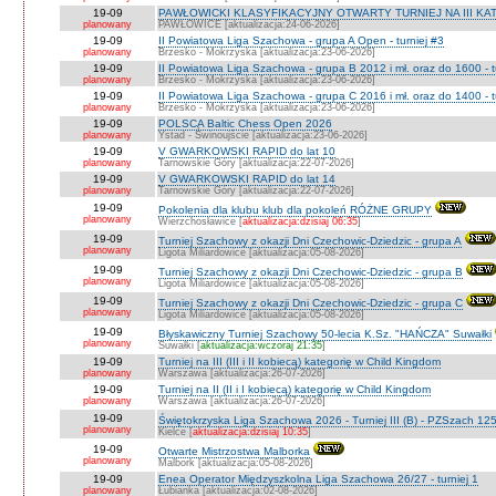
19-09
PAWŁOWICKI KLASYFIKACYJNY OTWARTY TURNIEJ NA III KATEG
planowany
PAWŁOWICE [aktualizacja:24-06-2026]
19-09
II Powiatowa Liga Szachowa - grupa A Open - turniej #3
planowany
Brzesko - Mokrzyska [aktualizacja:23-06-2026]
19-09
II Powiatowa Liga Szachowa - grupa B 2012 i mł. oraz do 1600 - t
planowany
Brzesko - Mokrzyska [aktualizacja:23-06-2026]
19-09
II Powiatowa Liga Szachowa - grupa C 2016 i mł. oraz do 1400 - t
planowany
Brzesko - Mokrzyska [aktualizacja:23-06-2026]
19-09
POLSCA Baltic Chess Open 2026
planowany
Ystad - Świnoujście [aktualizacja:23-06-2026]
19-09
V GWARKOWSKI RAPID do lat 10
planowany
Tarnowskie Góry [aktualizacja:22-07-2026]
19-09
V GWARKOWSKI RAPID do lat 14
planowany
Tarnowskie Góry [aktualizacja:22-07-2026]
19-09
Pokolenia dla klubu klub dla pokoleń RÓŻNE GRUPY
planowany
Wierzchosławice [
aktualizacja:dzisiaj 06:35
]
19-09
Turniej Szachowy z okazji Dni Czechowic-Dziedzic - grupa A
planowany
Ligota Miliardowice [aktualizacja:05-08-2026]
19-09
Turniej Szachowy z okazji Dni Czechowic-Dziedzic - grupa B
planowany
Ligota Miliardowice [aktualizacja:05-08-2026]
19-09
Turniej Szachowy z okazji Dni Czechowic-Dziedzic - grupa C
planowany
Ligota Miliardowice [aktualizacja:05-08-2026]
19-09
Błyskawiczny Turniej Szachowy 50-lecia K.Sz. "HAŃCZA" Suwałki
planowany
Suwałki [
aktualizacja:wczoraj 21:35
]
19-09
Turniej na III (III i II kobiecą) kategorię w Child Kingdom
planowany
Warszawa [aktualizacja:26-07-2026]
19-09
Turniej na II (II i I kobiecą) kategorię w Child Kingdom
planowany
Warszawa [aktualizacja:26-07-2026]
19-09
Świętokrzyska Liga Szachowa 2026 - Turniej III (B) - PZSzach 1
planowany
Kielce [
aktualizacja:dzisiaj 10:35
]
19-09
Otwarte Mistrzostwa Malborka
planowany
Malbork [aktualizacja:05-08-2026]
19-09
Enea Operator Międzyszkolna Liga Szachowa 26/27 - turniej 1
planowany
Łubianka [aktualizacja:02-08-2026]