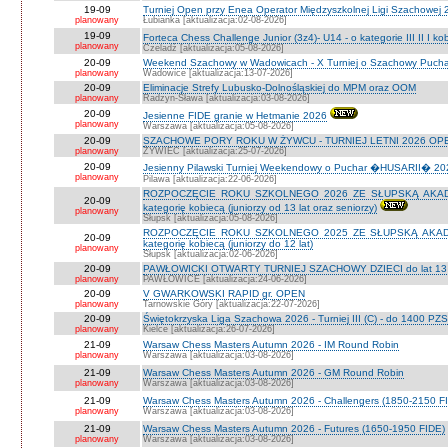
19-09
Turniej Open przy Enea Operator Międzyszkolnej Ligi Szachowej 26
planowany
Łubianka [aktualizacja:02-08-2026]
19-09
Forteca Chess Challenge Junior (3z4)- U14 - o kategorie III II I k
planowany
Czeladź [aktualizacja:05-08-2026]
20-09
Weekend Szachowy w Wadowicach - X Turniej o Szachowy Puchar B
planowany
Wadowice [aktualizacja:13-07-2026]
20-09
Eliminacje Strefy Lubusko-Dolnośląskiej do MPM oraz OOM
planowany
Radzyn-Sława [aktualizacja:03-08-2026]
20-09
Jesienne FIDE granie w Hetmanie 2026
planowany
Warszawa [aktualizacja:05-08-2026]
20-09
SZACHOWE PORY ROKU W ŻYWCU - TURNIEJ LETNI 2026 OPEN
planowany
ŻYWIEC [aktualizacja:25-07-2026]
20-09
Jesienny Pilawski Turniej Weekendowy o Puchar �HUSARII� 2026
planowany
Pilawa [aktualizacja:22-06-2026]
ROZPOCZĘCIE ROKU SZKOLNEGO 2026 ZE SŁUPSKĄ AKADEMI
20-09
kategorię kobiecą (juniorzy od 13 lat oraz seniorzy)
planowany
Słupsk [aktualizacja:05-08-2026]
ROZPOCZĘCIE ROKU SZKOLNEGO 2025 ZE SŁUPSKĄ AKADEMI
20-09
kategorię kobiecą (juniorzy do 12 lat)
planowany
Słupsk [aktualizacja:02-06-2026]
20-09
PAWŁOWICKI OTWARTY TURNIEJ SZACHOWY DZIECI do lat 13 o ka
planowany
PAWŁOWICE [aktualizacja:24-06-2026]
20-09
V GWARKOWSKI RAPID gr. OPEN
planowany
Tarnowskie Góry [aktualizacja:22-07-2026]
20-09
Świętokrzyska Liga Szachowa 2026 - Turniej III (C) - do 1400 PZ
planowany
Kielce [aktualizacja:26-07-2026]
21-09
Warsaw Chess Masters Autumn 2026 - IM Round Robin
planowany
Warszawa [aktualizacja:03-08-2026]
21-09
Warsaw Chess Masters Autumn 2026 - GM Round Robin
planowany
Warszawa [aktualizacja:03-08-2026]
21-09
Warsaw Chess Masters Autumn 2026 - Challengers (1850-2150 F
planowany
Warszawa [aktualizacja:03-08-2026]
21-09
Warsaw Chess Masters Autumn 2026 - Futures (1650-1950 FIDE)
planowany
Warszawa [aktualizacja:03-08-2026]