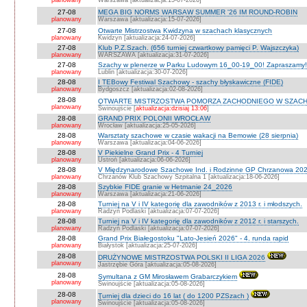
planowany
Warszawa [aktualizacja:15-07-2026]
27-08
MEGA BIG NORMS WARSAW SUMMER '26 IM ROUND-ROBIN
planowany
Warszawa [aktualizacja:15-07-2026]
27-08
Otwarte Mistrzostwa Kwidzyna w szachach klasycznych
planowany
Kwidzyn [aktualizacja:24-07-2026]
27-08
Klub P.Z.Szach. (656 turniej czwartkowy pamięci P. Wajszczyka)
planowany
WARSZAWA [aktualizacja:31-07-2026]
27-08
Szachy w plenerze w Parku Ludowym 16_00-19_00! Zapraszamy!
planowany
Lublin [aktualizacja:30-07-2026]
28-08
I TEBowy Festiwal Szachowy - szachy błyskawiczne (FIDE)
planowany
Bydgoszcz [aktualizacja:02-08-2026]
28-08
OTWARTE MISTRZOSTWA POMORZA ZACHODNIEGO W SZACH
planowany
Świnoujście [
aktualizacja:dzisiaj 13:06
]
28-08
GRAND PRIX POLONII WROCŁAW
planowany
Wrocław [aktualizacja:25-05-2026]
28-08
Warsztaty szachowe w czasie wakacji na Bemowie (28 sierpnia)
planowany
Warszawa [aktualizacja:04-06-2026]
28-08
V Piekielne Grand Prix - 4 Turniej
planowany
Ustroń [aktualizacja:06-06-2026]
28-08
V Międzynarodowe Szachowe Ind. i Rodzinne GP Chrzanowa 202
planowany
Chrzanów Klub Szachowy Szpitalna 1 [aktualizacja:18-06-2026]
28-08
Szybkie FIDE granie w Hetmanie 24_2026
planowany
Warszawa [aktualizacja:21-06-2026]
28-08
Turniej na V i IV kategorię dla zawodników z 2013 r. i młodszych.
planowany
Radzyń Podlaski [aktualizacja:07-07-2026]
28-08
Turniej na V i IV kategorię dla zawodników z 2012 r. i starszych.
planowany
Radzyń Podlaski [aktualizacja:07-07-2026]
28-08
Grand Prix Białegostoku "Lato-Jesień 2026" - 4. runda rapid
planowany
Białystok [aktualizacja:25-07-2026]
28-08
DRUŻYNOWE MISTRZOSTWA POLSKI II LIGA 2026
planowany
Jastrzębie Góra [aktualizacja:05-08-2026]
28-08
Symultana z GM Mirosławem Grabarczykiem
planowany
Świnoujście [aktualizacja:05-08-2026]
28-08
Turniej dla dzieci do 16 lat ( do 1200 PZSzach )
planowany
Świnoujście [aktualizacja:05-08-2026]