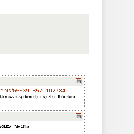
aments/6553918570102784
jak najszybszą informację do sędziego. Ilość miejsc
OMŻA - "do 15 lat