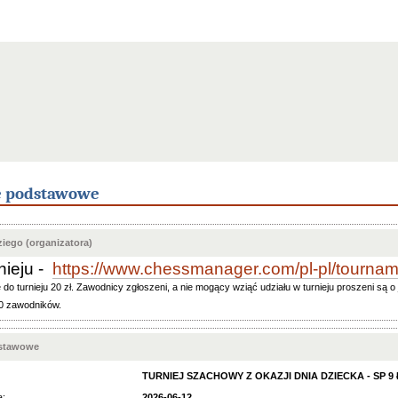
e podstawowe
iego (organizatora)
rnieju -
https://www.chessmanager.com/pl-pl/tourn
turnieju 20 zł. Zawodnicy zgłoszeni, a nie mogący wziąć udziału w turnieju proszeni są o 
0 zawodników.
dstawowe
TURNIEJ SZACHOWY Z OKAZJI DNIA DZIECKA - SP 9 Ł
a:
2026-06-12