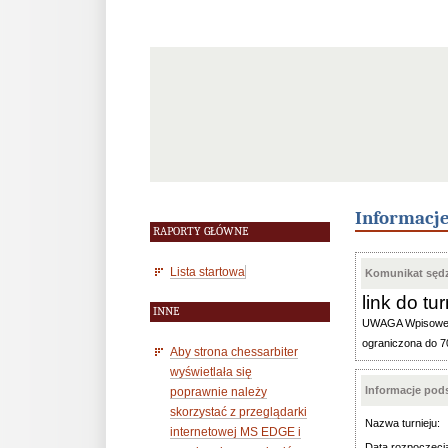
Informacj
RAPORTY GŁÓWNE
Lista startowa
Komunikat sędz
link do tu
INNE
UWAGA Wpisowe do 
ograniczona do 7
Aby strona chessarbiter
wyświetlała się
Informacje po
poprawnie należy
skorzystać z przeglądarki
Nazwa turnieju:
internetowej MS EDGE i
Data rozpoczęci