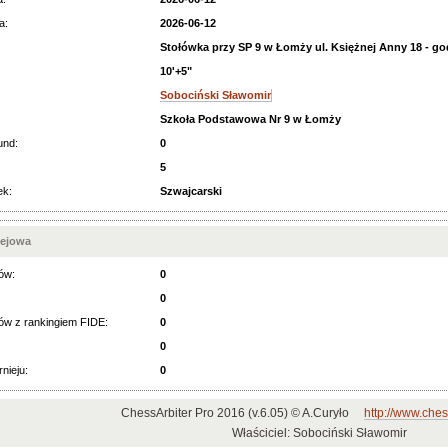
a:
2026-06-12
Stołówka przy SP 9 w Łomży ul. Księżnej Anny 18 - go
10'+5"
Sobociński Sławomir
Szkoła Podstawowa Nr 9 w Łomży
und:
0
5
ek:
Szwajcarski
iejowa
ów:
0
0
ów z rankingiem FIDE:
0
0
rnieju:
0
ChessArbiter Pro 2016 (v.6.05) © A.Curyło
http://www.ches
Właściciel: Sobociński Sławomir