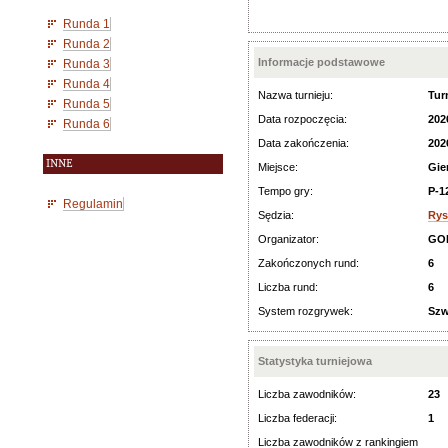
Runda 1
Runda 2
Informacje podstawowe
Runda 3
Runda 4
Nazwa turnieju:
Tur
Runda 5
Data rozpoczęcia:
202
Runda 6
Data zakończenia:
202
INNE
Miejsce:
Gie
Tempo gry:
P-1
Regulamin
Sędzia:
Rys
Organizator:
GOK
Zakończonych rund:
6
Liczba rund:
6
System rozgrywek:
Szw
Statystyka turniejowa
Liczba zawodników:
23
Liczba federacji:
1
Liczba zawodników z rankingiem