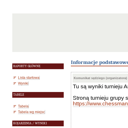
Informacje podstawow
RAPORTY GŁÓWNE
Lista startowa
Komunikat sędziego (organizatora)
Wyniki
Tu są wyniki turnieju 
TABELE
Stroną turnieju grupy 
https://www.chessma
Tabela
Tabela wg miejsc
KOJARZENIA / WYNIKI