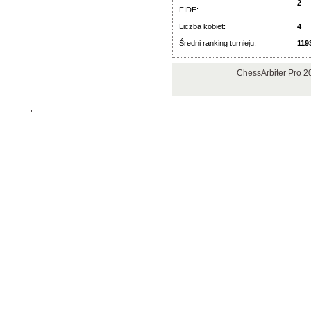
2
FIDE:
Liczba kobiet:
4
Średni ranking turnieju:
119
ChessArbiter Pro 2
'