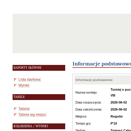
Informacje podstawow
RAPORTY GŁÓWNE
Lista startowa
Informacje podstawowe
Wyniki
Turniej o puc
Nazwa turnieju:
VIII
TABELE
Data rozpoczęcia:
2026-06-02
Tabela
Data zakończenia:
2026-06-02
Tabela wg miejsc
Miejsce:
Rogolin
Tempo gry:
P'10
KOJARZENIA / WYNIKI
Sędzia:
Tomasz Celu