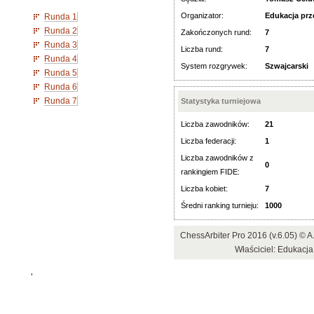
Organizator:
Edukacja prz
Runda 1
Runda 2
Zakończonych rund:
7
Runda 3
Liczba rund:
7
Runda 4
System rozgrywek:
Szwajcarski
Runda 5
Runda 6
Runda 7
Statystyka turniejowa
Liczba zawodników:
21
Liczba federacji:
1
Liczba zawodników z
0
rankingiem FIDE:
Liczba kobiet:
7
Średni ranking turnieju:
1000
ChessArbiter Pro 2016 (v.6.05) ©
Właściciel: Edukacj
'