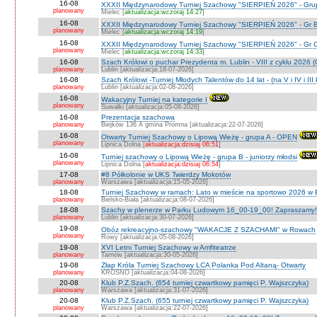
16-08
XXXII Międzynarodowy Turniej Szachowy "SIERPIEŃ 2026" - Grup
planowany
Mielec [
aktualizacja:wczoraj 14:27
]
16-08
XXXII Międzynarodowy Turniej Szachowy "SIERPIEŃ 2026" - Gr B
planowany
Mielec [
aktualizacja:wczoraj 14:19
]
16-08
XXXII Międzynarodowy Turniej Szachowy "SIERPIEŃ 2026" - Gr C J
planowany
Mielec [
aktualizacja:wczoraj 14:33
]
16-08
Szach Królowi o puchar Prezydenta m. Lublin - VIII z cyklu 2026
planowany
Lublin [aktualizacja:18-07-2026]
16-08
Szach Królowi -Turniej Młodych Talentów do 14 lat - (na V i IV i III
planowany
Lublin [aktualizacja:02-08-2026]
16-08
Wakacyjny Turniej na kategorie I
planowany
Suwałki [aktualizacja:05-08-2026]
16-08
Prezentacja szachowa
planowany
Biejków 136 A gmina Promna [aktualizacja:22-07-2026]
16-08
Otwarty Turniej Szachowy o Lipową Wieżę - grupa A - OPEN
planowany
Lipnica Dolna [
aktualizacja:dzisiaj 06:51
]
16-08
Turniej szachowy o Lipową Wieżę - grupa B - juniorzy młodsi
planowany
Lipnica Dolna [
aktualizacja:dzisiaj 06:54
]
17-08
#8 Półkolonie w UKS Twierdzy Mokotów
planowany
Warszawa [aktualizacja:15-05-2026]
18-08
Turniej Szachowy w ramach: Lato w mieście na sportowo 2026 w Bie
planowany
Bielsko-Biała [aktualizacja:08-07-2026]
18-08
Szachy w plenerze w Parku Ludowym 16_00-19_00! Zapraszamy!
planowany
Lublin [aktualizacja:30-07-2026]
19-08
Obóz rekreacyjno-szachowy "WAKACJE Z SZACHAMI" w Rowach
planowany
Rowy [aktualizacja:05-08-2026]
19-08
XVI Letni Turniej Szachowy w Amfiteatrze
planowany
Tarnów [aktualizacja:30-05-2026]
19-08
Złap Króla Turniej Szachowy LCA Polanka Pod Altaną- Otwarty
planowany
KROSNO [aktualizacja:04-08-2026]
20-08
Klub P.Z.Szach. (654 turniej czwartkowy pamięci P. Wajszczyka)
planowany
Warszawa [aktualizacja:31-07-2026]
20-08
Klub P.Z.Szach. (655 turniej czwartkowy pamięci P. Wajszczyka)
planowany
Warszawa [aktualizacja:22-07-2026]