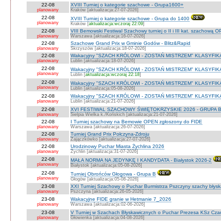
22-08
XVIII Turniej o kategorie szachowe - Grupa1600+
planowany
Kraków [aktualizacja:27-07-2026]
22-08
XVIII Turniej o kategorie szachowe - Grupa do 1400
planowany
Kraków [
aktualizacja:wczoraj 22:09
]
22-08
VIII Bemowski Festiwal Szachowy turniej o II i III kat. szachową 
planowany
Warszawa [aktualizacja:16-07-2026]
22-08
Szachowe Grand Prix w Gminie Godów - Blitz&Rapid
planowany
Skrzyszów [aktualizacja:18-07-2026]
22-08
Wakacyjny "SZACH KRÓLOWI - ZOSTAŃ MISTRZEM" KLASYFIK
planowany
Lublin [aktualizacja:18-07-2026]
22-08
Wakacyjny "SZACH KRÓLOWI - ZOSTAŃ MISTRZEM" KLASYFIK
planowany
Lublin [
aktualizacja:wczoraj 22:18
]
22-08
Wakacyjny "SZACH KRÓLOWI - ZOSTAŃ MISTRZEM" KLASYFI
planowany
Lublin [aktualizacja:05-08-2026]
22-08
Wakacyjny "SZACH KRÓLOWI - ZOSTAŃ MISTRZEM" KLASYFIKA
planowany
Lublin [aktualizacja:21-07-2026]
22-08
XVI FESTIWAL SZACHOWY ŚWIĘTOKRZYSKIE 2026 - GRUPA 
planowany
Sielpia Wielka k./Końskich [aktualizacja:21-07-2026]
22-08
I Turniej szachowy na Bemowie OPEN zgłoszony do FIDE
planowany
Warszawa [aktualizacja:26-07-2026]
22-08
Turniej Grand Prix Połczyna-Zdroju
planowany
Zajączkówko [aktualizacja:27-07-2026]
22-08
Urodzinowy Puchar Miasta Żychlina 2026
planowany
Żychlin [aktualizacja:31-07-2026]
22-08
MAŁA NORMA NA JEDYNKĘ I KANDYDATA - Białystok 2026-2
planowany
Białystok [aktualizacja:05-08-2026]
22-08
Turniej Obrońców Głogowa - Grupa B
planowany
Głogów [aktualizacja:05-08-2026]
23-08
XXI Turniej Szachowy o Puchar Burmistrza Pszczyny szachy błys
planowany
Pszczyna [aktualizacja:26-05-2026]
23-08
Wakacyjne FIDE granie w Hetmanie 7_2026
planowany
Warszawa [aktualizacja:02-06-2026]
23-08
V Turniej w Szachach Błyskawicznych o Puchar Prezesa KSz Cza
planowany
Głowienka [aktualizacja:04-08-2026]