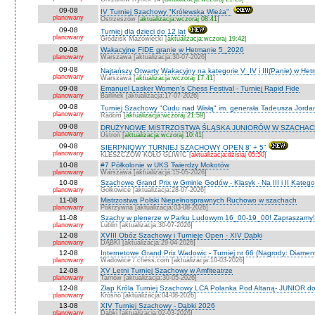
09-08
IV Turniej Szachowy "Królewska Wieża"
planowany
Ostrzeszów [
aktualizacja:wczoraj 08:41
]
09-08
Turniej dla dzieci do 12 lat
planowany
Grodzisk Mazowiecki [
aktualizacja:wczoraj 19:42
]
09-08
Wakacyjne FIDE granie w Hetmanie 5_2026
planowany
Warszawa [aktualizacja:30-07-2026]
09-08
Najtańszy Otwarty Wakacyjny na kategorie V_IV i III(Panie) w He
planowany
Warszawa [
aktualizacja:wczoraj 17:41
]
09-08
Emanuel Lasker Women's Chess Festival - Turniej Rapid Fide
planowany
Barlinek [aktualizacja:17-07-2026]
09-08
Turniej Szachowy "Cudu nad Wisłą" im. generała Tadeusza Jord
planowany
Radom [
aktualizacja:wczoraj 21:59
]
09-08
DRUŻYNOWE MISTRZOSTWA ŚLĄSKA JUNIORÓW W SZACHACH S
planowany
Ustroń [
aktualizacja:wczoraj 10:41
]
09-08
SIERPNIOWY TURNIEJ SZACHOWY OPEN 8' + 5"
planowany
KLESZCZÓW KOŁO GLIWIC [
aktualizacja:dzisiaj 05:50
]
10-08
#7 Półkolonie w UKS Twierdzy Mokotów
planowany
Warszawa [aktualizacja:15-05-2026]
10-08
Szachowe Grand Prix w Gminie Godów - Klasyk - Na III i II Katego
planowany
Gołkowice [aktualizacja:28-07-2026]
11-08
Mistrzostwa Polski Niepełnosprawnych Ruchowo w szachach
planowany
Pokrzywna [aktualizacja:03-08-2026]
11-08
Szachy w plenerze w Parku Ludowym 16_00-19_00! Zapraszamy!
planowany
Lublin [aktualizacja:30-07-2026]
12-08
XVIII Obóz Szachowy i Turnieje Open - XIV Dąbki
planowany
DĄBKI [aktualizacja:29-04-2026]
12-08
Internetowe Grand Prix Wadowic - Turniej nr 66 (Nagrody: Diamen
planowany
Wadowice / chess.com [aktualizacja:10-03-2026]
12-08
XV Letni Turniej Szachowy w Amfiteatrze
planowany
Tarnów [aktualizacja:30-05-2026]
12-08
Złap Króla Turniej Szachowy LCA Polanka Pod Altaną- JUNIOR do 
planowany
Krosno [aktualizacja:04-08-2026]
13-08
XIV Turniej Szachowy - Dąbki 2026
planowany
Dąbki [aktualizacja:02-03-2026]