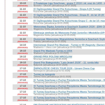
10-10
II Powiatowa Liga Szachowa - grupa C 2016 i mł. oraz do 1400 - t
planowany
Brzesko - Okocim [aktualizacja:24-07-2026]
11-10
IV Ogólnopolskie Grand Prix Kożuchowa - Grupa A (III Turniej)
planowany
Kożuchów [aktualizacja:18-01-2026]
11-10
IV Ogólnopolskie Grand Prix Kożuchowa - Grupa B - do lat 18 (III 
planowany
Kożuchów [aktualizacja:18-01-2026]
11-10
IV Ogólnopolskie Grand Prix Kożuchowa Grupa C - do lat 10; max 
planowany
Kożuchów [aktualizacja:18-01-2026]
11-10
Mistrzostwa Śląska Juniorów w Szachach Szybkich 2026 - (D06 
planowany
Węgierska Górka [aktualizacja:03-05-2026]
11-10
Eliminacje strefowe do Mistrzostw Polski Juniorów i Młodzików (O
planowany
Węgierska Górka [aktualizacja:02-05-2026]
11-10
Drużynowe Mistrzostwa Województwa Seniorów w Szachach Szyb
planowany
Prabuty [aktualizacja:31-07-2026]
14-10
Internetowe Grand Prix Wadowic - Turniej nr 68 (Nagrody: Diamen
planowany
Wadowice / chess.com [aktualizacja:10-03-2026]
16-10
Grand Prix Wadowic-Turniej nr.1004
planowany
Wadowice [aktualizacja:31-03-2026]
16-10
GRAND PRIX POLONII WROCŁAW
planowany
Wrocław [aktualizacja:25-05-2026]
16-10
Grand Prix Białegostoku "Lato-Jesień 2026" - 11. runda blitz
planowany
Białystok [aktualizacja:18-07-2026]
17-10
ŚWINOUJŚCIE CHESS TOUR 2026 - Uznam Chess Cup
planowany
Świnoujście [aktualizacja:01-01-2026]
17-10
Turniej na kategorie
planowany
Zielona Góra [aktualizacja:18-01-2026]
17-10
IX Turniej Szachowy o Puchar Prezydenta Miasta Tarnobrzega - G
planowany
Tarnobrzeg [aktualizacja:20-03-2026]
17-10
IX Turniej Szachowy o Puchar Prezydenta Miasta Tarnobrzega Gr
planowany
Tarnobrzeg [aktualizacja:20-03-2026]
17-10
IX Turniej Szachowy o Puchar Prezydenta Miasta Tarnobrzega Gr
planowany
Tarnobrzeg [aktualizacja:20-03-2026]
17-10
IX Turniej Szachowy o Puchar Prezydenta Miasta Tarnobrzega Gr 
planowany
Tarnobrzeg [aktualizacja:20-03-2026]
17-10
DRUŻYNOWE MISTRZOSTWA WOJEWÓDZTWA PODLASKIEGO 