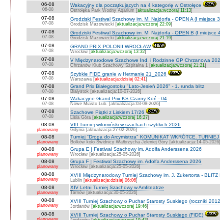
06-08
Wakacyjny dla początkujących na 4 kategorię w Ostrołęce
06-08
Ostrołęka Park Wodny Aqarium [
aktualizacja:wczoraj 11:13
]
07-08
Grodziski Festiwal Szachowy im. M. Najdorfa - OPEN A (I miejsce 
07-08
Grodzisk Mazowiecki [
aktualizacja:wczoraj 22:09
]
07-08
Grodziski Festiwal Szachowy im. M. Najdorfa - OPEN B (I miejsce 
07-08
Grodzisk Mazowiecki [
aktualizacja:wczoraj 21:19
]
07-08
GRAND PRIX POLONII WROCŁAW
07-08
Wrocław [
aktualizacja:wczoraj 13:32
]
07-08
V Międzynarodowe Szachowe Ind. i Rodzinne GP Chrzanowa 202
07-08
Chrzanów Klub Szachowy Szpitalna 1 [
aktualizacja:wczoraj 21:21
]
07-08
Szybkie FIDE granie w Hetmanie 21_2026
07-08
Warszawa [
aktualizacja:dzisiaj 02:41
]
07-08
Grand Prix Białegostoku "Lato-Jesień 2026" - 1. runda blitz
07-08
Białystok [aktualizacja:10-07-2026]
07-08
Wakacyjne Grand Prix KS Czarny Koń - 04
07-08
Nowe Miasto Lub. [aktualizacja:03-08-2026]
07-08
Szachowe Piątki z Liskiem 17/26
07-08
Lisia Góra [
aktualizacja:wczoraj 16:27
]
08-08
VIII Turniej witomiński w szachach szybkich 2026
planowany
Gdynia [aktualizacja:27-02-2026]
08-08
Turniej "Droga do Arcymistrza" KOMUNIKAT WKRÓTCE. TURNIEJ O V
planowany
Bolków koło Świdnicy Wałbrzycha Jeleniej Góry [aktualizacja:14-05-2026
08-08
Grupa E | Festiwal Szachowy im. Adolfa Anderssena 2026
planowany
Wrocław [aktualizacja:25-05-2026]
08-08
Grupa F | Festiwal Szachowy im. Adolfa Anderssena 2026
planowany
Wrocław [aktualizacja:25-05-2026]
08-08
XVIII Międzynarodowy Turniej Szachowy im. J. Zukertorta - BLITZ
planowany
Lublin [
aktualizacja:dzisiaj 06:06
]
08-08
XIV Letni Turniej Szachowy w Amfiteatrze
planowany
Tarnów [aktualizacja:30-05-2026]
08-08
XVIII Turniej Szachowy o Puchar Starosty Suskiego (roczniki 201
planowany
Jordanów [
aktualizacja:wczoraj 19:46
]
08-08
XVIII Turniej Szachowy o Puchar Starosty Suskiego (FIDE)
planowany