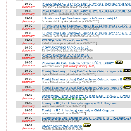
19-09
PAWŁOWICKI KLASYFIKACYJNY OTWARTY TURNIEJ NA II KATEG
planowany
PAWŁOWICE [aktualizacja:24-06-2026]
19-09
PAWŁOWICKI KLASYFIKACYJNY OTWARTY TURNIEJ NA III KATEG
planowany
PAWŁOWICE [aktualizacja:24-06-2026]
19-09
II Powiatowa Liga Szachowa - grupa A Open - turniej #3
planowany
Brzesko - Mokrzyska [aktualizacja:23-06-2026]
19-09
II Powiatowa Liga Szachowa - grupa B 2012 i mł. oraz do 1600 - t
planowany
Brzesko - Mokrzyska [aktualizacja:23-06-2026]
19-09
II Powiatowa Liga Szachowa - grupa C 2016 i mł. oraz do 1400 - t
planowany
Brzesko - Mokrzyska [aktualizacja:23-06-2026]
19-09
POLSCA Baltic Chess Open 2026
planowany
Ystad - Świnoujście [aktualizacja:23-06-2026]
19-09
V GWARKOWSKI RAPID do lat 10
planowany
Tarnowskie Góry [aktualizacja:22-07-2026]
19-09
V GWARKOWSKI RAPID do lat 14
planowany
Tarnowskie Góry [aktualizacja:22-07-2026]
19-09
Pokolenia dla klubu klub dla pokoleń RÓŻNE GRUPY
planowany
Wierzchosławice [
aktualizacja:dzisiaj 06:35
]
19-09
Turniej Szachowy z okazji Dni Czechowic-Dziedzic - grupa A
planowany
Ligota Miliardowice [aktualizacja:05-08-2026]
19-09
Turniej Szachowy z okazji Dni Czechowic-Dziedzic - grupa B
planowany
Ligota Miliardowice [aktualizacja:05-08-2026]
19-09
Turniej Szachowy z okazji Dni Czechowic-Dziedzic - grupa C
planowany
Ligota Miliardowice [aktualizacja:05-08-2026]
19-09
Błyskawiczny Turniej Szachowy 50-lecia K.Sz. "HAŃCZA" Suwałki
planowany
Suwałki [
aktualizacja:wczoraj 21:35
]
19-09
Turniej na III (III i II kobiecą) kategorię w Child Kingdom
planowany
Warszawa [aktualizacja:26-07-2026]
19-09
Turniej na II (II i I kobiecą) kategorię w Child Kingdom
planowany
Warszawa [aktualizacja:26-07-2026]
19-09
Świętokrzyska Liga Szachowa 2026 - Turniej III (B) - PZSzach 1
planowany
Kielce [aktualizacja:02-08-2026]
19-09
Otwarte Mistrzostwa Malborka
planowany
Malbork [aktualizacja:05-08-2026]