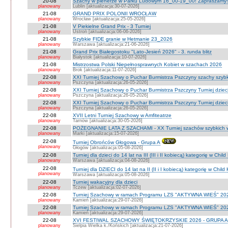
20-08
Szachy w plenerze w Parku Ludowym 16_00-19_00! Zapraszamy!
planowany
Lublin [aktualizacja:30-07-2026]
21-08
GRAND PRIX POLONII WROCŁAW
planowany
Wrocław [aktualizacja:25-05-2026]
21-08
V Piekielne Grand Prix - 3 Turniej
planowany
Ustroń [aktualizacja:06-06-2026]
21-08
Szybkie FIDE granie w Hetmanie 23_2026
planowany
Warszawa [aktualizacja:21-06-2026]
21-08
Grand Prix Białegostoku "Lato-Jesień 2026" - 3. runda blitz
planowany
Białystok [aktualizacja:10-07-2026]
21-08
Mistrzostwa Polski Niepełnosprawnych Kobiet w szachach 2026
planowany
Brok [aktualizacja:11-07-2026]
22-08
XXI Turniej Szachowy o Puchar Burmistrza Pszczyny szachy szyb
planowany
Pszczyna [aktualizacja:26-05-2026]
22-08
XXI Turniej Szachowy o Puchar Burmistrza Pszczyny Turniej dzieci
planowany
Pszczyna [aktualizacja:26-05-2026]
22-08
XXI Turniej Szachowy o Puchar Burmistrza Pszczyny Turniej dzieci
planowany
Pszczyna [aktualizacja:26-05-2026]
22-08
XVII Letni Turniej Szachowy w Amfiteatrze
planowany
Tarnów [aktualizacja:30-05-2026]
22-08
POŻEGNANIE LATA Z SZACHAMI - XX Turniej szachów szybkich 
planowany
Marki [aktualizacja:15-07-2026]
22-08
Turniej Obrońców Głogowa - Grupa A
planowany
Głogów [aktualizacja:05-08-2026]
22-08
Turniej dla dzieci do 14 lat na III (III i II kobiecą) kategorię w Chi
planowany
Warszawa [aktualizacja:04-08-2026]
22-08
Turniej dla DZIECI do 14 lat na II (II i I kobiecą) kategorię w Chil
planowany
Warszawa [aktualizacja:05-08-2026]
22-08
Turniej wakacyjny dla dzieci
planowany
Tczew [aktualizacja:02-07-2026]
22-08
Turniej Szachowy w ramach Programu LZS "AKTYWNA WIEŚ" 202
planowany
Kamień [aktualizacja:29-07-2026]
22-08
Turniej Szachowy w ramach Programu LZS "AKTYWNA WIEŚ" 202
planowany
Kamień [aktualizacja:29-07-2026]
22-08
XVI FESTIWAL SZACHOWY ŚWIĘTOKRZYSKIE 2026 - GRUPA A 
planowany
Sielpia Wielka k./Końskich [aktualizacja:21-07-2026]