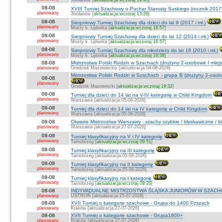
Jordanów [
aktualizacja:wczoraj 19:43
]
08-08
XVIII Turniej Szachowy o Puchar Starosty Suskiego (rocznik 2017 
planowany
Jordanów [
aktualizacja:wczoraj 13:26
]
08-08
Sierpniowy Turniej Szachowy dla dzieci do lat 9 (2017 i mł.)
planowany
Mosty k. Lęborka [
aktualizacja:wczoraj 16:57
]
08-08
Sierpniowy Turniej Szachowy dla dzieci do lat 12 (2014 i mł.)
planowany
Mosty k. Lęborka [
aktualizacja:wczoraj 16:57
]
08-08
Sierpniowy Turniej Szachowy dla młodzieży do lat 16 (2010 i mł.)
planowany
Mosty k. Lęborka [
aktualizacja:wczoraj 16:58
]
08-08
Mistrzostwa Polski Rodzin w Szachach (drużyny 2-osobowe I miejs
planowany
Grodzisk Mazowieckiz [aktualizacja:04-08-2026]
Mistrzostwa Polski Rodzin w Szachach - grupa B (drużyny 2-osobo
08-08
planowany
Grodzisk Mazowiecki [
aktualizacja:wczoraj 19:32
]
08-08
Turniej dla dzieci do 14 lat na V-IV kategorię w Child Kingdom
planowany
Warszawa [aktualizacja:05-08-2026]
08-08
Turniej dla dzieci do 14 lat na IV kategorię w Child Kingdom
planowany
Warszawa [aktualizacja:05-08-2026]
08-08
Otwarte Mistrzostwa Warszawy - szachy szybkie / błyskawiczne / k
planowany
Warszawa [aktualizacja:27-07-2026]
08-08
Turniej klasyfikacyjny na V i IV kategorię
planowany
Tarnobrzeg [
aktualizacja:wczoraj 09:51
]
08-08
Turniej klasyfikacyjny na III kategorię
planowany
Tarnobrzeg [aktualizacja:05-08-2026]
08-08
Turniej klasyfikacyjny na II kategorię
planowany
Tarnobrzeg [aktualizacja:05-08-2026]
08-08
Turniej klasyfikaxyjny na I kategorię
planowany
Tarnobrzeg [
aktualizacja:wczoraj 09:20
]
08-08
INDYWIDUALNE MISTRZOSTWA ŚLĄSKA JUNIORÓW W SZACHAC
planowany
USTROŃ [aktualizacja:25-07-2026]
08-08
XVII Turniej o kategorie szachowe - Grupa do 1400 Pzszach
planowany
Kraków [aktualizacja:27-07-2026]
08-08
XVII Turniej o kategorie szachowe - Grupa1600+
planowany
Kraków [aktualizacja:27-07-2026]