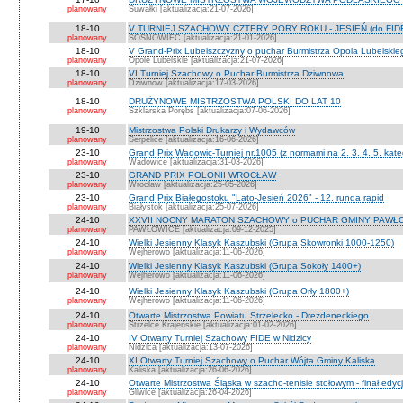
planowany
Suwałki [aktualizacja:21-07-2026]
18-10
V TURNIEJ SZACHOWY CZTERY PORY ROKU - JESIEŃ (do FID
planowany
SOSNOWIEC [aktualizacja:21-01-2026]
18-10
V Grand-Prix Lubelszczyzny o puchar Burmistrza Opola Lubelskie
planowany
Opole Lubelskie [aktualizacja:21-07-2026]
18-10
VI Turniej Szachowy o Puchar Burmistrza Dziwnowa
planowany
Dziwnów [aktualizacja:17-03-2026]
18-10
DRUŻYNOWE MISTRZOSTWA POLSKI DO LAT 10
planowany
Szklarska Porębs [aktualizacja:07-06-2026]
19-10
Mistrzostwa Polski Drukarzy i Wydawców
planowany
Serpelice [aktualizacja:16-06-2026]
23-10
Grand Prix Wadowic-Turniej nr.1005 (z normami na 2. 3. 4. 5. kate
planowany
Wadowice [aktualizacja:31-03-2026]
23-10
GRAND PRIX POLONII WROCŁAW
planowany
Wrocław [aktualizacja:25-05-2026]
23-10
Grand Prix Białegostoku "Lato-Jesień 2026" - 12. runda rapid
planowany
Białystok [aktualizacja:25-07-2026]
24-10
XXVII NOCNY MARATON SZACHOWY o PUCHAR GMINY PAWŁOW
planowany
PAWŁOWICE [aktualizacja:09-12-2025]
24-10
Wielki Jesienny Klasyk Kaszubski (Grupa Skowronki 1000-1250)
planowany
Wejherowo [aktualizacja:11-06-2026]
24-10
Wielki Jesienny Klasyk Kaszubski (Grupa Sokoły 1400+)
planowany
Wejherowo [aktualizacja:11-06-2026]
24-10
Wielki Jesienny Klasyk Kaszubski (Grupa Orły 1800+)
planowany
Wejherowo [aktualizacja:11-06-2026]
24-10
Otwarte Mistrzostwa Powiatu Strzelecko - Drezdeneckiego
planowany
Strzelce Krajeńskie [aktualizacja:01-02-2026]
24-10
IV Otwarty Turniej Szachowy FIDE w Nidzicy
planowany
Nidzica [aktualizacja:13-07-2026]
24-10
XI Otwarty Turniej Szachowy o Puchar Wójta Gminy Kaliska
planowany
Kaliska [aktualizacja:26-06-2026]
24-10
Otwarte Mistrzostwa Śląska w szacho-tenisie stołowym - finał edyc
planowany
Gliwice [aktualizacja:26-04-2026]