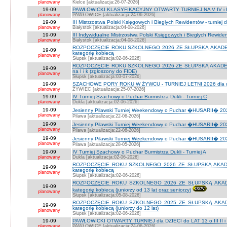
planowany
Kielce [aktualizacja:26-07-2026]
19-09
PAWŁOWICKI KLASYFIKACYJNY OTWARTY TURNIEJ NA V IV i I
planowany
PAWŁOWICE [aktualizacja:24-06-2026]
19-09
III Mistrzostwa Polski Księgowych i Biegłych Rewidentów - turniej d
planowany
Białystok [aktualizacja:04-08-2026]
19-09
III Indywidualne Mistrzostwa Polski Księgowych i Biegłych Rewid
planowany
Białystok [aktualizacja:04-08-2026]
ROZPOCZĘCIE ROKU SZKOLNEGO 2026 ZE SŁUPSKĄ AKADEMIĄ 
19-09
kategorię kobiecą
planowany
Słupsk [aktualizacja:02-06-2026]
ROZPOCZĘCIE ROKU SZKOLNEGO 2026 ZE SŁUPSKĄ AKADEMIĄ
19-09
na I i k (zgłoszony do FIDE)
planowany
Słupsk [aktualizacja:03-07-2026]
19-09
SZACHOWE PORY ROKU W ŻYWCU - TURNIEJ LETNI 2026 dla dzie
planowany
ŻYWIEC [aktualizacja:25-07-2026]
19-09
IV Turniej Szachowy o Puchar Burmistrza Dukli - Turniej C
planowany
Dukla [aktualizacja:02-06-2026]
19-09
Jesienny Pilawski Turniej Weekendowy o Puchar �HUSARII� 2026
planowany
Pilawa [aktualizacja:22-06-2026]
19-09
Jesienny Pilawski Turniej Weekendowy o Puchar �HUSARII� 2026
planowany
Pilawa [aktualizacja:22-06-2026]
19-09
Jesienny Pilawski Turniej Weekendowy o Puchar �HUSARII� 2026
planowany
Pilawa [aktualizacja:28-05-2026]
19-09
IV Turniej Szachowy o Puchar Burmistrza Dukli - Turniej A
planowany
Dukla [aktualizacja:02-06-2026]
ROZPOCZĘCIE ROKU SZKOLNEGO 2026 ZE SŁUPSKĄ AKADEMI
19-09
kategorię kobiecą
planowany
Słupsk [aktualizacja:02-06-2026]
ROZPOCZĘCIE ROKU SZKOLNEGO 2026 ZE SŁUPSKĄ AKADEMI
19-09
kategorię kobiecą (juniorzy od 13 lat oraz seniorzy)
planowany
Słupsk [aktualizacja:05-08-2026]
ROZPOCZĘCIE ROKU SZKOLNEGO 2025 ZE SŁUPSKĄ AKADEMI
19-09
kategorię kobiecą (juniorzy do 12 lat)
planowany
Słupsk [aktualizacja:02-06-2026]
19-09
PAWŁOWICKI OTWARTY TURNIEJ dla DZIECI do LAT 13 o III II i I
planowany
PAWŁOWICE [aktualizacja:24-06-2026]