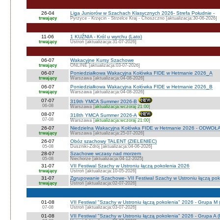
26-04
Liga Juniorów w Szachach Klasycznych 2026- Strefa Południe -
trwający
Pyrzyce - Krzęcin - Strzelce Kraj - Choszczno [aktualizacja:30-06-2026]
11-06
1 KUŹNIA - Król u wyrchu (Lato)
trwający
Ustroń [aktualizacja:31-07-2026]
06-07
Wakacyjne Kursy Szachowe
trwający
ONLINE [aktualizacja:03-07-2026]
06-07
Poniedziałkowa Wakacyjna Kołówka FIDE w Hetmanie 2026_A
trwający
Warszawa [aktualizacja:04-08-2026]
06-07
Poniedziałkowa Wakacyjna Kołówka FIDE w Hetmanie 2026_B
trwający
Warszawa [aktualizacja:04-08-2026]
07-07
319th YMCA Summer 2026-B
06-08
Warszawa [
aktualizacja:wczoraj 21:00
]
08-07
318th YMCA Summer 2026-A
07-08
Warszawa [
aktualizacja:wczoraj 21:00
]
26-07
Niedzielna Wakacyjna Kołówka FIDE w Hetmanie 2026 - ODWOŁ
trwający
Warszawa [aktualizacja:25-07-2026]
26-07
Obóz szachowy TALENT (ZIELENIEC)
05-08
Duszniki-Zdrój [aktualizacja:04-06-2026]
28-07
Szachowe wczasy nad morzem
05-08
Niechorze [aktualizacja:04-12-2025]
31-07
VII Festiwal Szachy w Ustroniu łączą pokolenia 2026
trwający
Ustroń [aktualizacja:10-05-2026]
31-07
Zgrupowanie Szachowe- VII Festiwal Szachy w Ustroniu łączą po
trwający
Ustroń [aktualizacja:02-07-2026]
01-08
VII Festiwal "Szachy w Ustroniu łączą pokolenia" 2026 - Grupa M
07-08
Ustroń [aktualizacja:03-07-2026]
01-08
VII Festiwal "Szachy w Ustroniu łączą pokolenia" 2026 - Grupa A