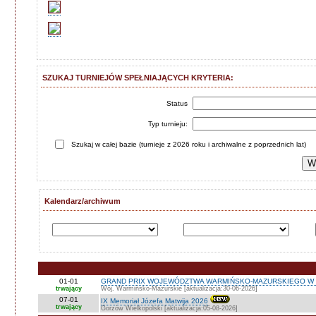
SZUKAJ TURNIEJÓW SPEŁNIAJĄCYCH KRYTERIA:
Status
Typ turnieju:
Szukaj w całej bazie (turnieje z 2026 roku i archiwalne z poprzednich lat)
Kalendarz/archiwum
01-01
GRAND PRIX WOJEWÓDZTWA WARMIŃSKO-MAZURSKIEGO W 
trwający
Woj. Warmińsko-Mazurskie [aktualizacja:30-06-2026]
07-01
IX Memoriał Józefa Matwija 2026
trwający
Gorzów Wielkopolski [aktualizacja:05-08-2026]