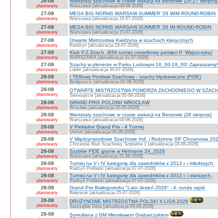
26-08
Warsztaty szachowe w czasie wakacji na Bemowie (26-27 sierpnia
planowany
Warszawa [aktualizacja:04-06-2026]
27-08
MEGA BIG NORMS WARSAW SUMMER '26 WIM ROUND-ROBIN
planowany
Warszawa [aktualizacja:15-07-2026]
27-08
MEGA BIG NORMS WARSAW SUMMER '26 IM ROUND-ROBIN
planowany
Warszawa [aktualizacja:15-07-2026]
27-08
Otwarte Mistrzostwa Kwidzyna w szachach klasycznych
planowany
Kwidzyn [aktualizacja:24-07-2026]
27-08
Klub P.Z.Szach. (656 turniej czwartkowy pamięci P. Wajszczyka)
planowany
WARSZAWA [aktualizacja:31-07-2026]
27-08
Szachy w plenerze w Parku Ludowym 16_00-19_00! Zapraszamy!
planowany
Lublin [aktualizacja:30-07-2026]
28-08
I TEBowy Festiwal Szachowy - szachy błyskawiczne (FIDE)
planowany
Bydgoszcz [aktualizacja:02-08-2026]
28-08
OTWARTE MISTRZOSTWA POMORZA ZACHODNIEGO W SZACH
planowany
Świnoujście [aktualizacja:05-08-2026]
28-08
GRAND PRIX POLONII WROCŁAW
planowany
Wrocław [aktualizacja:25-05-2026]
28-08
Warsztaty szachowe w czasie wakacji na Bemowie (28 sierpnia)
planowany
Warszawa [aktualizacja:04-06-2026]
28-08
V Piekielne Grand Prix - 4 Turniej
planowany
Ustroń [aktualizacja:06-06-2026]
28-08
V Międzynarodowe Szachowe Ind. i Rodzinne GP Chrzanowa 202
planowany
Chrzanów Klub Szachowy Szpitalna 1 [aktualizacja:18-06-2026]
28-08
Szybkie FIDE granie w Hetmanie 24_2026
planowany
Warszawa [aktualizacja:21-06-2026]
28-08
Turniej na V i IV kategorię dla zawodników z 2013 r. i młodszych.
planowany
Radzyń Podlaski [aktualizacja:07-07-2026]
28-08
Turniej na V i IV kategorię dla zawodników z 2012 r. i starszych.
planowany
Radzyń Podlaski [aktualizacja:07-07-2026]
28-08
Grand Prix Białegostoku "Lato-Jesień 2026" - 4. runda rapid
planowany
Białystok [aktualizacja:25-07-2026]
28-08
DRUŻYNOWE MISTRZOSTWA POLSKI II LIGA 2026
planowany
Jastrzębie Góra [aktualizacja:05-08-2026]
28-08
Symultana z GM Mirosławem Grabarczykiem