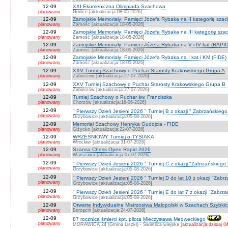
12-09
XXI Ekumeniczna Olimpiada Szachowa
planowany
Gorlice [aktualizacja:08-05-2026]
12-09
Zamojskie Memoriały: Pamięci Józefa Rybaka na II kategorię sza
planowany
Zamość [aktualizacja:18-05-2026]
12-09
Zamojskie Memoriały: Pamięci Józefa Rybaka na III kategorię sz
planowany
Zamość [aktualizacja:18-05-2026]
12-09
Zamojskie Memoriały: Pamięci Józefa Rybaka na V i IV kat (RAPI
planowany
Zamość [aktualizacja:18-05-2026]
12-09
Zamojskie Memoriały: Pamięci Józefa Rybaka na I kat i KM (FIDE)
planowany
Zamość [aktualizacja:18-05-2026]
12-09
XXV Turniej Szachowy o Puchar Starosty Krakowskiego Grupa A
planowany
Zabierzów [aktualizacja:27-07-2026]
12-09
XXV Turniej Szachowy o Puchar Starosty Krakowskiego Grupa B
planowany
Zabierzów [aktualizacja:27-07-2026]
12-09
Turniej Szachowy o Puchar św. Franciszka
planowany
Chorzów [aktualizacja:18-06-2026]
12-09
" Pierwszy Dzień Jesieni 2026 " Turniej B z okazji " Zabrzańskieg
planowany
Grzybowice [aktualizacja:05-08-2026]
12-09
Memoriał Szachowy Henryka Gudojcia - FIDE
planowany
Giżycko [aktualizacja:22-07-2026]
12-09
WRZEŚNIOWY Turniej o TYSIAKA
planowany
Wrocław [aktualizacja:31-07-2026]
12-09
Szansa Chess Open Rapid 2026
planowany
Warszawa [aktualizacja:07-07-2026]
12-09
" Pierwszy Dzień Jesieni 2026 " Turniej C z okazji "Zabrzańskiego
planowany
Grzybowice [aktualizacja:05-08-2026]
12-09
" Pierwszy Dzień Jesieni 2026 " Turniej D do lat 10 z okazji "Zab
planowany
Grzybowice [aktualizacja:05-08-2026]
12-09
" Pierwszy Dzień Jesieni 2026 " Turniej E do lat 7 z okazji "Zabrz
planowany
Grzybowice [aktualizacja:05-08-2026]
12-09
Otwarte Indywidualne Mistrzostwa Małopolski w Szachach Szybki
planowany
Borzęcin [aktualizacja:24-07-2026]
12-09
87 rocznica śmierci kpt. pilota Mieczysława Medweckiego
planowany
MORAWICA 24 (Gmina Liszki) - Świetlica wiejska [
aktualizacja:dzisiaj 0