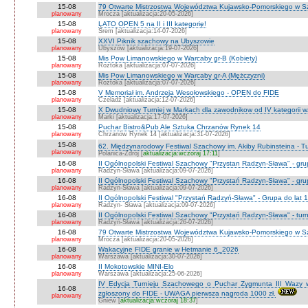
15-08
79 Otwarte Mistrzostwa Województwa Kujawsko-Pomorskiego w Sz
planowany
Mrocza [aktualizacja:20-05-2026]
15-08
LATO OPEN 5 na II i III kategorię!
planowany
Śrem [aktualizacja:14-07-2026]
15-08
XXVI Piknik szachowy na Ubyszowie
planowany
Ubyszów [aktualizacja:19-07-2026]
15-08
Mis Pow Limanowskiego w Warcaby gr-B (Kobiety)
planowany
Roztoka [aktualizacja:07-07-2026]
15-08
Mis Pow Limanowskiego w Warcaby gr-A (Mężczyzni)
planowany
Roztoka [aktualizacja:07-07-2026]
15-08
V Memoriał im. Andrzeja Wesołowskiego - OPEN do FIDE
planowany
Czeladź [aktualizacja:12-07-2026]
15-08
X Dwudniowy Turniej w Markach dla zawodnikow od IV kategorii 
planowany
Marki [aktualizacja:17-07-2026]
15-08
Puchar Bistro&Pub Ale Sztuka Chrzanów Rynek 14
planowany
Chrzanów Rynek 14 [aktualizacja:31-07-2026]
15-08
62. Międzynarodowy Festiwal Szachowy im. Akiby Rubinsteina - Tu
planowany
Polanica-Zdrój [
aktualizacja:wczoraj 17:11
]
16-08
II Ogólnopolski Festiwal Szachowy "Przystan Radzyn-Sława" - gr
planowany
Radzyn-Sława [aktualizacja:09-07-2026]
16-08
II Ogólnopolski Festiwal Szachowy "Przystań Radzyn-Sława" - gru
planowany
Radzyn-Sława [aktualizacja:09-07-2026]
16-08
II Ogólnopolski Festiwal "Przystań Radzyń-Sława" - Grupa do lat 
planowany
Radzyn- Sława [aktualizacja:09-07-2026]
16-08
II Ogólnopolski Festiwal Szachowy "Przystań Radzyn-Sława" - turni
planowany
Radzyń-Sława [aktualizacja:26-07-2026]
16-08
79 Otwarte Mistrzostwa Województwa Kujawsko-Pomorskiego w Sz
planowany
Mrocza [aktualizacja:20-05-2026]
16-08
Wakacyjne FIDE granie w Hetmanie 6_2026
planowany
Warszawa [aktualizacja:30-07-2026]
16-08
II Mokotowskie MINI-Elo
planowany
Warszawa [aktualizacja:25-06-2026]
IV Edycja Turnieju Szachowego o Puchar Zygmunta III Wazy w
16-08
zgłoszony do FIDE - UWAGA pierwsza nagroda 1000 zł.
planowany
Gniew [
aktualizacja:wczoraj 18:37
]