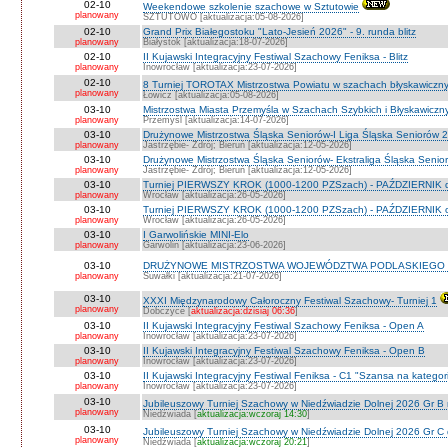
02-10
Weekendowe szkolenie szachowe w Sztutowie
planowany
SZTUTOWO [aktualizacja:05-08-2026]
02-10
Grand Prix Białegostoku "Lato-Jesień 2026" - 9. runda blitz
planowany
Białystok [aktualizacja:18-07-2026]
02-10
II Kujawski Integracyjny Festiwal Szachowy Feniksa - Blitz
planowany
Inowrocław [aktualizacja:23-07-2026]
02-10
8 Turniej TOROTAX Mistrzostwa Powiatu w szachach błyskawiczn
planowany
Łowicz [aktualizacja:05-08-2026]
03-10
Mistrzostwa Miasta Przemyśla w Szachach Szybkich i Błyskawiczn
planowany
Przemyśl [aktualizacja:14-07-2026]
03-10
Drużynowe Mistrzostwa Śląska Seniorów-I Liga Śląska Seniorów 
planowany
Jastrzębie- Zdrój; Bieruń [aktualizacja:12-05-2026]
03-10
Drużynowe Mistrzostwa Śląska Seniorów- Ekstraliga Śląska Seni
planowany
Jastrzębie- Zdrój; Bieruń [aktualizacja:12-05-2026]
03-10
Turniej PIERWSZY KROK (1000-1200 PZSzach) - PAŹDZIERNIK d
planowany
Wrocław [aktualizacja:26-05-2026]
03-10
Turniej PIERWSZY KROK (1000-1200 PZSzach) - PAŹDZIERNIK o
planowany
Wrocław [aktualizacja:26-05-2026]
03-10
I Garwolińskie MINI-Elo
planowany
Garwolin [aktualizacja:23-06-2026]
03-10
DRUŻYNOWE MISTRZOSTWA WOJEWÓDZTWA PODLASKIEGO 
planowany
Suwałki [aktualizacja:21-07-2026]
03-10
XXXI Międzynarodowy Całoroczny Festiwal Szachowy- Turniej 1
planowany
Dobczyce [
aktualizacja:dzisiaj 06:36
]
03-10
II Kujawski Integracyjny Festiwal Szachowy Feniksa - Open A
planowany
Inowrocław [aktualizacja:23-07-2026]
03-10
II Kujawski Integracyjny Festiwal Szachowy Feniksa - Open B
planowany
Inowrocław [aktualizacja:23-07-2026]
03-10
II Kujawski Integracyjny Festiwal Feniksa - C1 "Szansa na kategor
planowany
Inowrocław [aktualizacja:23-07-2026]
03-10
Jubileuszowy Turniej Szachowy w Niedźwiadzie Dolnej 2026 Gr B
planowany
Niedźwiada [
aktualizacja:wczoraj 14:30
]
03-10
Jubileuszowy Turniej Szachowy w Niedźwiadzie Dolnej 2026 Gr C
planowany
Niedźwiada [
aktualizacja:wczoraj 20:21
]