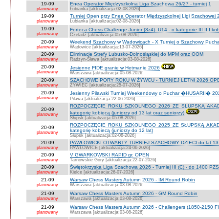
19-09
Enea Operator Międzyszkolna Liga Szachowa 26/27 - turniej 1
planowany
Łubianka [aktualizacja:02-08-2026]
19-09
Turniej Open przy Enea Operator Międzyszkolnej Ligi Szachowej 26
planowany
Łubianka [aktualizacja:02-08-2026]
19-09
Forteca Chess Challenge Junior (3z4)- U14 - o kategorie III II I k
planowany
Czeladź [aktualizacja:05-08-2026]
20-09
Weekend Szachowy w Wadowicach - X Turniej o Szachowy Puchar B
planowany
Wadowice [aktualizacja:13-07-2026]
20-09
Eliminacje Strefy Lubusko-Dolnośląskiej do MPM oraz OOM
planowany
Radzyn-Sława [aktualizacja:03-08-2026]
20-09
Jesienne FIDE granie w Hetmanie 2026
planowany
Warszawa [aktualizacja:05-08-2026]
20-09
SZACHOWE PORY ROKU W ŻYWCU - TURNIEJ LETNI 2026 OPEN
planowany
ŻYWIEC [aktualizacja:25-07-2026]
20-09
Jesienny Pilawski Turniej Weekendowy o Puchar �HUSARII� 2026
planowany
Pilawa [aktualizacja:22-06-2026]
ROZPOCZĘCIE ROKU SZKOLNEGO 2026 ZE SŁUPSKĄ AKADEMI
20-09
kategorię kobiecą (juniorzy od 13 lat oraz seniorzy)
planowany
Słupsk [aktualizacja:05-08-2026]
ROZPOCZĘCIE ROKU SZKOLNEGO 2025 ZE SŁUPSKĄ AKADEMI
20-09
kategorię kobiecą (juniorzy do 12 lat)
planowany
Słupsk [aktualizacja:02-06-2026]
20-09
PAWŁOWICKI OTWARTY TURNIEJ SZACHOWY DZIECI do lat 13 o ka
planowany
PAWŁOWICE [aktualizacja:24-06-2026]
20-09
V GWARKOWSKI RAPID gr. OPEN
planowany
Tarnowskie Góry [aktualizacja:22-07-2026]
20-09
Świętokrzyska Liga Szachowa 2026 - Turniej III (C) - do 1400 PZ
planowany
Kielce [aktualizacja:26-07-2026]
21-09
Warsaw Chess Masters Autumn 2026 - IM Round Robin
planowany
Warszawa [aktualizacja:03-08-2026]
21-09
Warsaw Chess Masters Autumn 2026 - GM Round Robin
planowany
Warszawa [aktualizacja:03-08-2026]
21-09
Warsaw Chess Masters Autumn 2026 - Challengers (1850-2150 F
planowany
Warszawa [aktualizacja:03-08-2026]