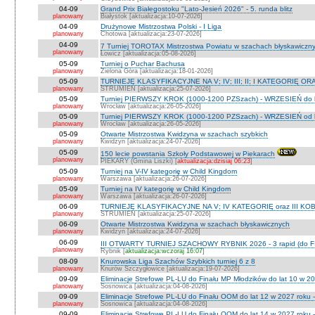
04-09
Grand Prix Białegostoku "Lato-Jesień 2026" - 5. runda blitz
planowany
Białystok [aktualizacja:10-07-2026]
04-09
Drużynowe Mistrzostwa Polski - I Liga
planowany
Chotowa [aktualizacja:23-07-2026]
04-09
7 Turniej TOROTAX Mistrzostwa Powiatu w szachach błyskawiczn
planowany
Łowicz [aktualizacja:05-08-2026]
05-09
Turniej o Puchar Bachusa
planowany
Zielona Góra [aktualizacja:18-01-2026]
05-09
TURNIEJE KLASYFIKACYJNE NA V; IV; III; II; I KATEGORIĘ OR
planowany
STRUMIEŃ [aktualizacja:25-07-2026]
05-09
Turniej PIERWSZY KROK (1000-1200 PZSzach) - WRZESIEŃ do l
planowany
Wrocław [aktualizacja:26-05-2026]
05-09
Turniej PIERWSZY KROK (1000-1200 PZSzach) - WRZESIEŃ od l
planowany
Wrocław [aktualizacja:26-05-2026]
05-09
Otwarte Mistrzostwa Kwidzyna w szachach szybkich
planowany
Kwidzyn [aktualizacja:24-07-2026]
05-09
150 lecie powstania Szkoły Podstawowej w Piekarach
planowany
PIEKARY (Gmina Liszki) [
aktualizacja:dzisiaj 06:23
]
05-09
Turniej na V-IV kategorię w Child Kingdom
planowany
Warszawa [aktualizacja:26-07-2026]
05-09
Turniej na IV kategorię w Child Kingdom
planowany
Warszawa [aktualizacja:26-07-2026]
06-09
TURNIEJE KLASYFIKACYJNE NA V; IV KATEGORIĘ oraz III KOB
planowany
STRUMIEŃ [aktualizacja:25-07-2026]
06-09
Otwarte Mistrzostwa Kwidzyna w szachach błyskawicznych
planowany
Kwidzyn [aktualizacja:24-07-2026]
06-09
III OTWARTY TURNIEJ SZACHOWY RYBNIK 2026 - 3 rapid (do F
planowany
Rybnik [
aktualizacja:wczoraj 16:07
]
08-09
Knurowska Liga Szachów Szybkich turniej 6 z 8
planowany
Knurów Szczygłowice [aktualizacja:19-07-2026]
09-09
Eliminacje Strefowe PL-LU do Finału MP Młodzików do lat 10 w 20
planowany
Sosnowica [aktualizacja:04-08-2026]
09-09
Eliminacje Strefowe PL-LU do Finału OOM do lat 12 w 2027 roku -
planowany
Sosnowica [aktualizacja:04-08-2026]
09-09
Eliminacje Strefowe PL-LU do Finału OOM do lat 14 w 2027 roku 