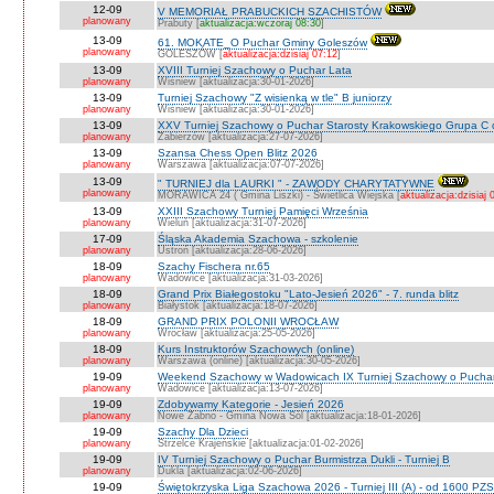
12-09
V MEMORIAŁ PRABUCKICH SZACHISTÓW
planowany
Prabuty [
aktualizacja:wczoraj 08:30
]
13-09
61. MOKATE_O Puchar Gminy Goleszów
planowany
GOLESZÓW [
aktualizacja:dzisiaj 07:12
]
13-09
XVIII Turniej Szachowy o Puchar Lata
planowany
Wiśniew [aktualizacja:30-01-2026]
13-09
Turniej Szachowy "Z wisienką w tle" B juniorzy
planowany
Wiśniew [aktualizacja:30-01-2026]
13-09
XXV Turniej Szachowy o Puchar Starosty Krakowskiego Grupa C d
planowany
Zabierzów [aktualizacja:27-07-2026]
13-09
Szansa Chess Open Blitz 2026
planowany
Warszawa [aktualizacja:07-07-2026]
13-09
" TURNIEJ dla LAURKI " - ZAWODY CHARYTATYWNE
planowany
MORAWICA 24 ( Gmina Liszki) - Świetlica Wiejska [
aktualizacja:dzisiaj 
13-09
XXIII Szachowy Turniej Pamięci Września
planowany
Wieluń [aktualizacja:31-07-2026]
17-09
Śląska Akademia Szachowa - szkolenie
planowany
Ustroń [aktualizacja:28-06-2026]
18-09
Szachy Fischera nr.65
planowany
Wadowice [aktualizacja:31-03-2026]
18-09
Grand Prix Białegostoku "Lato-Jesień 2026" - 7. runda blitz
planowany
Białystok [aktualizacja:18-07-2026]
18-09
GRAND PRIX POLONII WROCŁAW
planowany
Wrocław [aktualizacja:25-05-2026]
18-09
Kurs Instruktorów Szachowych (online)
planowany
Warszawa (online) [aktualizacja:30-05-2026]
19-09
Weekend Szachowy w Wadowicach IX Turniej Szachowy o Puchar S
planowany
Wadowice [aktualizacja:13-07-2026]
19-09
Zdobywamy Kategorie - Jesień 2026
planowany
Nowe Żabno - Gmina Nowa Sól [aktualizacja:18-01-2026]
19-09
Szachy Dla Dzieci
planowany
Strzelce Krajeńskie [aktualizacja:01-02-2026]
19-09
IV Turniej Szachowy o Puchar Burmistrza Dukli - Turniej B
planowany
Dukla [aktualizacja:02-06-2026]
19-09
Świętokrzyska Liga Szachowa 2026 - Turniej III (A) - od 1600 PZ