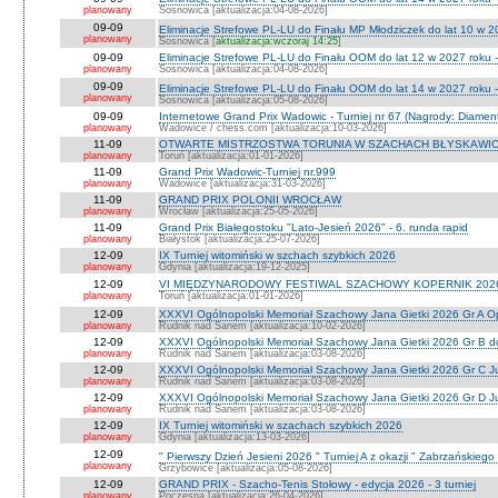
planowany
Sosnowica [aktualizacja:04-08-2026]
09-09
Eliminacje Strefowe PL-LU do Finału MP Młodziczek do lat 10 w 2
planowany
Sosnowica [
aktualizacja:wczoraj 14:25
]
09-09
Eliminacje Strefowe PL-LU do Finału OOM do lat 12 w 2027 roku 
planowany
Sosnowica [aktualizacja:04-08-2026]
09-09
Eliminacje Strefowe PL-LU do Finału OOM do lat 14 w 2027 roku 
planowany
Sosnowica [aktualizacja:05-08-2026]
09-09
Internetowe Grand Prix Wadowic - Turniej nr 67 (Nagrody: Diamen
planowany
Wadowice / chess.com [aktualizacja:10-03-2026]
11-09
OTWARTE MISTRZOSTWA TORUNIA W SZACHACH BŁYSKAWIC
planowany
Toruń [aktualizacja:01-01-2026]
11-09
Grand Prix Wadowic-Turniej nr.999
planowany
Wadowice [aktualizacja:31-03-2026]
11-09
GRAND PRIX POLONII WROCŁAW
planowany
Wrocław [aktualizacja:25-05-2026]
11-09
Grand Prix Białegostoku "Lato-Jesień 2026" - 6. runda rapid
planowany
Białystok [aktualizacja:25-07-2026]
12-09
IX Turniej witomiński w szchach szybkich 2026
planowany
Gdynia [aktualizacja:19-12-2025]
12-09
VI MIĘDZYNARODOWY FESTIWAL SZACHOWY KOPERNIK 202
planowany
Toruń [aktualizacja:01-01-2026]
12-09
XXXVI Ogólnopolski Memoriał Szachowy Jana Gietki 2026 Gr A 
planowany
Rudnik nad Sanem [aktualizacja:10-02-2026]
12-09
XXXVI Ogólnopolski Memoriał Szachowy Jana Gietki 2026 Gr B 
planowany
Rudnik nad Sanem [aktualizacja:03-08-2026]
12-09
XXXVI Ogólnopolski Memoriał Szachowy Jana Gietki 2026 Gr C Ju
planowany
Rudnik nad Sanem [aktualizacja:03-08-2026]
12-09
XXXVI Ogólnopolski Memoriał Szachowy Jana Gietki 2026 Gr D Jun.
planowany
Rudnik nad Sanem [aktualizacja:03-08-2026]
12-09
IX Turniej witomiński w szachach szybkich 2026
planowany
Gdynia [aktualizacja:13-03-2026]
12-09
" Pierwszy Dzień Jesieni 2026 " Turniej A z okazji " Zabrzańskiego
planowany
Grzybowice [aktualizacja:05-08-2026]
12-09
GRAND PRIX - Szacho-Tenis Stołowy - edycja 2026 - 3 turniej
planowany
Poczesna [aktualizacja:26-04-2026]