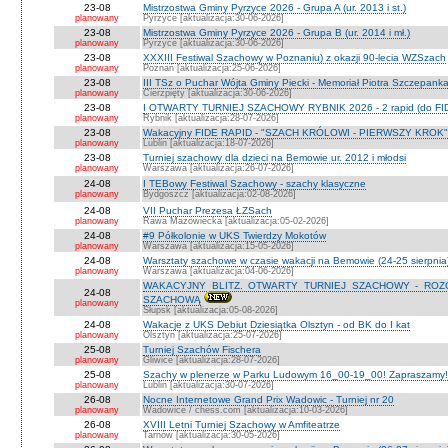
23-08
Mistrzostwa Gminy Pyrzyce 2026 - Grupa A (ur. 2013 i st.)
planowany
Pyrzyce [aktualizacja:30-06-2026]
23-08
Mistrzostwa Gminy Pyrzyce 2026 - Grupa B (ur. 2014 i mł.)
planowany
Pyrzyce [aktualizacja:30-06-2026]
23-08
XXXIII Festiwal Szachowy w Poznaniu) z okazji 90-lecia WZSzach
planowany
Poznań [aktualizacja:25-06-2026]
23-08
III TSz o Puchar Wójta Gminy Piecki - Memoriał Piotra Szczepan
planowany
Cierzpięty [aktualizacja:30-06-2026]
23-08
I OTWARTY TURNIEJ SZACHOWY RYBNIK 2026 - 2 rapid (do FI
planowany
Rybnik [aktualizacja:28-07-2026]
23-08
Wakacyjny FIDE RAPID - "SZACH KRÓLOWI - PIERWSZY KROK" O
planowany
Lublin [aktualizacja:18-07-2026]
23-08
Turniej szachowy dla dzieci na Bemowie ur. 2012 i młodsi
planowany
Warszawa [aktualizacja:26-07-2026]
24-08
I TEBowy Festiwal Szachowy - szachy klasyczne
planowany
Bydgoszcz [aktualizacja:02-08-2026]
24-08
VII Puchar Prezesa ŁZSach
planowany
Rawa Mazowiecka [aktualizacja:05-02-2026]
24-08
#9 Półkolonie w UKS Twierdzy Mokotów
planowany
Warszawa [aktualizacja:15-05-2026]
24-08
Warsztaty szachowe w czasie wakacji na Bemowie (24-25 sierpnia
planowany
Warszawa [aktualizacja:04-06-2026]
WAKACYJNY BLITZ. OTWARTY TURNIEJ SZACHOWY - RO
24-08
SZACHOWĄ
planowany
Słupsk [aktualizacja:05-08-2026]
24-08
Wakacje z UKS Debiut Dziesiątka Olsztyn - od BK do I kat
planowany
Olsztyn [aktualizacja:25-07-2026]
25-08
Turniej Szachów Fischera
planowany
Gliwice [aktualizacja:28-07-2026]
25-08
Szachy w plenerze w Parku Ludowym 16_00-19_00! Zapraszamy!
planowany
Lublin [aktualizacja:30-07-2026]
26-08
Nocne Internetowe Grand Prix Wadowic - Turniej nr 20
planowany
Wadowice / chess.com [aktualizacja:10-03-2026]
26-08
XVIII Letni Turniej Szachowy w Amfiteatrze
planowany
Tarnów [aktualizacja:30-05-2026]