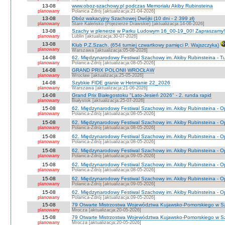
13-08
www.oboz-szachowy.pl podczas Memoriału Akiby Rubinsteina
planowany
Polanica Zdrój [aktualizacja:21-04-2026]
13-08
Obóz wakacyjny Szachowej Dwójki (10 dni - 2 399 zł)
planowany
Stare Kaleńsko (Pojezierze Drawskie) [aktualizacja:14-06-2026]
13-08
Szachy w plenerze w Parku Ludowym 16_00-19_00! Zapraszamy!
planowany
Lublin [aktualizacja:30-07-2026]
13-08
Klub P.Z.Szach. (654 turniej czwartkowy pamięci P. Wajszczyka)
planowany
Warszawa [aktualizacja:05-08-2026]
14-08
62. Międzynarodowy Festiwal Szachowy im. Akiby Rubinsteina - Tu
planowany
Polanica-Zdrój [aktualizacja:08-05-2026]
14-08
GRAND PRIX POLONII WROCŁAW
planowany
Wrocław [aktualizacja:25-05-2026]
14-08
Szybkie FIDE granie w Hetmanie 22_2026
planowany
Warszawa [aktualizacja:21-06-2026]
14-08
Grand Prix Białegostoku "Lato-Jesień 2026" - 2. runda rapid
planowany
Białystok [aktualizacja:25-07-2026]
15-08
62. Międzynarodowy Festiwal Szachowy im. Akiby Rubinsteina - O
planowany
Polanica-Zdrój [aktualizacja:08-05-2026]
15-08
62. Międzynarodowy Festiwal Szachowy im. Akiby Rubinsteina - 
planowany
Polanica-Zdrój [aktualizacja:08-05-2026]
15-08
62. Międzynarodowy Festiwal Szachowy im. Akiby Rubinsteina - O
planowany
Polanica-Zdrój [aktualizacja:08-05-2026]
15-08
62. Międzynarodowy Festiwal Szachowy im. Akiby Rubinsteina - O
planowany
Polanica-Zdrój [aktualizacja:09-05-2026]
15-08
62. Międzynarodowy Festiwal Szachowy im. Akiby Rubinsteina - O
planowany
Polanica-Zdrój [aktualizacja:08-05-2026]
15-08
62. Międzynarodowy Festiwal Szachowy im. Akiby Rubinsteina - 
planowany
Polanica-Zdrój [aktualizacja:09-05-2026]
15-08
62. Międzynarodowy Festiwal Szachowy im. Akiby Rubinsteina - 
planowany
Polanica-Zdrój [aktualizacja:09-05-2026]
15-08
79 Otwarte Mistrzostwa Województwa Kujawsko-Pomorskiego w S
planowany
Mrocza [aktualizacja:20-05-2026]
15-08
79 Otwarte Mistrzostwa Województwa Kujawsko-Pomorskiego w 
planowany
Mrocza [aktualizacja:20-05-2026]