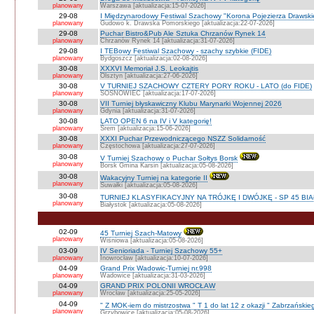
planowany
Warszawa [aktualizacja:15-07-2026]
29-08
I Międzynarodowy Festiwal Szachowy "Korona Pojezierza Drawski
planowany
Gudowo k. Drawska Pomorskiego [aktualizacja:22-07-2026]
29-08
Puchar Bistro&Pub Ale Sztuka Chrzanów Rynek 14
planowany
Chrzanów Rynek 14 [aktualizacja:31-07-2026]
29-08
I TEBowy Festiwal Szachowy - szachy szybkie (FIDE)
planowany
Bydgoszcz [aktualizacja:02-08-2026]
30-08
XXXVI Memoriał J.S. Leokajtis
planowany
Olsztyn [aktualizacja:27-06-2026]
30-08
V TURNIEJ SZACHOWY CZTERY PORY ROKU - LATO (do FIDE)
planowany
SOSNOWIEC [aktualizacja:17-07-2026]
30-08
VII Turniej błyskawiczny Klubu Marynarki Wojennej 2026
planowany
Gdynia [aktualizacja:31-07-2026]
30-08
LATO OPEN 6 na IV i V kategorię!
planowany
Śrem [aktualizacja:15-06-2026]
30-08
XXXI Puchar Przewodniczącego NSZZ Solidarność
planowany
Częstochowa [aktualizacja:27-07-2026]
30-08
V Turniej Szachowy o Puchar Sołtys Borsk
planowany
Borsk Gmina Karsin [aktualizacja:05-08-2026]
30-08
Wakacyjny Turniej na kategorie II
planowany
Suwałki [aktualizacja:05-08-2026]
30-08
TURNIEJ KLASYFIKACYJNY NA TRÓJKĘ I DWÓJKĘ - SP 45 BI
planowany
Białystok [aktualizacja:05-08-2026]
02-09
45 Turniej Szach-Matowy
planowany
Wiśniowa [aktualizacja:05-08-2026]
03-09
IV Senioriada - Turniej Szachowy 55+
planowany
Inowrocław [aktualizacja:10-07-2026]
04-09
Grand Prix Wadowic-Turniej nr.998
planowany
Wadowice [aktualizacja:31-03-2026]
04-09
GRAND PRIX POLONII WROCŁAW
planowany
Wrocław [aktualizacja:25-05-2026]
04-09
" Z MOK-iem do mistrzostwa " T 1 do lat 12 z okazji " Zabrzańskie
planowany
Grzybowice [aktualizacja:05-08-2026]