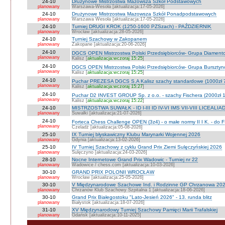
24-10
Drużynowe Mistrzostwa Mazowsza Szkół Podstawowych
planowany
Warszawa-Wesoła [aktualizacja:17-05-2026]
24-10
Drużynowe Mistrzostwa Mazowsza Szkół Ponadpodstawowych
planowany
Warszawa Wesoła [aktualizacja:17-05-2026]
24-10
Turniej DRUGI KROK (1250-1600 PZSzach) - PAŹDZIERNIK
planowany
Wrocław [aktualizacja:28-05-2026]
24-10
Turniej Szachowy w Zakopanem
planowany
Zakopane [aktualizacja:20-06-2026]
24-10
DGCS OPEN Mistrzostwa Polski Przedsiębiorców- Grupa Diament
planowany
Kalisz [
aktualizacja:wczoraj 15:25
]
24-10
DGCS OPEN Mistrzostwa Polski Przedsiębiorców- Grupa Burszty
planowany
Kalisz [
aktualizacja:wczoraj 15:25
]
24-10
Puchar PREZESA DGCS S.A Kalisz szachy standardowe (1000zł 
planowany
Kalisz [
aktualizacja:wczoraj 15:27
]
24-10
Puchar D2 INVEST GROUP Sp. z o.o. - szachy Fischera (2000zł 1
planowany
Kalisz [
aktualizacja:wczoraj 15:22
]
24-10
MISTRZOSTWA SUWAŁK - ID I-III ID IV-VI IMS VII-VIII LICEALIA
planowany
Suwałki [aktualizacja:21-07-2026]
24-10
Forteca Chess Challenge OPEN (3z4) - o małe normy II I K. - do F
planowany
Czeladź [aktualizacja:05-08-2026]
25-10
IX Turniej błyskawiczny Klubu Marynarki Wojennej 2026
planowany
Gdynia [aktualizacja:13-02-2026]
25-10
IV Turniej Szachowy z cyklu Grand Prix Ziemi Sulęczyńskiej 2026
planowany
Sulęczyno [aktualizacja:24-03-2026]
28-10
Nocne Internetowe Grand Prix Wadowic - Turniej nr 22
planowany
Wadowice / chess.com [aktualizacja:10-03-2026]
30-10
GRAND PRIX POLONII WROCŁAW
planowany
Wrocław [aktualizacja:25-05-2026]
30-10
V Międzynarodowe Szachowe Ind. i Rodzinne GP Chrzanowa 2026
planowany
Chrzanów Klub Szachowy Szpitalna 1 [aktualizacja:18-06-2026]
30-10
Grand Prix Białegostoku "Lato-Jesień 2026" - 13. runda blitz
planowany
Białystok [aktualizacja:18-07-2026]
31-10
XV Międzynarodowy Turniej Szachowy Pamięci Marii Trafalskiej
planowany
Gdańsk [aktualizacja:10-11-2025]