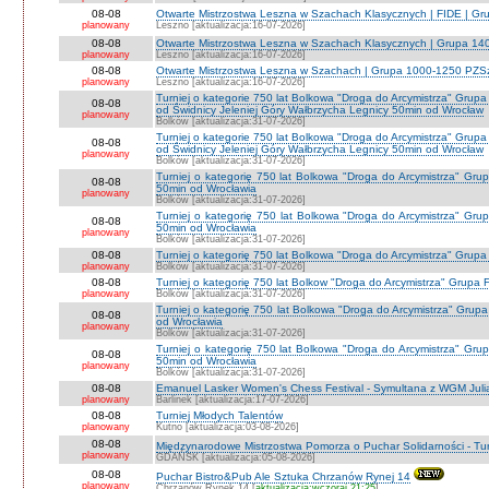
08-08
Otwarte Mistrzostwa Leszna w Szachach Klasycznych | FIDE | G
planowany
Leszno [aktualizacja:16-07-2026]
08-08
Otwarte Mistrzostwa Leszna w Szachach Klasycznych | Grupa 1
planowany
Leszno [aktualizacja:16-07-2026]
08-08
Otwarte Mistrzostwa Leszna w Szachach | Grupa 1000-1250 PZS
planowany
Leszno [aktualizacja:16-07-2026]
Turniej o kategorie 750 lat Bolkowa "Droga do Arcymistrza" G
08-08
od Świdnicy Jeleniej Góry Wałbrzycha Legnicy 50min od Wrocław
planowany
Bolków [aktualizacja:31-07-2026]
Turniej o kategorie 750 lat Bolkowa "Droga do Arcymistrza" G
08-08
od Świdnicy Jeleniej Góry Wałbrzycha Legnicy 50min od Wrocław
planowany
Bolków [aktualizacja:31-07-2026]
Turniej o kategorię 750 lat Bolkowa "Droga do Arcymistrza" Gr
08-08
50min od Wrocławia
planowany
Bolków [aktualizacja:31-07-2026]
Turniej o kategorię 750 lat Bolkowa "Droga do Arcymistrza" Gr
08-08
50min od Wrocławia
planowany
Bolków [aktualizacja:31-07-2026]
08-08
Turniej o kategorię 750 lat Bolkowa "Droga do Arcymistrza" Grup
planowany
Bolków [aktualizacja:31-07-2026]
08-08
Turniej o kategorię 750 lat Bolkow "Droga do Arcymistrza" Grupa F
planowany
Bolków [aktualizacja:31-07-2026]
Turniej o kategorię 750 lat Bolkowa "Droga do Arcymistrza" Gru
08-08
od Wrocławia
planowany
Bolków [aktualizacja:31-07-2026]
Turniej o kategorię 750 lat Bolkowa "Droga do Arcymistrza" Gr
08-08
50min od Wrocławia
planowany
Bolków [aktualizacja:31-07-2026]
08-08
Emanuel Lasker Women's Chess Festival - Symultana z WGM Julią
planowany
Barlinek [aktualizacja:17-07-2026]
08-08
Turniej Młodych Talentów
planowany
Kutno [aktualizacja:03-08-2026]
08-08
Międzynarodowe Mistrzostwa Pomorza o Puchar Solidarności - Tur
planowany
GDAŃSK [aktualizacja:05-08-2026]
08-08
Puchar Bistro&Pub Ale Sztuka Chrzanów Rynej 14
planowany
Chrzanów Rynek 14 [
aktualizacja:wczoraj 21:25
]