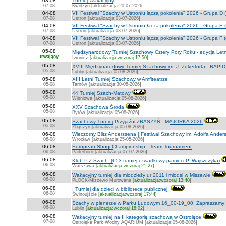
03-08
Turniej Wakacyjny
07-08
Kwidzyn [aktualizacja:20-07-2026]
04-08
VII Festiwal "Szachy w Ustroniu łączą pokolenia" 2026 - Grupa D (
07-08
Ustroń [aktualizacja:03-07-2026]
04-08
VII Festiwal "Szachy w Ustroniu łączą pokolenia" 2026 - Grupa E (
07-08
Ustroń [aktualizacja:03-07-2026]
04-08
VII Festiwal "Szachy w Ustroniu łączą pokolenia" 2026 - Grupa F (
07-08
Ustroń [aktualizacja:03-07-2026]
05-08
Międzynarodowy Turniej Szachowy Cztery Pory Roku - edycja Let
trwający
Iwonicz [
aktualizacja:wczoraj 17:50
]
05-08
XVIII Międzynarodowy Turniej Szachowy im. J. Zukertorta - RAPI
05-08
Lublin [aktualizacja:05-08-2026]
05-08
XIII Letni Turniej Szachowy w Amfiteatrze
05-08
Tarnów [aktualizacja:30-05-2026]
05-08
44 Turniej Szach-Matowy
05-08
Wiśniowa [aktualizacja:05-08-2026]
05-08
XXV Szachowa Środa
05-08
Bytów [aktualizacja:05-08-2026]
05-08
Szachowy Turniej Przyjaźni ZBĄSZYŃ - MAJORKA 2026
05-08
Zbąszyń [aktualizacja:05-08-2026]
06-08
Wieczorny Blitz Anderssena | Festiwal Szachowy im. Adolfa Ande
06-08
Wrocław [aktualizacja:25-05-2026]
06-08
European Shogi Championship - Team Tournament
06-08
Paderborn [aktualizacja:07-07-2026]
06-08
Klub P.Z.Szach. (653 turniej czwartkowy pamięci P. Wajszczyka)
06-08
Warszawa [
aktualizacja:wczoraj 21:27
]
06-08
Wakacyjny turniej dla młodzieży ur 2011 i młodsi w Miszewie
06-08
PŁOCK-Miszewo Murowane [
aktualizacja:wczoraj 13:40
]
06-08
I Turniej dla dzieci w bibliotece publicznej
06-08
Świnoujście [
aktualizacja:wczoraj 17:44
]
06-08
Szachy w plenerze w Parku Ludowym 16_00-19_00! Zapraszamy!
06-08
Lublin [
aktualizacja:wczoraj 18:02
]
06-08
Wakacyjny turniej na II kategorię szachową w Ostrołęce
07-08
Ostrołęka Park Wodny AQARIUM [aktualizacja:05-08-2026]