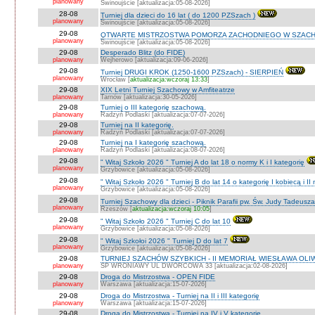
planowany
Świnoujście [aktualizacja:05-08-2026]
28-08
Turniej dla dzieci do 16 lat ( do 1200 PZSzach )
planowany
Świnoujście [aktualizacja:05-08-2026]
29-08
OTWARTE MISTRZOSTWA POMORZA ZACHODNIEGO W SZACH
planowany
Świnoujście [aktualizacja:05-08-2026]
29-08
Desperado Blitz (do FIDE)
planowany
Wejherowo [aktualizacja:09-06-2026]
29-08
Turniej DRUGI KROK (1250-1600 PZSzach) - SIERPIEŃ
planowany
Wrocław [
aktualizacja:wczoraj 13:33
]
29-08
XIX Letni Turniej Szachowy w Amfiteatrze
planowany
Tarnów [aktualizacja:30-05-2026]
29-08
Turniej o III kategorię szachową.
planowany
Radzyń Podlaski [aktualizacja:07-07-2026]
29-08
Turniej na II kategorię.
planowany
Radzyń Podlaski [aktualizacja:07-07-2026]
29-08
Turniej na I kategorię szachową.
planowany
Radzyń Podlaski [aktualizacja:08-07-2026]
29-08
" Witaj Szkoło 2026 " Turniej A do lat 18 o normy K i I kategorię
planowany
Grzybowice [aktualizacja:05-08-2026]
29-08
" Witaj Szkoło 2026 " Turniej B do lat 14 o kategorię I kobiecą i I
planowany
Grzybowice [aktualizacja:05-08-2026]
29-08
Turniej Szachowy dla dzieci - Piknik Parafii pw. Św. Judy Tadeus
planowany
Rzeszów [
aktualizacja:wczoraj 10:05
]
29-08
" Witaj Szkoło 2026 " Turniej C do lat 10
planowany
Grzybowice [aktualizacja:05-08-2026]
29-08
" Witaj Szkołoi 2026 " Turniej D do lat 7
planowany
Grzybowice [aktualizacja:05-08-2026]
29-08
TURNIEJ SZACHÓW SZYBKICH - II MEMORIAŁ WIESŁAWA OLI
planowany
SP WRONIAWY UL DWORCOWA 33 [aktualizacja:02-08-2026]
29-08
Droga do Mistrzostwa - OPEN FIDE
planowany
Warszawa [aktualizacja:15-07-2026]
29-08
Droga do Mistrzostwa - Turniej na II i III kategorię
planowany
Warszawa [aktualizacja:15-07-2026]
29-08
Droga do Mistrzostwa - Turniej na IV i V kategorię