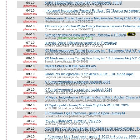
04-10
KURS SĘDZIOWSKI NA KLASY OKRĘGOWE: II III M
planowany
Szczecin Koszalin [aktualizacja:18-07-2026]
04-10
II Kujawski Integracyjny Festiwal Feniksa - C2 "Szansa na kategor
planowany
Inowrocław [aktualizacja:23-07-2026]
04-10
Jubileuszowy Turniej Szachowy w Niedźwiadzie Dolnej 2026 - Gr
planowany
Niedżwiada [aktualizacja:03-08-2026]
04-10
XIII Zawody o Puchar Wójta Gminy Koszęcin Tadeusz Bobecki pam
planowany
Rusinowice [aktualizacja:02-08-2026]
04-10
Kurs sędziowski na klasy okręgowe - Wrocław 4.10.2026
planowany
Wrocław [
aktualizacja:wczoraj 22:18
]
07-10
Igrzyska Dzieci i Młodzierzy szkolnej el. Powiatowe
planowany
Strzelce Krajeńskie [aktualizacja:01-02-2026]
08-10
XX Międzynarodowy Turniej Szachowy im. " Bohaterów Akcji V2" g
planowany
Sarnaki [aktualizacja:28-06-2026]
08-10
XX Międzynarodowy Turniej Szachowy im. " Bohaterów Akcji V2" 
planowany
Sarnaki [aktualizacja:28-06-2026]
09-10
GRAND PRIX POLONII WROCŁAW
planowany
Wrocław [aktualizacja:25-05-2026]
09-10
Grand Prix Białegostoku "Lato-Jesień 2026" - 10. runda rapid
planowany
Białystok [aktualizacja:25-07-2026]
10-10
X Turniej witomiński w szchach szybkich 2026
planowany
Gdynia [aktualizacja:19-12-2025]
10-10
X Turniej witomiński w szachach szybkich 2026
planowany
Gdynia [aktualizacja:27-02-2026]
10-10
IX Międz. Indywidualne i Rodzinne Grand Prix o Puchar Chess i
planowany
Wołowice Szkoła Podstawowa [aktualizacja:18-06-2026]
10-10
XI Ogólnopolski Turniej Szachów Szybkich WIELGIE 2026
planowany
WIELGIE [aktualizacja:09-07-2026]
10-10
II Powiatowa Liga Szachowa - grupa A Open - turniej #4
planowany
Brzesko - Okocim [aktualizacja:24-07-2026]
10-10
PAŹDZIERNIKOWY Turniej o TYSIAKA
planowany
Wrocław [aktualizacja:07-07-2026]
10-10
XXXIII EDYCJA SUWALSKIEJ SZKOLNEJ LIGI SZACHOWEJ - TU
planowany
Suwałki Plaza [aktualizacja:21-07-2026]
10-10
II Powiatowa Liga Szachowa - grupa B 2012 i mł. oraz do 1600 - t
planowany
Brzesko - Okocim [aktualizacja:24-07-2026]