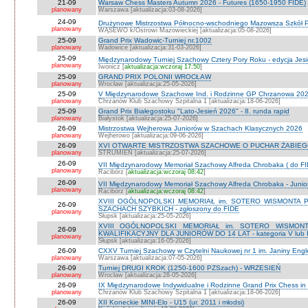
21-09
Warsaw Chess Masters Autumn 2026 - Futures (1650-1950 FIDE)
planowany
Warszawa [aktualizacja:03-08-2026]
24-09
Drużynowe Mistrzostwa Północno-wschodniego Mazowsza Szkół
planowany
WĄSEWO k/Ostrowi Mazowieckiej [aktualizacja:05-08-2026]
25-09
Grand Prix Wadowic-Turniej nr.1002
planowany
Wadowice [aktualizacja:31-03-2026]
25-09
Międzynarodowy Turniej Szachowy Cztery Pory Roku - edycja Jes
planowany
Iwonicz [
aktualizacja:wczoraj 17:50
]
25-09
GRAND PRIX POLONII WROCŁAW
planowany
Wrocław [aktualizacja:25-05-2026]
25-09
V Międzynarodowe Szachowe Ind. i Rodzinne GP Chrzanowa 2026
planowany
Chrzanów Klub Szachowy Szpitalna 1 [aktualizacja:18-06-2026]
25-09
Grand Prix Białegostoku "Lato-Jesień 2026" - 8. runda rapid
planowany
Białystok [aktualizacja:25-07-2026]
26-09
Mistrzostwa Wejherowa Juniorów w Szachach Klasycznych 2026
planowany
Wejherowo [aktualizacja:09-06-2026]
26-09
XVI OTWARTE MISTRZOSTWA SZACHOWE O PUCHAR ŻABIEGO K
planowany
STRUMIEŃ [aktualizacja:25-07-2026]
26-09
VII Międzynarodowy Memoriał Szachowy Alfreda Chrobaka ( do FI
planowany
Racibórz [
aktualizacja:wczoraj 08:42
]
26-09
VII Międzynarodowy Memoriał Szachowy Alfreda Chrobaka - Junior
planowany
Racibórz [
aktualizacja:wczoraj 08:42
]
XVIII OGÓLNOPOLSKI MEMORIAŁ im. SOTERO WISMONTA 
26-09
SZACHACH SZYBKICH - zgłoszony do FIDE
planowany
Słupsk [aktualizacja:25-05-2026]
XVIII OGÓLNOPOLSKI MEMORIAŁ im. SOTERO WISMON
26-09
KWALIFIKACYJNY DLA JUNIORÓW DO 14 LAT - kategoria V lub IV 
planowany
Słupsk [aktualizacja:16-05-2026]
26-09
CXXV Turniej Szachowy w Czytelni Naukowej nr 1 im. Janiny Engler
planowany
Warszawa [aktualizacja:07-05-2026]
26-09
Turniej DRUGI KROK (1250-1600 PZSzach) - WRZESIEŃ
planowany
Wrocław [aktualizacja:28-05-2026]
26-09
IX Międzynarodowe Indywidualne i Rodzinne Grand Prix Chess i
planowany
Chrzanów Klub Szachowy Szpitalna 1 [aktualizacja:18-06-2026]
26-09
XII Koneckie MINI-Elo - U15 (ur. 2011 i młodsi)