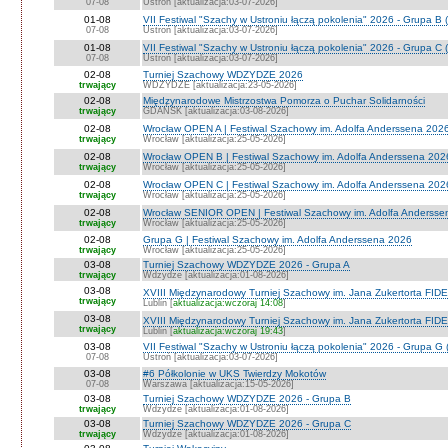
07-08
Ustroń [aktualizacja:03-07-2026]
01-08
VII Festiwal "Szachy w Ustroniu łączą pokolenia" 2026 - Grupa B 
07-08
Ustroń [aktualizacja:03-07-2026]
01-08
VII Festiwal "Szachy w Ustroniu łączą pokolenia" 2026 - Grupa C 
07-08
Ustroń [aktualizacja:03-07-2026]
02-08
Turniej Szachowy WDZYDZE 2026
trwający
WDZYDZE [aktualizacja:23-05-2026]
02-08
Międzynarodowe Mistrzostwa Pomorza o Puchar Solidarności
trwający
GDAŃSK [aktualizacja:03-08-2026]
02-08
Wrocław OPEN A | Festiwal Szachowy im. Adolfa Anderssena 202
trwający
Wrocław [aktualizacja:25-05-2026]
02-08
Wrocław OPEN B | Festiwal Szachowy im. Adolfa Anderssena 202
trwający
Wrocław [aktualizacja:25-05-2026]
02-08
Wrocław OPEN C | Festiwal Szachowy im. Adolfa Anderssena 202
trwający
Wrocław [aktualizacja:25-05-2026]
02-08
Wrocław SENIOR OPEN | Festiwal Szachowy im. Adolfa Andersse
trwający
Wrocław [aktualizacja:25-05-2026]
02-08
Grupa G | Festiwal Szachowy im. Adolfa Anderssena 2026
trwający
Wrocław [aktualizacja:25-05-2026]
03-08
Turniej Szachowy WDZYDZE 2026 - Grupa A
trwający
Wdzydze [aktualizacja:01-08-2026]
03-08
XVIII Międzynarodowy Turniej Szachowy im. Jana Zukertorta FIDE
trwający
Lublin [
aktualizacja:wczoraj 14:08
]
03-08
XVIII Międzynarodowy Turniej Szachowy im. Jana Zukertorta FID
trwający
Lublin [
aktualizacja:wczoraj 19:43
]
03-08
VII Festiwal "Szachy w Ustroniu łączą pokolenia" 2026 - Grupa G 
07-08
Ustroń [aktualizacja:03-07-2026]
03-08
#6 Półkolonie w UKS Twierdzy Mokotów
07-08
Warszawa [aktualizacja:15-05-2026]
03-08
Turniej Szachowy WDZYDZE 2026 - Grupa B
trwający
Wdzydze [aktualizacja:01-08-2026]
03-08
Turniej Szachowy WDZYDZE 2026 - Grupa C
trwający
Wdzydze [aktualizacja:01-08-2026]