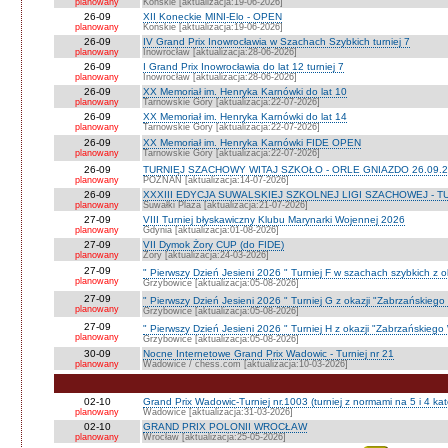
planowany
Końskie [aktualizacja:19-06-2026]
26-09
XII Koneckie MINI-Elo - OPEN
planowany
Końskie [aktualizacja:19-06-2026]
26-09
IV Grand Prix Inowrocławia w Szachach Szybkich turniej 7
planowany
Inowrocław [aktualizacja:28-06-2026]
26-09
I Grand Prix Inowrocławia do lat 12 turniej 7
planowany
Inowrocław [aktualizacja:28-06-2026]
26-09
XX Memoriał im. Henryka Karnówki do lat 10
planowany
Tarnowskie Góry [aktualizacja:22-07-2026]
26-09
XX Memoriał im. Henryka Karnówki do lat 14
planowany
Tarnowskie Góry [aktualizacja:22-07-2026]
26-09
XX Memoriał im. Henryka Karnówki FIDE OPEN
planowany
Tarnowskie Góry [aktualizacja:22-07-2026]
26-09
TURNIEJ SZACHOWY WITAJ SZKOŁO - ORLE GNIAZDO 26.09.2
planowany
POZNAŃ [aktualizacja:14-07-2026]
26-09
XXXIII EDYCJA SUWALSKIEJ SZKOLNEJ LIGI SZACHOWEJ - TU
planowany
Suwałki Plaza [aktualizacja:21-07-2026]
27-09
VIII Turniej błyskawiczny Klubu Marynarki Wojennej 2026
planowany
Gdynia [aktualizacja:01-08-2026]
27-09
VII Dymok Żory CUP (do FIDE)
planowany
Żory [aktualizacja:24-03-2026]
27-09
" Pierwszy Dzień Jesieni 2026 " Turniej F w szachach szybkich z 
planowany
Grzybowice [aktualizacja:05-08-2026]
27-09
" Pierwszy Dzień Jesieni 2026 " Turniej G z okazji "Zabrzańskiego
planowany
Grzybowice [aktualizacja:05-08-2026]
27-09
" Pierwszy Dzień Jesieni 2026 " Turniej H z okazji "Zabrzańskiego
planowany
Grzybowice [aktualizacja:05-08-2026]
30-09
Nocne Internetowe Grand Prix Wadowic - Turniej nr 21
planowany
Wadowice / chess.com [aktualizacja:10-03-2026]
02-10
Grand Prix Wadowic-Turniej nr.1003 (turniej z normami na 5 i 4 kat
planowany
Wadowice [aktualizacja:31-03-2026]
02-10
GRAND PRIX POLONII WROCŁAW
planowany
Wrocław [aktualizacja:25-05-2026]