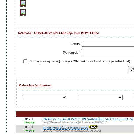
SZUKAJ TURNIEJÓW SPEŁNIAJĄCYCH KRYTERIA:
Status
Typ turnieju:
Szukaj w całej bazie (turnieje z 2026 roku i archiwalne z poprzednich lat)
Kalendarz/archiwum
01-01
GRAND PRIX WOJEWÓDZTWA WARMIŃSKO-MAZURSKIEGO W 
trwający
Woj. Warmińsko-Mazurskie [aktualizacja:30-06-2026]
07-01
IX Memoriał Józefa Matwija 2026
trwający
Gorzów Wielkopolski [aktualizacja:05-08-2026]