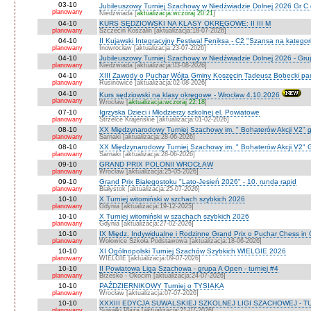
03-10
Jubileuszowy Turniej Szachowy w Niedźwiadzie Dolnej 2026 Gr C
planowany
Niedźwiada [
aktualizacja:wczoraj 20:21
]
04-10
KURS SĘDZIOWSKI NA KLASY OKRĘGOWE: II III M
planowany
Szczecin Koszalin [aktualizacja:18-07-2026]
04-10
II Kujawski Integracyjny Festiwal Feniksa - C2 "Szansa na kategor
planowany
Inowrocław [aktualizacja:23-07-2026]
04-10
Jubileuszowy Turniej Szachowy w Niedźwiadzie Dolnej 2026 - Gr
planowany
Niedżwiada [aktualizacja:03-08-2026]
04-10
XIII Zawody o Puchar Wójta Gminy Koszęcin Tadeusz Bobecki pam
planowany
Rusinowice [aktualizacja:02-08-2026]
04-10
Kurs sędziowski na klasy okręgowe - Wrocław 4.10.2026
planowany
Wrocław [
aktualizacja:wczoraj 22:18
]
07-10
Igrzyska Dzieci i Młodzierzy szkolnej el. Powiatowe
planowany
Strzelce Krajeńskie [aktualizacja:01-02-2026]
08-10
XX Międzynarodowy Turniej Szachowy im. " Bohaterów Akcji V2" g
planowany
Sarnaki [aktualizacja:28-06-2026]
08-10
XX Międzynarodowy Turniej Szachowy im. " Bohaterów Akcji V2" 
planowany
Sarnaki [aktualizacja:28-06-2026]
09-10
GRAND PRIX POLONII WROCŁAW
planowany
Wrocław [aktualizacja:25-05-2026]
09-10
Grand Prix Białegostoku "Lato-Jesień 2026" - 10. runda rapid
planowany
Białystok [aktualizacja:25-07-2026]
10-10
X Turniej witomiński w szchach szybkich 2026
planowany
Gdynia [aktualizacja:19-12-2025]
10-10
X Turniej witomiński w szachach szybkich 2026
planowany
Gdynia [aktualizacja:27-02-2026]
10-10
IX Międz. Indywidualne i Rodzinne Grand Prix o Puchar Chess i
planowany
Wołowice Szkoła Podstawowa [aktualizacja:18-06-2026]
10-10
XI Ogólnopolski Turniej Szachów Szybkich WIELGIE 2026
planowany
WIELGIE [aktualizacja:09-07-2026]
10-10
II Powiatowa Liga Szachowa - grupa A Open - turniej #4
planowany
Brzesko - Okocim [aktualizacja:24-07-2026]
10-10
PAŹDZIERNIKOWY Turniej o TYSIAKA
planowany
Wrocław [aktualizacja:07-07-2026]
10-10
XXXIII EDYCJA SUWALSKIEJ SZKOLNEJ LIGI SZACHOWEJ - TU
planowany
Suwałki Plaza [aktualizacja:21-07-2026]