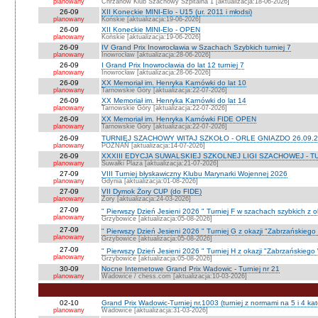
planowany
Chrzanów Klub Szachowy Szpitalna 1 [aktualizacja:18-06-2026]
26-09
XII Koneckie MINI-Elo - U15 (ur. 2011 i młodsi)
planowany
Końskie [aktualizacja:19-06-2026]
26-09
XII Koneckie MINI-Elo - OPEN
planowany
Końskie [aktualizacja:19-06-2026]
26-09
IV Grand Prix Inowrocławia w Szachach Szybkich turniej 7
planowany
Inowrocław [aktualizacja:28-06-2026]
26-09
I Grand Prix Inowrocławia do lat 12 turniej 7
planowany
Inowrocław [aktualizacja:28-06-2026]
26-09
XX Memoriał im. Henryka Karnówki do lat 10
planowany
Tarnowskie Góry [aktualizacja:22-07-2026]
26-09
XX Memoriał im. Henryka Karnówki do lat 14
planowany
Tarnowskie Góry [aktualizacja:22-07-2026]
26-09
XX Memoriał im. Henryka Karnówki FIDE OPEN
planowany
Tarnowskie Góry [aktualizacja:22-07-2026]
26-09
TURNIEJ SZACHOWY WITAJ SZKOŁO - ORLE GNIAZDO 26.09.2
planowany
POZNAŃ [aktualizacja:14-07-2026]
26-09
XXXIII EDYCJA SUWALSKIEJ SZKOLNEJ LIGI SZACHOWEJ - TU
planowany
Suwałki Plaza [aktualizacja:21-07-2026]
27-09
VIII Turniej błyskawiczny Klubu Marynarki Wojennej 2026
planowany
Gdynia [aktualizacja:01-08-2026]
27-09
VII Dymok Żory CUP (do FIDE)
planowany
Żory [aktualizacja:24-03-2026]
27-09
" Pierwszy Dzień Jesieni 2026 " Turniej F w szachach szybkich z 
planowany
Grzybowice [aktualizacja:05-08-2026]
27-09
" Pierwszy Dzień Jesieni 2026 " Turniej G z okazji "Zabrzańskiego
planowany
Grzybowice [aktualizacja:05-08-2026]
27-09
" Pierwszy Dzień Jesieni 2026 " Turniej H z okazji "Zabrzańskiego
planowany
Grzybowice [aktualizacja:05-08-2026]
30-09
Nocne Internetowe Grand Prix Wadowic - Turniej nr 21
planowany
Wadowice / chess.com [aktualizacja:10-03-2026]
02-10
Grand Prix Wadowic-Turniej nr.1003 (turniej z normami na 5 i 4 kat
planowany
Wadowice [aktualizacja:31-03-2026]