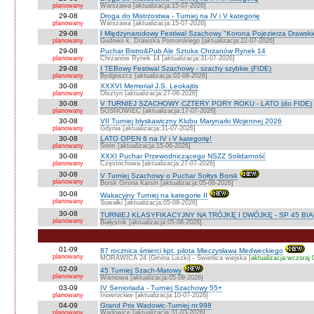
planowany
Warszawa [aktualizacja:15-07-2026]
29-08
Droga do Mistrzostwa - Turniej na IV i V kategorię
planowany
Warszawa [aktualizacja:15-07-2026]
29-08
I Międzynarodowy Festiwal Szachowy "Korona Pojezierza Drawski
planowany
Gudowo k. Drawska Pomorskiego [aktualizacja:22-07-2026]
29-08
Puchar Bistro&Pub Ale Sztuka Chrzanów Rynek 14
planowany
Chrzanów Rynek 14 [aktualizacja:31-07-2026]
29-08
I TEBowy Festiwal Szachowy - szachy szybkie (FIDE)
planowany
Bydgoszcz [aktualizacja:02-08-2026]
30-08
XXXVI Memoriał J.S. Leokajtis
planowany
Olsztyn [aktualizacja:27-06-2026]
30-08
V TURNIEJ SZACHOWY CZTERY PORY ROKU - LATO (do FIDE)
planowany
SOSNOWIEC [aktualizacja:17-07-2026]
30-08
VII Turniej błyskawiczny Klubu Marynarki Wojennej 2026
planowany
Gdynia [aktualizacja:31-07-2026]
30-08
LATO OPEN 6 na IV i V kategorię!
planowany
Śrem [aktualizacja:15-06-2026]
30-08
XXXI Puchar Przewodniczącego NSZZ Solidarność
planowany
Częstochowa [aktualizacja:27-07-2026]
30-08
V Turniej Szachowy o Puchar Sołtys Borsk
planowany
Borsk Gmina Karsin [aktualizacja:05-08-2026]
30-08
Wakacyjny Turniej na kategorie II
planowany
Suwałki [aktualizacja:05-08-2026]
30-08
TURNIEJ KLASYFIKACYJNY NA TRÓJKĘ I DWÓJKĘ - SP 45 BI
planowany
Białystok [aktualizacja:05-08-2026]
01-09
87 rocznica śmierci kpt. pilota Mieczysława Medweckiego
planowany
MORAWICA 24 (Gmina Liszki) - Świetlica wiejska [
aktualizacja:wczoraj 
02-09
45 Turniej Szach-Matowy
planowany
Wiśniowa [aktualizacja:05-08-2026]
03-09
IV Senioriada - Turniej Szachowy 55+
planowany
Inowrocław [aktualizacja:10-07-2026]
04-09
Grand Prix Wadowic-Turniej nr.998
planowany
Wadowice [aktualizacja:31-03-2026]