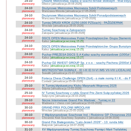
24-10
Otwarte Mistrzostwa Śląska w szacho-tenisie stołowym - finał edyc
planowany
Gliwice [aktualizacja:26-04-2026]
24-10
Drużynowe Mistrzostwa Mazowsza Szkół Podstawowych
planowany
Warszawa-Wesoła [aktualizacja:17-05-2026]
24-10
Drużynowe Mistrzostwa Mazowsza Szkół Ponadpodstawowych
planowany
Warszawa Wesoła [aktualizacja:17-05-2026]
24-10
Turniej DRUGI KROK (1250-1600 PZSzach) - PAŹDZIERNIK
planowany
Wrocław [aktualizacja:28-05-2026]
24-10
Turniej Szachowy w Zakopanem
planowany
Zakopane [aktualizacja:20-06-2026]
24-10
DGCS OPEN Mistrzostwa Polski Przedsiębiorców- Grupa Diament
planowany
Kalisz [
aktualizacja:wczoraj 15:25
]
24-10
DGCS OPEN Mistrzostwa Polski Przedsiębiorców- Grupa Burszty
planowany
Kalisz [
aktualizacja:wczoraj 15:25
]
24-10
Puchar PREZESA DGCS S.A Kalisz szachy standardowe (1000zł 
planowany
Kalisz [
aktualizacja:wczoraj 15:27
]
24-10
Puchar D2 INVEST GROUP Sp. z o.o. - szachy Fischera (2000zł 1
planowany
Kalisz [
aktualizacja:wczoraj 15:22
]
24-10
MISTRZOSTWA SUWAŁK - ID I-III ID IV-VI IMS VII-VIII LICEALIA
planowany
Suwałki [aktualizacja:21-07-2026]
24-10
Forteca Chess Challenge OPEN (3z4) - o małe normy II I K. - do F
planowany
Czeladź [aktualizacja:05-08-2026]
25-10
IX Turniej błyskawiczny Klubu Marynarki Wojennej 2026
planowany
Gdynia [aktualizacja:13-02-2026]
25-10
IV Turniej Szachowy z cyklu Grand Prix Ziemi Sulęczyńskiej 2026
planowany
Sulęczyno [aktualizacja:24-03-2026]
28-10
Nocne Internetowe Grand Prix Wadowic - Turniej nr 22
planowany
Wadowice / chess.com [aktualizacja:10-03-2026]
30-10
GRAND PRIX POLONII WROCŁAW
planowany
Wrocław [aktualizacja:25-05-2026]
30-10
V Międzynarodowe Szachowe Ind. i Rodzinne GP Chrzanowa 2026
planowany
Chrzanów Klub Szachowy Szpitalna 1 [aktualizacja:18-06-2026]
30-10
Grand Prix Białegostoku "Lato-Jesień 2026" - 13. runda blitz
planowany
Białystok [aktualizacja:18-07-2026]
31-10
XV Międzynarodowy Turniej Szachowy Pamięci Marii Trafalskiej