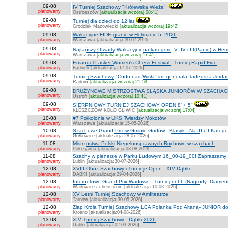
09-08
IV Turniej Szachowy "Królewska Wieża"
planowany
Ostrzeszów [
aktualizacja:wczoraj 08:41
]
09-08
Turniej dla dzieci do 12 lat
planowany
Grodzisk Mazowiecki [
aktualizacja:wczoraj 19:42
]
09-08
Wakacyjne FIDE granie w Hetmanie 5_2026
planowany
Warszawa [aktualizacja:30-07-2026]
09-08
Najtańszy Otwarty Wakacyjny na kategorie V_IV i III(Panie) w He
planowany
Warszawa [
aktualizacja:wczoraj 17:41
]
09-08
Emanuel Lasker Women's Chess Festival - Turniej Rapid Fide
planowany
Barlinek [aktualizacja:17-07-2026]
09-08
Turniej Szachowy "Cudu nad Wisłą" im. generała Tadeusza Jord
planowany
Radom [
aktualizacja:wczoraj 21:59
]
09-08
DRUŻYNOWE MISTRZOSTWA ŚLĄSKA JUNIORÓW W SZACHACH S
planowany
Ustroń [
aktualizacja:wczoraj 10:41
]
09-08
SIERPNIOWY TURNIEJ SZACHOWY OPEN 8' + 5"
planowany
KLESZCZÓW KOŁO GLIWIC [
aktualizacja:wczoraj 17:04
]
10-08
#7 Półkolonie w UKS Twierdzy Mokotów
planowany
Warszawa [aktualizacja:15-05-2026]
10-08
Szachowe Grand Prix w Gminie Godów - Klasyk - Na III i II Katego
planowany
Gołkowice [aktualizacja:28-07-2026]
11-08
Mistrzostwa Polski Niepełnosprawnych Ruchowo w szachach
planowany
Pokrzywna [aktualizacja:03-08-2026]
11-08
Szachy w plenerze w Parku Ludowym 16_00-19_00! Zapraszamy!
planowany
Lublin [aktualizacja:30-07-2026]
12-08
XVIII Obóz Szachowy i Turnieje Open - XIV Dąbki
planowany
DĄBKI [aktualizacja:29-04-2026]
12-08
Internetowe Grand Prix Wadowic - Turniej nr 66 (Nagrody: Diamen
planowany
Wadowice / chess.com [aktualizacja:10-03-2026]
12-08
XV Letni Turniej Szachowy w Amfiteatrze
planowany
Tarnów [aktualizacja:30-05-2026]
12-08
Złap Króla Turniej Szachowy LCA Polanka Pod Altaną- JUNIOR do 
planowany
Krosno [aktualizacja:04-08-2026]
13-08
XIV Turniej Szachowy - Dąbki 2026
planowany
Dąbki [aktualizacja:02-03-2026]