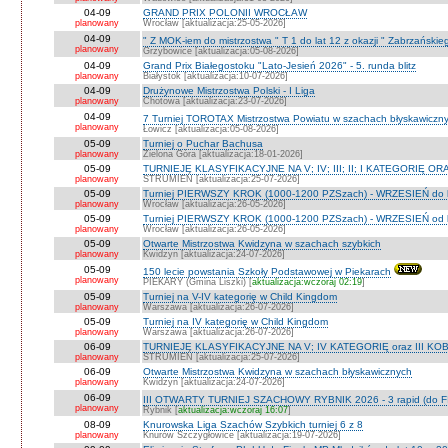
04-09
GRAND PRIX POLONII WROCŁAW
planowany
Wrocław [aktualizacja:25-05-2026]
04-09
" Z MOK-iem do mistrzostwa " T 1 do lat 12 z okazji " Zabrzańskie
planowany
Grzybowice [aktualizacja:05-08-2026]
04-09
Grand Prix Białegostoku "Lato-Jesień 2026" - 5. runda blitz
planowany
Białystok [aktualizacja:10-07-2026]
04-09
Drużynowe Mistrzostwa Polski - I Liga
planowany
Chotowa [aktualizacja:23-07-2026]
04-09
7 Turniej TOROTAX Mistrzostwa Powiatu w szachach błyskawiczn
planowany
Łowicz [aktualizacja:05-08-2026]
05-09
Turniej o Puchar Bachusa
planowany
Zielona Góra [aktualizacja:18-01-2026]
05-09
TURNIEJE KLASYFIKACYJNE NA V; IV; III; II; I KATEGORIĘ OR
planowany
STRUMIEŃ [aktualizacja:25-07-2026]
05-09
Turniej PIERWSZY KROK (1000-1200 PZSzach) - WRZESIEŃ do l
planowany
Wrocław [aktualizacja:26-05-2026]
05-09
Turniej PIERWSZY KROK (1000-1200 PZSzach) - WRZESIEŃ od l
planowany
Wrocław [aktualizacja:26-05-2026]
05-09
Otwarte Mistrzostwa Kwidzyna w szachach szybkich
planowany
Kwidzyn [aktualizacja:24-07-2026]
05-09
150 lecie powstania Szkoły Podstawowej w Piekarach
planowany
PIEKARY (Gmina Liszki) [
aktualizacja:wczoraj 02:19
]
05-09
Turniej na V-IV kategorię w Child Kingdom
planowany
Warszawa [aktualizacja:26-07-2026]
05-09
Turniej na IV kategorię w Child Kingdom
planowany
Warszawa [aktualizacja:26-07-2026]
06-09
TURNIEJE KLASYFIKACYJNE NA V; IV KATEGORIĘ oraz III KOB
planowany
STRUMIEŃ [aktualizacja:25-07-2026]
06-09
Otwarte Mistrzostwa Kwidzyna w szachach błyskawicznych
planowany
Kwidzyn [aktualizacja:24-07-2026]
06-09
III OTWARTY TURNIEJ SZACHOWY RYBNIK 2026 - 3 rapid (do F
planowany
Rybnik [
aktualizacja:wczoraj 16:07
]
08-09
Knurowska Liga Szachów Szybkich turniej 6 z 8
planowany
Knurów Szczygłowice [aktualizacja:19-07-2026]