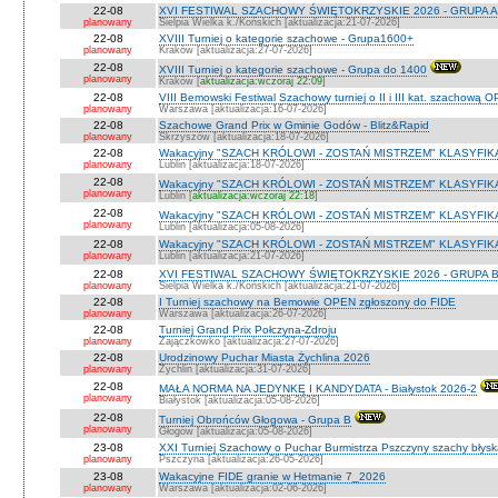
22-08
XVI FESTIWAL SZACHOWY ŚWIĘTOKRZYSKIE 2026 - GRUPA A 
planowany
Sielpia Wielka k./Końskich [aktualizacja:21-07-2026]
22-08
XVIII Turniej o kategorie szachowe - Grupa1600+
planowany
Kraków [aktualizacja:27-07-2026]
22-08
XVIII Turniej o kategorie szachowe - Grupa do 1400
planowany
Kraków [
aktualizacja:wczoraj 22:09
]
22-08
VIII Bemowski Festiwal Szachowy turniej o II i III kat. szachową 
planowany
Warszawa [aktualizacja:16-07-2026]
22-08
Szachowe Grand Prix w Gminie Godów - Blitz&Rapid
planowany
Skrzyszów [aktualizacja:18-07-2026]
22-08
Wakacyjny "SZACH KRÓLOWI - ZOSTAŃ MISTRZEM" KLASYFIK
planowany
Lublin [aktualizacja:18-07-2026]
22-08
Wakacyjny "SZACH KRÓLOWI - ZOSTAŃ MISTRZEM" KLASYFIK
planowany
Lublin [
aktualizacja:wczoraj 22:18
]
22-08
Wakacyjny "SZACH KRÓLOWI - ZOSTAŃ MISTRZEM" KLASYFI
planowany
Lublin [aktualizacja:05-08-2026]
22-08
Wakacyjny "SZACH KRÓLOWI - ZOSTAŃ MISTRZEM" KLASYFIKA
planowany
Lublin [aktualizacja:21-07-2026]
22-08
XVI FESTIWAL SZACHOWY ŚWIĘTOKRZYSKIE 2026 - GRUPA 
planowany
Sielpia Wielka k./Końskich [aktualizacja:21-07-2026]
22-08
I Turniej szachowy na Bemowie OPEN zgłoszony do FIDE
planowany
Warszawa [aktualizacja:26-07-2026]
22-08
Turniej Grand Prix Połczyna-Zdroju
planowany
Zajączkówko [aktualizacja:27-07-2026]
22-08
Urodzinowy Puchar Miasta Żychlina 2026
planowany
Żychlin [aktualizacja:31-07-2026]
22-08
MAŁA NORMA NA JEDYNKĘ I KANDYDATA - Białystok 2026-2
planowany
Białystok [aktualizacja:05-08-2026]
22-08
Turniej Obrońców Głogowa - Grupa B
planowany
Głogów [aktualizacja:05-08-2026]
23-08
XXI Turniej Szachowy o Puchar Burmistrza Pszczyny szachy błys
planowany
Pszczyna [aktualizacja:26-05-2026]
23-08
Wakacyjne FIDE granie w Hetmanie 7_2026
planowany
Warszawa [aktualizacja:02-06-2026]