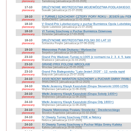
planowany
Tarnobrzeg [aktualizacja:20-03-2026]
17-10
DRUŻYNOWE MISTRZOSTWA WOJEWÓDZTWA PODLASKIEGO 
planowany
Suwałki [aktualizacja:21-07-2026]
18-10
V TURNIEJ SZACHOWY CZTERY PORY ROKU - JESIEŃ (do FID
planowany
SOSNOWIEC [aktualizacja:21-01-2026]
18-10
V Grand-Prix Lubelszczyzny o puchar Burmistrza Opola Lubelskie
planowany
Opole Lubelskie [aktualizacja:21-07-2026]
18-10
VI Turniej Szachowy o Puchar Burmistrza Dziwnowa
planowany
Dziwnów [aktualizacja:17-03-2026]
18-10
DRUŻYNOWE MISTRZOSTWA POLSKI DO LAT 10
planowany
Szklarska Porębs [aktualizacja:07-06-2026]
19-10
Mistrzostwa Polski Drukarzy i Wydawców
planowany
Serpelice [aktualizacja:16-06-2026]
23-10
Grand Prix Wadowic-Turniej nr.1005 (z normami na 2. 3. 4. 5. kate
planowany
Wadowice [aktualizacja:31-03-2026]
23-10
GRAND PRIX POLONII WROCŁAW
planowany
Wrocław [aktualizacja:25-05-2026]
23-10
Grand Prix Białegostoku "Lato-Jesień 2026" - 12. runda rapid
planowany
Białystok [aktualizacja:25-07-2026]
24-10
XXVII NOCNY MARATON SZACHOWY o PUCHAR GMINY PAWŁOW
planowany
PAWŁOWICE [aktualizacja:09-12-2025]
24-10
Wielki Jesienny Klasyk Kaszubski (Grupa Skowronki 1000-1250)
planowany
Wejherowo [aktualizacja:11-06-2026]
24-10
Wielki Jesienny Klasyk Kaszubski (Grupa Sokoły 1400+)
planowany
Wejherowo [aktualizacja:11-06-2026]
24-10
Wielki Jesienny Klasyk Kaszubski (Grupa Orły 1800+)
planowany
Wejherowo [aktualizacja:11-06-2026]
24-10
Otwarte Mistrzostwa Powiatu Strzelecko - Drezdeneckiego
planowany
Strzelce Krajeńskie [aktualizacja:01-02-2026]
24-10
IV Otwarty Turniej Szachowy FIDE w Nidzicy
planowany
Nidzica [aktualizacja:13-07-2026]
24-10
XI Otwarty Turniej Szachowy o Puchar Wójta Gminy Kaliska
planowany
Kaliska [aktualizacja:26-06-2026]