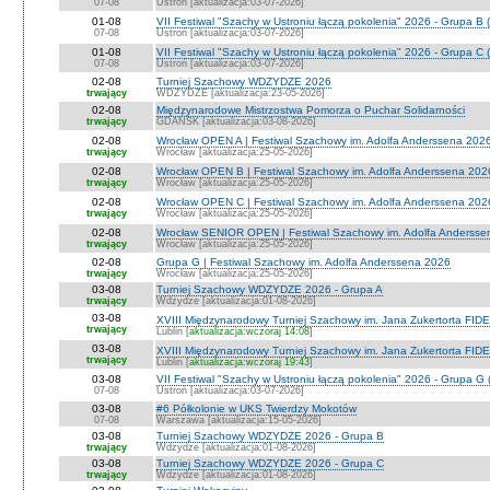
07-08
Ustroń [aktualizacja:03-07-2026]
01-08
VII Festiwal "Szachy w Ustroniu łączą pokolenia" 2026 - Grupa B 
07-08
Ustroń [aktualizacja:03-07-2026]
01-08
VII Festiwal "Szachy w Ustroniu łączą pokolenia" 2026 - Grupa C 
07-08
Ustroń [aktualizacja:03-07-2026]
02-08
Turniej Szachowy WDZYDZE 2026
trwający
WDZYDZE [aktualizacja:23-05-2026]
02-08
Międzynarodowe Mistrzostwa Pomorza o Puchar Solidarności
trwający
GDAŃSK [aktualizacja:03-08-2026]
02-08
Wrocław OPEN A | Festiwal Szachowy im. Adolfa Anderssena 202
trwający
Wrocław [aktualizacja:25-05-2026]
02-08
Wrocław OPEN B | Festiwal Szachowy im. Adolfa Anderssena 202
trwający
Wrocław [aktualizacja:25-05-2026]
02-08
Wrocław OPEN C | Festiwal Szachowy im. Adolfa Anderssena 202
trwający
Wrocław [aktualizacja:25-05-2026]
02-08
Wrocław SENIOR OPEN | Festiwal Szachowy im. Adolfa Andersse
trwający
Wrocław [aktualizacja:25-05-2026]
02-08
Grupa G | Festiwal Szachowy im. Adolfa Anderssena 2026
trwający
Wrocław [aktualizacja:25-05-2026]
03-08
Turniej Szachowy WDZYDZE 2026 - Grupa A
trwający
Wdzydze [aktualizacja:01-08-2026]
03-08
XVIII Międzynarodowy Turniej Szachowy im. Jana Zukertorta FIDE
trwający
Lublin [
aktualizacja:wczoraj 14:08
]
03-08
XVIII Międzynarodowy Turniej Szachowy im. Jana Zukertorta FID
trwający
Lublin [
aktualizacja:wczoraj 19:43
]
03-08
VII Festiwal "Szachy w Ustroniu łączą pokolenia" 2026 - Grupa G 
07-08
Ustroń [aktualizacja:03-07-2026]
03-08
#6 Półkolonie w UKS Twierdzy Mokotów
07-08
Warszawa [aktualizacja:15-05-2026]
03-08
Turniej Szachowy WDZYDZE 2026 - Grupa B
trwający
Wdzydze [aktualizacja:01-08-2026]
03-08
Turniej Szachowy WDZYDZE 2026 - Grupa C
trwający
Wdzydze [aktualizacja:01-08-2026]