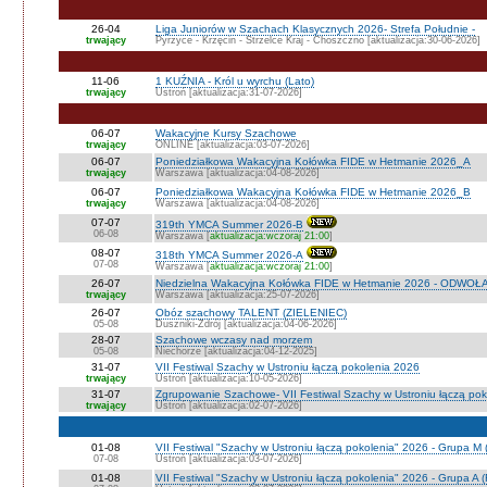
26-04
Liga Juniorów w Szachach Klasycznych 2026- Strefa Południe -
trwający
Pyrzyce - Krzęcin - Strzelce Kraj - Choszczno [aktualizacja:30-06-2026]
11-06
1 KUŹNIA - Król u wyrchu (Lato)
trwający
Ustroń [aktualizacja:31-07-2026]
06-07
Wakacyjne Kursy Szachowe
trwający
ONLINE [aktualizacja:03-07-2026]
06-07
Poniedziałkowa Wakacyjna Kołówka FIDE w Hetmanie 2026_A
trwający
Warszawa [aktualizacja:04-08-2026]
06-07
Poniedziałkowa Wakacyjna Kołówka FIDE w Hetmanie 2026_B
trwający
Warszawa [aktualizacja:04-08-2026]
07-07
319th YMCA Summer 2026-B
06-08
Warszawa [
aktualizacja:wczoraj 21:00
]
08-07
318th YMCA Summer 2026-A
07-08
Warszawa [
aktualizacja:wczoraj 21:00
]
26-07
Niedzielna Wakacyjna Kołówka FIDE w Hetmanie 2026 - ODWOŁ
trwający
Warszawa [aktualizacja:25-07-2026]
26-07
Obóz szachowy TALENT (ZIELENIEC)
05-08
Duszniki-Zdrój [aktualizacja:04-06-2026]
28-07
Szachowe wczasy nad morzem
05-08
Niechorze [aktualizacja:04-12-2025]
31-07
VII Festiwal Szachy w Ustroniu łączą pokolenia 2026
trwający
Ustroń [aktualizacja:10-05-2026]
31-07
Zgrupowanie Szachowe- VII Festiwal Szachy w Ustroniu łączą po
trwający
Ustroń [aktualizacja:02-07-2026]
01-08
VII Festiwal "Szachy w Ustroniu łączą pokolenia" 2026 - Grupa M
07-08
Ustroń [aktualizacja:03-07-2026]
01-08
VII Festiwal "Szachy w Ustroniu łączą pokolenia" 2026 - Grupa A