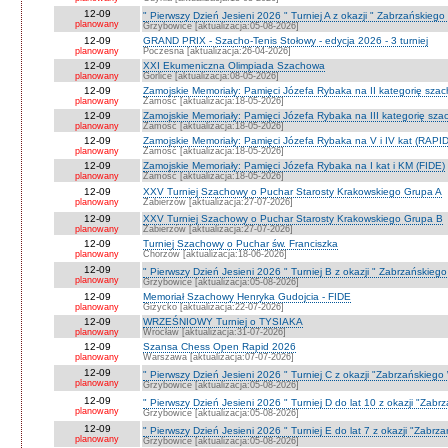
12-09
" Pierwszy Dzień Jesieni 2026 " Turniej A z okazji " Zabrzańskiego
planowany
Grzybowice [aktualizacja:05-08-2026]
12-09
GRAND PRIX - Szacho-Tenis Stołowy - edycja 2026 - 3 turniej
planowany
Poczesna [aktualizacja:26-04-2026]
12-09
XXI Ekumeniczna Olimpiada Szachowa
planowany
Gorlice [aktualizacja:08-05-2026]
12-09
Zamojskie Memoriały: Pamięci Józefa Rybaka na II kategorię sza
planowany
Zamość [aktualizacja:18-05-2026]
12-09
Zamojskie Memoriały: Pamięci Józefa Rybaka na III kategorię sz
planowany
Zamość [aktualizacja:18-05-2026]
12-09
Zamojskie Memoriały: Pamięci Józefa Rybaka na V i IV kat (RAPI
planowany
Zamość [aktualizacja:18-05-2026]
12-09
Zamojskie Memoriały: Pamięci Józefa Rybaka na I kat i KM (FIDE)
planowany
Zamość [aktualizacja:18-05-2026]
12-09
XXV Turniej Szachowy o Puchar Starosty Krakowskiego Grupa A
planowany
Zabierzów [aktualizacja:27-07-2026]
12-09
XXV Turniej Szachowy o Puchar Starosty Krakowskiego Grupa B
planowany
Zabierzów [aktualizacja:27-07-2026]
12-09
Turniej Szachowy o Puchar św. Franciszka
planowany
Chorzów [aktualizacja:18-06-2026]
12-09
" Pierwszy Dzień Jesieni 2026 " Turniej B z okazji " Zabrzańskieg
planowany
Grzybowice [aktualizacja:05-08-2026]
12-09
Memoriał Szachowy Henryka Gudojcia - FIDE
planowany
Giżycko [aktualizacja:22-07-2026]
12-09
WRZEŚNIOWY Turniej o TYSIAKA
planowany
Wrocław [aktualizacja:31-07-2026]
12-09
Szansa Chess Open Rapid 2026
planowany
Warszawa [aktualizacja:07-07-2026]
12-09
" Pierwszy Dzień Jesieni 2026 " Turniej C z okazji "Zabrzańskiego
planowany
Grzybowice [aktualizacja:05-08-2026]
12-09
" Pierwszy Dzień Jesieni 2026 " Turniej D do lat 10 z okazji "Zab
planowany
Grzybowice [aktualizacja:05-08-2026]
12-09
" Pierwszy Dzień Jesieni 2026 " Turniej E do lat 7 z okazji "Zabrz
planowany
Grzybowice [aktualizacja:05-08-2026]