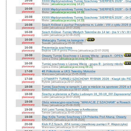
16-08
XXXII Międzynarodowy Turniej Szachowy "SIERPIEŃ 2026" - Grup
planowany
Mielec [
aktualizacja:wczoraj 14:27
]
16-08
XXXII Międzynarodowy Turniej Szachowy "SIERPIEŃ 2026" - Gr B
planowany
Mielec [
aktualizacja:wczoraj 14:19
]
16-08
XXXII Międzynarodowy Turniej Szachowy "SIERPIEŃ 2026" - Gr C J
planowany
Mielec [
aktualizacja:wczoraj 14:33
]
16-08
Szach Królowi o puchar Prezydenta m. Lublin - VIII z cyklu 2026
planowany
Lublin [aktualizacja:18-07-2026]
16-08
Szach Królowi -Turniej Młodych Talentów do 14 lat - (na V i IV i III
planowany
Lublin [aktualizacja:02-08-2026]
16-08
Wakacyjny Turniej na kategorie I
planowany
Suwałki [aktualizacja:05-08-2026]
16-08
Prezentacja szachowa
planowany
Biejków 136 A gmina Promna [aktualizacja:22-07-2026]
16-08
Otwarty Turniej Szachowy o Lipową Wieżę - grupa A - OPEN
planowany
Lipnica Dolna [
aktualizacja:wczoraj 08:24
]
16-08
Turniej szachowy o Lipową Wieżę - grupa B - juniorzy młodsi
planowany
Lipnica Dolna [
aktualizacja:wczoraj 08:21
]
17-08
#8 Półkolonie w UKS Twierdzy Mokotów
planowany
Warszawa [aktualizacja:15-05-2026]
17-08
I OTWARTY TURNIEJ SZACHOWY RYBNIK 2026 - Klasyk (do FID
planowany
Rybnik [aktualizacja:29-07-2026]
18-08
Turniej Szachowy w ramach: Lato w mieście na sportowo 2026 w Bie
planowany
Bielsko-Biała [aktualizacja:08-07-2026]
18-08
Szachy w plenerze w Parku Ludowym 16_00-19_00! Zapraszamy!
planowany
Lublin [aktualizacja:30-07-2026]
19-08
Obóz rekreacyjno-szachowy "WAKACJE Z SZACHAMI" w Rowach
planowany
Rowy [aktualizacja:05-08-2026]
19-08
XVI Letni Turniej Szachowy w Amfiteatrze
planowany
Tarnów [aktualizacja:30-05-2026]
19-08
Złap Króla Turniej Szachowy LCA Polanka Pod Altaną- Otwarty
planowany
KROSNO [aktualizacja:04-08-2026]
20-08
Klub P.Z.Szach. (654 turniej czwartkowy pamięci P. Wajszczyka)
planowany
Warszawa [aktualizacja:31-07-2026]