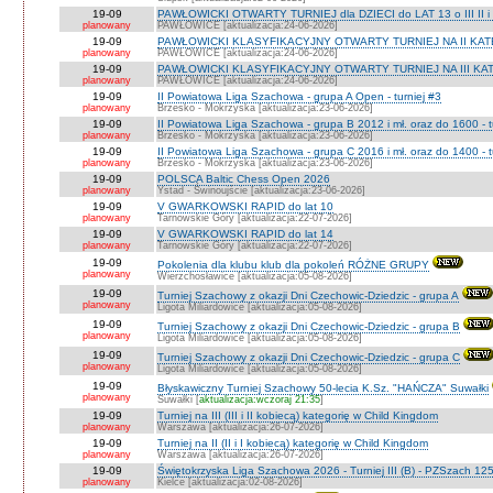
19-09
PAWŁOWICKI OTWARTY TURNIEJ dla DZIECI do LAT 13 o III II i I
planowany
PAWŁOWICE [aktualizacja:24-06-2026]
19-09
PAWŁOWICKI KLASYFIKACYJNY OTWARTY TURNIEJ NA II KATEG
planowany
PAWŁOWICE [aktualizacja:24-06-2026]
19-09
PAWŁOWICKI KLASYFIKACYJNY OTWARTY TURNIEJ NA III KATEG
planowany
PAWŁOWICE [aktualizacja:24-06-2026]
19-09
II Powiatowa Liga Szachowa - grupa A Open - turniej #3
planowany
Brzesko - Mokrzyska [aktualizacja:23-06-2026]
19-09
II Powiatowa Liga Szachowa - grupa B 2012 i mł. oraz do 1600 - t
planowany
Brzesko - Mokrzyska [aktualizacja:23-06-2026]
19-09
II Powiatowa Liga Szachowa - grupa C 2016 i mł. oraz do 1400 - t
planowany
Brzesko - Mokrzyska [aktualizacja:23-06-2026]
19-09
POLSCA Baltic Chess Open 2026
planowany
Ystad - Świnoujście [aktualizacja:23-06-2026]
19-09
V GWARKOWSKI RAPID do lat 10
planowany
Tarnowskie Góry [aktualizacja:22-07-2026]
19-09
V GWARKOWSKI RAPID do lat 14
planowany
Tarnowskie Góry [aktualizacja:22-07-2026]
19-09
Pokolenia dla klubu klub dla pokoleń RÓŻNE GRUPY
planowany
Wierzchosławice [aktualizacja:05-08-2026]
19-09
Turniej Szachowy z okazji Dni Czechowic-Dziedzic - grupa A
planowany
Ligota Miliardowice [aktualizacja:05-08-2026]
19-09
Turniej Szachowy z okazji Dni Czechowic-Dziedzic - grupa B
planowany
Ligota Miliardowice [aktualizacja:05-08-2026]
19-09
Turniej Szachowy z okazji Dni Czechowic-Dziedzic - grupa C
planowany
Ligota Miliardowice [aktualizacja:05-08-2026]
19-09
Błyskawiczny Turniej Szachowy 50-lecia K.Sz. "HAŃCZA" Suwałki
planowany
Suwałki [
aktualizacja:wczoraj 21:35
]
19-09
Turniej na III (III i II kobiecą) kategorię w Child Kingdom
planowany
Warszawa [aktualizacja:26-07-2026]
19-09
Turniej na II (II i I kobiecą) kategorię w Child Kingdom
planowany
Warszawa [aktualizacja:26-07-2026]
19-09
Świętokrzyska Liga Szachowa 2026 - Turniej III (B) - PZSzach 1
planowany
Kielce [aktualizacja:02-08-2026]