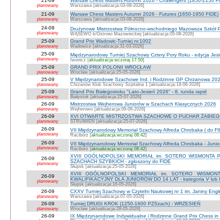
21-09
Warsaw Chess Masters Autumn 2026 - Challengers (1850-2150 F
planowany
Warszawa [aktualizacja:03-08-2026]
21-09
Warsaw Chess Masters Autumn 2026 - Futures (1650-1950 FIDE)
planowany
Warszawa [aktualizacja:03-08-2026]
24-09
Drużynowe Mistrzostwa Północno-wschodniego Mazowsza Szkół
planowany
WĄSEWO k/Ostrowi Mazowieckiej [aktualizacja:05-08-2026]
25-09
Grand Prix Wadowic-Turniej nr.1002
planowany
Wadowice [aktualizacja:31-03-2026]
25-09
Międzynarodowy Turniej Szachowy Cztery Pory Roku - edycja Jes
planowany
Iwonicz [
aktualizacja:wczoraj 17:50
]
25-09
GRAND PRIX POLONII WROCŁAW
planowany
Wrocław [aktualizacja:25-05-2026]
25-09
V Międzynarodowe Szachowe Ind. i Rodzinne GP Chrzanowa 2026
planowany
Chrzanów Klub Szachowy Szpitalna 1 [aktualizacja:18-06-2026]
25-09
Grand Prix Białegostoku "Lato-Jesień 2026" - 8. runda rapid
planowany
Białystok [aktualizacja:25-07-2026]
26-09
Mistrzostwa Wejherowa Juniorów w Szachach Klasycznych 2026
planowany
Wejherowo [aktualizacja:09-06-2026]
26-09
XVI OTWARTE MISTRZOSTWA SZACHOWE O PUCHAR ŻABIEGO K
planowany
STRUMIEŃ [aktualizacja:25-07-2026]
26-09
VII Międzynarodowy Memoriał Szachowy Alfreda Chrobaka ( do FI
planowany
Racibórz [
aktualizacja:wczoraj 08:42
]
26-09
VII Międzynarodowy Memoriał Szachowy Alfreda Chrobaka - Junior
planowany
Racibórz [
aktualizacja:wczoraj 08:42
]
XVIII OGÓLNOPOLSKI MEMORIAŁ im. SOTERO WISMONTA 
26-09
SZACHACH SZYBKICH - zgłoszony do FIDE
planowany
Słupsk [aktualizacja:25-05-2026]
XVIII OGÓLNOPOLSKI MEMORIAŁ im. SOTERO WISMON
26-09
KWALIFIKACYJNY DLA JUNIORÓW DO 14 LAT - kategoria V lub IV 
planowany
Słupsk [aktualizacja:16-05-2026]
26-09
CXXV Turniej Szachowy w Czytelni Naukowej nr 1 im. Janiny Engler
planowany
Warszawa [aktualizacja:07-05-2026]
26-09
Turniej DRUGI KROK (1250-1600 PZSzach) - WRZESIEŃ
planowany
Wrocław [aktualizacja:28-05-2026]
26-09
IX Międzynarodowe Indywidualne i Rodzinne Grand Prix Chess i