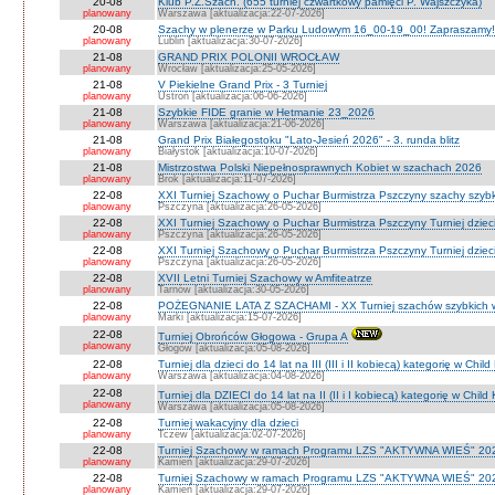
20-08
Klub P.Z.Szach. (655 turniej czwartkowy pamięci P. Wajszczyka)
planowany
Warszawa [aktualizacja:22-07-2026]
20-08
Szachy w plenerze w Parku Ludowym 16_00-19_00! Zapraszamy!
planowany
Lublin [aktualizacja:30-07-2026]
21-08
GRAND PRIX POLONII WROCŁAW
planowany
Wrocław [aktualizacja:25-05-2026]
21-08
V Piekielne Grand Prix - 3 Turniej
planowany
Ustroń [aktualizacja:06-06-2026]
21-08
Szybkie FIDE granie w Hetmanie 23_2026
planowany
Warszawa [aktualizacja:21-06-2026]
21-08
Grand Prix Białegostoku "Lato-Jesień 2026" - 3. runda blitz
planowany
Białystok [aktualizacja:10-07-2026]
21-08
Mistrzostwa Polski Niepełnosprawnych Kobiet w szachach 2026
planowany
Brok [aktualizacja:11-07-2026]
22-08
XXI Turniej Szachowy o Puchar Burmistrza Pszczyny szachy szyb
planowany
Pszczyna [aktualizacja:26-05-2026]
22-08
XXI Turniej Szachowy o Puchar Burmistrza Pszczyny Turniej dzieci
planowany
Pszczyna [aktualizacja:26-05-2026]
22-08
XXI Turniej Szachowy o Puchar Burmistrza Pszczyny Turniej dzieci
planowany
Pszczyna [aktualizacja:26-05-2026]
22-08
XVII Letni Turniej Szachowy w Amfiteatrze
planowany
Tarnów [aktualizacja:30-05-2026]
22-08
POŻEGNANIE LATA Z SZACHAMI - XX Turniej szachów szybkich 
planowany
Marki [aktualizacja:15-07-2026]
22-08
Turniej Obrońców Głogowa - Grupa A
planowany
Głogów [aktualizacja:05-08-2026]
22-08
Turniej dla dzieci do 14 lat na III (III i II kobiecą) kategorię w Chi
planowany
Warszawa [aktualizacja:04-08-2026]
22-08
Turniej dla DZIECI do 14 lat na II (II i I kobiecą) kategorię w Chil
planowany
Warszawa [aktualizacja:05-08-2026]
22-08
Turniej wakacyjny dla dzieci
planowany
Tczew [aktualizacja:02-07-2026]
22-08
Turniej Szachowy w ramach Programu LZS "AKTYWNA WIEŚ" 202
planowany
Kamień [aktualizacja:29-07-2026]
22-08
Turniej Szachowy w ramach Programu LZS "AKTYWNA WIEŚ" 202
planowany
Kamień [aktualizacja:29-07-2026]