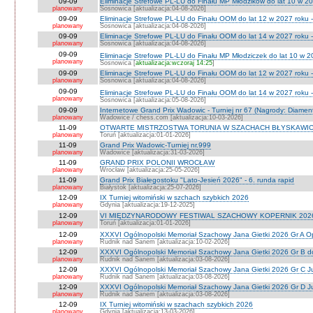
09-09
Eliminacje Strefowe PL-LU do Finału MP Młodzików do lat 10 w 20
planowany
Sosnowica [aktualizacja:04-08-2026]
09-09
Eliminacje Strefowe PL-LU do Finału OOM do lat 12 w 2027 roku -
planowany
Sosnowica [aktualizacja:04-08-2026]
09-09
Eliminacje Strefowe PL-LU do Finału OOM do lat 14 w 2027 roku 
planowany
Sosnowica [aktualizacja:04-08-2026]
09-09
Eliminacje Strefowe PL-LU do Finału MP Młodziczek do lat 10 w 2
planowany
Sosnowica [
aktualizacja:wczoraj 14:25
]
09-09
Eliminacje Strefowe PL-LU do Finału OOM do lat 12 w 2027 roku 
planowany
Sosnowica [aktualizacja:04-08-2026]
09-09
Eliminacje Strefowe PL-LU do Finału OOM do lat 14 w 2027 roku 
planowany
Sosnowica [aktualizacja:05-08-2026]
09-09
Internetowe Grand Prix Wadowic - Turniej nr 67 (Nagrody: Diamen
planowany
Wadowice / chess.com [aktualizacja:10-03-2026]
11-09
OTWARTE MISTRZOSTWA TORUNIA W SZACHACH BŁYSKAWIC
planowany
Toruń [aktualizacja:01-01-2026]
11-09
Grand Prix Wadowic-Turniej nr.999
planowany
Wadowice [aktualizacja:31-03-2026]
11-09
GRAND PRIX POLONII WROCŁAW
planowany
Wrocław [aktualizacja:25-05-2026]
11-09
Grand Prix Białegostoku "Lato-Jesień 2026" - 6. runda rapid
planowany
Białystok [aktualizacja:25-07-2026]
12-09
IX Turniej witomiński w szchach szybkich 2026
planowany
Gdynia [aktualizacja:19-12-2025]
12-09
VI MIĘDZYNARODOWY FESTIWAL SZACHOWY KOPERNIK 202
planowany
Toruń [aktualizacja:01-01-2026]
12-09
XXXVI Ogólnopolski Memoriał Szachowy Jana Gietki 2026 Gr A 
planowany
Rudnik nad Sanem [aktualizacja:10-02-2026]
12-09
XXXVI Ogólnopolski Memoriał Szachowy Jana Gietki 2026 Gr B 
planowany
Rudnik nad Sanem [aktualizacja:03-08-2026]
12-09
XXXVI Ogólnopolski Memoriał Szachowy Jana Gietki 2026 Gr C Ju
planowany
Rudnik nad Sanem [aktualizacja:03-08-2026]
12-09
XXXVI Ogólnopolski Memoriał Szachowy Jana Gietki 2026 Gr D Jun.
planowany
Rudnik nad Sanem [aktualizacja:03-08-2026]
12-09
IX Turniej witomiński w szachach szybkich 2026
planowany
Gdynia [aktualizacja:13-03-2026]