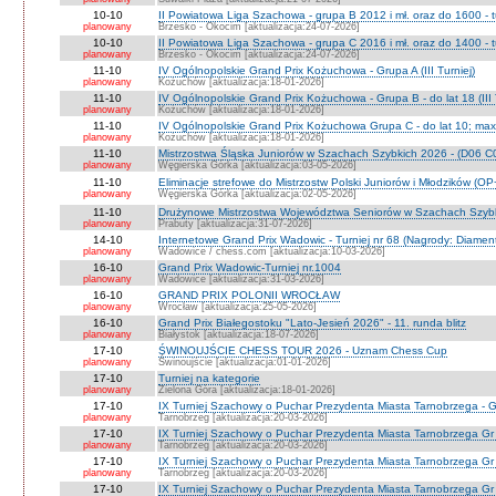
10-10
II Powiatowa Liga Szachowa - grupa B 2012 i mł. oraz do 1600 - t
planowany
Brzesko - Okocim [aktualizacja:24-07-2026]
10-10
II Powiatowa Liga Szachowa - grupa C 2016 i mł. oraz do 1400 - t
planowany
Brzesko - Okocim [aktualizacja:24-07-2026]
11-10
IV Ogólnopolskie Grand Prix Kożuchowa - Grupa A (III Turniej)
planowany
Kożuchów [aktualizacja:18-01-2026]
11-10
IV Ogólnopolskie Grand Prix Kożuchowa - Grupa B - do lat 18 (III 
planowany
Kożuchów [aktualizacja:18-01-2026]
11-10
IV Ogólnopolskie Grand Prix Kożuchowa Grupa C - do lat 10; max 
planowany
Kożuchów [aktualizacja:18-01-2026]
11-10
Mistrzostwa Śląska Juniorów w Szachach Szybkich 2026 - (D06 
planowany
Węgierska Górka [aktualizacja:03-05-2026]
11-10
Eliminacje strefowe do Mistrzostw Polski Juniorów i Młodzików (O
planowany
Węgierska Górka [aktualizacja:02-05-2026]
11-10
Drużynowe Mistrzostwa Województwa Seniorów w Szachach Szyb
planowany
Prabuty [aktualizacja:31-07-2026]
14-10
Internetowe Grand Prix Wadowic - Turniej nr 68 (Nagrody: Diamen
planowany
Wadowice / chess.com [aktualizacja:10-03-2026]
16-10
Grand Prix Wadowic-Turniej nr.1004
planowany
Wadowice [aktualizacja:31-03-2026]
16-10
GRAND PRIX POLONII WROCŁAW
planowany
Wrocław [aktualizacja:25-05-2026]
16-10
Grand Prix Białegostoku "Lato-Jesień 2026" - 11. runda blitz
planowany
Białystok [aktualizacja:18-07-2026]
17-10
ŚWINOUJŚCIE CHESS TOUR 2026 - Uznam Chess Cup
planowany
Świnoujście [aktualizacja:01-01-2026]
17-10
Turniej na kategorie
planowany
Zielona Góra [aktualizacja:18-01-2026]
17-10
IX Turniej Szachowy o Puchar Prezydenta Miasta Tarnobrzega - G
planowany
Tarnobrzeg [aktualizacja:20-03-2026]
17-10
IX Turniej Szachowy o Puchar Prezydenta Miasta Tarnobrzega Gr
planowany
Tarnobrzeg [aktualizacja:20-03-2026]
17-10
IX Turniej Szachowy o Puchar Prezydenta Miasta Tarnobrzega Gr
planowany
Tarnobrzeg [aktualizacja:20-03-2026]
17-10
IX Turniej Szachowy o Puchar Prezydenta Miasta Tarnobrzega Gr 