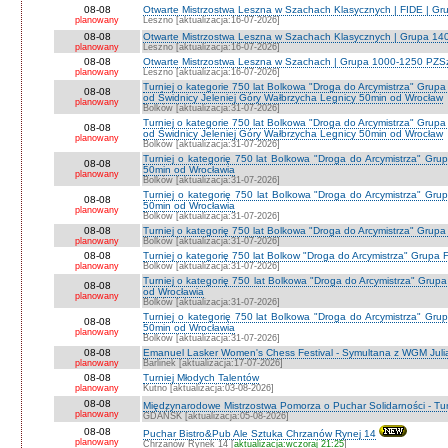
08-08
Otwarte Mistrzostwa Leszna w Szachach Klasycznych | FIDE | G
planowany
Leszno [aktualizacja:16-07-2026]
08-08
Otwarte Mistrzostwa Leszna w Szachach Klasycznych | Grupa 1
planowany
Leszno [aktualizacja:16-07-2026]
08-08
Otwarte Mistrzostwa Leszna w Szachach | Grupa 1000-1250 PZS
planowany
Leszno [aktualizacja:16-07-2026]
Turniej o kategorie 750 lat Bolkowa "Droga do Arcymistrza" G
08-08
od Świdnicy Jeleniej Góry Wałbrzycha Legnicy 50min od Wrocław
planowany
Bolków [aktualizacja:31-07-2026]
Turniej o kategorie 750 lat Bolkowa "Droga do Arcymistrza" G
08-08
od Świdnicy Jeleniej Góry Wałbrzycha Legnicy 50min od Wrocław
planowany
Bolków [aktualizacja:31-07-2026]
Turniej o kategorię 750 lat Bolkowa "Droga do Arcymistrza" Gr
08-08
50min od Wrocławia
planowany
Bolków [aktualizacja:31-07-2026]
Turniej o kategorię 750 lat Bolkowa "Droga do Arcymistrza" Gr
08-08
50min od Wrocławia
planowany
Bolków [aktualizacja:31-07-2026]
08-08
Turniej o kategorię 750 lat Bolkowa "Droga do Arcymistrza" Grup
planowany
Bolków [aktualizacja:31-07-2026]
08-08
Turniej o kategorię 750 lat Bolkow "Droga do Arcymistrza" Grupa F
planowany
Bolków [aktualizacja:31-07-2026]
Turniej o kategorię 750 lat Bolkowa "Droga do Arcymistrza" Gru
08-08
od Wrocławia
planowany
Bolków [aktualizacja:31-07-2026]
Turniej o kategorię 750 lat Bolkowa "Droga do Arcymistrza" Gr
08-08
50min od Wrocławia
planowany
Bolków [aktualizacja:31-07-2026]
08-08
Emanuel Lasker Women's Chess Festival - Symultana z WGM Julią
planowany
Barlinek [aktualizacja:17-07-2026]
08-08
Turniej Młodych Talentów
planowany
Kutno [aktualizacja:03-08-2026]
08-08
Międzynarodowe Mistrzostwa Pomorza o Puchar Solidarności - Tur
planowany
GDAŃSK [aktualizacja:05-08-2026]
08-08
Puchar Bistro&Pub Ale Sztuka Chrzanów Rynej 14
planowany
Chrzanów Rynek 14 [
aktualizacja:wczoraj 21:25
]