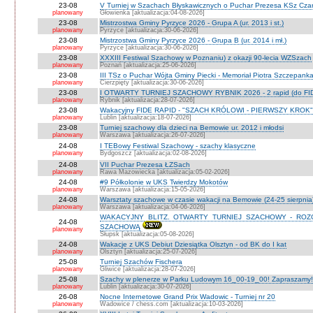
23-08
V Turniej w Szachach Błyskawicznych o Puchar Prezesa KSz Cza
planowany
Głowienka [aktualizacja:04-08-2026]
23-08
Mistrzostwa Gminy Pyrzyce 2026 - Grupa A (ur. 2013 i st.)
planowany
Pyrzyce [aktualizacja:30-06-2026]
23-08
Mistrzostwa Gminy Pyrzyce 2026 - Grupa B (ur. 2014 i mł.)
planowany
Pyrzyce [aktualizacja:30-06-2026]
23-08
XXXIII Festiwal Szachowy w Poznaniu) z okazji 90-lecia WZSzach
planowany
Poznań [aktualizacja:25-06-2026]
23-08
III TSz o Puchar Wójta Gminy Piecki - Memoriał Piotra Szczepan
planowany
Cierzpięty [aktualizacja:30-06-2026]
23-08
I OTWARTY TURNIEJ SZACHOWY RYBNIK 2026 - 2 rapid (do FI
planowany
Rybnik [aktualizacja:28-07-2026]
23-08
Wakacyjny FIDE RAPID - "SZACH KRÓLOWI - PIERWSZY KROK" O
planowany
Lublin [aktualizacja:18-07-2026]
23-08
Turniej szachowy dla dzieci na Bemowie ur. 2012 i młodsi
planowany
Warszawa [aktualizacja:26-07-2026]
24-08
I TEBowy Festiwal Szachowy - szachy klasyczne
planowany
Bydgoszcz [aktualizacja:02-08-2026]
24-08
VII Puchar Prezesa ŁZSach
planowany
Rawa Mazowiecka [aktualizacja:05-02-2026]
24-08
#9 Półkolonie w UKS Twierdzy Mokotów
planowany
Warszawa [aktualizacja:15-05-2026]
24-08
Warsztaty szachowe w czasie wakacji na Bemowie (24-25 sierpnia
planowany
Warszawa [aktualizacja:04-06-2026]
WAKACYJNY BLITZ. OTWARTY TURNIEJ SZACHOWY - RO
24-08
SZACHOWĄ
planowany
Słupsk [aktualizacja:05-08-2026]
24-08
Wakacje z UKS Debiut Dziesiątka Olsztyn - od BK do I kat
planowany
Olsztyn [aktualizacja:25-07-2026]
25-08
Turniej Szachów Fischera
planowany
Gliwice [aktualizacja:28-07-2026]
25-08
Szachy w plenerze w Parku Ludowym 16_00-19_00! Zapraszamy!
planowany
Lublin [aktualizacja:30-07-2026]
26-08
Nocne Internetowe Grand Prix Wadowic - Turniej nr 20
planowany
Wadowice / chess.com [aktualizacja:10-03-2026]