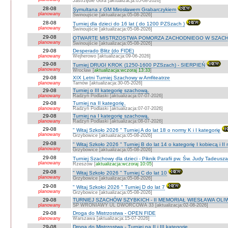
Jastrzębie Góra [aktualizacja:05-08-2026]
28-08
Symultana z GM Mirosławem Grabarczykiem
planowany
Świnoujście [aktualizacja:05-08-2026]
28-08
Turniej dla dzieci do 16 lat ( do 1200 PZSzach )
planowany
Świnoujście [aktualizacja:05-08-2026]
29-08
OTWARTE MISTRZOSTWA POMORZA ZACHODNIEGO W SZACH
planowany
Świnoujście [aktualizacja:05-08-2026]
29-08
Desperado Blitz (do FIDE)
planowany
Wejherowo [aktualizacja:09-06-2026]
29-08
Turniej DRUGI KROK (1250-1600 PZSzach) - SIERPIEŃ
planowany
Wrocław [
aktualizacja:wczoraj 13:33
]
29-08
XIX Letni Turniej Szachowy w Amfiteatrze
planowany
Tarnów [aktualizacja:30-05-2026]
29-08
Turniej o III kategorię szachową.
planowany
Radzyń Podlaski [aktualizacja:07-07-2026]
29-08
Turniej na II kategorię.
planowany
Radzyń Podlaski [aktualizacja:07-07-2026]
29-08
Turniej na I kategorię szachową.
planowany
Radzyń Podlaski [aktualizacja:08-07-2026]
29-08
" Witaj Szkoło 2026 " Turniej A do lat 18 o normy K i I kategorię
planowany
Grzybowice [aktualizacja:05-08-2026]
29-08
" Witaj Szkoło 2026 " Turniej B do lat 14 o kategorię I kobiecą i I
planowany
Grzybowice [aktualizacja:05-08-2026]
29-08
Turniej Szachowy dla dzieci - Piknik Parafii pw. Św. Judy Tadeus
planowany
Rzeszów [
aktualizacja:wczoraj 10:05
]
29-08
" Witaj Szkoło 2026 " Turniej C do lat 10
planowany
Grzybowice [aktualizacja:05-08-2026]
29-08
" Witaj Szkołoi 2026 " Turniej D do lat 7
planowany
Grzybowice [aktualizacja:05-08-2026]
29-08
TURNIEJ SZACHÓW SZYBKICH - II MEMORIAŁ WIESŁAWA OLI
planowany
SP WRONIAWY UL DWORCOWA 33 [aktualizacja:02-08-2026]
29-08
Droga do Mistrzostwa - OPEN FIDE
planowany
Warszawa [aktualizacja:15-07-2026]
29-08
Droga do Mistrzostwa - Turniej na II i III kategorię