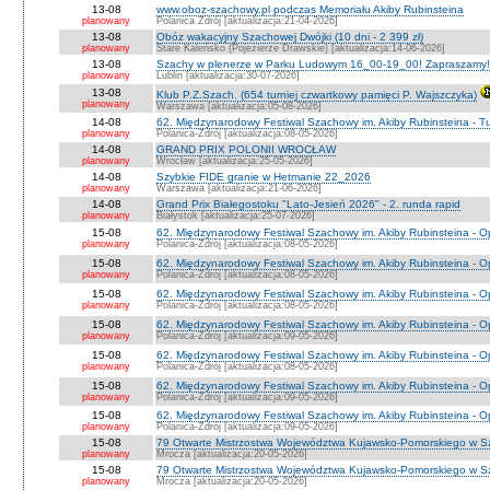
13-08
www.oboz-szachowy.pl podczas Memoriału Akiby Rubinsteina
planowany
Polanica Zdrój [aktualizacja:21-04-2026]
13-08
Obóz wakacyjny Szachowej Dwójki (10 dni - 2 399 zł)
planowany
Stare Kaleńsko (Pojezierze Drawskie) [aktualizacja:14-06-2026]
13-08
Szachy w plenerze w Parku Ludowym 16_00-19_00! Zapraszamy!
planowany
Lublin [aktualizacja:30-07-2026]
13-08
Klub P.Z.Szach. (654 turniej czwartkowy pamięci P. Wajszczyka)
planowany
Warszawa [aktualizacja:05-08-2026]
14-08
62. Międzynarodowy Festiwal Szachowy im. Akiby Rubinsteina - Tu
planowany
Polanica-Zdrój [aktualizacja:08-05-2026]
14-08
GRAND PRIX POLONII WROCŁAW
planowany
Wrocław [aktualizacja:25-05-2026]
14-08
Szybkie FIDE granie w Hetmanie 22_2026
planowany
Warszawa [aktualizacja:21-06-2026]
14-08
Grand Prix Białegostoku "Lato-Jesień 2026" - 2. runda rapid
planowany
Białystok [aktualizacja:25-07-2026]
15-08
62. Międzynarodowy Festiwal Szachowy im. Akiby Rubinsteina - O
planowany
Polanica-Zdrój [aktualizacja:08-05-2026]
15-08
62. Międzynarodowy Festiwal Szachowy im. Akiby Rubinsteina - 
planowany
Polanica-Zdrój [aktualizacja:08-05-2026]
15-08
62. Międzynarodowy Festiwal Szachowy im. Akiby Rubinsteina - O
planowany
Polanica-Zdrój [aktualizacja:08-05-2026]
15-08
62. Międzynarodowy Festiwal Szachowy im. Akiby Rubinsteina - O
planowany
Polanica-Zdrój [aktualizacja:09-05-2026]
15-08
62. Międzynarodowy Festiwal Szachowy im. Akiby Rubinsteina - O
planowany
Polanica-Zdrój [aktualizacja:08-05-2026]
15-08
62. Międzynarodowy Festiwal Szachowy im. Akiby Rubinsteina - 
planowany
Polanica-Zdrój [aktualizacja:09-05-2026]
15-08
62. Międzynarodowy Festiwal Szachowy im. Akiby Rubinsteina - 
planowany
Polanica-Zdrój [aktualizacja:09-05-2026]
15-08
79 Otwarte Mistrzostwa Województwa Kujawsko-Pomorskiego w S
planowany
Mrocza [aktualizacja:20-05-2026]
15-08
79 Otwarte Mistrzostwa Województwa Kujawsko-Pomorskiego w 
planowany
Mrocza [aktualizacja:20-05-2026]