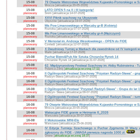
15-08
79 Otwarte Mistrzostwa Województwa Kujawsko-Pomorskiego w Sz
planowany
Mrocza [aktualizacja:20-05-2026]
15-08
LATO OPEN 5 na II i III kategorię!
planowany
Śrem [aktualizacja:14-07-2026]
15-08
XXVI Piknik szachowy na Ubyszowie
planowany
Ubyszów [aktualizacja:19-07-2026]
15-08
Mis Pow Limanowskiego w Warcaby gr-B (Kobiety)
planowany
Roztoka [aktualizacja:07-07-2026]
15-08
Mis Pow Limanowskiego w Warcaby gr-A (Mężczyzni)
planowany
Roztoka [aktualizacja:07-07-2026]
15-08
V Memoriał im. Andrzeja Wesołowskiego - OPEN do FIDE
planowany
Czeladź [aktualizacja:12-07-2026]
15-08
X Dwudniowy Turniej w Markach dla zawodnikow od IV kategorii 
planowany
Marki [aktualizacja:17-07-2026]
15-08
Puchar Bistro&Pub Ale Sztuka Chrzanów Rynek 14
planowany
Chrzanów Rynek 14 [aktualizacja:31-07-2026]
15-08
62. Międzynarodowy Festiwal Szachowy im. Akiby Rubinsteina - Tu
planowany
Polanica-Zdrój [
aktualizacja:wczoraj 17:11
]
16-08
II Ogólnopolski Festiwal Szachowy "Przystan Radzyn-Sława" - gr
planowany
Radzyn-Sława [aktualizacja:09-07-2026]
16-08
II Ogólnopolski Festiwal Szachowy "Przystań Radzyn-Sława" - gru
planowany
Radzyn-Sława [aktualizacja:09-07-2026]
16-08
II Ogólnopolski Festiwal "Przystań Radzyń-Sława" - Grupa do lat 
planowany
Radzyn- Sława [aktualizacja:09-07-2026]
16-08
II Ogólnopolski Festiwal Szachowy "Przystań Radzyn-Sława" - turni
planowany
Radzyń-Sława [aktualizacja:26-07-2026]
16-08
79 Otwarte Mistrzostwa Województwa Kujawsko-Pomorskiego w Sz
planowany
Mrocza [aktualizacja:20-05-2026]
16-08
Wakacyjne FIDE granie w Hetmanie 6_2026
planowany
Warszawa [aktualizacja:30-07-2026]
16-08
II Mokotowskie MINI-Elo
planowany
Warszawa [aktualizacja:25-06-2026]
IV Edycja Turnieju Szachowego o Puchar Zygmunta III Wazy w
16-08
zgłoszony do FIDE - UWAGA pierwsza nagroda 1000 zł.
planowany
Gniew [
aktualizacja:wczoraj 18:37
]