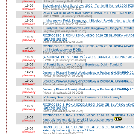
planowany
Dukla [aktualizacja:02-06-2026]
19-09
Świętokrzyska Liga Szachowa 2026 - Turniej III (A) - od 1600 PZ
planowany
Kielce [aktualizacja:26-07-2026]
19-09
PAWŁOWICKI KLASYFIKACYJNY OTWARTY TURNIEJ NA V IV i I
planowany
PAWŁOWICE [aktualizacja:24-06-2026]
19-09
III Mistrzostwa Polski Księgowych i Biegłych Rewidentów - turniej d
planowany
Białystok [aktualizacja:04-08-2026]
19-09
III Indywidualne Mistrzostwa Polski Księgowych i Biegłych Rewid
planowany
Białystok [aktualizacja:04-08-2026]
ROZPOCZĘCIE ROKU SZKOLNEGO 2026 ZE SŁUPSKĄ AKADEMIĄ 
19-09
kategorię kobiecą
planowany
Słupsk [aktualizacja:02-06-2026]
ROZPOCZĘCIE ROKU SZKOLNEGO 2026 ZE SŁUPSKĄ AKADEMIĄ
19-09
na I i k (zgłoszony do FIDE)
planowany
Słupsk [aktualizacja:03-07-2026]
19-09
SZACHOWE PORY ROKU W ŻYWCU - TURNIEJ LETNI 2026 dla dzie
planowany
ŻYWIEC [aktualizacja:25-07-2026]
19-09
IV Turniej Szachowy o Puchar Burmistrza Dukli - Turniej C
planowany
Dukla [aktualizacja:02-06-2026]
19-09
Jesienny Pilawski Turniej Weekendowy o Puchar �HUSARII� 2026
planowany
Pilawa [aktualizacja:22-06-2026]
19-09
Jesienny Pilawski Turniej Weekendowy o Puchar �HUSARII� 2026
planowany
Pilawa [aktualizacja:22-06-2026]
19-09
Jesienny Pilawski Turniej Weekendowy o Puchar �HUSARII� 2026
planowany
Pilawa [aktualizacja:28-05-2026]
19-09
IV Turniej Szachowy o Puchar Burmistrza Dukli - Turniej A
planowany
Dukla [aktualizacja:02-06-2026]
ROZPOCZĘCIE ROKU SZKOLNEGO 2026 ZE SŁUPSKĄ AKADEMI
19-09
kategorię kobiecą
planowany
Słupsk [aktualizacja:02-06-2026]
ROZPOCZĘCIE ROKU SZKOLNEGO 2026 ZE SŁUPSKĄ AKADEMI
19-09
kategorię kobiecą (juniorzy od 13 lat oraz seniorzy)
planowany
Słupsk [aktualizacja:05-08-2026]
ROZPOCZĘCIE ROKU SZKOLNEGO 2025 ZE SŁUPSKĄ AKADEMI
19-09
kategorię kobiecą (juniorzy do 12 lat)
planowany
Słupsk [aktualizacja:02-06-2026]