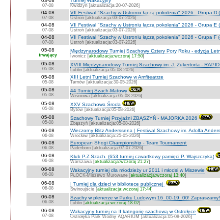
03-08
Turniej Wakacyjny
07-08
Kwidzyn [aktualizacja:20-07-2026]
04-08
VII Festiwal "Szachy w Ustroniu łączą pokolenia" 2026 - Grupa D (
07-08
Ustroń [aktualizacja:03-07-2026]
04-08
VII Festiwal "Szachy w Ustroniu łączą pokolenia" 2026 - Grupa E (
07-08
Ustroń [aktualizacja:03-07-2026]
04-08
VII Festiwal "Szachy w Ustroniu łączą pokolenia" 2026 - Grupa F (
07-08
Ustroń [aktualizacja:03-07-2026]
05-08
Międzynarodowy Turniej Szachowy Cztery Pory Roku - edycja Let
trwający
Iwonicz [
aktualizacja:wczoraj 17:50
]
05-08
XVIII Międzynarodowy Turniej Szachowy im. J. Zukertorta - RAPI
05-08
Lublin [aktualizacja:05-08-2026]
05-08
XIII Letni Turniej Szachowy w Amfiteatrze
05-08
Tarnów [aktualizacja:30-05-2026]
05-08
44 Turniej Szach-Matowy
05-08
Wiśniowa [aktualizacja:05-08-2026]
05-08
XXV Szachowa Środa
05-08
Bytów [aktualizacja:05-08-2026]
05-08
Szachowy Turniej Przyjaźni ZBĄSZYŃ - MAJORKA 2026
05-08
Zbąszyń [aktualizacja:05-08-2026]
06-08
Wieczorny Blitz Anderssena | Festiwal Szachowy im. Adolfa Ande
06-08
Wrocław [aktualizacja:25-05-2026]
06-08
European Shogi Championship - Team Tournament
06-08
Paderborn [aktualizacja:07-07-2026]
06-08
Klub P.Z.Szach. (653 turniej czwartkowy pamięci P. Wajszczyka)
06-08
Warszawa [
aktualizacja:wczoraj 21:27
]
06-08
Wakacyjny turniej dla młodzieży ur 2011 i młodsi w Miszewie
06-08
PŁOCK-Miszewo Murowane [
aktualizacja:wczoraj 13:40
]
06-08
I Turniej dla dzieci w bibliotece publicznej
06-08
Świnoujście [
aktualizacja:wczoraj 17:44
]
06-08
Szachy w plenerze w Parku Ludowym 16_00-19_00! Zapraszamy!
06-08
Lublin [
aktualizacja:wczoraj 18:02
]
06-08
Wakacyjny turniej na II kategorię szachową w Ostrołęce
07-08
Ostrołęka Park Wodny AQARIUM [aktualizacja:05-08-2026]