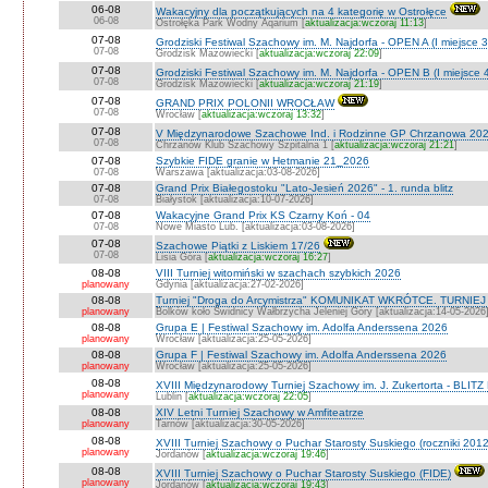
06-08
Wakacyjny dla początkujących na 4 kategorię w Ostrołęce
06-08
Ostrołęka Park Wodny Aqarium [
aktualizacja:wczoraj 11:13
]
07-08
Grodziski Festiwal Szachowy im. M. Najdorfa - OPEN A (I miejsce 
07-08
Grodzisk Mazowiecki [
aktualizacja:wczoraj 22:09
]
07-08
Grodziski Festiwal Szachowy im. M. Najdorfa - OPEN B (I miejsce 
07-08
Grodzisk Mazowiecki [
aktualizacja:wczoraj 21:19
]
07-08
GRAND PRIX POLONII WROCŁAW
07-08
Wrocław [
aktualizacja:wczoraj 13:32
]
07-08
V Międzynarodowe Szachowe Ind. i Rodzinne GP Chrzanowa 202
07-08
Chrzanów Klub Szachowy Szpitalna 1 [
aktualizacja:wczoraj 21:21
]
07-08
Szybkie FIDE granie w Hetmanie 21_2026
07-08
Warszawa [aktualizacja:03-08-2026]
07-08
Grand Prix Białegostoku "Lato-Jesień 2026" - 1. runda blitz
07-08
Białystok [aktualizacja:10-07-2026]
07-08
Wakacyjne Grand Prix KS Czarny Koń - 04
07-08
Nowe Miasto Lub. [aktualizacja:03-08-2026]
07-08
Szachowe Piątki z Liskiem 17/26
07-08
Lisia Góra [
aktualizacja:wczoraj 16:27
]
08-08
VIII Turniej witomiński w szachach szybkich 2026
planowany
Gdynia [aktualizacja:27-02-2026]
08-08
Turniej "Droga do Arcymistrza" KOMUNIKAT WKRÓTCE. TURNIEJ O V
planowany
Bolków koło Świdnicy Wałbrzycha Jeleniej Góry [aktualizacja:14-05-2026
08-08
Grupa E | Festiwal Szachowy im. Adolfa Anderssena 2026
planowany
Wrocław [aktualizacja:25-05-2026]
08-08
Grupa F | Festiwal Szachowy im. Adolfa Anderssena 2026
planowany
Wrocław [aktualizacja:25-05-2026]
08-08
XVIII Międzynarodowy Turniej Szachowy im. J. Zukertorta - BLITZ
planowany
Lublin [
aktualizacja:wczoraj 22:05
]
08-08
XIV Letni Turniej Szachowy w Amfiteatrze
planowany
Tarnów [aktualizacja:30-05-2026]
08-08
XVIII Turniej Szachowy o Puchar Starosty Suskiego (roczniki 201
planowany
Jordanów [
aktualizacja:wczoraj 19:46
]
08-08
XVIII Turniej Szachowy o Puchar Starosty Suskiego (FIDE)
planowany
Jordanów [
aktualizacja:wczoraj 19:43
]