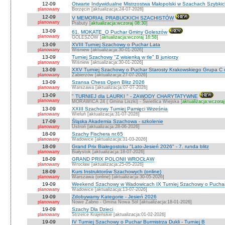
12-09
Otwarte Indywidualne Mistrzostwa Małopolski w Szachach Szybki
planowany
Borzęcin [aktualizacja:24-07-2026]
12-09
V MEMORIAŁ PRABUCKICH SZACHISTÓW
planowany
Prabuty [
aktualizacja:wczoraj 08:30
]
13-09
61. MOKATE_O Puchar Gminy Goleszów
planowany
GOLESZÓW [
aktualizacja:wczoraj 16:58
]
13-09
XVIII Turniej Szachowy o Puchar Lata
planowany
Wiśniew [aktualizacja:30-01-2026]
13-09
Turniej Szachowy "Z wisienką w tle" B juniorzy
planowany
Wiśniew [aktualizacja:30-01-2026]
13-09
XXV Turniej Szachowy o Puchar Starosty Krakowskiego Grupa C d
planowany
Zabierzów [aktualizacja:27-07-2026]
13-09
Szansa Chess Open Blitz 2026
planowany
Warszawa [aktualizacja:07-07-2026]
13-09
" TURNIEJ dla LAURKI " - ZAWODY CHARYTATYWNE
planowany
MORAWICA 24 ( Gmina Liszki) - Świetlica Wiejska [
aktualizacja:wczoraj
13-09
XXIII Szachowy Turniej Pamięci Września
planowany
Wieluń [aktualizacja:31-07-2026]
17-09
Śląska Akademia Szachowa - szkolenie
planowany
Ustroń [aktualizacja:28-06-2026]
18-09
Szachy Fischera nr.65
planowany
Wadowice [aktualizacja:31-03-2026]
18-09
Grand Prix Białegostoku "Lato-Jesień 2026" - 7. runda blitz
planowany
Białystok [aktualizacja:18-07-2026]
18-09
GRAND PRIX POLONII WROCŁAW
planowany
Wrocław [aktualizacja:25-05-2026]
18-09
Kurs Instruktorów Szachowych (online)
planowany
Warszawa (online) [aktualizacja:30-05-2026]
19-09
Weekend Szachowy w Wadowicach IX Turniej Szachowy o Puchar S
planowany
Wadowice [aktualizacja:13-07-2026]
19-09
Zdobywamy Kategorie - Jesień 2026
planowany
Nowe Żabno - Gmina Nowa Sól [aktualizacja:18-01-2026]
19-09
Szachy Dla Dzieci
planowany
Strzelce Krajeńskie [aktualizacja:01-02-2026]
19-09
IV Turniej Szachowy o Puchar Burmistrza Dukli - Turniej B