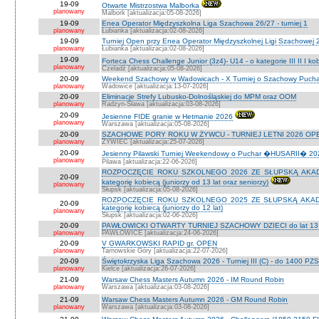
19-09
Otwarte Mistrzostwa Malborka
planowany
Malbork [aktualizacja:05-08-2026]
19-09
Enea Operator Międzyszkolna Liga Szachowa 26/27 - turniej 1
planowany
Łubianka [aktualizacja:02-08-2026]
19-09
Turniej Open przy Enea Operator Międzyszkolnej Ligi Szachowej 26
planowany
Łubianka [aktualizacja:02-08-2026]
19-09
Forteca Chess Challenge Junior (3z4)- U14 - o kategorie III II I k
planowany
Czeladź [aktualizacja:05-08-2026]
20-09
Weekend Szachowy w Wadowicach - X Turniej o Szachowy Puchar B
planowany
Wadowice [aktualizacja:13-07-2026]
20-09
Eliminacje Strefy Lubusko-Dolnośląskiej do MPM oraz OOM
planowany
Radzyn-Sława [aktualizacja:03-08-2026]
20-09
Jesienne FIDE granie w Hetmanie 2026
planowany
Warszawa [aktualizacja:05-08-2026]
20-09
SZACHOWE PORY ROKU W ŻYWCU - TURNIEJ LETNI 2026 OPEN
planowany
ŻYWIEC [aktualizacja:25-07-2026]
20-09
Jesienny Pilawski Turniej Weekendowy o Puchar �HUSARII� 2026
planowany
Pilawa [aktualizacja:22-06-2026]
ROZPOCZĘCIE ROKU SZKOLNEGO 2026 ZE SŁUPSKĄ AKADEMI
20-09
kategorię kobiecą (juniorzy od 13 lat oraz seniorzy)
planowany
Słupsk [aktualizacja:05-08-2026]
ROZPOCZĘCIE ROKU SZKOLNEGO 2025 ZE SŁUPSKĄ AKADEMI
20-09
kategorię kobiecą (juniorzy do 12 lat)
planowany
Słupsk [aktualizacja:02-06-2026]
20-09
PAWŁOWICKI OTWARTY TURNIEJ SZACHOWY DZIECI do lat 13 o ka
planowany
PAWŁOWICE [aktualizacja:24-06-2026]
20-09
V GWARKOWSKI RAPID gr. OPEN
planowany
Tarnowskie Góry [aktualizacja:22-07-2026]
20-09
Świętokrzyska Liga Szachowa 2026 - Turniej III (C) - do 1400 PZ
planowany
Kielce [aktualizacja:26-07-2026]
21-09
Warsaw Chess Masters Autumn 2026 - IM Round Robin
planowany
Warszawa [aktualizacja:03-08-2026]
21-09
Warsaw Chess Masters Autumn 2026 - GM Round Robin
planowany
Warszawa [aktualizacja:03-08-2026]