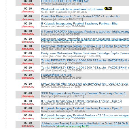
02-10
GRAND PRIX POLONII WROCŁAW
planowany
Wrocław [aktualizacja:25-05-2026]
02-10
Weekendowe szkolenie szachowe w Sztutowie
planowany
SZTUTOWO [aktualizacja:05-08-2026]
02-10
Grand Prix Białegostoku "Lato-Jesień 2026" - 9. runda blitz
planowany
Białystok [aktualizacja:18-07-2026]
02-10
II Kujawski Integracyjny Festiwal Szachowy Feniksa - Blitz
planowany
Inowrocław [aktualizacja:23-07-2026]
02-10
8 Turniej TOROTAX Mistrzostwa Powiatu w szachach błyskawiczn
planowany
Łowicz [aktualizacja:05-08-2026]
03-10
Mistrzostwa Miasta Przemyśla w Szachach Szybkich i Błyskawiczn
planowany
Przemyśl [aktualizacja:14-07-2026]
03-10
Drużynowe Mistrzostwa Śląska Seniorów-I Liga Śląska Seniorów 
planowany
Jastrzębie- Zdrój; Bieruń [aktualizacja:12-05-2026]
03-10
Drużynowe Mistrzostwa Śląska Seniorów- Ekstraliga Śląska Seni
planowany
Jastrzębie- Zdrój; Bieruń [aktualizacja:12-05-2026]
03-10
Turniej PIERWSZY KROK (1000-1200 PZSzach) - PAŹDZIERNIK d
planowany
Wrocław [aktualizacja:26-05-2026]
03-10
Turniej PIERWSZY KROK (1000-1200 PZSzach) - PAŹDZIERNIK o
planowany
Wrocław [aktualizacja:26-05-2026]
03-10
I Garwolińskie MINI-Elo
planowany
Garwolin [aktualizacja:23-06-2026]
03-10
DRUŻYNOWE MISTRZOSTWA WOJEWÓDZTWA PODLASKIEGO 
planowany
Suwałki [aktualizacja:21-07-2026]
03-10
XXXI Międzynarodowy Całoroczny Festiwal Szachowy- Turniej 1
planowany
Dobczyce [aktualizacja:01-08-2026]
03-10
II Kujawski Integracyjny Festiwal Szachowy Feniksa - Open A
planowany
Inowrocław [aktualizacja:23-07-2026]
03-10
II Kujawski Integracyjny Festiwal Szachowy Feniksa - Open B
planowany
Inowrocław [aktualizacja:23-07-2026]
03-10
II Kujawski Integracyjny Festiwal Feniksa - C1 "Szansa na kategor
planowany
Inowrocław [aktualizacja:23-07-2026]
03-10
Jubileuszowy Turniej Szachowy w Niedźwiadzie Dolnej 2026 Gr B
planowany
Niedźwiada [
aktualizacja:wczoraj 14:30
]