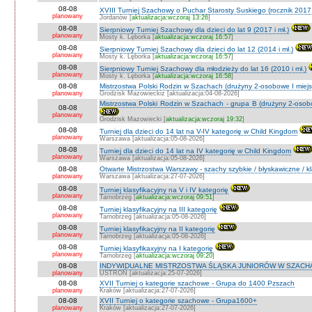
08-08
XVIII Turniej Szachowy o Puchar Starosty Suskiego (rocznik 2017 
planowany
Jordanów [
aktualizacja:wczoraj 13:26
]
08-08
Sierpniowy Turniej Szachowy dla dzieci do lat 9 (2017 i mł.)
planowany
Mosty k. Lęborka [
aktualizacja:wczoraj 16:57
]
08-08
Sierpniowy Turniej Szachowy dla dzieci do lat 12 (2014 i mł.)
planowany
Mosty k. Lęborka [
aktualizacja:wczoraj 16:57
]
08-08
Sierpniowy Turniej Szachowy dla młodzieży do lat 16 (2010 i mł.)
planowany
Mosty k. Lęborka [
aktualizacja:wczoraj 16:58
]
08-08
Mistrzostwa Polski Rodzin w Szachach (drużyny 2-osobowe I miejs
planowany
Grodzisk Mazowieckiz [aktualizacja:04-08-2026]
Mistrzostwa Polski Rodzin w Szachach - grupa B (drużyny 2-osobo
08-08
planowany
Grodzisk Mazowiecki [
aktualizacja:wczoraj 19:32
]
08-08
Turniej dla dzieci do 14 lat na V-IV kategorię w Child Kingdom
planowany
Warszawa [aktualizacja:05-08-2026]
08-08
Turniej dla dzieci do 14 lat na IV kategorię w Child Kingdom
planowany
Warszawa [aktualizacja:05-08-2026]
08-08
Otwarte Mistrzostwa Warszawy - szachy szybkie / błyskawiczne / k
planowany
Warszawa [aktualizacja:27-07-2026]
08-08
Turniej klasyfikacyjny na V i IV kategorię
planowany
Tarnobrzeg [
aktualizacja:wczoraj 09:51
]
08-08
Turniej klasyfikacyjny na III kategorię
planowany
Tarnobrzeg [aktualizacja:05-08-2026]
08-08
Turniej klasyfikacyjny na II kategorię
planowany
Tarnobrzeg [aktualizacja:05-08-2026]
08-08
Turniej klasyfikaxyjny na I kategorię
planowany
Tarnobrzeg [
aktualizacja:wczoraj 09:20
]
08-08
INDYWIDUALNE MISTRZOSTWA ŚLĄSKA JUNIORÓW W SZACHAC
planowany
USTROŃ [aktualizacja:25-07-2026]
08-08
XVII Turniej o kategorie szachowe - Grupa do 1400 Pzszach
planowany
Kraków [aktualizacja:27-07-2026]
08-08
XVII Turniej o kategorie szachowe - Grupa1600+
planowany
Kraków [aktualizacja:27-07-2026]