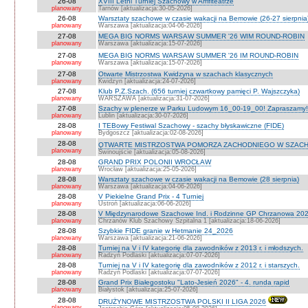
26-08
XVIII Letni Turniej Szachowy w Amfiteatrze
planowany
Tarnów [aktualizacja:30-05-2026]
26-08
Warsztaty szachowe w czasie wakacji na Bemowie (26-27 sierpnia
planowany
Warszawa [aktualizacja:04-06-2026]
27-08
MEGA BIG NORMS WARSAW SUMMER '26 WIM ROUND-ROBIN
planowany
Warszawa [aktualizacja:15-07-2026]
27-08
MEGA BIG NORMS WARSAW SUMMER '26 IM ROUND-ROBIN
planowany
Warszawa [aktualizacja:15-07-2026]
27-08
Otwarte Mistrzostwa Kwidzyna w szachach klasycznych
planowany
Kwidzyn [aktualizacja:24-07-2026]
27-08
Klub P.Z.Szach. (656 turniej czwartkowy pamięci P. Wajszczyka)
planowany
WARSZAWA [aktualizacja:31-07-2026]
27-08
Szachy w plenerze w Parku Ludowym 16_00-19_00! Zapraszamy!
planowany
Lublin [aktualizacja:30-07-2026]
28-08
I TEBowy Festiwal Szachowy - szachy błyskawiczne (FIDE)
planowany
Bydgoszcz [aktualizacja:02-08-2026]
28-08
OTWARTE MISTRZOSTWA POMORZA ZACHODNIEGO W SZACH
planowany
Świnoujście [aktualizacja:05-08-2026]
28-08
GRAND PRIX POLONII WROCŁAW
planowany
Wrocław [aktualizacja:25-05-2026]
28-08
Warsztaty szachowe w czasie wakacji na Bemowie (28 sierpnia)
planowany
Warszawa [aktualizacja:04-06-2026]
28-08
V Piekielne Grand Prix - 4 Turniej
planowany
Ustroń [aktualizacja:06-06-2026]
28-08
V Międzynarodowe Szachowe Ind. i Rodzinne GP Chrzanowa 202
planowany
Chrzanów Klub Szachowy Szpitalna 1 [aktualizacja:18-06-2026]
28-08
Szybkie FIDE granie w Hetmanie 24_2026
planowany
Warszawa [aktualizacja:21-06-2026]
28-08
Turniej na V i IV kategorię dla zawodników z 2013 r. i młodszych.
planowany
Radzyń Podlaski [aktualizacja:07-07-2026]
28-08
Turniej na V i IV kategorię dla zawodników z 2012 r. i starszych.
planowany
Radzyń Podlaski [aktualizacja:07-07-2026]
28-08
Grand Prix Białegostoku "Lato-Jesień 2026" - 4. runda rapid
planowany
Białystok [aktualizacja:25-07-2026]
28-08
DRUŻYNOWE MISTRZOSTWA POLSKI II LIGA 2026
planowany