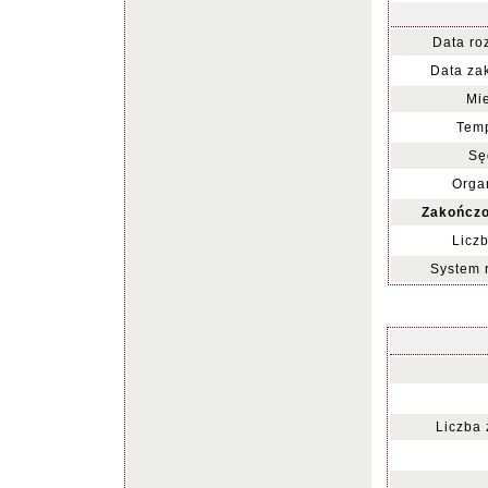
Data ro
Data za
Mie
Temp
Sę
Organ
Zakończo
Liczb
System 
Liczba