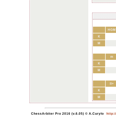
HGM
K
M
m
K
M
II+
K
M
ChessArbiter Pro 2016 (v.6.05) © A.Curyło
http: