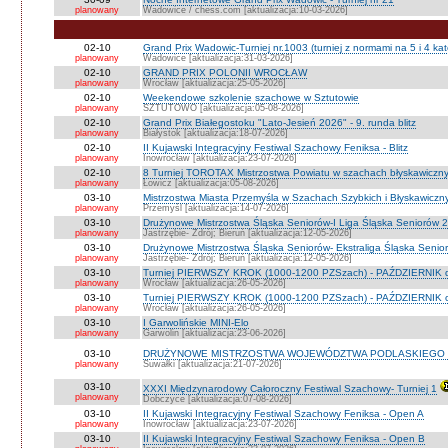
planowany
Wadowice / chess.com [aktualizacja:10-03-2026]
02-10
Grand Prix Wadowic-Turniej nr.1003 (turniej z normami na 5 i 4 kat
planowany
Wadowice [aktualizacja:31-03-2026]
02-10
GRAND PRIX POLONII WROCŁAW
planowany
Wrocław [aktualizacja:25-05-2026]
02-10
Weekendowe szkolenie szachowe w Sztutowie
planowany
SZTUTOWO [aktualizacja:05-08-2026]
02-10
Grand Prix Białegostoku "Lato-Jesień 2026" - 9. runda blitz
planowany
Białystok [aktualizacja:18-07-2026]
02-10
II Kujawski Integracyjny Festiwal Szachowy Feniksa - Blitz
planowany
Inowrocław [aktualizacja:23-07-2026]
02-10
8 Turniej TOROTAX Mistrzostwa Powiatu w szachach błyskawiczn
planowany
Łowicz [aktualizacja:05-08-2026]
03-10
Mistrzostwa Miasta Przemyśla w Szachach Szybkich i Błyskawiczn
planowany
Przemyśl [aktualizacja:14-07-2026]
03-10
Drużynowe Mistrzostwa Śląska Seniorów-I Liga Śląska Seniorów 
planowany
Jastrzębie- Zdrój; Bieruń [aktualizacja:12-05-2026]
03-10
Drużynowe Mistrzostwa Śląska Seniorów- Ekstraliga Śląska Seni
planowany
Jastrzębie- Zdrój; Bieruń [aktualizacja:12-05-2026]
03-10
Turniej PIERWSZY KROK (1000-1200 PZSzach) - PAŹDZIERNIK d
planowany
Wrocław [aktualizacja:26-05-2026]
03-10
Turniej PIERWSZY KROK (1000-1200 PZSzach) - PAŹDZIERNIK o
planowany
Wrocław [aktualizacja:26-05-2026]
03-10
I Garwolińskie MINI-Elo
planowany
Garwolin [aktualizacja:23-06-2026]
03-10
DRUŻYNOWE MISTRZOSTWA WOJEWÓDZTWA PODLASKIEGO 
planowany
Suwałki [aktualizacja:21-07-2026]
03-10
XXXI Międzynarodowy Całoroczny Festiwal Szachowy- Turniej 1
planowany
Dobczyce [aktualizacja:07-08-2026]
03-10
II Kujawski Integracyjny Festiwal Szachowy Feniksa - Open A
planowany
Inowrocław [aktualizacja:23-07-2026]
03-10
II Kujawski Integracyjny Festiwal Szachowy Feniksa - Open B