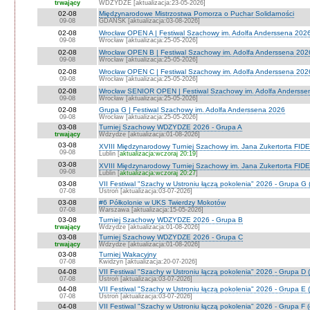
trwający
WDZYDZE [aktualizacja:23-05-2026]
02-08
Międzynarodowe Mistrzostwa Pomorza o Puchar Solidarności
09-08
GDAŃSK [aktualizacja:03-08-2026]
02-08
Wrocław OPEN A | Festiwal Szachowy im. Adolfa Anderssena 202
09-08
Wrocław [aktualizacja:25-05-2026]
02-08
Wrocław OPEN B | Festiwal Szachowy im. Adolfa Anderssena 202
09-08
Wrocław [aktualizacja:25-05-2026]
02-08
Wrocław OPEN C | Festiwal Szachowy im. Adolfa Anderssena 202
09-08
Wrocław [aktualizacja:25-05-2026]
02-08
Wrocław SENIOR OPEN | Festiwal Szachowy im. Adolfa Andersse
09-08
Wrocław [aktualizacja:25-05-2026]
02-08
Grupa G | Festiwal Szachowy im. Adolfa Anderssena 2026
09-08
Wrocław [aktualizacja:25-05-2026]
03-08
Turniej Szachowy WDZYDZE 2026 - Grupa A
trwający
Wdzydze [aktualizacja:01-08-2026]
03-08
XVIII Międzynarodowy Turniej Szachowy im. Jana Zukertorta FIDE
09-08
Lublin [
aktualizacja:wczoraj 20:19
]
03-08
XVIII Międzynarodowy Turniej Szachowy im. Jana Zukertorta FID
09-08
Lublin [
aktualizacja:wczoraj 20:27
]
03-08
VII Festiwal "Szachy w Ustroniu łączą pokolenia" 2026 - Grupa G 
07-08
Ustroń [aktualizacja:03-07-2026]
03-08
#6 Półkolonie w UKS Twierdzy Mokotów
07-08
Warszawa [aktualizacja:15-05-2026]
03-08
Turniej Szachowy WDZYDZE 2026 - Grupa B
trwający
Wdzydze [aktualizacja:01-08-2026]
03-08
Turniej Szachowy WDZYDZE 2026 - Grupa C
trwający
Wdzydze [aktualizacja:01-08-2026]
03-08
Turniej Wakacyjny
07-08
Kwidzyn [aktualizacja:20-07-2026]
04-08
VII Festiwal "Szachy w Ustroniu łączą pokolenia" 2026 - Grupa D (
07-08
Ustroń [aktualizacja:03-07-2026]
04-08
VII Festiwal "Szachy w Ustroniu łączą pokolenia" 2026 - Grupa E (
07-08
Ustroń [aktualizacja:03-07-2026]
04-08
VII Festiwal "Szachy w Ustroniu łączą pokolenia" 2026 - Grupa F (