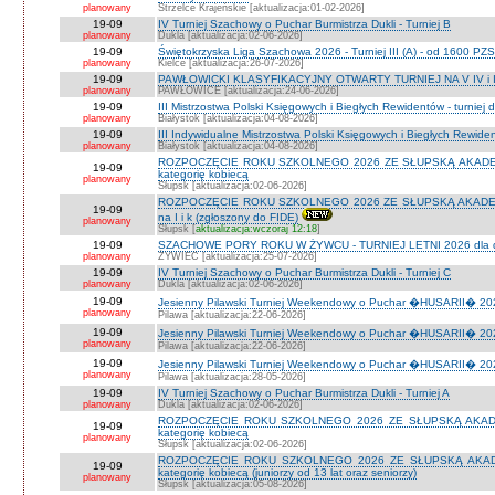
planowany
Strzelce Krajeńskie [aktualizacja:01-02-2026]
19-09
IV Turniej Szachowy o Puchar Burmistrza Dukli - Turniej B
planowany
Dukla [aktualizacja:02-06-2026]
19-09
Świętokrzyska Liga Szachowa 2026 - Turniej III (A) - od 1600 PZ
planowany
Kielce [aktualizacja:26-07-2026]
19-09
PAWŁOWICKI KLASYFIKACYJNY OTWARTY TURNIEJ NA V IV i I
planowany
PAWŁOWICE [aktualizacja:24-06-2026]
19-09
III Mistrzostwa Polski Księgowych i Biegłych Rewidentów - turniej d
planowany
Białystok [aktualizacja:04-08-2026]
19-09
III Indywidualne Mistrzostwa Polski Księgowych i Biegłych Rewid
planowany
Białystok [aktualizacja:04-08-2026]
ROZPOCZĘCIE ROKU SZKOLNEGO 2026 ZE SŁUPSKĄ AKADEMIĄ 
19-09
kategorię kobiecą
planowany
Słupsk [aktualizacja:02-06-2026]
ROZPOCZĘCIE ROKU SZKOLNEGO 2026 ZE SŁUPSKĄ AKADEMIĄ
19-09
na I i k (zgłoszony do FIDE)
planowany
Słupsk [
aktualizacja:wczoraj 12:18
]
19-09
SZACHOWE PORY ROKU W ŻYWCU - TURNIEJ LETNI 2026 dla dzie
planowany
ŻYWIEC [aktualizacja:25-07-2026]
19-09
IV Turniej Szachowy o Puchar Burmistrza Dukli - Turniej C
planowany
Dukla [aktualizacja:02-06-2026]
19-09
Jesienny Pilawski Turniej Weekendowy o Puchar �HUSARII� 2026
planowany
Pilawa [aktualizacja:22-06-2026]
19-09
Jesienny Pilawski Turniej Weekendowy o Puchar �HUSARII� 2026
planowany
Pilawa [aktualizacja:22-06-2026]
19-09
Jesienny Pilawski Turniej Weekendowy o Puchar �HUSARII� 2026
planowany
Pilawa [aktualizacja:28-05-2026]
19-09
IV Turniej Szachowy o Puchar Burmistrza Dukli - Turniej A
planowany
Dukla [aktualizacja:02-06-2026]
ROZPOCZĘCIE ROKU SZKOLNEGO 2026 ZE SŁUPSKĄ AKADEMI
19-09
kategorię kobiecą
planowany
Słupsk [aktualizacja:02-06-2026]
ROZPOCZĘCIE ROKU SZKOLNEGO 2026 ZE SŁUPSKĄ AKADEMI
19-09
kategorię kobiecą (juniorzy od 13 lat oraz seniorzy)
planowany
Słupsk [aktualizacja:05-08-2026]