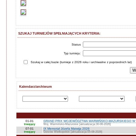
SZUKAJ TURNIEJÓW SPEŁNIAJĄCYCH KRYTERIA:
Status
Typ turnieju:
Szukaj w całej bazie (turnieje z 2026 roku i archiwalne z poprzednich lat)
Kalendarz/archiwum
01-01
GRAND PRIX WOJEWÓDZTWA WARMIŃSKO-MAZURSKIEGO W 
trwający
Woj. Warmińsko-Mazurskie [aktualizacja:30-06-2026]
07-01
IX Memoriał Józefa Matwija 2026
trwający
Gorzów Wielkopolski [aktualizacja:05-08-2026]