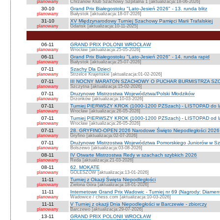
planowany
Chrzanów Klub Szachowy Szpitalna 1 [aktualizacja:18-06-2026]
30-10
Grand Prix Białegostoku "Lato-Jesień 2026" - 13. runda blitz
planowany
Białystok [aktualizacja:18-07-2026]
31-10
XV Międzynarodowy Turniej Szachowy Pamięci Marii Trafalskiej
planowany
Gdańsk [aktualizacja:10-11-2025]
06-11
GRAND PRIX POLONII WROCŁAW
planowany
Wrocław [aktualizacja:25-05-2026]
06-11
Grand Prix Białegostoku "Lato-Jesień 2026" - 14. runda rapid
planowany
Białystok [aktualizacja:25-07-2026]
07-11
Szachy Dla Dzieci
planowany
Strzelce Krajeńskie [aktualizacja:01-02-2026]
07-11
III NOCNY MARATON SZACHOWY O PUCHAR BURMISTRZA SZ
planowany
Szczytna [aktualizacja:15-02-2026]
07-11
Druzynowe Mistrzostwa Województwa/Polski Młodzików
planowany
Drzonków [aktualizacja:10-03-2026]
07-11
Turniej PIERWSZY KROK (1000-1200 PZSzach) - LISTOPAD do l
planowany
Wrocław [aktualizacja:26-05-2026]
07-11
Turniej PIERWSZY KROK (1000-1200 PZSzach) - LISTOPAD od l
planowany
Wrocław [aktualizacja:26-05-2026]
07-11
28. GRYFINO-OPEN 2026 Narodowe Święto Niepodległości 2026
planowany
Gryfino [aktualizacja:02-07-2026]
07-11
Drużynowe Mistrzostwa Województwa Pomorskiego Juniorów w S
planowany
Bolszewo [aktualizacja:03-08-2026]
08-11
IV Otwarte Mistrzostwa Redy w szachach szybkich 2026
planowany
Reda [aktualizacja:21-03-2026]
08-11
62. MOKATE
planowany
GOLESZÓW [aktualizacja:13-01-2026]
11-11
Turniej z Okazji Święta Niepodległości
planowany
Zielona Góra [aktualizacja:18-01-2026]
11-11
Internetowe Grand Prix Wadowic - Turniej nr 69 (Nagrody: Diamen
planowany
Wadowice / chess.com [aktualizacja:10-03-2026]
11-11
V Turniej z okazji Dnia Niepodległości w Barczewie - zbiorczy
planowany
Barczewo [aktualizacja:29-07-2026]
13-11
GRAND PRIX POLONII WROCŁAW