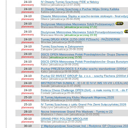
24-10
IV Otwarty Turniej Szachowy FIDE w Nidzicy
planowany
Nidzica [aktualizacja:13-07-2026]
24-10
XI Otwarty Turniej Szachowy o Puchar Wójta Gminy Kaliska
planowany
Kaliska [aktualizacja:26-06-2026]
24-10
Otwarte Mistrzostwa Śląska w szacho-tenisie stołowym - finał edyc
planowany
Gliwice [aktualizacja:26-04-2026]
24-10
Drużynowe Mistrzostwa Mazowsza Szkół Podstawowych
planowany
Warszawa-Wesoła [
aktualizacja:wczoraj 17:22
]
24-10
Drużynowe Mistrzostwa Mazowsza Szkół Ponadpodstawowych
planowany
Warszawa Wesoła [
aktualizacja:wczoraj 23:33
]
24-10
Turniej DRUGI KROK (1250-1600 PZSzach) - PAŹDZIERNIK
planowany
Wrocław [aktualizacja:28-05-2026]
24-10
Turniej Szachowy w Zakopanem
planowany
Zakopane [aktualizacja:20-06-2026]
24-10
DGCS OPEN Mistrzostwa Polski Przedsiębiorców- Grupa Diament
planowany
Kalisz [
aktualizacja:wczoraj 15:50
]
24-10
DGCS OPEN Mistrzostwa Polski Przedsiębiorców- Grupa Burszty
planowany
Kalisz [aktualizacja:06-08-2026]
24-10
Puchar PREZESA DGCS S.A Kalisz szachy standardowe (1000zł 
planowany
Kalisz [aktualizacja:06-08-2026]
24-10
Puchar D2 INVEST GROUP Sp. z o.o. - szachy Fischera (2000zł 1
planowany
Kalisz [aktualizacja:06-08-2026]
24-10
MISTRZOSTWA SUWAŁK - ID I-III ID IV-VI IMS VII-VIII LICEALIA
planowany
Suwałki [aktualizacja:21-07-2026]
24-10
Forteca Chess Challenge OPEN (3z4) - o małe normy II I K. - do F
planowany
Czeladź [aktualizacja:05-08-2026]
25-10
IX Turniej błyskawiczny Klubu Marynarki Wojennej 2026
planowany
Gdynia [aktualizacja:13-02-2026]
25-10
IV Turniej Szachowy z cyklu Grand Prix Ziemi Sulęczyńskiej 2026
planowany
Sulęczyno [aktualizacja:24-03-2026]
28-10
Nocne Internetowe Grand Prix Wadowic - Turniej nr 22
planowany
Wadowice / chess.com [aktualizacja:10-03-2026]
30-10
GRAND PRIX POLONII WROCŁAW
planowany
Wrocław [aktualizacja:25-05-2026]
30-10
V Międzynarodowe Szachowe Ind. i Rodzinne GP Chrzanowa 2026