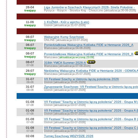
26-04
Liga Juniorów w Szachach Klasycznych 2026- Strefa Południe -
trwający
Pyrzyce - Krzęcin - Strzelce Kraj - Choszczno [aktualizacja:30-06-2026]
11-06
1 KUŹNIA - Król u wyrchu (Lato)
trwający
Ustroń [aktualizacja:31-07-2026]
06-07
Wakacyjne Kursy Szachowe
trwający
ONLINE [aktualizacja:03-07-2026]
06-07
Poniedziałkowa Wakacyjna Kołówka FIDE w Hetmanie 2026_A
trwający
Warszawa [aktualizacja:04-08-2026]
06-07
Poniedziałkowa Wakacyjna Kołówka FIDE w Hetmanie 2026_B
trwający
Warszawa [
aktualizacja:wczoraj 23:09
]
08-07
318th YMCA Summer 2026-A
07-08
Warszawa [aktualizacja:07-08-2026]
26-07
Niedzielna Wakacyjna Kołówka FIDE w Hetmanie 2026 - ODWOŁ
trwający
Warszawa [aktualizacja:25-07-2026]
31-07
VII Festiwal Szachy w Ustroniu łączą pokolenia 2026
08-08
Ustroń [aktualizacja:10-05-2026]
31-07
Zgrupowanie Szachowe- VII Festiwal Szachy w Ustroniu łączą po
09-08
Ustroń [aktualizacja:02-07-2026]
01-08
VII Festiwal "Szachy w Ustroniu łączą pokolenia" 2026 - Grupa M
07-08
Ustroń [aktualizacja:03-07-2026]
01-08
VII Festiwal "Szachy w Ustroniu łączą pokolenia" 2026 - Grupa A
07-08
Ustroń [aktualizacja:03-07-2026]
01-08
VII Festiwal "Szachy w Ustroniu łączą pokolenia" 2026 - Grupa B 
07-08
Ustroń [aktualizacja:03-07-2026]
01-08
VII Festiwal "Szachy w Ustroniu łączą pokolenia" 2026 - Grupa C 
07-08
Ustroń [aktualizacja:03-07-2026]
02-08
Turniej Szachowy WDZYDZE 2026