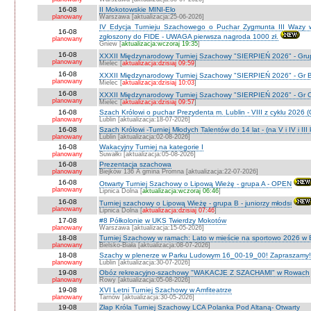
16-08
II Mokotowskie MINI-Elo
planowany
Warszawa [aktualizacja:25-06-2026]
IV Edycja Turnieju Szachowego o Puchar Zygmunta III Wazy w
16-08
zgłoszony do FIDE - UWAGA pierwsza nagroda 1000 zł.
planowany
Gniew [
aktualizacja:wczoraj 19:35
]
16-08
XXXII Międzynarodowy Turniej Szachowy "SIERPIEŃ 2026" - Grup
planowany
Mielec [
aktualizacja:dzisiaj 09:59
]
16-08
XXXII Międzynarodowy Turniej Szachowy "SIERPIEŃ 2026" - Gr B
planowany
Mielec [
aktualizacja:dzisiaj 10:03
]
16-08
XXXII Międzynarodowy Turniej Szachowy "SIERPIEŃ 2026" - Gr C J
planowany
Mielec [
aktualizacja:dzisiaj 09:57
]
16-08
Szach Królowi o puchar Prezydenta m. Lublin - VIII z cyklu 2026
planowany
Lublin [aktualizacja:18-07-2026]
16-08
Szach Królowi -Turniej Młodych Talentów do 14 lat - (na V i IV i III
planowany
Lublin [aktualizacja:02-08-2026]
16-08
Wakacyjny Turniej na kategorie I
planowany
Suwałki [aktualizacja:05-08-2026]
16-08
Prezentacja szachowa
planowany
Biejków 136 A gmina Promna [aktualizacja:22-07-2026]
16-08
Otwarty Turniej Szachowy o Lipową Wieżę - grupa A - OPEN
planowany
Lipnica Dolna [
aktualizacja:wczoraj 06:46
]
16-08
Turniej szachowy o Lipową Wieżę - grupa B - juniorzy młodsi
planowany
Lipnica Dolna [
aktualizacja:dzisiaj 07:46
]
17-08
#8 Półkolonie w UKS Twierdzy Mokotów
planowany
Warszawa [aktualizacja:15-05-2026]
18-08
Turniej Szachowy w ramach: Lato w mieście na sportowo 2026 w Bie
planowany
Bielsko-Biała [aktualizacja:08-07-2026]
18-08
Szachy w plenerze w Parku Ludowym 16_00-19_00! Zapraszamy!
planowany
Lublin [aktualizacja:30-07-2026]
19-08
Obóz rekreacyjno-szachowy "WAKACJE Z SZACHAMI" w Rowach
planowany
Rowy [aktualizacja:05-08-2026]
19-08
XVI Letni Turniej Szachowy w Amfiteatrze
planowany
Tarnów [aktualizacja:30-05-2026]
19-08
Złap Króla Turniej Szachowy LCA Polanka Pod Altaną- Otwarty