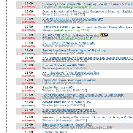
12-09
" Pierwszy Dzień Jesieni 2026 " Turniej E do lat 7 z okazji "Zabrz
planowany
Grzybowice [
aktualizacja:wczoraj 12:18
]
12-09
Otwarte Indywidualne Mistrzostwa Małopolski w Szachach Szybki
planowany
Borzęcin [aktualizacja:24-07-2026]
12-09
V MEMORIAŁ PRABUCKICH SZACHISTÓW
planowany
Prabuty [aktualizacja:06-08-2026]
12-09
I LIGA KS GAMBIT o puchar Burmistrza Miasta i Gminy Miłomłyn - 
planowany
Miłomłyn [
aktualizacja:wczoraj 12:55
]
13-09
61. MOKATE_O Puchar Gminy Goleszów
planowany
GOLESZÓW [
aktualizacja:wczoraj 21:13
]
13-09
XVIII Turniej Szachowy o Puchar Lata
planowany
Wiśniew [aktualizacja:30-01-2026]
13-09
Turniej Szachowy "Z wisienką w tle" B juniorzy
planowany
Wiśniew [aktualizacja:30-01-2026]
13-09
XXV Turniej Szachowy o Puchar Starosty Krakowskiego Grupa C d
planowany
Zabierzów [aktualizacja:27-07-2026]
13-09
Szansa Chess Open Blitz 2026
planowany
Warszawa [aktualizacja:07-07-2026]
13-09
XXIII Szachowy Turniej Pamięci Września
planowany
Wieluń [aktualizacja:31-07-2026]
17-09
Śląska Akademia Szachowa - szkolenie
planowany
Ustroń [aktualizacja:28-06-2026]
18-09
Szachy Fischera nr.65
planowany
Wadowice [aktualizacja:31-03-2026]
18-09
Grand Prix Białegostoku "Lato-Jesień 2026" - 7. runda blitz
planowany
Białystok [aktualizacja:18-07-2026]
18-09
GRAND PRIX POLONII WROCŁAW
planowany
Wrocław [aktualizacja:25-05-2026]
18-09
Kurs Instruktorów Szachowych (online)
planowany
Warszawa (online) [aktualizacja:30-05-2026]
19-09
Weekend Szachowy w Wadowicach IX Turniej Szachowy o Puchar S
planowany
Wadowice [aktualizacja:13-07-2026]
19-09
Zdobywamy Kategorie - Jesień 2026
planowany
Nowe Żabno - Gmina Nowa Sól [aktualizacja:18-01-2026]
19-09
Szachy Dla Dzieci