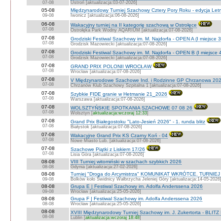
07-08
Ustroń [aktualizacja:03-07-2026]
05-08
Międzynarodowy Turniej Szachowy Cztery Pory Roku - edycja Let
09-08
Iwonicz [aktualizacja:06-08-2026]
06-08
Wakacyjny turniej na II kategorię szachową w Ostrołęce
07-08
Ostrołęka Park Wodny AQARIUM [aktualizacja:07-08-2026]
07-08
Grodziski Festiwal Szachowy im. M. Najdorfa - OPEN A (I miejsce 
07-08
Grodzisk Mazowiecki [aktualizacja:07-08-2026]
07-08
Grodziski Festiwal Szachowy im. M. Najdorfa - OPEN B (I miejsce 
07-08
Grodzisk Mazowiecki [aktualizacja:07-08-2026]
07-08
GRAND PRIX POLONII WROCŁAW
07-08
Wrocław [aktualizacja:07-08-2026]
07-08
V Międzynarodowe Szachowe Ind. i Rodzinne GP Chrzanowa 202
07-08
Chrzanów Klub Szachowy Szpitalna 1 [aktualizacja:07-08-2026]
07-08
Szybkie FIDE granie w Hetmanie 21_2026
07-08
Warszawa [aktualizacja:07-08-2026]
07-08
WOLSZTYŃSKIE SPOTKANIA SZACHOWE 07 08 26
07-08
Wolsztyn [
aktualizacja:wczoraj 12:33
]
07-08
Grand Prix Białegostoku "Lato-Jesień 2026" - 1. runda blitz
07-08
Białystok [aktualizacja:07-08-2026]
07-08
Wakacyjne Grand Prix KS Czarny Koń - 04
07-08
Nowe Miasto Lub. [aktualizacja:07-08-2026]
07-08
Szachowe Piątki z Liskiem 17/26
07-08
Lisia Góra [aktualizacja:07-08-2026]
08-08
VIII Turniej witomiński w szachach szybkich 2026
08-08
Gdynia [aktualizacja:27-02-2026]
08-08
Turniej "Droga do Arcymistrza" KOMUNIKAT WKRÓTCE. TURNIEJ O V
09-08
Bolków koło Świdnicy Wałbrzycha Jeleniej Góry [aktualizacja:14-05-2026
08-08
Grupa E | Festiwal Szachowy im. Adolfa Anderssena 2026
09-08
Wrocław [aktualizacja:25-05-2026]
08-08
Grupa F | Festiwal Szachowy im. Adolfa Anderssena 2026
08-08
Wrocław [aktualizacja:25-05-2026]
08-08
XVIII Międzynarodowy Turniej Szachowy im. J. Zukertorta - BLITZ
08-08
Lublin [
aktualizacja:wczoraj 18:48
]