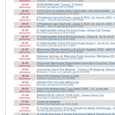
planowany
Brzesko - Okocim [aktualizacja:24-07-2026]
10-10
PAŹDZIERNIKOWY Turniej o TYSIAKA
planowany
Wrocław [aktualizacja:07-07-2026]
10-10
XXXIII EDYCJA SUWALSKIEJ SZKOLNEJ LIGI SZACHOWEJ - TU
planowany
Suwałki Plaza [aktualizacja:21-07-2026]
10-10
II Powiatowa Liga Szachowa - grupa B 2012 i mł. oraz do 1600 - t
planowany
Brzesko - Okocim [aktualizacja:24-07-2026]
10-10
II Powiatowa Liga Szachowa - grupa C 2016 i mł. oraz do 1400 - t
planowany
Brzesko - Okocim [aktualizacja:24-07-2026]
11-10
IV Ogólnopolskie Grand Prix Kożuchowa - Grupa A (III Turniej)
planowany
Kożuchów [aktualizacja:18-01-2026]
11-10
IV Ogólnopolskie Grand Prix Kożuchowa - Grupa B - do lat 18 (III 
planowany
Kożuchów [aktualizacja:18-01-2026]
11-10
IV Ogólnopolskie Grand Prix Kożuchowa Grupa C - do lat 10; max 
planowany
Kożuchów [aktualizacja:18-01-2026]
11-10
Mistrzostwa Śląska Juniorów w Szachach Szybkich 2026 - (D06 
planowany
Węgierska Górka [aktualizacja:03-05-2026]
11-10
Eliminacje strefowe do Mistrzostw Polski Juniorów i Młodzików (O
planowany
Węgierska Górka [aktualizacja:02-05-2026]
11-10
Drużynowe Mistrzostwa Województwa Seniorów w Szachach Szyb
planowany
Prabuty [aktualizacja:31-07-2026]
14-10
Internetowe Grand Prix Wadowic - Turniej nr 68 (Nagrody: Diamen
planowany
Wadowice / chess.com [aktualizacja:10-03-2026]
16-10
Grand Prix Wadowic-Turniej nr.1004
planowany
Wadowice [aktualizacja:31-03-2026]
16-10
GRAND PRIX POLONII WROCŁAW
planowany
Wrocław [aktualizacja:25-05-2026]
16-10
Grand Prix Białegostoku "Lato-Jesień 2026" - 11. runda blitz
planowany
Białystok [aktualizacja:18-07-2026]
17-10
ŚWINOUJŚCIE CHESS TOUR 2026 - Uznam Chess Cup
planowany
Świnoujście [aktualizacja:01-01-2026]
17-10
Turniej na kategorie
planowany
Zielona Góra [aktualizacja:18-01-2026]
17-10
IX Turniej Szachowy o Puchar Prezydenta Miasta Tarnobrzega - G
planowany
Tarnobrzeg [aktualizacja:20-03-2026]
17-10
IX Turniej Szachowy o Puchar Prezydenta Miasta Tarnobrzega Gr