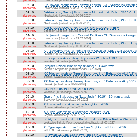
planowany
Inowrocław [aktualizacja:23-07-2026]
03-10
II Kujawski Integracyjny Festiwal Feniksa - C1 "Szansa na kategor
planowany
Inowrocław [aktualizacja:23-07-2026]
03-10
Jubileuszowy Turniej Szachowy w Niedźwiadzie Dolnej 2026 Gr B
planowany
Niedźwiada [aktualizacja:06-08-2026]
03-10
Jubileuszowy Turniej Szachowy w Niedźwiadzie Dolnej 2026 Gr C
planowany
Niedźwiada [aktualizacja:06-08-2026]
04-10
KURS SĘDZIOWSKI NA KLASY OKRĘGOWE: II III M
planowany
Szczecin Koszalin [aktualizacja:18-07-2026]
04-10
II Kujawski Integracyjny Festiwal Feniksa - C2 "Szansa na kategor
planowany
Inowrocław [aktualizacja:23-07-2026]
04-10
Jubileuszowy Turniej Szachowy w Niedźwiadzie Dolnej 2026 - Gr
planowany
Niedżwiada [aktualizacja:03-08-2026]
04-10
XIII Zawody o Puchar Wójta Gminy Koszęcin Tadeusz Bobecki pam
planowany
Rusinowice [aktualizacja:02-08-2026]
04-10
Kurs sędziowski na klasy okręgowe - Wrocław 4.10.2026
planowany
Wrocław [aktualizacja:06-08-2026]
07-10
Igrzyska Dzieci i Młodzierzy szkolnej el. Powiatowe
planowany
Strzelce Krajeńskie [aktualizacja:01-02-2026]
08-10
XX Międzynarodowy Turniej Szachowy im. " Bohaterów Akcji V2" g
planowany
Sarnaki [aktualizacja:28-06-2026]
08-10
XX Międzynarodowy Turniej Szachowy im. " Bohaterów Akcji V2" 
planowany
Sarnaki [aktualizacja:28-06-2026]
09-10
GRAND PRIX POLONII WROCŁAW
planowany
Wrocław [aktualizacja:25-05-2026]
09-10
Grand Prix Białegostoku "Lato-Jesień 2026" - 10. runda rapid
planowany
Białystok [aktualizacja:25-07-2026]
10-10
X Turniej witomiński w szchach szybkich 2026
planowany
Gdynia [aktualizacja:19-12-2025]
10-10
X Turniej witomiński w szachach szybkich 2026
planowany
Gdynia [aktualizacja:27-02-2026]
10-10
IX Międz. Indywidualne i Rodzinne Grand Prix o Puchar Chess i
planowany
Wołowice Szkoła Podstawowa [aktualizacja:18-06-2026]
10-10
XI Ogólnopolski Turniej Szachów Szybkich WIELGIE 2026
planowany
WIELGIE [aktualizacja:09-07-2026]
10-10
II Powiatowa Liga Szachowa - grupa A Open - turniej #4