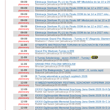
09-09
Eliminacje Strefowe PL-LU do Finału MP Młodzików do lat 10 w 20
planowany
Sosnowica [aktualizacja:04-08-2026]
09-09
Eliminacje Strefowe PL-LU do Finału OOM do lat 12 w 2027 roku -
planowany
Sosnowica [aktualizacja:04-08-2026]
09-09
Eliminacje Strefowe PL-LU do Finału OOM do lat 14 w 2027 roku 
planowany
Sosnowica [aktualizacja:04-08-2026]
09-09
Eliminacje Strefowe PL-LU do Finału MP Młodziczek do lat 10 w 2
planowany
Sosnowica [aktualizacja:06-08-2026]
09-09
Eliminacje Strefowe PL-LU do Finału OOM do lat 12 w 2027 roku 
planowany
Sosnowica [aktualizacja:04-08-2026]
09-09
Eliminacje Strefowe PL-LU do Finału OOM do lat 14 w 2027 roku 
planowany
Sosnowica [aktualizacja:05-08-2026]
09-09
Internetowe Grand Prix Wadowic - Turniej nr 67 (Nagrody: Diamen
planowany
Wadowice / chess.com [aktualizacja:10-03-2026]
11-09
OTWARTE MISTRZOSTWA TORUNIA W SZACHACH BŁYSKAWIC
planowany
Toruń [aktualizacja:01-01-2026]
11-09
Grand Prix Wadowic-Turniej nr.999
planowany
Wadowice [aktualizacja:31-03-2026]
11-09
II Turniej Szkoleniowy - sezon 2026/27 - Turniej I
planowany
Rybnik [aktualizacja:07-08-2026]
11-09
GRAND PRIX POLONII WROCŁAW
planowany
Wrocław [aktualizacja:25-05-2026]
11-09
Grand Prix Białegostoku "Lato-Jesień 2026" - 6. runda rapid
planowany
Białystok [aktualizacja:25-07-2026]
12-09
IX Turniej witomiński w szchach szybkich 2026
planowany
Gdynia [aktualizacja:19-12-2025]
12-09
VI MIĘDZYNARODOWY FESTIWAL SZACHOWY KOPERNIK 202
planowany
Toruń [aktualizacja:01-01-2026]
12-09
XXXVI Ogólnopolski Memoriał Szachowy Jana Gietki 2026 Gr A 
planowany
Rudnik nad Sanem [aktualizacja:10-02-2026]
12-09
XXXVI Ogólnopolski Memoriał Szachowy Jana Gietki 2026 Gr B 
planowany
Rudnik nad Sanem [aktualizacja:03-08-2026]
12-09
XXXVI Ogólnopolski Memoriał Szachowy Jana Gietki 2026 Gr C Ju
planowany
Rudnik nad Sanem [aktualizacja:03-08-2026]
12-09
XXXVI Ogólnopolski Memoriał Szachowy Jana Gietki 2026 Gr D Jun.