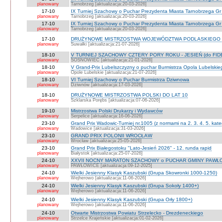
planowany
Tarnobrzeg [aktualizacja:20-03-2026]
17-10
IX Turniej Szachowy o Puchar Prezydenta Miasta Tarnobrzega Gr
planowany
Tarnobrzeg [aktualizacja:20-03-2026]
17-10
IX Turniej Szachowy o Puchar Prezydenta Miasta Tarnobrzega Gr 
planowany
Tarnobrzeg [aktualizacja:20-03-2026]
17-10
DRUŻYNOWE MISTRZOSTWA WOJEWÓDZTWA PODLASKIEGO 
planowany
Suwałki [aktualizacja:21-07-2026]
18-10
V TURNIEJ SZACHOWY CZTERY PORY ROKU - JESIEŃ (do FID
planowany
SOSNOWIEC [aktualizacja:21-01-2026]
18-10
V Grand-Prix Lubelszczyzny o puchar Burmistrza Opola Lubelskie
planowany
Opole Lubelskie [aktualizacja:21-07-2026]
18-10
VI Turniej Szachowy o Puchar Burmistrza Dziwnowa
planowany
Dziwnów [aktualizacja:17-03-2026]
18-10
DRUŻYNOWE MISTRZOSTWA POLSKI DO LAT 10
planowany
Szklarska Porębs [aktualizacja:07-06-2026]
19-10
Mistrzostwa Polski Drukarzy i Wydawców
planowany
Serpelice [aktualizacja:16-06-2026]
23-10
Grand Prix Wadowic-Turniej nr.1005 (z normami na 2. 3. 4. 5. kate
planowany
Wadowice [aktualizacja:31-03-2026]
23-10
GRAND PRIX POLONII WROCŁAW
planowany
Wrocław [aktualizacja:25-05-2026]
23-10
Grand Prix Białegostoku "Lato-Jesień 2026" - 12. runda rapid
planowany
Białystok [aktualizacja:25-07-2026]
24-10
XXVII NOCNY MARATON SZACHOWY o PUCHAR GMINY PAWŁOW
planowany
PAWŁOWICE [aktualizacja:09-12-2025]
24-10
Wielki Jesienny Klasyk Kaszubski (Grupa Skowronki 1000-1250)
planowany
Wejherowo [aktualizacja:11-06-2026]
24-10
Wielki Jesienny Klasyk Kaszubski (Grupa Sokoły 1400+)
planowany
Wejherowo [aktualizacja:11-06-2026]
24-10
Wielki Jesienny Klasyk Kaszubski (Grupa Orły 1800+)
planowany
Wejherowo [aktualizacja:11-06-2026]
24-10
Otwarte Mistrzostwa Powiatu Strzelecko - Drezdeneckiego
planowany
Strzelce Krajeńskie [aktualizacja:01-02-2026]