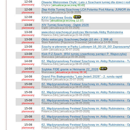
12-08
Otwarte Mistrzostwa Chylic: Lato z Szachami turniej dla dzieci i ro
planowany
Chylice [
aktualizacja:wczoraj 00:43
]
12-08
Złap Króla Turniej Szachowy LCA Polanka Pod Altaną- JUNIOR do 
planowany
Krosno [aktualizacja:04-08-2026]
12-08
XXVI Szachowa Środa
planowany
Bytów [
aktualizacja:wczoraj 12:37
]
13-08
XIV Turniej Szachowy - Dąbki 2026
planowany
Dąbki [aktualizacja:02-03-2026]
13-08
www.oboz-szachowy.pl podczas Memoriału Akiby Rubinsteina
planowany
Polanica Zdrój [aktualizacja:21-04-2026]
13-08
Obóz wakacyjny Szachowej Dwójki (10 dni - 2 399 zł)
planowany
Stare Kaleńsko (Pojezierze Drawskie) [aktualizacja:14-06-2026]
13-08
Szachy w plenerze w Parku Ludowym 16_00-19_00! Zapraszamy!
planowany
Lublin [aktualizacja:30-07-2026]
13-08
Klub P.Z.Szach. (654 turniej czwartkowy pamięci P. Wajszczyka)
planowany
Warszawa [aktualizacja:05-08-2026]
14-08
62. Międzynarodowy Festiwal Szachowy im. Akiby Rubinsteina - Tu
planowany
Polanica-Zdrój [aktualizacja:08-05-2026]
14-08
Szybkie FIDE granie w Hetmanie 22_2026
planowany
Warszawa [
aktualizacja:dzisiaj 08:34
]
14-08
Grand Prix Białegostoku "Lato-Jesień 2026" - 2. runda rapid
planowany
Białystok [aktualizacja:25-07-2026]
15-08
62. Międzynarodowy Festiwal Szachowy im. Akiby Rubinsteina - O
planowany
Polanica-Zdrój [aktualizacja:08-05-2026]
15-08
62. Międzynarodowy Festiwal Szachowy im. Akiby Rubinsteina - 
planowany
Polanica-Zdrój [aktualizacja:08-05-2026]
15-08
62. Międzynarodowy Festiwal Szachowy im. Akiby Rubinsteina - O
planowany
Polanica-Zdrój [aktualizacja:08-05-2026]
15-08
62. Międzynarodowy Festiwal Szachowy im. Akiby Rubinsteina - O
planowany
Polanica-Zdrój [aktualizacja:09-05-2026]
15-08
62. Międzynarodowy Festiwal Szachowy im. Akiby Rubinsteina - O
planowany
Polanica-Zdrój [aktualizacja:08-05-2026]
15-08
62. Międzynarodowy Festiwal Szachowy im. Akiby Rubinsteina - 
planowany
Polanica-Zdrój [aktualizacja:09-05-2026]