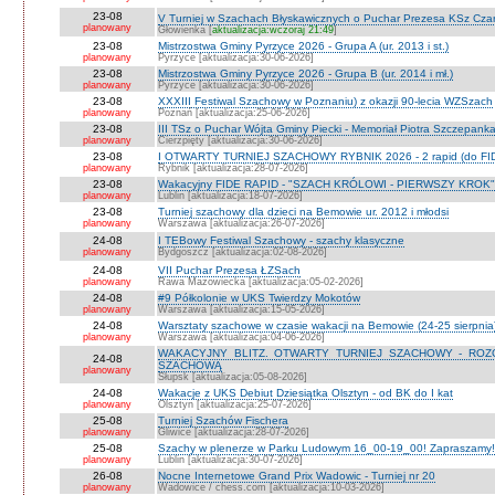
23-08
V Turniej w Szachach Błyskawicznych o Puchar Prezesa KSz Cza
planowany
Głowienka [
aktualizacja:wczoraj 21:49
]
23-08
Mistrzostwa Gminy Pyrzyce 2026 - Grupa A (ur. 2013 i st.)
planowany
Pyrzyce [aktualizacja:30-06-2026]
23-08
Mistrzostwa Gminy Pyrzyce 2026 - Grupa B (ur. 2014 i mł.)
planowany
Pyrzyce [aktualizacja:30-06-2026]
23-08
XXXIII Festiwal Szachowy w Poznaniu) z okazji 90-lecia WZSzach
planowany
Poznań [aktualizacja:25-06-2026]
23-08
III TSz o Puchar Wójta Gminy Piecki - Memoriał Piotra Szczepan
planowany
Cierzpięty [aktualizacja:30-06-2026]
23-08
I OTWARTY TURNIEJ SZACHOWY RYBNIK 2026 - 2 rapid (do FI
planowany
Rybnik [aktualizacja:28-07-2026]
23-08
Wakacyjny FIDE RAPID - "SZACH KRÓLOWI - PIERWSZY KROK" O
planowany
Lublin [aktualizacja:18-07-2026]
23-08
Turniej szachowy dla dzieci na Bemowie ur. 2012 i młodsi
planowany
Warszawa [aktualizacja:26-07-2026]
24-08
I TEBowy Festiwal Szachowy - szachy klasyczne
planowany
Bydgoszcz [aktualizacja:02-08-2026]
24-08
VII Puchar Prezesa ŁZSach
planowany
Rawa Mazowiecka [aktualizacja:05-02-2026]
24-08
#9 Półkolonie w UKS Twierdzy Mokotów
planowany
Warszawa [aktualizacja:15-05-2026]
24-08
Warsztaty szachowe w czasie wakacji na Bemowie (24-25 sierpnia
planowany
Warszawa [aktualizacja:04-06-2026]
WAKACYJNY BLITZ. OTWARTY TURNIEJ SZACHOWY - RO
24-08
SZACHOWĄ
planowany
Słupsk [aktualizacja:05-08-2026]
24-08
Wakacje z UKS Debiut Dziesiątka Olsztyn - od BK do I kat
planowany
Olsztyn [aktualizacja:25-07-2026]
25-08
Turniej Szachów Fischera
planowany
Gliwice [aktualizacja:28-07-2026]
25-08
Szachy w plenerze w Parku Ludowym 16_00-19_00! Zapraszamy!
planowany
Lublin [aktualizacja:30-07-2026]
26-08
Nocne Internetowe Grand Prix Wadowic - Turniej nr 20
planowany
Wadowice / chess.com [aktualizacja:10-03-2026]