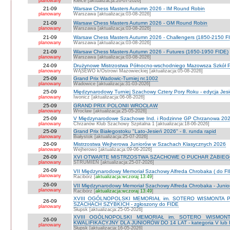
planowany
Kielce [aktualizacja:26-07-2026]
21-09
Warsaw Chess Masters Autumn 2026 - IM Round Robin
planowany
Warszawa [aktualizacja:03-08-2026]
21-09
Warsaw Chess Masters Autumn 2026 - GM Round Robin
planowany
Warszawa [aktualizacja:03-08-2026]
21-09
Warsaw Chess Masters Autumn 2026 - Challengers (1850-2150 F
planowany
Warszawa [aktualizacja:03-08-2026]
21-09
Warsaw Chess Masters Autumn 2026 - Futures (1650-1950 FIDE)
planowany
Warszawa [aktualizacja:03-08-2026]
24-09
Drużynowe Mistrzostwa Północno-wschodniego Mazowsza Szkół
planowany
WĄSEWO k/Ostrowi Mazowieckiej [aktualizacja:05-08-2026]
25-09
Grand Prix Wadowic-Turniej nr.1002
planowany
Wadowice [aktualizacja:31-03-2026]
25-09
Międzynarodowy Turniej Szachowy Cztery Pory Roku - edycja Jes
planowany
Iwonicz [aktualizacja:06-08-2026]
25-09
GRAND PRIX POLONII WROCŁAW
planowany
Wrocław [aktualizacja:25-05-2026]
25-09
V Międzynarodowe Szachowe Ind. i Rodzinne GP Chrzanowa 2026
planowany
Chrzanów Klub Szachowy Szpitalna 1 [aktualizacja:18-06-2026]
25-09
Grand Prix Białegostoku "Lato-Jesień 2026" - 8. runda rapid
planowany
Białystok [aktualizacja:25-07-2026]
26-09
Mistrzostwa Wejherowa Juniorów w Szachach Klasycznych 2026
planowany
Wejherowo [aktualizacja:09-06-2026]
26-09
XVI OTWARTE MISTRZOSTWA SZACHOWE O PUCHAR ŻABIEGO K
planowany
STRUMIEŃ [aktualizacja:25-07-2026]
26-09
VII Międzynarodowy Memoriał Szachowy Alfreda Chrobaka ( do FI
planowany
Racibórz [
aktualizacja:wczoraj 13:49
]
26-09
VII Międzynarodowy Memoriał Szachowy Alfreda Chrobaka - Junior
planowany
Racibórz [
aktualizacja:wczoraj 13:49
]
XVIII OGÓLNOPOLSKI MEMORIAŁ im. SOTERO WISMONTA 
26-09
SZACHACH SZYBKICH - zgłoszony do FIDE
planowany
Słupsk [aktualizacja:25-05-2026]
XVIII OGÓLNOPOLSKI MEMORIAŁ im. SOTERO WISMON
26-09
KWALIFIKACYJNY DLA JUNIORÓW DO 14 LAT - kategoria V lub IV 
planowany
Słupsk [aktualizacja:16-05-2026]