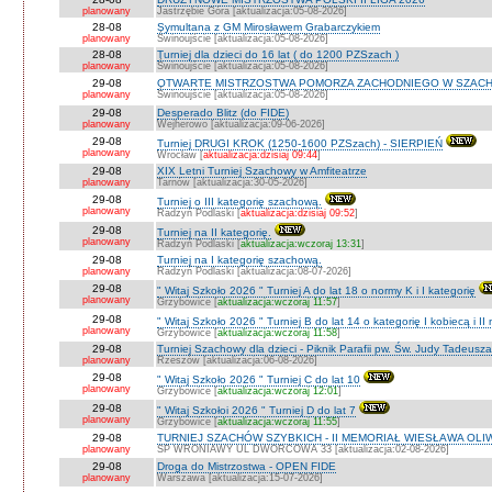
planowany
Jastrzębie Góra [aktualizacja:05-08-2026]
28-08
Symultana z GM Mirosławem Grabarczykiem
planowany
Świnoujście [aktualizacja:05-08-2026]
28-08
Turniej dla dzieci do 16 lat ( do 1200 PZSzach )
planowany
Świnoujście [aktualizacja:05-08-2026]
29-08
OTWARTE MISTRZOSTWA POMORZA ZACHODNIEGO W SZACH
planowany
Świnoujście [aktualizacja:05-08-2026]
29-08
Desperado Blitz (do FIDE)
planowany
Wejherowo [aktualizacja:09-06-2026]
29-08
Turniej DRUGI KROK (1250-1600 PZSzach) - SIERPIEŃ
planowany
Wrocław [
aktualizacja:dzisiaj 09:44
]
29-08
XIX Letni Turniej Szachowy w Amfiteatrze
planowany
Tarnów [aktualizacja:30-05-2026]
29-08
Turniej o III kategorię szachową.
planowany
Radzyń Podlaski [
aktualizacja:dzisiaj 09:52
]
29-08
Turniej na II kategorię.
planowany
Radzyń Podlaski [
aktualizacja:wczoraj 13:31
]
29-08
Turniej na I kategorię szachową.
planowany
Radzyń Podlaski [aktualizacja:08-07-2026]
29-08
" Witaj Szkoło 2026 " Turniej A do lat 18 o normy K i I kategorię
planowany
Grzybowice [
aktualizacja:wczoraj 11:57
]
29-08
" Witaj Szkoło 2026 " Turniej B do lat 14 o kategorię I kobiecą i I
planowany
Grzybowice [
aktualizacja:wczoraj 11:58
]
29-08
Turniej Szachowy dla dzieci - Piknik Parafii pw. Św. Judy Tadeus
planowany
Rzeszów [aktualizacja:06-08-2026]
29-08
" Witaj Szkoło 2026 " Turniej C do lat 10
planowany
Grzybowice [
aktualizacja:wczoraj 12:01
]
29-08
" Witaj Szkołoi 2026 " Turniej D do lat 7
planowany
Grzybowice [
aktualizacja:wczoraj 11:55
]
29-08
TURNIEJ SZACHÓW SZYBKICH - II MEMORIAŁ WIESŁAWA OLI
planowany
SP WRONIAWY UL DWORCOWA 33 [aktualizacja:02-08-2026]
29-08
Droga do Mistrzostwa - OPEN FIDE
planowany
Warszawa [aktualizacja:15-07-2026]