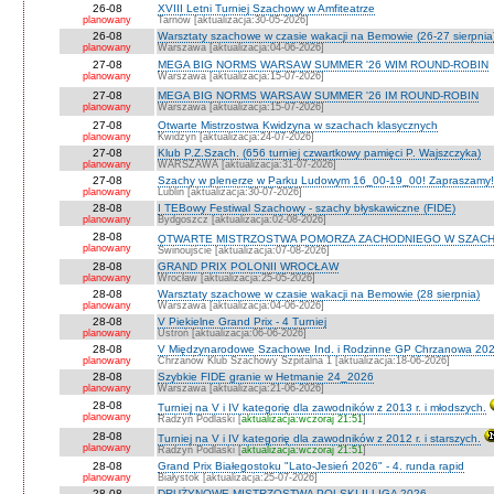
26-08
XVIII Letni Turniej Szachowy w Amfiteatrze
planowany
Tarnów [aktualizacja:30-05-2026]
26-08
Warsztaty szachowe w czasie wakacji na Bemowie (26-27 sierpnia
planowany
Warszawa [aktualizacja:04-06-2026]
27-08
MEGA BIG NORMS WARSAW SUMMER '26 WIM ROUND-ROBIN
planowany
Warszawa [aktualizacja:15-07-2026]
27-08
MEGA BIG NORMS WARSAW SUMMER '26 IM ROUND-ROBIN
planowany
Warszawa [aktualizacja:15-07-2026]
27-08
Otwarte Mistrzostwa Kwidzyna w szachach klasycznych
planowany
Kwidzyn [aktualizacja:24-07-2026]
27-08
Klub P.Z.Szach. (656 turniej czwartkowy pamięci P. Wajszczyka)
planowany
WARSZAWA [aktualizacja:31-07-2026]
27-08
Szachy w plenerze w Parku Ludowym 16_00-19_00! Zapraszamy!
planowany
Lublin [aktualizacja:30-07-2026]
28-08
I TEBowy Festiwal Szachowy - szachy błyskawiczne (FIDE)
planowany
Bydgoszcz [aktualizacja:02-08-2026]
28-08
OTWARTE MISTRZOSTWA POMORZA ZACHODNIEGO W SZACH
planowany
Świnoujście [aktualizacja:07-08-2026]
28-08
GRAND PRIX POLONII WROCŁAW
planowany
Wrocław [aktualizacja:25-05-2026]
28-08
Warsztaty szachowe w czasie wakacji na Bemowie (28 sierpnia)
planowany
Warszawa [aktualizacja:04-06-2026]
28-08
V Piekielne Grand Prix - 4 Turniej
planowany
Ustroń [aktualizacja:06-06-2026]
28-08
V Międzynarodowe Szachowe Ind. i Rodzinne GP Chrzanowa 202
planowany
Chrzanów Klub Szachowy Szpitalna 1 [aktualizacja:18-06-2026]
28-08
Szybkie FIDE granie w Hetmanie 24_2026
planowany
Warszawa [aktualizacja:21-06-2026]
28-08
Turniej na V i IV kategorię dla zawodników z 2013 r. i młodszych.
planowany
Radzyń Podlaski [
aktualizacja:wczoraj 21:51
]
28-08
Turniej na V i IV kategorię dla zawodników z 2012 r. i starszych.
planowany
Radzyń Podlaski [
aktualizacja:wczoraj 21:51
]
28-08
Grand Prix Białegostoku "Lato-Jesień 2026" - 4. runda rapid
planowany
Białystok [aktualizacja:25-07-2026]
28-08
DRUŻYNOWE MISTRZOSTWA POLSKI II LIGA 2026