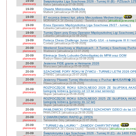
19-09
Świętokrzyska Liga Szachowa 2026 - Turniej III (B) - PZSzach 1
planowany
Kielce [aktualizacja:07-08-2026]
19-09
Otwarte Mistrzostwa Malborka
planowany
Malbork [aktualizacja:05-08-2026]
19-09
87 rocznica śmierci kpt. pilota Mieczysława Medweckiego
planowany
MORAWICA 24 (Gmina Liszki) - Świetlica wiejska [
aktualizacja:wczoraj 
19-09
Enea Operator Międzyszkolna Liga Szachowa 26/27 - turniej 1
planowany
Łubianka [aktualizacja:02-08-2026]
19-09
Turniej Open przy Enea Operator Międzyszkolnej Ligi Szachowej 26
planowany
Łubianka [aktualizacja:02-08-2026]
19-09
Forteca Chess Challenge Junior (3z4)- U14 - o kategorie III II I ko
planowany
Czeladź [aktualizacja:05-08-2026]
20-09
Weekend Szachowy w Wadowicach - X Turniej o Szachowy Puchar B
planowany
Wadowice [aktualizacja:13-07-2026]
20-09
Eliminacje Strefy Lubusko-Dolnośląskiej do MPM oraz OOM
planowany
Radzyn-Sława [aktualizacja:03-08-2026]
20-09
Jesienne FIDE granie w Hetmanie 2026
planowany
Warszawa [aktualizacja:05-08-2026]
20-09
SZACHOWE PORY ROKU W ŻYWCU - TURNIEJ LETNI 2026 OPEN
planowany
ŻYWIEC [aktualizacja:25-07-2026]
20-09
Jesienny Pilawski Turniej Weekendowy o Puchar �HUSARII� 2026
planowany
Pilawa [aktualizacja:22-06-2026]
ROZPOCZĘCIE ROKU SZKOLNEGO 2026 ZE SŁUPSKĄ AKADEMI
20-09
kategorię kobiecą (juniorzy od 13 lat oraz seniorzy)
planowany
Słupsk [aktualizacja:05-08-2026]
ROZPOCZĘCIE ROKU SZKOLNEGO 2025 ZE SŁUPSKĄ AKADEMI
20-09
kategorię kobiecą (juniorzy do 12 lat)
planowany
Słupsk [aktualizacja:02-06-2026]
20-09
PAWŁOWICKI OTWARTY TURNIEJ SZACHOWY DZIECI do lat 13 o ka
planowany
PAWŁOWICE [aktualizacja:24-06-2026]
20-09
V GWARKOWSKI RAPID gr. OPEN
planowany
Tarnowskie Góry [aktualizacja:22-07-2026]
20-09
" TURNIEJ dla LAURKI " - ZAWODY CHARYTATYWNE
planowany
MORAWICA 24 ( Gmina Liszki) - Świetlica Wiejska [
aktualizacja:wczoraj
20-09
Świętokrzyska Liga Szachowa 2026 - Turniej III (C) - do 1400 PZ