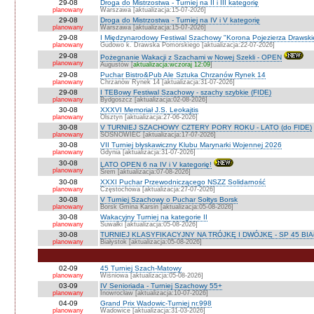
29-08
Droga do Mistrzostwa - Turniej na II i III kategorię
planowany
Warszawa [aktualizacja:15-07-2026]
29-08
Droga do Mistrzostwa - Turniej na IV i V kategorię
planowany
Warszawa [aktualizacja:15-07-2026]
29-08
I Międzynarodowy Festiwal Szachowy "Korona Pojezierza Drawski
planowany
Gudowo k. Drawska Pomorskiego [aktualizacja:22-07-2026]
29-08
Pożegnanie Wakacji z Szachami w Nowej Szekli - OPEN
planowany
Augustów [
aktualizacja:wczoraj 12:09
]
29-08
Puchar Bistro&Pub Ale Sztuka Chrzanów Rynek 14
planowany
Chrzanów Rynek 14 [aktualizacja:31-07-2026]
29-08
I TEBowy Festiwal Szachowy - szachy szybkie (FIDE)
planowany
Bydgoszcz [aktualizacja:02-08-2026]
30-08
XXXVI Memoriał J.S. Leokajtis
planowany
Olsztyn [aktualizacja:27-06-2026]
30-08
V TURNIEJ SZACHOWY CZTERY PORY ROKU - LATO (do FIDE)
planowany
SOSNOWIEC [aktualizacja:17-07-2026]
30-08
VII Turniej błyskawiczny Klubu Marynarki Wojennej 2026
planowany
Gdynia [aktualizacja:31-07-2026]
30-08
LATO OPEN 6 na IV i V kategorię!
planowany
Śrem [aktualizacja:07-08-2026]
30-08
XXXI Puchar Przewodniczącego NSZZ Solidarność
planowany
Częstochowa [aktualizacja:27-07-2026]
30-08
V Turniej Szachowy o Puchar Sołtys Borsk
planowany
Borsk Gmina Karsin [aktualizacja:05-08-2026]
30-08
Wakacyjny Turniej na kategorie II
planowany
Suwałki [aktualizacja:05-08-2026]
30-08
TURNIEJ KLASYFIKACYJNY NA TRÓJKĘ I DWÓJKĘ - SP 45 BI
planowany
Białystok [aktualizacja:05-08-2026]
02-09
45 Turniej Szach-Matowy
planowany
Wiśniowa [aktualizacja:05-08-2026]
03-09
IV Senioriada - Turniej Szachowy 55+
planowany
Inowrocław [aktualizacja:10-07-2026]
04-09
Grand Prix Wadowic-Turniej nr.998
planowany
Wadowice [aktualizacja:31-03-2026]