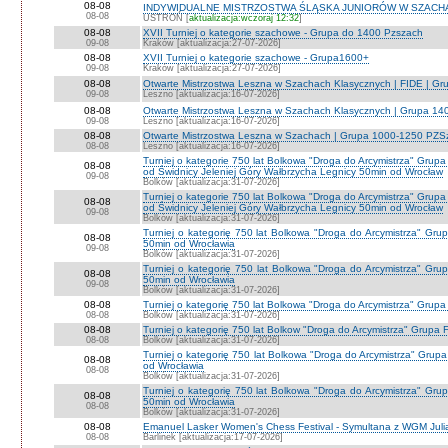
08-08
INDYWIDUALNE MISTRZOSTWA ŚLĄSKA JUNIORÓW W SZACHAC
08-08
USTROŃ [
aktualizacja:wczoraj 12:32
]
08-08
XVII Turniej o kategorie szachowe - Grupa do 1400 Pzszach
09-08
Kraków [aktualizacja:27-07-2026]
08-08
XVII Turniej o kategorie szachowe - Grupa1600+
09-08
Kraków [aktualizacja:27-07-2026]
08-08
Otwarte Mistrzostwa Leszna w Szachach Klasycznych | FIDE | G
09-08
Leszno [aktualizacja:16-07-2026]
08-08
Otwarte Mistrzostwa Leszna w Szachach Klasycznych | Grupa 1
09-08
Leszno [aktualizacja:16-07-2026]
08-08
Otwarte Mistrzostwa Leszna w Szachach | Grupa 1000-1250 PZS
08-08
Leszno [aktualizacja:16-07-2026]
Turniej o kategorie 750 lat Bolkowa "Droga do Arcymistrza" G
08-08
od Świdnicy Jeleniej Góry Wałbrzycha Legnicy 50min od Wrocław
09-08
Bolków [aktualizacja:31-07-2026]
Turniej o kategorie 750 lat Bolkowa "Droga do Arcymistrza" G
08-08
od Świdnicy Jeleniej Góry Wałbrzycha Legnicy 50min od Wrocław
09-08
Bolków [aktualizacja:31-07-2026]
Turniej o kategorię 750 lat Bolkowa "Droga do Arcymistrza" Gr
08-08
50min od Wrocławia
09-08
Bolków [aktualizacja:31-07-2026]
Turniej o kategorię 750 lat Bolkowa "Droga do Arcymistrza" Gr
08-08
50min od Wrocławia
09-08
Bolków [aktualizacja:31-07-2026]
08-08
Turniej o kategorię 750 lat Bolkowa "Droga do Arcymistrza" Grup
08-08
Bolków [aktualizacja:31-07-2026]
08-08
Turniej o kategorię 750 lat Bolkow "Droga do Arcymistrza" Grupa F
08-08
Bolków [aktualizacja:31-07-2026]
Turniej o kategorię 750 lat Bolkowa "Droga do Arcymistrza" Gru
08-08
od Wrocławia
08-08
Bolków [aktualizacja:31-07-2026]
Turniej o kategorię 750 lat Bolkowa "Droga do Arcymistrza" Gr
08-08
50min od Wrocławia
08-08
Bolków [aktualizacja:31-07-2026]
08-08
Emanuel Lasker Women's Chess Festival - Symultana z WGM Julią
08-08
Barlinek [aktualizacja:17-07-2026]