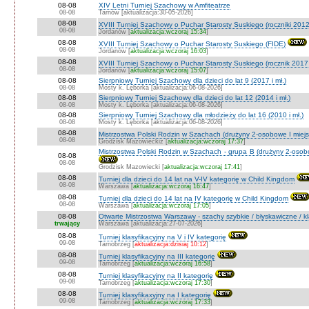
08-08
XIV Letni Turniej Szachowy w Amfiteatrze
08-08
Tarnów [aktualizacja:30-05-2026]
08-08
XVIII Turniej Szachowy o Puchar Starosty Suskiego (roczniki 201
08-08
Jordanów [
aktualizacja:wczoraj 15:34
]
08-08
XVIII Turniej Szachowy o Puchar Starosty Suskiego (FIDE)
08-08
Jordanów [
aktualizacja:wczoraj 16:03
]
08-08
XVIII Turniej Szachowy o Puchar Starosty Suskiego (rocznik 2017 
08-08
Jordanów [
aktualizacja:wczoraj 15:07
]
08-08
Sierpniowy Turniej Szachowy dla dzieci do lat 9 (2017 i mł.)
08-08
Mosty k. Lęborka [aktualizacja:06-08-2026]
08-08
Sierpniowy Turniej Szachowy dla dzieci do lat 12 (2014 i mł.)
08-08
Mosty k. Lęborka [aktualizacja:06-08-2026]
08-08
Sierpniowy Turniej Szachowy dla młodzieży do lat 16 (2010 i mł.)
08-08
Mosty k. Lęborka [aktualizacja:06-08-2026]
08-08
Mistrzostwa Polski Rodzin w Szachach (drużyny 2-osobowe I miejs
08-08
Grodzisk Mazowieckiz [
aktualizacja:wczoraj 17:37
]
Mistrzostwa Polski Rodzin w Szachach - grupa B (drużyny 2-osobo
08-08
08-08
Grodzisk Mazowiecki [
aktualizacja:wczoraj 17:41
]
08-08
Turniej dla dzieci do 14 lat na V-IV kategorię w Child Kingdom
08-08
Warszawa [
aktualizacja:wczoraj 16:47
]
08-08
Turniej dla dzieci do 14 lat na IV kategorię w Child Kingdom
08-08
Warszawa [
aktualizacja:wczoraj 17:05
]
08-08
Otwarte Mistrzostwa Warszawy - szachy szybkie / błyskawiczne / k
trwający
Warszawa [aktualizacja:27-07-2026]
08-08
Turniej klasyfikacyjny na V i IV kategorię
09-08
Tarnobrzeg [
aktualizacja:dzisiaj 10:12
]
08-08
Turniej klasyfikacyjny na III kategorię
09-08
Tarnobrzeg [
aktualizacja:wczoraj 16:58
]
08-08
Turniej klasyfikacyjny na II kategorię
09-08
Tarnobrzeg [
aktualizacja:wczoraj 17:30
]
08-08
Turniej klasyfikaxyjny na I kategorię
09-08
Tarnobrzeg [
aktualizacja:wczoraj 17:33
]