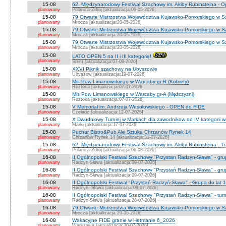
15-08
62. Międzynarodowy Festiwal Szachowy im. Akiby Rubinsteina - 
planowany
Polanica-Zdrój [aktualizacja:09-05-2026]
15-08
79 Otwarte Mistrzostwa Województwa Kujawsko-Pomorskiego w S
planowany
Mrocza [aktualizacja:20-05-2026]
15-08
79 Otwarte Mistrzostwa Województwa Kujawsko-Pomorskiego w 
planowany
Mrocza [aktualizacja:20-05-2026]
15-08
79 Otwarte Mistrzostwa Województwa Kujawsko-Pomorskiego w Sz
planowany
Mrocza [aktualizacja:20-05-2026]
15-08
LATO OPEN 5 na II i III kategorię!
planowany
Śrem [aktualizacja:07-08-2026]
15-08
XXVI Piknik szachowy na Ubyszowie
planowany
Ubyszów [aktualizacja:19-07-2026]
15-08
Mis Pow Limanowskiego w Warcaby gr-B (Kobiety)
planowany
Roztoka [aktualizacja:07-07-2026]
15-08
Mis Pow Limanowskiego w Warcaby gr-A (Mężczyzni)
planowany
Roztoka [aktualizacja:07-07-2026]
15-08
V Memoriał im. Andrzeja Wesołowskiego - OPEN do FIDE
planowany
Czeladź [aktualizacja:12-07-2026]
15-08
X Dwudniowy Turniej w Markach dla zawodnikow od IV kategorii 
planowany
Marki [aktualizacja:17-07-2026]
15-08
Puchar Bistro&Pub Ale Sztuka Chrzanów Rynek 14
planowany
Chrzanów Rynek 14 [aktualizacja:31-07-2026]
15-08
62. Międzynarodowy Festiwal Szachowy im. Akiby Rubinsteina - Tu
planowany
Polanica-Zdrój [aktualizacja:06-08-2026]
16-08
II Ogólnopolski Festiwal Szachowy "Przystan Radzyn-Sława" - gr
planowany
Radzyn-Sława [aktualizacja:09-07-2026]
16-08
II Ogólnopolski Festiwal Szachowy "Przystań Radzyn-Sława" - gru
planowany
Radzyn-Sława [aktualizacja:09-07-2026]
16-08
II Ogólnopolski Festiwal "Przystań Radzyń-Sława" - Grupa do lat 
planowany
Radzyn- Sława [aktualizacja:09-07-2026]
16-08
II Ogólnopolski Festiwal Szachowy "Przystań Radzyn-Sława" - turni
planowany
Radzyń-Sława [aktualizacja:26-07-2026]
16-08
79 Otwarte Mistrzostwa Województwa Kujawsko-Pomorskiego w Sz
planowany
Mrocza [aktualizacja:20-05-2026]
16-08
Wakacyjne FIDE granie w Hetmanie 6_2026
planowany
Warszawa [aktualizacja:30-07-2026]