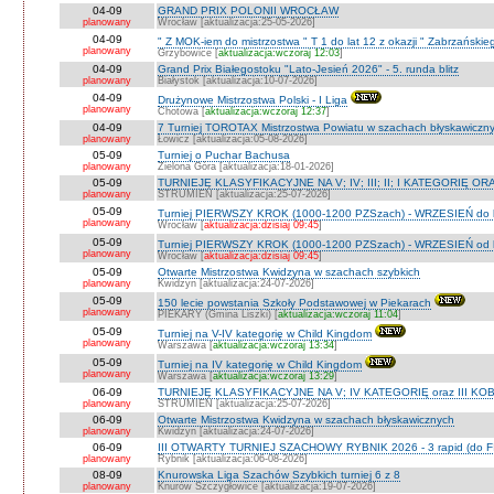
04-09
GRAND PRIX POLONII WROCŁAW
planowany
Wrocław [aktualizacja:25-05-2026]
04-09
" Z MOK-iem do mistrzostwa " T 1 do lat 12 z okazji " Zabrzańskie
planowany
Grzybowice [
aktualizacja:wczoraj 12:03
]
04-09
Grand Prix Białegostoku "Lato-Jesień 2026" - 5. runda blitz
planowany
Białystok [aktualizacja:10-07-2026]
04-09
Drużynowe Mistrzostwa Polski - I Liga
planowany
Chotowa [
aktualizacja:wczoraj 12:37
]
04-09
7 Turniej TOROTAX Mistrzostwa Powiatu w szachach błyskawiczn
planowany
Łowicz [aktualizacja:05-08-2026]
05-09
Turniej o Puchar Bachusa
planowany
Zielona Góra [aktualizacja:18-01-2026]
05-09
TURNIEJE KLASYFIKACYJNE NA V; IV; III; II; I KATEGORIĘ OR
planowany
STRUMIEŃ [aktualizacja:25-07-2026]
05-09
Turniej PIERWSZY KROK (1000-1200 PZSzach) - WRZESIEŃ do l
planowany
Wrocław [
aktualizacja:dzisiaj 09:45
]
05-09
Turniej PIERWSZY KROK (1000-1200 PZSzach) - WRZESIEŃ od l
planowany
Wrocław [
aktualizacja:dzisiaj 09:45
]
05-09
Otwarte Mistrzostwa Kwidzyna w szachach szybkich
planowany
Kwidzyn [aktualizacja:24-07-2026]
05-09
150 lecie powstania Szkoły Podstawowej w Piekarach
planowany
PIEKARY (Gmina Liszki) [
aktualizacja:wczoraj 11:04
]
05-09
Turniej na V-IV kategorię w Child Kingdom
planowany
Warszawa [
aktualizacja:wczoraj 13:34
]
05-09
Turniej na IV kategorię w Child Kingdom
planowany
Warszawa [
aktualizacja:wczoraj 13:29
]
06-09
TURNIEJE KLASYFIKACYJNE NA V; IV KATEGORIĘ oraz III KOB
planowany
STRUMIEŃ [aktualizacja:25-07-2026]
06-09
Otwarte Mistrzostwa Kwidzyna w szachach błyskawicznych
planowany
Kwidzyn [aktualizacja:24-07-2026]
06-09
III OTWARTY TURNIEJ SZACHOWY RYBNIK 2026 - 3 rapid (do F
planowany
Rybnik [aktualizacja:06-08-2026]
08-09
Knurowska Liga Szachów Szybkich turniej 6 z 8
planowany
Knurów Szczygłowice [aktualizacja:19-07-2026]