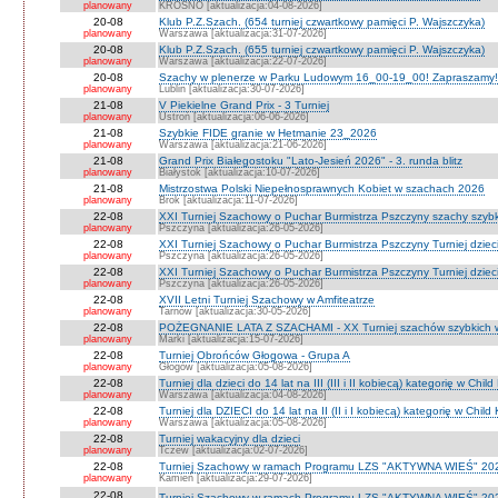
planowany
KROSNO [aktualizacja:04-08-2026]
20-08
Klub P.Z.Szach. (654 turniej czwartkowy pamięci P. Wajszczyka)
planowany
Warszawa [aktualizacja:31-07-2026]
20-08
Klub P.Z.Szach. (655 turniej czwartkowy pamięci P. Wajszczyka)
planowany
Warszawa [aktualizacja:22-07-2026]
20-08
Szachy w plenerze w Parku Ludowym 16_00-19_00! Zapraszamy!
planowany
Lublin [aktualizacja:30-07-2026]
21-08
V Piekielne Grand Prix - 3 Turniej
planowany
Ustroń [aktualizacja:06-06-2026]
21-08
Szybkie FIDE granie w Hetmanie 23_2026
planowany
Warszawa [aktualizacja:21-06-2026]
21-08
Grand Prix Białegostoku "Lato-Jesień 2026" - 3. runda blitz
planowany
Białystok [aktualizacja:10-07-2026]
21-08
Mistrzostwa Polski Niepełnosprawnych Kobiet w szachach 2026
planowany
Brok [aktualizacja:11-07-2026]
22-08
XXI Turniej Szachowy o Puchar Burmistrza Pszczyny szachy szyb
planowany
Pszczyna [aktualizacja:26-05-2026]
22-08
XXI Turniej Szachowy o Puchar Burmistrza Pszczyny Turniej dzieci
planowany
Pszczyna [aktualizacja:26-05-2026]
22-08
XXI Turniej Szachowy o Puchar Burmistrza Pszczyny Turniej dzieci
planowany
Pszczyna [aktualizacja:26-05-2026]
22-08
XVII Letni Turniej Szachowy w Amfiteatrze
planowany
Tarnów [aktualizacja:30-05-2026]
22-08
POŻEGNANIE LATA Z SZACHAMI - XX Turniej szachów szybkich 
planowany
Marki [aktualizacja:15-07-2026]
22-08
Turniej Obrońców Głogowa - Grupa A
planowany
Głogów [aktualizacja:05-08-2026]
22-08
Turniej dla dzieci do 14 lat na III (III i II kobiecą) kategorię w Chi
planowany
Warszawa [aktualizacja:04-08-2026]
22-08
Turniej dla DZIECI do 14 lat na II (II i I kobiecą) kategorię w Chil
planowany
Warszawa [aktualizacja:05-08-2026]
22-08
Turniej wakacyjny dla dzieci
planowany
Tczew [aktualizacja:02-07-2026]
22-08
Turniej Szachowy w ramach Programu LZS "AKTYWNA WIEŚ" 202
planowany
Kamień [aktualizacja:29-07-2026]
22-08
Turniej Szachowy w ramach Programu LZS "AKTYWNA WIEŚ" 202