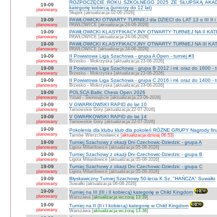
ROZPOCZĘCIE ROKU SZKOLNEGO 2025 ZE SŁUPSKĄ AKADEMI
19-09
kategorię kobiecą (juniorzy do 12 lat)
planowany
Słupsk [aktualizacja:02-06-2026]
19-09
PAWŁOWICKI OTWARTY TURNIEJ dla DZIECI do LAT 13 o III II i I
planowany
PAWŁOWICE [aktualizacja:24-06-2026]
19-09
PAWŁOWICKI KLASYFIKACYJNY OTWARTY TURNIEJ NA II KATEG
planowany
PAWŁOWICE [aktualizacja:24-06-2026]
19-09
PAWŁOWICKI KLASYFIKACYJNY OTWARTY TURNIEJ NA III KATEG
planowany
PAWŁOWICE [aktualizacja:24-06-2026]
19-09
II Powiatowa Liga Szachowa - grupa A Open - turniej #3
planowany
Brzesko - Mokrzyska [aktualizacja:23-06-2026]
19-09
II Powiatowa Liga Szachowa - grupa B 2012 i mł. oraz do 1600 - t
planowany
Brzesko - Mokrzyska [aktualizacja:23-06-2026]
19-09
II Powiatowa Liga Szachowa - grupa C 2016 i mł. oraz do 1400 - t
planowany
Brzesko - Mokrzyska [aktualizacja:23-06-2026]
19-09
POLSCA Baltic Chess Open 2026
planowany
Ystad - Świnoujście [aktualizacja:23-06-2026]
19-09
V GWARKOWSKI RAPID do lat 10
planowany
Tarnowskie Góry [aktualizacja:22-07-2026]
19-09
V GWARKOWSKI RAPID do lat 14
planowany
Tarnowskie Góry [aktualizacja:22-07-2026]
19-09
Pokolenia dla klubu klub dla pokoleń RÓŻNE GRUPY Nagrody fi
planowany
Tarnów Wierzchosławice [
aktualizacja:dzisiaj 06:53
]
19-09
Turniej Szachowy z okazji Dni Czechowic-Dziedzic - grupa A
planowany
Ligota Miliardowice [aktualizacja:05-08-2026]
19-09
Turniej Szachowy z okazji Dni Czechowic-Dziedzic - grupa B
planowany
Ligota Miliardowice [aktualizacja:05-08-2026]
19-09
Turniej Szachowy z okazji Dni Czechowic-Dziedzic - grupa C
planowany
Ligota Miliardowice [aktualizacja:05-08-2026]
19-09
Błyskawiczny Turniej Szachowy 50-lecia K.Sz. "HAŃCZA" Suwałki
planowany
Suwałki [aktualizacja:06-08-2026]
19-09
Turniej na III (III i II kobiecą) kategorię w Child Kingdom
planowany
Warszawa [
aktualizacja:wczoraj 13:39
]
19-09
Turniej na II (II i I kobiecą) kategorię w Child Kingdom
planowany
Warszawa [
aktualizacja:wczoraj 13:36
]