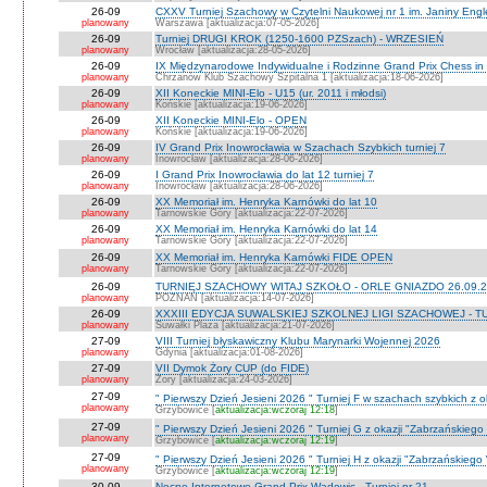
26-09
CXXV Turniej Szachowy w Czytelni Naukowej nr 1 im. Janiny Engler
planowany
Warszawa [aktualizacja:07-05-2026]
26-09
Turniej DRUGI KROK (1250-1600 PZSzach) - WRZESIEŃ
planowany
Wrocław [aktualizacja:28-05-2026]
26-09
IX Międzynarodowe Indywidualne i Rodzinne Grand Prix Chess i
planowany
Chrzanów Klub Szachowy Szpitalna 1 [aktualizacja:18-06-2026]
26-09
XII Koneckie MINI-Elo - U15 (ur. 2011 i młodsi)
planowany
Końskie [aktualizacja:19-06-2026]
26-09
XII Koneckie MINI-Elo - OPEN
planowany
Końskie [aktualizacja:19-06-2026]
26-09
IV Grand Prix Inowrocławia w Szachach Szybkich turniej 7
planowany
Inowrocław [aktualizacja:28-06-2026]
26-09
I Grand Prix Inowrocławia do lat 12 turniej 7
planowany
Inowrocław [aktualizacja:28-06-2026]
26-09
XX Memoriał im. Henryka Karnówki do lat 10
planowany
Tarnowskie Góry [aktualizacja:22-07-2026]
26-09
XX Memoriał im. Henryka Karnówki do lat 14
planowany
Tarnowskie Góry [aktualizacja:22-07-2026]
26-09
XX Memoriał im. Henryka Karnówki FIDE OPEN
planowany
Tarnowskie Góry [aktualizacja:22-07-2026]
26-09
TURNIEJ SZACHOWY WITAJ SZKOŁO - ORLE GNIAZDO 26.09.2
planowany
POZNAŃ [aktualizacja:14-07-2026]
26-09
XXXIII EDYCJA SUWALSKIEJ SZKOLNEJ LIGI SZACHOWEJ - TU
planowany
Suwałki Plaza [aktualizacja:21-07-2026]
27-09
VIII Turniej błyskawiczny Klubu Marynarki Wojennej 2026
planowany
Gdynia [aktualizacja:01-08-2026]
27-09
VII Dymok Żory CUP (do FIDE)
planowany
Żory [aktualizacja:24-03-2026]
27-09
" Pierwszy Dzień Jesieni 2026 " Turniej F w szachach szybkich z 
planowany
Grzybowice [
aktualizacja:wczoraj 12:18
]
27-09
" Pierwszy Dzień Jesieni 2026 " Turniej G z okazji "Zabrzańskiego
planowany
Grzybowice [
aktualizacja:wczoraj 12:19
]
27-09
" Pierwszy Dzień Jesieni 2026 " Turniej H z okazji "Zabrzańskiego
planowany
Grzybowice [
aktualizacja:wczoraj 12:19
]
30-09
Nocne Internetowe Grand Prix Wadowic - Turniej nr 21