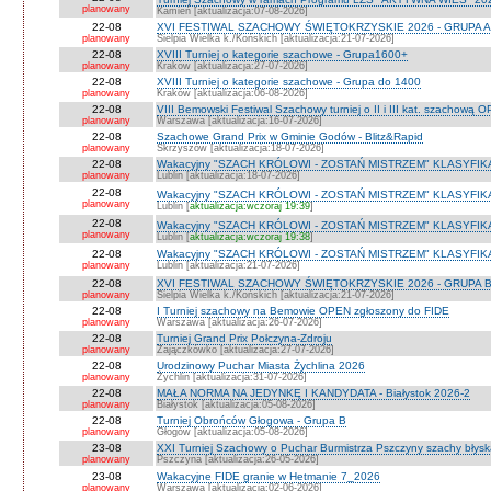
planowany
Kamień [aktualizacja:07-08-2026]
22-08
XVI FESTIWAL SZACHOWY ŚWIĘTOKRZYSKIE 2026 - GRUPA A 
planowany
Sielpia Wielka k./Końskich [aktualizacja:21-07-2026]
22-08
XVIII Turniej o kategorie szachowe - Grupa1600+
planowany
Kraków [aktualizacja:27-07-2026]
22-08
XVIII Turniej o kategorie szachowe - Grupa do 1400
planowany
Kraków [aktualizacja:06-08-2026]
22-08
VIII Bemowski Festiwal Szachowy turniej o II i III kat. szachową 
planowany
Warszawa [aktualizacja:16-07-2026]
22-08
Szachowe Grand Prix w Gminie Godów - Blitz&Rapid
planowany
Skrzyszów [aktualizacja:18-07-2026]
22-08
Wakacyjny "SZACH KRÓLOWI - ZOSTAŃ MISTRZEM" KLASYFIK
planowany
Lublin [aktualizacja:18-07-2026]
22-08
Wakacyjny "SZACH KRÓLOWI - ZOSTAŃ MISTRZEM" KLASYFIK
planowany
Lublin [
aktualizacja:wczoraj 19:39
]
22-08
Wakacyjny "SZACH KRÓLOWI - ZOSTAŃ MISTRZEM" KLASYFI
planowany
Lublin [
aktualizacja:wczoraj 19:38
]
22-08
Wakacyjny "SZACH KRÓLOWI - ZOSTAŃ MISTRZEM" KLASYFIKA
planowany
Lublin [aktualizacja:21-07-2026]
22-08
XVI FESTIWAL SZACHOWY ŚWIĘTOKRZYSKIE 2026 - GRUPA 
planowany
Sielpia Wielka k./Końskich [aktualizacja:21-07-2026]
22-08
I Turniej szachowy na Bemowie OPEN zgłoszony do FIDE
planowany
Warszawa [aktualizacja:26-07-2026]
22-08
Turniej Grand Prix Połczyna-Zdroju
planowany
Zajączkówko [aktualizacja:27-07-2026]
22-08
Urodzinowy Puchar Miasta Żychlina 2026
planowany
Żychlin [aktualizacja:31-07-2026]
22-08
MAŁA NORMA NA JEDYNKĘ I KANDYDATA - Białystok 2026-2
planowany
Białystok [aktualizacja:05-08-2026]
22-08
Turniej Obrońców Głogowa - Grupa B
planowany
Głogów [aktualizacja:05-08-2026]
23-08
XXI Turniej Szachowy o Puchar Burmistrza Pszczyny szachy błys
planowany
Pszczyna [aktualizacja:26-05-2026]
23-08
Wakacyjne FIDE granie w Hetmanie 7_2026
planowany
Warszawa [aktualizacja:02-06-2026]