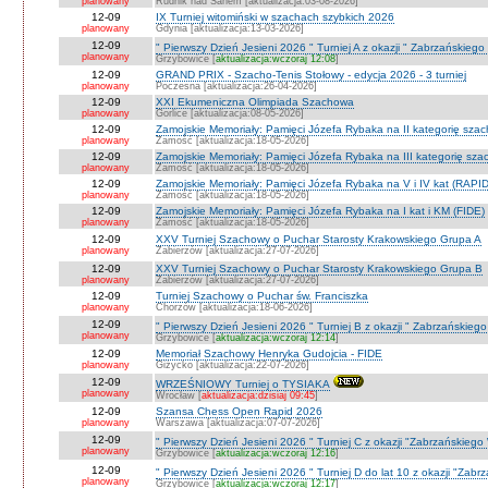
planowany
Rudnik nad Sanem [aktualizacja:03-08-2026]
12-09
IX Turniej witomiński w szachach szybkich 2026
planowany
Gdynia [aktualizacja:13-03-2026]
12-09
" Pierwszy Dzień Jesieni 2026 " Turniej A z okazji " Zabrzańskiego
planowany
Grzybowice [
aktualizacja:wczoraj 12:08
]
12-09
GRAND PRIX - Szacho-Tenis Stołowy - edycja 2026 - 3 turniej
planowany
Poczesna [aktualizacja:26-04-2026]
12-09
XXI Ekumeniczna Olimpiada Szachowa
planowany
Gorlice [aktualizacja:08-05-2026]
12-09
Zamojskie Memoriały: Pamięci Józefa Rybaka na II kategorię sza
planowany
Zamość [aktualizacja:18-05-2026]
12-09
Zamojskie Memoriały: Pamięci Józefa Rybaka na III kategorię sz
planowany
Zamość [aktualizacja:18-05-2026]
12-09
Zamojskie Memoriały: Pamięci Józefa Rybaka na V i IV kat (RAPI
planowany
Zamość [aktualizacja:18-05-2026]
12-09
Zamojskie Memoriały: Pamięci Józefa Rybaka na I kat i KM (FIDE)
planowany
Zamość [aktualizacja:18-05-2026]
12-09
XXV Turniej Szachowy o Puchar Starosty Krakowskiego Grupa A
planowany
Zabierzów [aktualizacja:27-07-2026]
12-09
XXV Turniej Szachowy o Puchar Starosty Krakowskiego Grupa B
planowany
Zabierzów [aktualizacja:27-07-2026]
12-09
Turniej Szachowy o Puchar św. Franciszka
planowany
Chorzów [aktualizacja:18-06-2026]
12-09
" Pierwszy Dzień Jesieni 2026 " Turniej B z okazji " Zabrzańskieg
planowany
Grzybowice [
aktualizacja:wczoraj 12:14
]
12-09
Memoriał Szachowy Henryka Gudojcia - FIDE
planowany
Giżycko [aktualizacja:22-07-2026]
12-09
WRZEŚNIOWY Turniej o TYSIAKA
planowany
Wrocław [
aktualizacja:dzisiaj 09:45
]
12-09
Szansa Chess Open Rapid 2026
planowany
Warszawa [aktualizacja:07-07-2026]
12-09
" Pierwszy Dzień Jesieni 2026 " Turniej C z okazji "Zabrzańskiego
planowany
Grzybowice [
aktualizacja:wczoraj 12:16
]
12-09
" Pierwszy Dzień Jesieni 2026 " Turniej D do lat 10 z okazji "Zab
planowany
Grzybowice [
aktualizacja:wczoraj 12:17
]