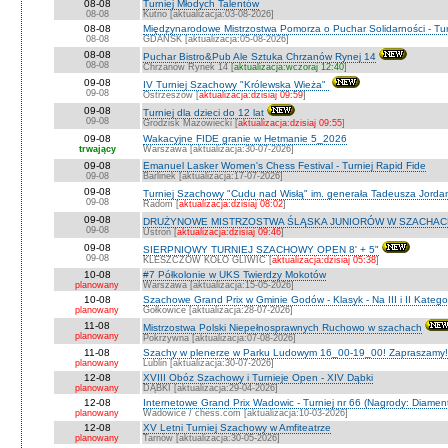
08-08
Turniej Młodych Talentów
08-08
Kutno [aktualizacja:03-08-2026]
08-08
Międzynarodowe Mistrzostwa Pomorza o Puchar Solidarności - Tur
08-08
GDAŃSK [aktualizacja:05-08-2026]
08-08
Puchar Bistro&Pub Ale Sztuka Chrzanów Rynej 14
08-08
Chrzanów Rynek 14 [
aktualizacja:wczoraj 12:40
]
09-08
IV Turniej Szachowy "Królewska Wieża"
09-08
Ostrzeszów [
aktualizacja:dzisiaj 09:59
]
09-08
Turniej dla dzieci do 12 lat
09-08
Grodzisk Mazowiecki [
aktualizacja:dzisiaj 09:55
]
09-08
Wakacyjne FIDE granie w Hetmanie 5_2026
trwający
Warszawa [aktualizacja:30-07-2026]
09-08
Emanuel Lasker Women's Chess Festival - Turniej Rapid Fide
09-08
Barlinek [aktualizacja:17-07-2026]
09-08
Turniej Szachowy "Cudu nad Wisłą" im. generała Tadeusza Jord
09-08
Radom [
aktualizacja:dzisiaj 08:02
]
09-08
DRUŻYNOWE MISTRZOSTWA ŚLĄSKA JUNIORÓW W SZACHACH S
09-08
Ustroń [
aktualizacja:dzisiaj 09:46
]
09-08
SIERPNIOWY TURNIEJ SZACHOWY OPEN 8' + 5"
09-08
KLESZCZÓW KOŁO GLIWIC [
aktualizacja:dzisiaj 05:38
]
10-08
#7 Półkolonie w UKS Twierdzy Mokotów
planowany
Warszawa [aktualizacja:15-05-2026]
10-08
Szachowe Grand Prix w Gminie Godów - Klasyk - Na III i II Katego
planowany
Gołkowice [aktualizacja:28-07-2026]
11-08
Mistrzostwa Polski Niepełnosprawnych Ruchowo w szachach
planowany
Pokrzywna [aktualizacja:07-08-2026]
11-08
Szachy w plenerze w Parku Ludowym 16_00-19_00! Zapraszamy!
planowany
Lublin [aktualizacja:30-07-2026]
12-08
XVIII Obóz Szachowy i Turnieje Open - XIV Dąbki
planowany
DĄBKI [aktualizacja:29-04-2026]
12-08
Internetowe Grand Prix Wadowic - Turniej nr 66 (Nagrody: Diamen
planowany
Wadowice / chess.com [aktualizacja:10-03-2026]
12-08
XV Letni Turniej Szachowy w Amfiteatrze
planowany
Tarnów [aktualizacja:30-05-2026]