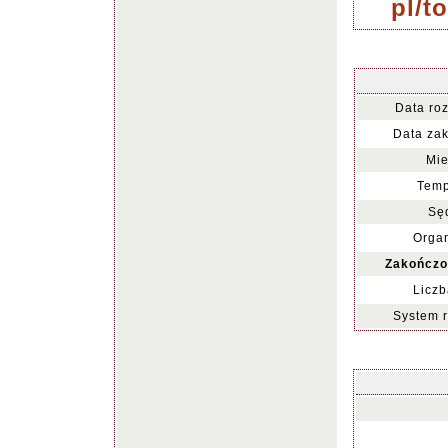
pl/t
Data ro
Data za
Mie
Temp
Sę
Organ
Zakończo
Liczb
System 