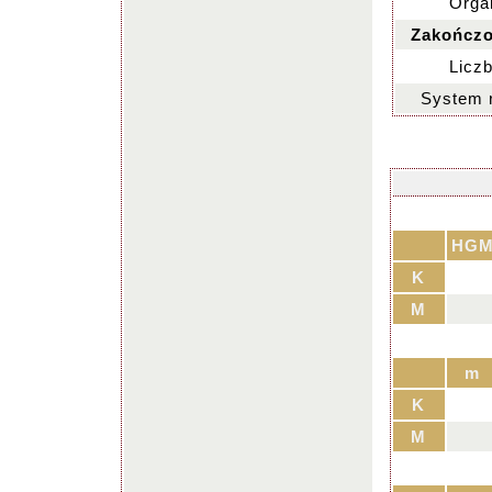
Organ
Zakończo
Liczb
System 
HG
K
M
m
K
M