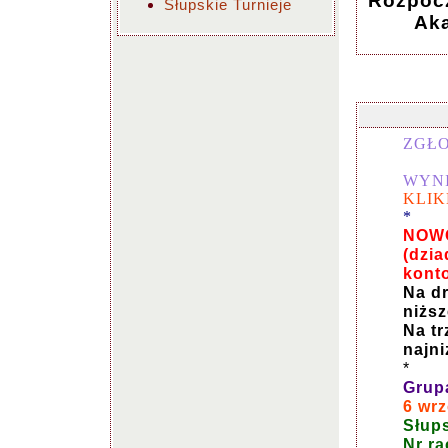
Rozpocz
Słupskie Turnieje
Ak
ZGŁO
WYNI
KLIK
*
NOWO
(dzia
kont
Na dr
niżs
Na tr
najn
*
Grup
6 wr
Słup
Nr r