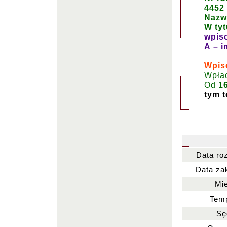
4452
Nazwa
W tyt
wpis
A – i
Wpiso
Wpła
Od
1
tym t
Data ro
Data za
Mie
Temp
Sę